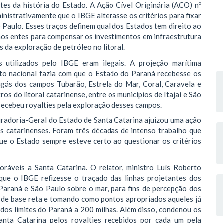
tes da história do Estado. A Ação Cível Originária (ACO) nº
istrativamente que o IBGE alterasse os critérios para fixar
o Paulo. Esses traços definem qual dos Estados tem direito ao
aos entes para compensar os investimentos em infraestrutura
da exploração de petróleo no litoral.
 utilizados pelo IBGE eram ilegais. A projeção marítima
tuto nacional fazia com que o Estado do Paraná recebesse os
 gás dos campos Tubarão, Estrela do Mar, Coral, Caravela e
os do litoral catarinense, entre os municípios de Itajaí e São
recebeu royalties pela exploração desses campos.
uradoria-Geral do Estado de Santa Catarina ajuizou uma ação
s catarinenses. Foram três décadas de intenso trabalho que
ue o Estado sempre esteve certo ao questionar os critérios
ráveis a Santa Catarina. O relator, ministro Luís Roberto
que o IBGE refizesse o traçado das linhas projetantes dos
, Paraná e São Paulo sobre o mar, para fins de percepção dos
as de base reta e tomando como pontos apropriados aqueles já
 dos limites do Paraná a 200 milhas. Além disso, condenou os
nta Catarina pelos royalties recebidos por cada um pela