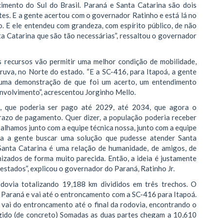
imento do Sul do Brasil. Paraná e Santa Catarina são dois
tes. E a gente acertou com o governador Ratinho e está lá no
 E ele entendeu com grandeza, com espírito público, de não
a Catarina que são tão necessárias”, ressaltou o governador
 recursos vão permitir uma melhor condição de mobilidade,
ruva, no Norte do estado. “E a SC-416, para Itapoá, a gente
r uma demonstração de que foi um acerto, um entendimento
nvolvimento”, acrescentou Jorginho Mello.
o, que poderia ser pago até 2029, até 2034, que agora o
prazo de pagamento. Quer dizer, a população poderia receber
balhamos junto com a equipe técnica nossa, junto com a equipe
ra a gente buscar uma solução que pudesse atender Santa
Santa Catarina é uma relação de humanidade, de amigos, de
nizados de forma muito parecida. Então, a ideia é justamente
estados”, explicou o governador do Paraná, Ratinho Jr.
dovia totalizando 19,188 km divididos em três trechos. O
 Paraná e vai até o entroncamento com a SC-416 para Itapoá.
2 vai do entroncamento até o final da rodovia, encontrando o
gido (de concreto) Somadas as duas partes chegam a 10,610