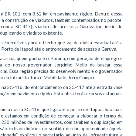
a à BR 101, com 8,52 km em pavimento rígido. Dentro desse
em a construção de viadutos, também contemplados no pacote:
 com a SC-417); viaduto de acesso a Garuva (no início do
duplicando o viaduto existente.
s Executivos para o trecho que vai da divisa estadual até a
 Porto de Itapoá até o entroncamento de acesso a Garuva.
atarina, quem ganha é o Paraná, com geração de emprego e
tiva do nosso governador Jorginho Mello de buscar esse
cial. Essa região precisa do desenvolvimento e o governador
ado da Infraestrutura e Mobilidade, Jerry Comper.
r na SC-416, do entroncamento da SC-417 até a estrada José
cação em pavimento rígido. Esta obra terá recursos estaduais
om a nossa SC-416, que liga até o porto de Itapoá. São mais
to e estamos em condição de começar a elaborar o termo de
$ 230 milhões de investimentos, com também a duplicação em
 são extraordinários no sentido de dar oportunidade àquela
cionada”, explicou o secretário adjunto de Infraestrutura e