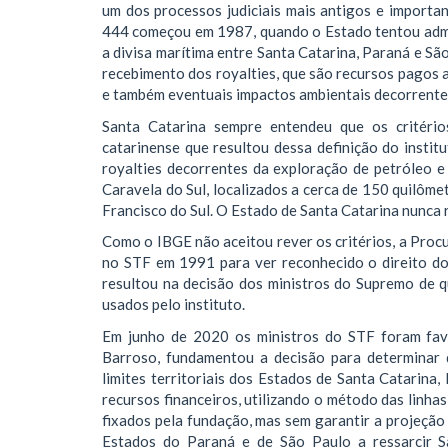
um dos processos judiciais mais antigos e importan
444 começou em 1987, quando o Estado tentou admin
a divisa marítima entre Santa Catarina, Paraná e Sã
recebimento dos royalties, que são recursos pagos 
e também eventuais impactos ambientais decorrentes 
Santa Catarina sempre entendeu que os critérios
catarinense que resultou dessa definição do insti
royalties decorrentes da exploração de petróleo e
Caravela do Sul, localizados a cerca de 150 quilômetr
Francisco do Sul. O Estado de Santa Catarina nunca 
Como o IBGE não aceitou rever os critérios, a Proc
no STF em 1991 para ver reconhecido o direito do
resultou na decisão dos ministros do Supremo de q
usados pelo instituto.
Em junho de 2020 os ministros do STF foram favo
Barroso, fundamentou a decisão para determinar 
limites territoriais dos Estados de Santa Catarina
recursos financeiros, utilizando o método das linh
fixados pela fundação, mas sem garantir a projeção
Estados do Paraná e de São Paulo a ressarcir Sa