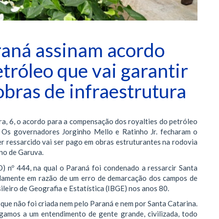
raná assinam acordo
etróleo que vai garantir
bras de infraestrutura
ra, 6, o acordo para a compensação dos royalties do petróleo
. Os governadores Jorginho Mello e Ratinho Jr. fecharam o
r ressarcido vai ser pago em obras estruturantes na rodovia
rno de Garuva.
) nº 444, na qual o Paraná foi condenado a ressarcir Santa
vidamente em razão de um erro de demarcação dos campos de
leiro de Geografia e Estatística (IBGE) nos anos 80.
que não foi criada nem pelo Paraná e nem por Santa Catarina.
gamos a um entendimento de gente grande, civilizada, todo