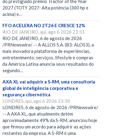
do prestigiado prêmio Tractor of the Year
2027 (TOTY 2027: Alta potência (300 hp e
acima) e…
FFO ACELERA NO 2T26 E CRESCE 12%
RIO DE JANEIRO, qui, ago 6 2026 23:31
RIO DE JANEIRO, 6 de agosto de 2026
/PRNewswire/ -- A ALLOS S.A. (B3: ALOS3), a
mais inovadora plataforma de experiências,
entretenimento, serviços, lifestyle e compras
da América Latina anuncia seus resultados do
segundo…
AXA XL vai adquirir a S-RM, uma consultoria
global de inteligência corporativa e
segurança cibernética
LONDRES, qui, ago 6 2026 23:30
LONDRES, 6 de agosto de 2026 /PRNewswire/
-- A AXA XL, que atualmente detém
aproximadamente 49% da S-RM, anunciou hoje
que firmou um acordo para adquirir as ações
restantes da empresa. A S-RM é uma