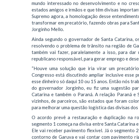
mundo interessado no desenvolvimento e no cresc
estados amigos e irmãos e que têm divisas importan
Supremo agora, a homologação desse entendimento.
transformar em precatório, fazendo obras para Sant
Jorginho Mello.
Ainda segundo o governador de Santa Catarina, os
resolvendo o problema de trânsito na região de Ga
também vai fazer, paralelamente a isso, para da
republicano responsável, para gerar emprego e dese
“Houve uma solução que iria virar um precatóri
Congresso está discutindo ampliar inclusive esse 
esse dinheiro só daqui 10 ou 15 anos. Então nós tra
do governador Jorginho, eu fiz uma sugestão pa
Catarina e também o Paraná. A relação Paraná e 
vizinhos, de parceiros, são estados que foram colo
para melhorar uma questão logística das divisas dos 
O acordo prevê a restauração e duplicação na ro
segmento 1 começa na divisa entre Santa Catarina e
Ele vai receber pavimento flexível. Já o segmento 
contorno de Garuva e vai contar com pavimento rí