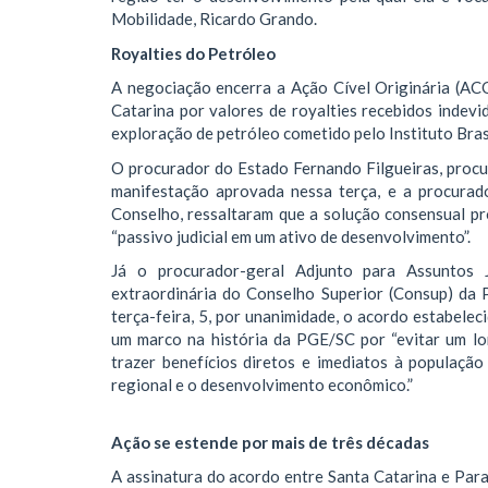
Mobilidade, Ricardo Grando.
Royalties do Petróleo
A negociação encerra a Ação Cível Originária (ACO
Catarina por valores de royalties recebidos inde
exploração de petróleo cometido pelo Instituto Brasi
O procurador do Estado Fernando Filgueiras, procu
manifestação aprovada nessa terça, e a procurad
Conselho, ressaltaram que a solução consensual pro
“passivo judicial em um ativo de desenvolvimento”.
Já o procurador-geral Adjunto para Assuntos 
extraordinária do Conselho Superior (Consup) da
terça-feira, 5, por unanimidade, o acordo estabele
um marco na história da PGE/SC por “evitar um lo
trazer benefícios diretos e imediatos à populaçã
regional e o desenvolvimento econômico.”
Ação se estende por mais de três décadas
A assinatura do acordo entre Santa Catarina e Para