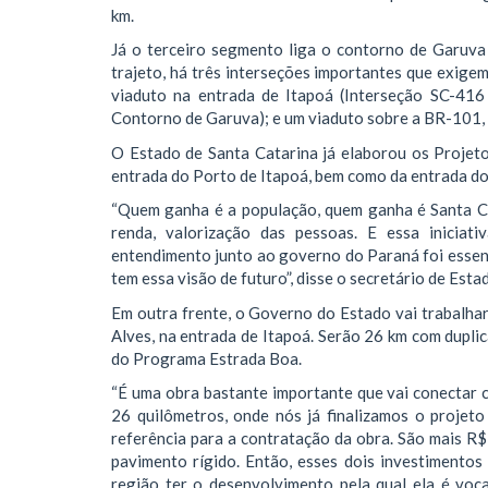
km.
Já o terceiro segmento liga o contorno de Garuv
trajeto, há três interseções importantes que exig
viaduto na entrada de Itapoá (Interseção SC-416
Contorno de Garuva); e um viaduto sobre a BR-101, 
O Estado de Santa Catarina já elaborou os Projeto
entrada do Porto de Itapoá, bem como da entrada do
“Quem ganha é a população, quem ganha é Santa C
renda, valorização das pessoas. E essa inicia
entendimento junto ao governo do Paraná foi essen
tem essa visão de futuro”, disse o secretário de Est
Em outra frente, o Governo do Estado vai trabalha
Alves, na entrada de Itapoá. Serão 26 km com dupli
do Programa Estrada Boa.
“É uma obra bastante importante que vai conectar c
26 quilômetros, onde nós já finalizamos o proje
referência para a contratação da obra. São mais R
pavimento rígido. Então, esses dois investimentos
região ter o desenvolvimento pela qual ela é voca