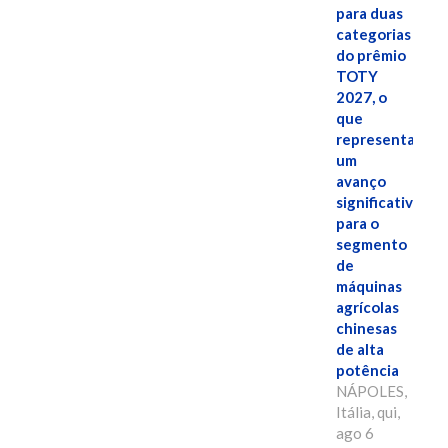
para duas
categorias
do prêmio
TOTY
2027, o
que
representa
um
avanço
significativo
para o
segmento
de
máquinas
agrícolas
chinesas
de alta
potência
NÁPOLES,
Itália, qui,
ago 6