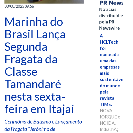
08/08/2025 09:56
Notícias
distribuídas
Marinha do
pela PR
Newswire
Brasil Lança
A
HCLTech
Segunda
foi
nomeada
Fragata da
uma das
empresas
Classe
mais
sustentáveis
Tamandaré
do mundo
pela
nesta sexta-
revista
TIME.
feira em Itajaí
NOVA
IORQUE e
Cerimônia de Batismo e Lançamento
NOIDA,
da Fragata “Jerônimo de
Índia, hÃ¡