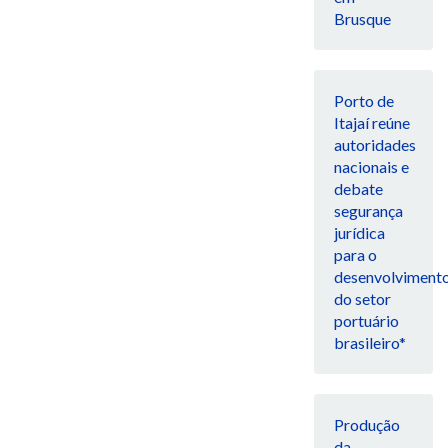
Brusque
Porto de
Itajaí reúne
autoridades
nacionais e
debate
segurança
jurídica
para o
desenvolviment
do setor
portuário
brasileiro*
Produção
da