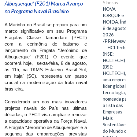
5 horas
Albuquerque” (F201) Marca Avanço
NOVA
no Programa Naval Brasileiro
IORQUE e
NOIDA, Índia,
A Marinha do Brasil se prepara para um
8 de agosto de
marco significativo em seu Programa
2026
Fragatas Classe Tamandaré (PFCT)
/PRNewswire/
com a cerimônia de batismo e
-- HCLTech
lançamento da Fragata “Jerônimo de
(NSE:
Albuquerque” (F201). O evento, que
HCLTECH)
ocorrerá hoje, sexta-feira, 8 de agosto,
(BSE:
às 11h, na TKMS Estaleiro Brasil Sul,
HCLTECH),
em Itajaí (SC), representa um passo
uma empresa
crucial na modernização da frota naval
líder global em
brasileira.
tecnologia, foi
nomeada para
Considerado um dos mais inovadores
a lista das
projetos navais do País nas últimas
Empresas
décadas, o PFCT visa ampliar e renovar
Mais
a capacidade operativa da Força Naval.
Sustentáveis
A Fragata “Jerônimo de Albuquerque” é a
do Mundo de
segunda das embarcações previstas