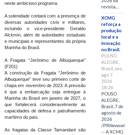
2026 da
neste ambicioso programa.
revista…
A solenidade contará com a presença de
XCMG
diversas autoridades civis e militares,
reforça a
incluindo o vice-presidente Geraldo
produção
Alckmin, além de autoridades estaduais
local e a
e municipais e representantes da própria
inovação
Marinha do Brasil.
no Brasil.
POUSO
A Fragata “Jerônimo de Albuquerque”
ALEGRE,
(F201)
Brasil, sex,
A construção da Fragata “Jerônimo de
ago 7
Albuquerque” teve seu primeiro corte de
2026
chapa em novembro de 2023. A previsão
18:26
é que a embarcação seja entregue à
POUSO
Marinha do Brasil em janeiro de 2027, o
ALEGRE,
que fortalecerá consideravelmente as
Brasil, 7 de
capacidades de defesa e patrulhamento
agosto de
marítimo do país.
2026
/PRNewswire/
As fragatas da Classe Tamandaré são
-- A XCMG