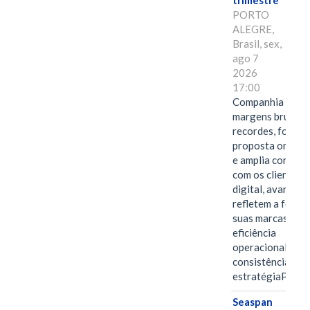
trimestre
PORTO
ALEGRE,
Brasil, sex,
ago 7
2026
17:00
Companhia alcan
margens brutas
recordes, fortal
proposta omnica
e amplia conexã
com os clientes 
digital, avanços 
refletem a força 
suas marcas, a
eficiência
operacional e a
consistência de 
estratégiaPOR
Seaspan