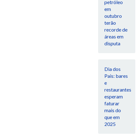
petróleo
em
outubro
terão
recorde de
áreas em
disputa
Dia dos
Pais: bares
e
restaurantes
esperam
faturar
mais do
que em
2025