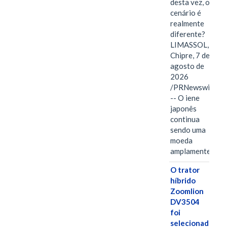
desta vez, o
cenário é
realmente
diferente?
LIMASSOL,
Chipre, 7 de
agosto de
2026
/PRNewswire/
-- O iene
japonês
continua
sendo uma
moeda
amplamente…
O trator
híbrido
Zoomlion
DV3504
foi
selecionado