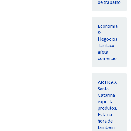
de trabalho
Economia
&
Negócios:
Tarifaço
afeta
comércio
ARTIGO:
Santa
Catarina
exporta
produtos.
Está na
hora de
também