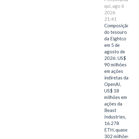
qui, ago 6
2026
21:41
Composição
do tesouro
da Eightco
em 5 de
agosto de
2026: US$
90 milhões
em ações
indiretas da
OpenAI,
US$ 18
milhões em
ações da
Beast
Industries,
16.278
ETH, quase
302 milhões