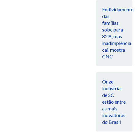
Endividamento
das
famílias
sobe para
82%, mas
inadimplência
cai, mostra
CNC
Onze
indústrias
de SC
estão entre
as mais
inovadoras
do Brasil