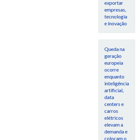
exportar
empresas,
tecnologia
e inovação
Queda na
geração
europeia
ocorre
enquanto
inteligência
artificial,
data
centers e
carros
elétricos
elevam a
demanda e
colocam o