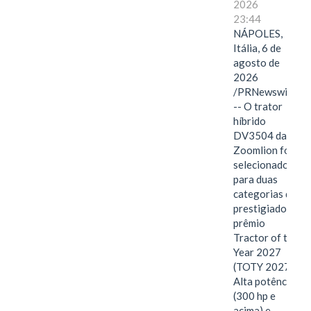
2026
23:44
NÁPOLES,
Itália, 6 de
agosto de
2026
/PRNewswire/
-- O trator
híbrido
DV3504 da
Zoomlion foi
selecionado
para duas
categorias do
prestigiado
prêmio
Tractor of the
Year 2027
(TOTY 2027:
Alta potência
(300 hp e
acima) e…