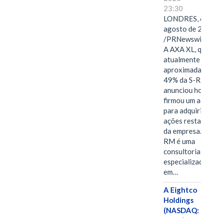
23:30
LONDRES, 6 de
agosto de 2026
/PRNewswire/ -
A AXA XL, que
atualmente deté
aproximadament
49% da S-RM,
anunciou hoje qu
firmou um acord
para adquirir as
ações restantes
da empresa. A S-
RM é uma
consultoria
especializada
em…
A Eightco
Holdings
(NASDAQ: