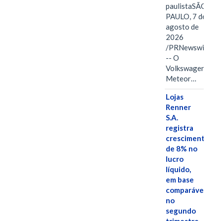
paulistaSÃO
PAULO, 7 de
agosto de
2026
/PRNewswire/
-- O
Volkswagen
Meteor…
Lojas
Renner
S.A.
registra
crescimento
de 8% no
lucro
líquido,
em base
comparável,
no
segundo