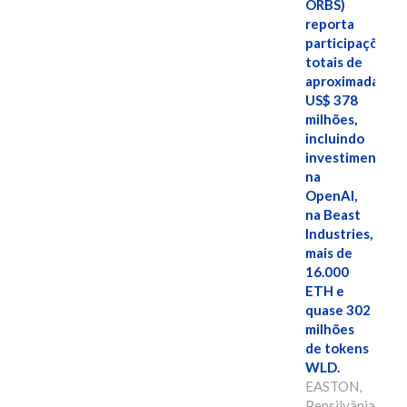
ORBS)
reporta
participações
totais de
aproximadamen
US$ 378
milhões,
incluindo
investimentos
na
OpenAI,
na Beast
Industries,
mais de
16.000
ETH e
quase 302
milhões
de tokens
WLD.
EASTON,
Pensilvânia,