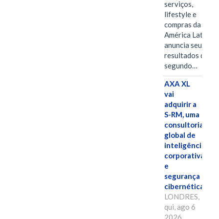
serviços,
lifestyle e
compras da
América Latina
anuncia seus
resultados do
segundo…
AXA XL
vai
adquirir a
S-RM, uma
consultoria
global de
inteligência
corporativa
e
segurança
cibernética
LONDRES,
qui, ago 6
2026