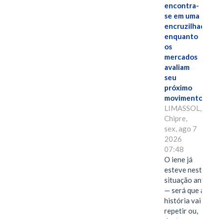
encontra-
se em uma
encruzilhada
enquanto
os
mercados
avaliam
seu
próximo
movimento.
LIMASSOL,
Chipre,
sex, ago 7
2026
07:48
O iene já
esteve nesta
situação antes
— será que a
história vai se
repetir ou,