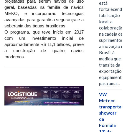
projetadas para serem navios de uso
está
geral, baseadas na família de navios
fortalecendo a
MEKO, e incorporarão tecnologias
fabricação
avançadas para garantir a segurança e a
local, a
soberania das águas brasileiras.
colaboração
O programa, que teve início em 2017
na cadeia de
com um investimento inicial de
suprimentos e
aproximadamente R$ 11,1 bilhões, prevê
a inovação no
a construção de quatro navios
Brasil, à
modernos.
medida que
transita da
exportação de
equipamentos
para uma…
VW
Meteor
transporta
showcar
da
Fórmula
1® da