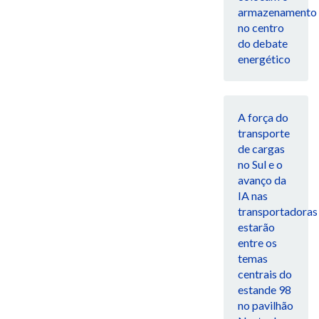
armazenamento
no centro
do debate
energético
A força do
transporte
de cargas
no Sul e o
avanço da
IA nas
transportadoras
estarão
entre os
temas
centrais do
estande 98
no pavilhão