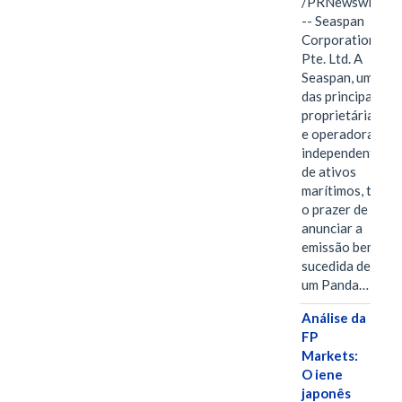
/PRNewswire/
-- Seaspan
Corporation
Pte. Ltd. A
Seaspan, uma
das principais
proprietárias
e operadoras
independentes
de ativos
marítimos, tem
o prazer de
anunciar a
emissão bem-
sucedida de
um Panda…
Análise da
FP
Markets:
O iene
japonês