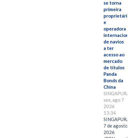
se torna
primeira
proprietária
e
operadora
internacional
de navios
a ter
acesso ao
mercado
de títulos
Panda
Bonds da
China
SINGAPURA,
sex, ago 7
2026
13:34
SINGAPURA,
7 de agosto de
2026