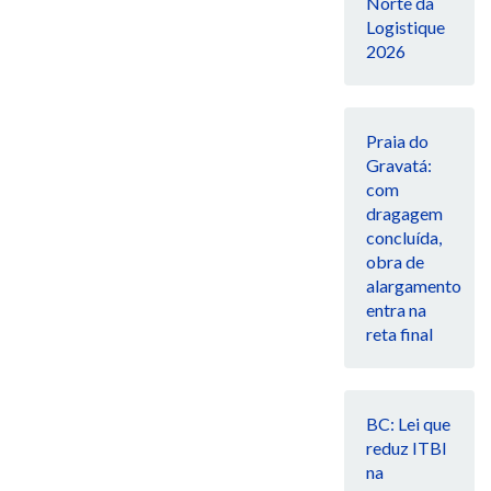
Norte da
Logistique
2026
Praia do
Gravatá:
com
dragagem
concluída,
obra de
alargamento
entra na
reta final
BC: Lei que
reduz ITBI
na