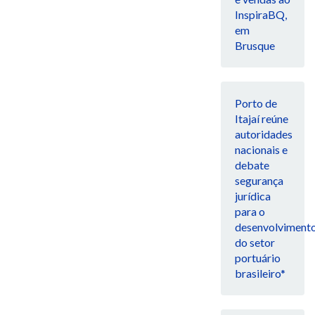
InspiraBQ,
em
Brusque
Porto de
Itajaí reúne
autoridades
nacionais e
debate
segurança
jurídica
para o
desenvolviment
do setor
portuário
brasileiro*