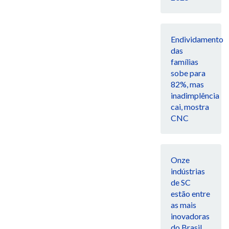
Endividamento
das
famílias
sobe para
82%, mas
inadimplência
cai, mostra
CNC
Onze
indústrias
de SC
estão entre
as mais
inovadoras
do Brasil