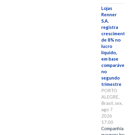
Lojas
Renner
S.A.
registra
crescimento
de 8% no
lucro
líquido,
em base
comparável,
no
segundo
trimestre
PORTO
ALEGRE,
Brasil, sex,
ago 7
2026
17:00
Companhia alcan
margens brutas