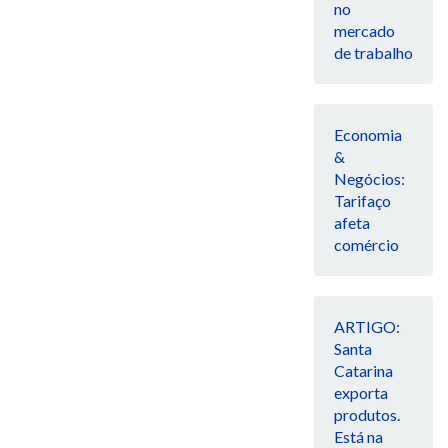
no
mercado
de trabalho
Economia
&
Negócios:
Tarifaço
afeta
comércio
ARTIGO:
Santa
Catarina
exporta
produtos.
Está na