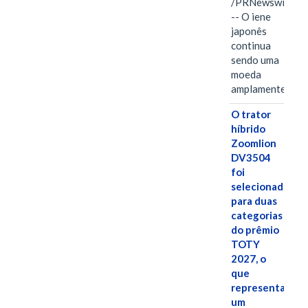
/PRNewswire/
-- O iene
japonês
continua
sendo uma
moeda
amplamente…
O trator
híbrido
Zoomlion
DV3504
foi
selecionado
para duas
categorias
do prêmio
TOTY
2027, o
que
representa
um