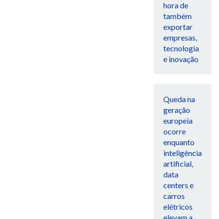
hora de
também
exportar
empresas,
tecnologia
e inovação
Queda na
geração
europeia
ocorre
enquanto
inteligência
artificial,
data
centers e
carros
elétricos
elevam a