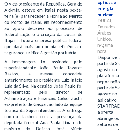
ópticas e
O vice-presidente da República, Geraldo
energia
Alckmin, esteve em Itajaí nesta sexta-
nuclear.
feira (8) para receber a Honra ao Mérito
DUBAI,
do Porto de Itajaí, em reconhecimento
Emirados
ao apoio decisivo ao processo de
Árabes
federalização e à criação da Docas de
Unidos,
Itajaí — futura empresa pública federal
hÃ¡ uma
que dará mais autonomia, eficiência e
hora
segurança jurídica à gestão portuária.
Disponível a
A homenagem foi assinada pelo
partir de 3 de
superintendente João Paulo Tavares
agosto na
Bastos, a mesma concedida
plataforma de
anteriormente ao presidente Luiz Inácio
negociação e a
Lula da Silva. Na ocasião, João Paulo foi
partir de 5 de
representado pelo diretor de
agosto no
Administração e Finanças, Celso Zuchi,
aplicativo
ex-prefeito de Gaspar, ao lado da equipe
STARTRADER,
técnica da Superintendência. A entrega
a oferta
contou também com a presença da
abrange os
deputada federal Ana Paula Lima e do
setores de
ministro da Defesa, José Múcio