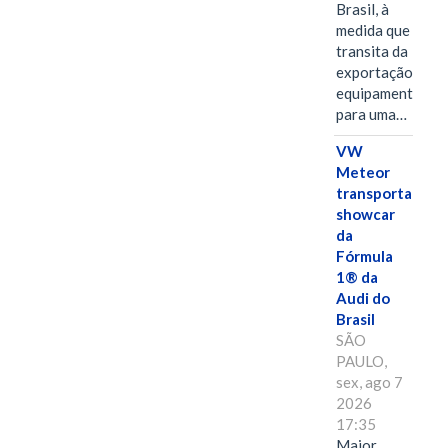
Brasil, à
medida que
transita da
exportação de
equipamentos
para uma…
VW
Meteor
transporta
showcar
da
Fórmula
1® da
Audi do
Brasil
SÃO
PAULO,
sex, ago 7
2026
17:35
Maior