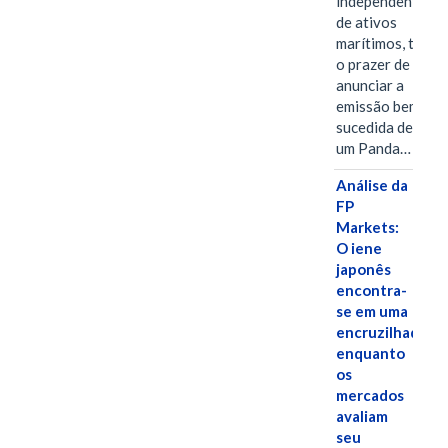
independentes
de ativos
marítimos, tem
o prazer de
anunciar a
emissão bem-
sucedida de
um Panda…
Análise da
FP
Markets:
O iene
japonês
encontra-
se em uma
encruzilhada
enquanto
os
mercados
avaliam
seu