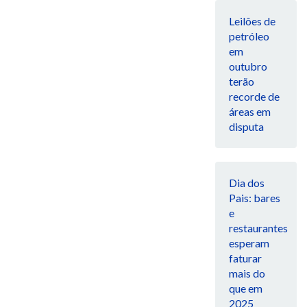
Leilões de
petróleo
em
outubro
terão
recorde de
áreas em
disputa
Dia dos
Pais: bares
e
restaurantes
esperam
faturar
mais do
que em
2025