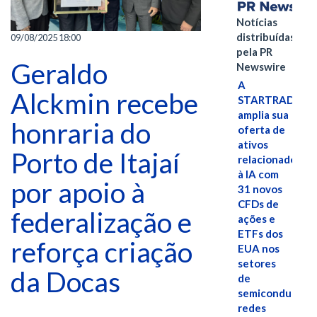
Notícias
distribuídas
09/08/2025 18:00
pela PR
Geraldo
Newswire
A
Alckmin recebe
STARTRADER
amplia sua
honraria do
oferta de
ativos
Porto de Itajaí
relacionados
à IA com
por apoio à
31 novos
CFDs de
federalização e
ações e
ETFs dos
reforça criação
EUA nos
setores
da Docas
de
semicondutores
redes