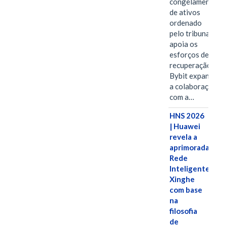
congelamento
de ativos
ordenado
pelo tribunal
apoia os
esforços de
recuperação e
Bybit expande
a colaboração
com a…
HNS 2026
| Huawei
revela a
aprimorada
Rede
Inteligente
Xinghe
com base
na
filosofia
de