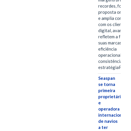
recordes, fortal
proposta omnica
e amplia conexã
com os clientes 
digital, avanços 
refletem a força 
suas marcas, a
eficiência
operacional e a
consistência de 
estratégiaPOR
Seaspan
se torna
primeira
proprietária
e
operadora
internacional
de navios
a ter