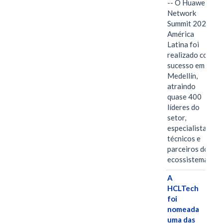
-- O Huawei
Network
Summit 2026
América
Latina foi
realizado com
sucesso em
Medellín,
atraindo
quase 400
líderes do
setor,
especialistas
técnicos e
parceiros do
ecossistema.…
A
HCLTech
foi
nomeada
uma das