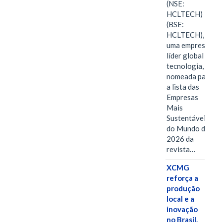
(NSE:
HCLTECH)
(BSE:
HCLTECH),
uma empresa
líder global em
tecnologia, foi
nomeada para
a lista das
Empresas
Mais
Sustentáveis
do Mundo de
2026 da
revista…
XCMG
reforça a
produção
local e a
inovação
no Brasil.