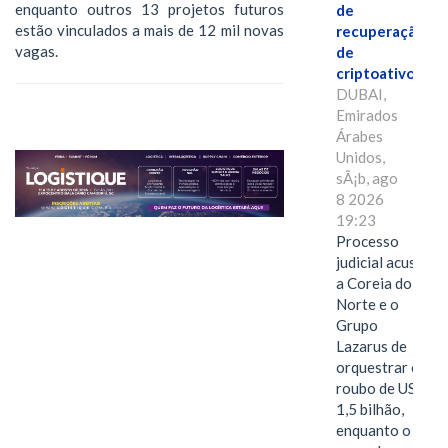
enquanto outros 13 projetos futuros
de
estão vinculados a mais de 12 mil novas
recuperação
vagas.
de
criptoativos
DUBAI,
Emirados
Árabes
Unidos,
sÃ¡b, ago
8 2026
19:23
Processo
judicial acusa
a Coreia do
Norte e o
Grupo
Lazarus de
orquestrar o
roubo de US$
1,5 bilhão,
enquanto o