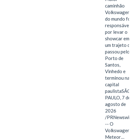
caminhão
Volkswagen
do mundo foi
responsável
por levar o
showcar em
um trajeto que
passou pelo
Porto de
Santos,
Vinhedo e
terminou na
capital
paulistaSÃO
PAULO, 7 de
agosto de
2026
/PRNewswire/
-- O
Volkswagen
Meteor…