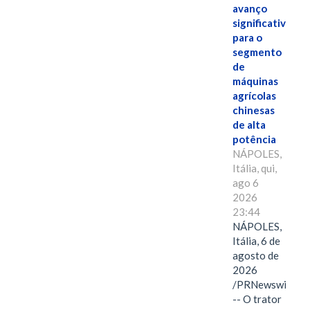
avanço
significativo
para o
segmento
de
máquinas
agrícolas
chinesas
de alta
potência
NÁPOLES,
Itália, qui,
ago 6
2026
23:44
NÁPOLES,
Itália, 6 de
agosto de
2026
/PRNewswire/
-- O trator