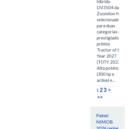
híbrido
DV3504 da
Zoomlion foi
selecionado
para duas
categorias do
prestigiado
prêmio
Tractor of the
Year 2027
(TOTY 2027:
Alta potência
(300 hp e
acima) e…
2
3
>
1
>>
Painel
NIMOB
2026 reúne