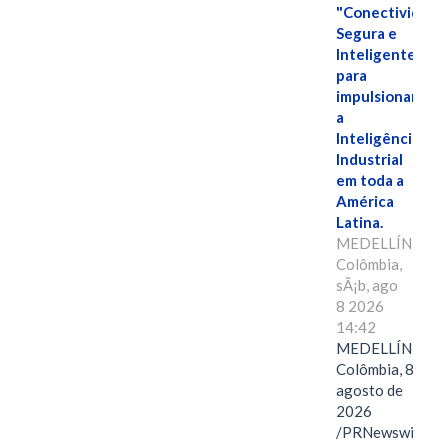
"Conectividade
Segura e
Inteligente"
para
impulsionar
a
Inteligência
Industrial
em toda a
América
Latina.
MEDELLÍN,
Colômbia,
sÃ¡b, ago
8 2026
14:42
MEDELLÍN,
Colômbia, 8 de
agosto de
2026
/PRNewswire/