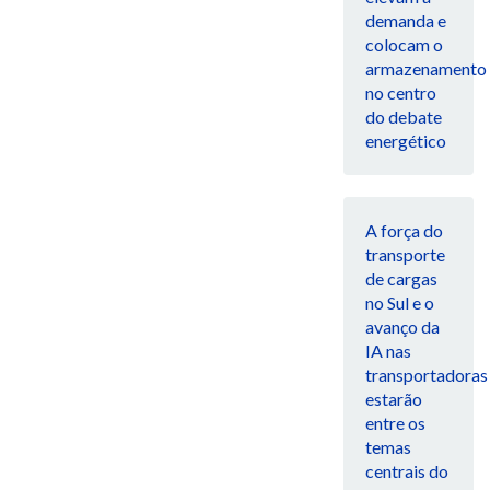
demanda e
colocam o
armazenamento
no centro
do debate
energético
A força do
transporte
de cargas
no Sul e o
avanço da
IA nas
transportadoras
estarão
entre os
temas
centrais do