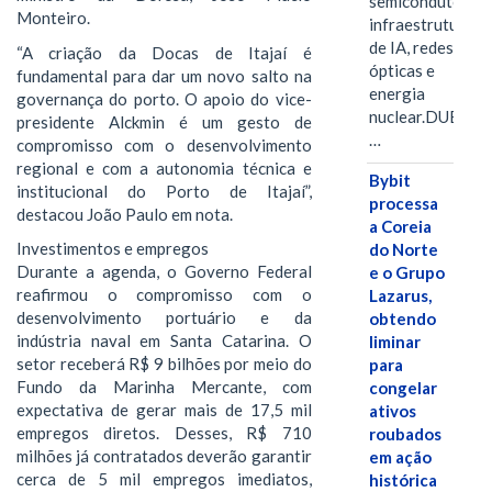
semicondutores,
Monteiro.
infraestrutura
de IA, redes
“A criação da Docas de Itajaí é
ópticas e
fundamental para dar um novo salto na
energia
governança do porto. O apoio do vice-
nuclear.DUBAI,
presidente Alckmin é um gesto de
…
compromisso com o desenvolvimento
regional e com a autonomia técnica e
Bybit
institucional do Porto de Itajaí”,
processa
destacou João Paulo em nota.
a Coreia
Investimentos e empregos
do Norte
Durante a agenda, o Governo Federal
e o Grupo
reafirmou o compromisso com o
Lazarus,
desenvolvimento portuário e da
obtendo
indústria naval em Santa Catarina. O
liminar
setor receberá R$ 9 bilhões por meio do
para
Fundo da Marinha Mercante, com
congelar
expectativa de gerar mais de 17,5 mil
ativos
empregos diretos. Desses, R$ 710
roubados
milhões já contratados deverão garantir
em ação
cerca de 5 mil empregos imediatos,
histórica