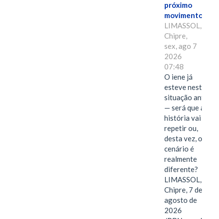
próximo
movimento.
LIMASSOL,
Chipre,
sex, ago 7
2026
07:48
O iene já
esteve nesta
situação antes
— será que a
história vai se
repetir ou,
desta vez, o
cenário é
realmente
diferente?
LIMASSOL,
Chipre, 7 de
agosto de
2026