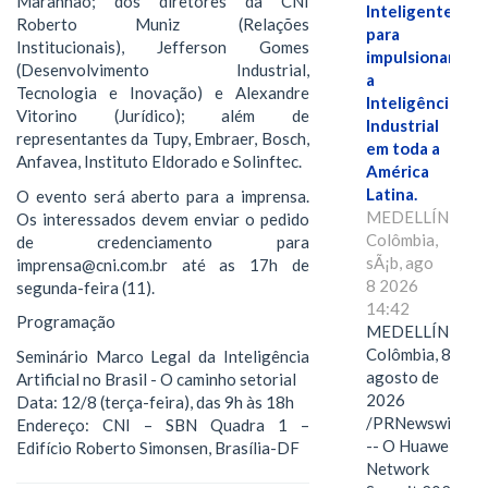
Maranhão; dos diretores da CNI
Inteligente"
Roberto Muniz (Relações
para
Institucionais), Jefferson Gomes
impulsionar
(Desenvolvimento Industrial,
a
Tecnologia e Inovação) e Alexandre
Inteligência
Vitorino (Jurídico); além de
Industrial
representantes da Tupy, Embraer, Bosch,
em toda a
Anfavea, Instituto Eldorado e Solinftec.
América
Latina.
O evento será aberto para a imprensa.
MEDELLÍN,
Os interessados devem enviar o pedido
Colômbia,
de credenciamento para
sÃ¡b, ago
imprensa@cni.com.br até as 17h de
8 2026
segunda-feira (11).
14:42
Programação
MEDELLÍN,
Colômbia, 8 de
Seminário Marco Legal da Inteligência
agosto de
Artificial no Brasil - O caminho setorial
2026
Data: 12/8 (terça-feira), das 9h às 18h
/PRNewswire/
Endereço: CNI – SBN Quadra 1 –
-- O Huawei
Edifício Roberto Simonsen, Brasília-DF
Network