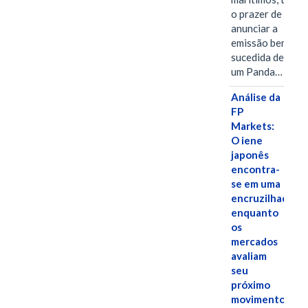
o prazer de
anunciar a
emissão bem-
sucedida de
um Panda…
Análise da
FP
Markets:
O iene
japonês
encontra-
se em uma
encruzilhada
enquanto
os
mercados
avaliam
seu
próximo
movimento.