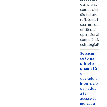
e amplia conexã
com os clientes 
digital, avanços 
refletem a força 
suas marcas, a
eficiência
operacional e a
consistência de 
estratégiaPOR
Seaspan
se torna
primeira
proprietária
e
operadora
internacional
de navios
a ter
acesso ao
mercado