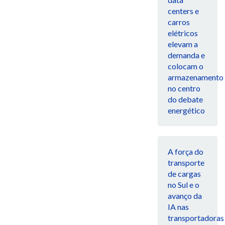
centers e
carros
elétricos
elevam a
demanda e
colocam o
armazenamento
no centro
do debate
energético
A força do
transporte
de cargas
no Sul e o
avanço da
IA nas
transportadoras