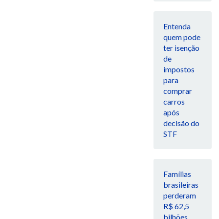
Entenda
quem pode
ter isenção
de
impostos
para
comprar
carros
após
decisão do
STF
Famílias
brasileiras
perderam
R$ 62,5
bilhões