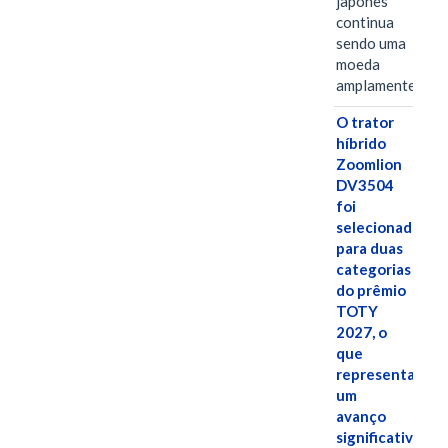
japonês
continua
sendo uma
moeda
amplamente…
O trator
híbrido
Zoomlion
DV3504
foi
selecionado
para duas
categorias
do prêmio
TOTY
2027, o
que
representa
um
avanço
significativo