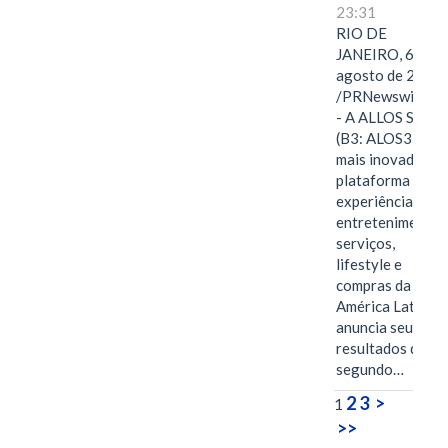
23:31
RIO DE
JANEIRO, 6 de
agosto de 2026
/PRNewswire/ -
- A ALLOS S.A.
(B3: ALOS3), a
mais inovadora
plataforma de
experiências,
entretenimento,
serviços,
lifestyle e
compras da
América Latina
anuncia seus
resultados do
segundo…
2
3
>
1
>>