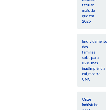
faturar
mais do
que em
2025
Endividamento
das
famílias
sobe para
82%, mas
inadimplência
cai, mostra
CNC
Onze
indústrias
de SC