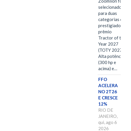
Zoomlion foi
selecionado
para duas
categorias do
prestigiado
prêmio
Tractor of the
Year 2027
(TOTY 2027:
Alta potência
(300 hp e
acima) e…
FFO
ACELERA
NO 2T26
E CRESCE
12%
RIO DE
JANEIRO,
qui, ago 6
2026