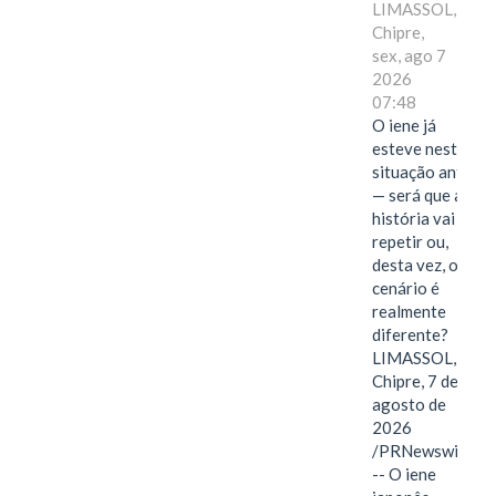
LIMASSOL,
Chipre,
sex, ago 7
2026
07:48
O iene já
esteve nesta
situação antes
— será que a
história vai se
repetir ou,
desta vez, o
cenário é
realmente
diferente?
LIMASSOL,
Chipre, 7 de
agosto de
2026
/PRNewswire/
-- O iene