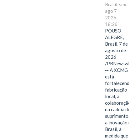
Brasil, sex,
ago 7
2026
18:26
POUSO
ALEGRE,
Brasil, 7 de
agosto de
2026
/PRNewswire/
-- A XCMG
está
fortalecendo a
fabricação
local, a
colaboração
na cadeia de
suprimentos e
a inovação no
Brasil, à
medida que