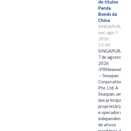
de títulos
Panda
Bonds da
China
SINGAPURA,
sex, ago 7
2026
13:34
SINGAPURA,
7 de agosto de
2026
/PRNewswire/
-- Seaspan
Corporation
Pte. Ltd. A
Seaspan, uma
das principais
proprietárias
e operadoras
independentes
de ativos
marítimos, tem