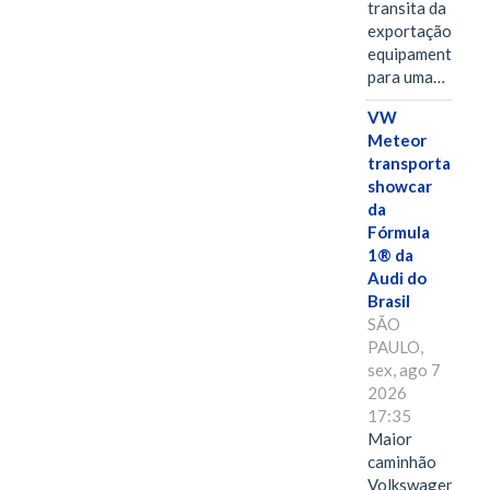
transita da
exportação de
equipamentos
para uma…
VW
Meteor
transporta
showcar
da
Fórmula
1® da
Audi do
Brasil
SÃO
PAULO,
sex, ago 7
2026
17:35
Maior
caminhão
Volkswagen