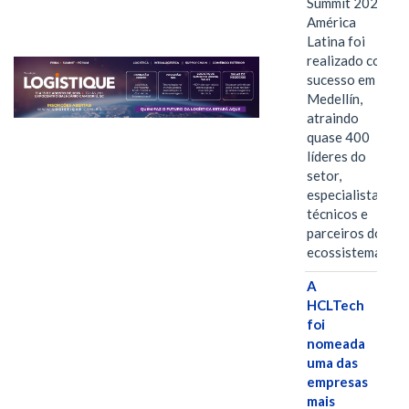
Summit 2026
América
Latina foi
realizado com
sucesso em
Medellín,
atraindo
quase 400
líderes do
setor,
especialistas
técnicos e
parceiros do
ecossistema.…
A
HCLTech
foi
nomeada
uma das
empresas
mais