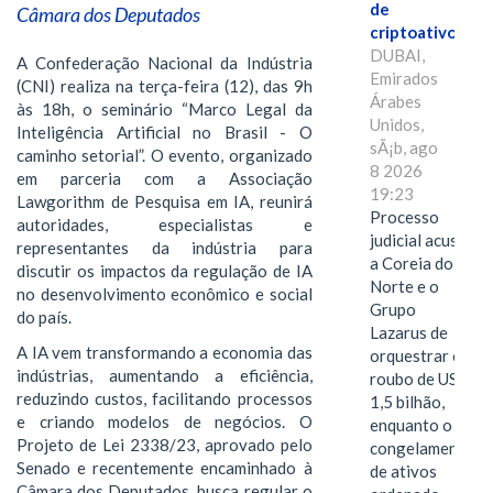
de
Câmara dos Deputados
criptoativos
DUBAI,
A Confederação Nacional da Indústria
Emirados
(CNI) realiza na terça-feira (12), das 9h
Árabes
às 18h, o seminário “Marco Legal da
Unidos,
Inteligência Artificial no Brasil - O
sÃ¡b, ago
caminho setorial”. O evento, organizado
8 2026
em parceria com a Associação
19:23
Lawgorithm de Pesquisa em IA, reunirá
Processo
autoridades, especialistas e
judicial acusa
representantes da indústria para
a Coreia do
discutir os impactos da regulação de IA
Norte e o
no desenvolvimento econômico e social
Grupo
do país.
Lazarus de
A IA vem transformando a economia das
orquestrar o
indústrias, aumentando a eficiência,
roubo de US$
reduzindo custos, facilitando processos
1,5 bilhão,
e criando modelos de negócios. O
enquanto o
Projeto de Lei 2338/23, aprovado pelo
congelamento
Senado e recentemente encaminhado à
de ativos
Câmara dos Deputados, busca regular o