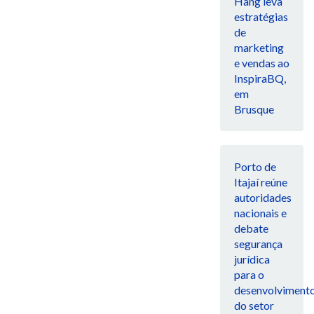
Hang leva
estratégias
de
marketing
e vendas ao
InspiraBQ,
em
Brusque
Porto de
Itajaí reúne
autoridades
nacionais e
debate
segurança
jurídica
para o
desenvolviment
do setor