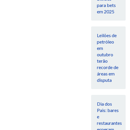
para bets
em 2025
Leilões de
petróleo
em
outubro
terão
recorde de
áreas em
disputa
Dia dos
Pais: bares
e
restaurantes
esperam