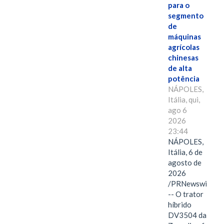
para o
segmento
de
máquinas
agrícolas
chinesas
de alta
potência
NÁPOLES,
Itália, qui,
ago 6
2026
23:44
NÁPOLES,
Itália, 6 de
agosto de
2026
/PRNewswire/
-- O trator
híbrido
DV3504 da