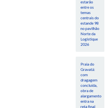
estarão
entre os
temas
centrais do
estande 98
no pavilhão
Norte da
Logistique
2026
Praia do
Gravatá:
com
dragagem
concluída,
obra de
alargamento
entra na
reta final