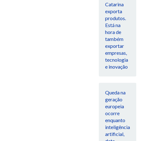
Catarina
exporta
produtos.
Está na
hora de
também
exportar
empresas,
tecnologia
e inovação
Queda na
geração
europeia
ocorre
enquanto
inteligência
artificial,
data