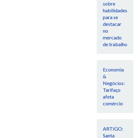
sobre
habilidades
para se
destacar
no
mercado
de trabalho
Economia
&
Negócios:
Tarifaço
afeta
comércio
ARTIGO:
Santa