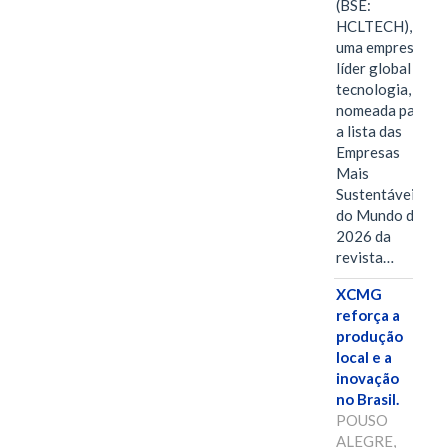
(BSE:
HCLTECH),
uma empresa
líder global em
tecnologia, foi
nomeada para
a lista das
Empresas
Mais
Sustentáveis
do Mundo de
2026 da
revista…
XCMG
reforça a
produção
local e a
inovação
no Brasil.
POUSO
ALEGRE,