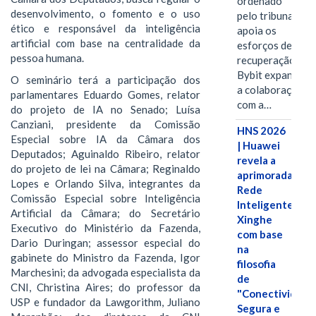
ordenado
desenvolvimento, o fomento e o uso
pelo tribunal
ético e responsável da inteligência
apoia os
artificial com base na centralidade da
esforços de
pessoa humana.
recuperação e
Bybit expande
O seminário terá a participação dos
a colaboração
parlamentares Eduardo Gomes, relator
com a…
do projeto de IA no Senado; Luísa
Canziani, presidente da Comissão
HNS 2026
Especial sobre IA da Câmara dos
| Huawei
Deputados; Aguinaldo Ribeiro, relator
revela a
do projeto de lei na Câmara; Reginaldo
aprimorada
Lopes e Orlando Silva, integrantes da
Rede
Comissão Especial sobre Inteligência
Inteligente
Artificial da Câmara; do Secretário
Xinghe
Executivo do Ministério da Fazenda,
com base
Dario Duringan; assessor especial do
na
gabinete do Ministro da Fazenda, Igor
filosofia
Marchesini; da advogada especialista da
de
CNI, Christina Aires; do professor da
"Conectividade
USP e fundador da Lawgorithm, Juliano
Segura e