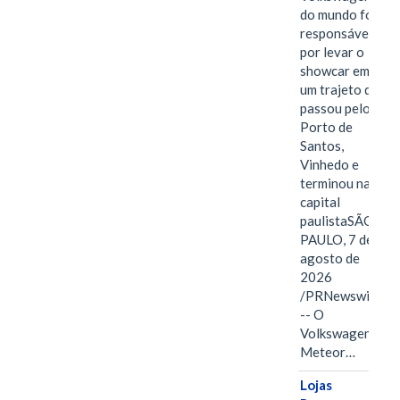
do mundo foi
responsável
por levar o
showcar em
um trajeto que
passou pelo
Porto de
Santos,
Vinhedo e
terminou na
capital
paulistaSÃO
PAULO, 7 de
agosto de
2026
/PRNewswire/
-- O
Volkswagen
Meteor…
Lojas