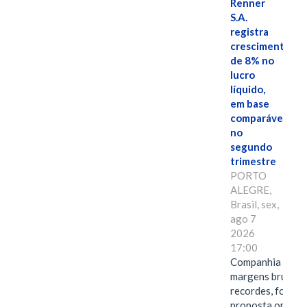
Renner
S.A.
registra
crescimento
de 8% no
lucro
líquido,
em base
comparável,
no
segundo
trimestre
PORTO
ALEGRE,
Brasil, sex,
ago 7
2026
17:00
Companhia alcan
margens brutas
recordes, fortal
proposta omnica