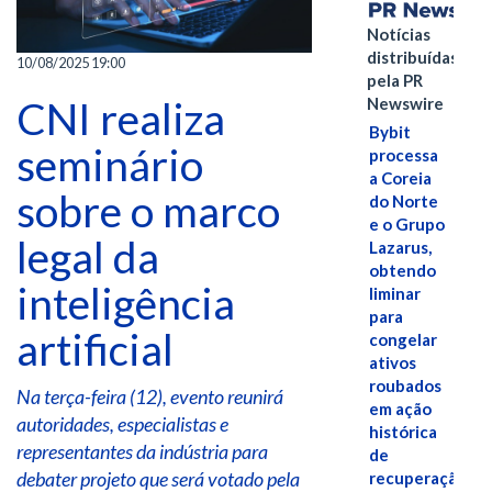
Notícias
distribuídas
10/08/2025 19:00
pela PR
CNI realiza
Newswire
Bybit
seminário
processa
a Coreia
sobre o marco
do Norte
e o Grupo
legal da
Lazarus,
obtendo
inteligência
liminar
para
artificial
congelar
ativos
roubados
Na terça-feira (12), evento reunirá
em ação
autoridades, especialistas e
histórica
representantes da indústria para
de
debater projeto que será votado pela
recuperação