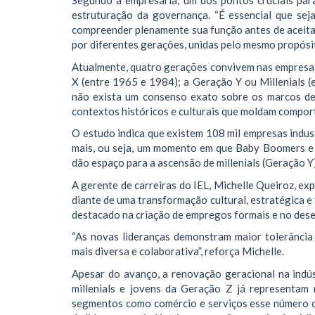
Segundo a empresária, um dos pontos cruciais par
estruturação da governança. “É essencial que sej
compreender plenamente sua função antes de aceitar 
por diferentes gerações, unidas pelo mesmo propósi
Atualmente, quatro gerações convivem nas empresa
X (entre 1965 e 1984); a Geração Y ou Millenials (
não exista um consenso exato sobre os marcos de
contextos históricos e culturais que moldam compor
O estudo indica que existem 108 mil empresas indus
mais, ou seja, um momento em que Baby Boomers e 
dão espaço para a ascensão de millenials (Geração Y
A gerente de carreiras do IEL, Michelle Queiroz, ex
diante de uma transformação cultural, estratégica e
destacado na criação de empregos formais e no dese
“As novas lideranças demonstram maior tolerância
mais diversa e colaborativa”, reforça Michelle.
Apesar do avanço, a renovação geracional na indú
millenials e jovens da Geração Z já representam
segmentos como comércio e serviços esse número 