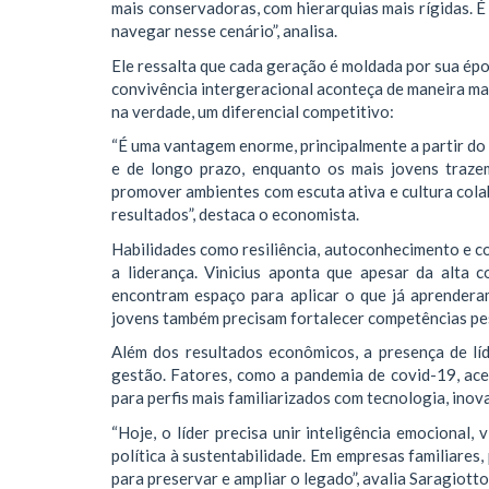
mais conservadoras, com hierarquias mais rígidas. É 
navegar nesse cenário”, analisa.
Ele ressalta que cada geração é moldada por sua épo
convivência intergeracional aconteça de maneira mai
na verdade, um diferencial competitivo:
“É uma vantagem enorme, principalmente a partir do
e de longo prazo, enquanto os mais jovens traze
promover ambientes com escuta ativa e cultura cola
resultados”, destaca o economista.
Habilidades como resiliência, autoconhecimento e c
a liderança. Vinicius aponta que apesar da alta 
encontram espaço para aplicar o que já aprendera
jovens também precisam fortalecer competências pes
Além dos resultados econômicos, a presença de l
gestão. Fatores, como a pandemia de covid-19, ace
para perfis mais familiarizados com tecnologia, ino
“Hoje, o líder precisa unir inteligência emocional
política à sustentabilidade. Em empresas familiares
para preservar e ampliar o legado”, avalia Saragiotto