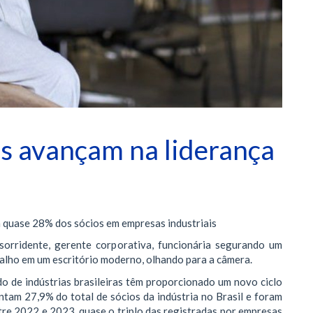
s avançam na liderança
m quase 28% dos sócios em empresas industriais
sorridente, gerente corporativa, funcionária segurando um
abalho em um escritório moderno, olhando para a câmera.
o de indústrias brasileiras têm proporcionado um novo ciclo
ntam 27,9% do total de sócios da indústria no Brasil e foram
re 2022 e 2023, quase o triplo das registradas por empresas