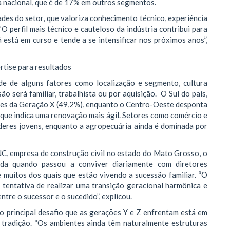
ia nacional, que é de 17% em outros segmentos.
ades do setor, que valoriza conhecimento técnico, experiência
 perfil mais técnico e cauteloso da indústria contribui para
 está em curso e tende a se intensificar nos próximos anos”,
ertise para resultados
de de alguns fatores como localização e segmento, cultura
o será familiar, trabalhista ou por aquisição. O Sul do país,
eres da Geração X (49,2%), enquanto o Centro-Oeste desponta
 que indica uma renovação mais ágil. Setores como comércio e
deres jovens, enquanto a agropecuária ainda é dominada por
NC, empresa de construção civil no estado do Mato Grosso, o
ida quando passou a conviver diariamente com diretores
 muitos dos quais que estão vivendo a sucessão familiar. “O
tentativa de realizar uma transição geracional harmônica e
ntre o sucessor e o sucedido”, explicou.
e o principal desafio que as gerações Y e Z enfrentam está em
 tradição. “Os ambientes ainda têm naturalmente estruturas