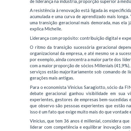
de liderança na indústria, proporção superior à méd
A resistência à renovação está ligada às especificid
acumulada e uma curva de aprendizado mais longa. “O
uma transição geracional mais demorada, mas ela já
explica Michelle.
Liderança com propósito: contribuição digital e exp
O ritmo da transição sucessória geracional depen
organizacional da empresa, e até mesmo se a sucessã
por exemplo, ainda concentra a maior parte dos líd
com a maior proporção de sócios Millenials (41,9%),
serviços estão majoritariamente sob comando de lí
gerações mais antigas.
Para o economista Vinicius Saragiotto, sócio da FI
debate geracional ganhou visibilidade em sua v
experientes, gestores de empresas bem-sucedidas e
que observo são pessoas experientes que estão na 
isso é um fato que exige muito mais do que vontade e
Vinicius, que tem 36 anos é millenial, considera qu
liderar com competência e equilibrar inovação com