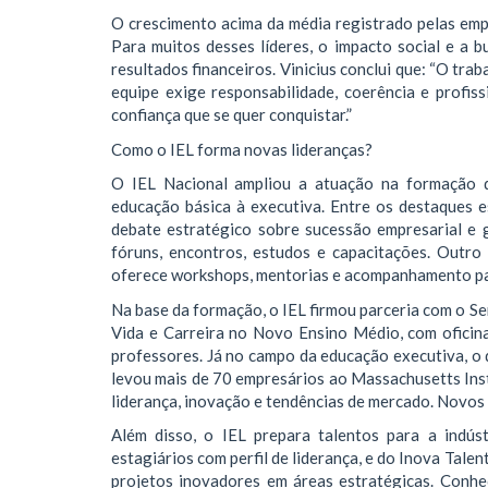
O crescimento acima da média registrado pelas em
Para muitos desses líderes, o impacto social e a 
resultados financeiros. Vinicius conclui que: “O trab
equipe exige responsabilidade, coerência e profiss
confiança que se quer conquistar.”
Como o IEL forma novas lideranças?
O IEL Nacional ampliou a atuação na formação de
educação básica à executiva. Entre os destaques 
debate estratégico sobre sucessão empresarial e 
fóruns, encontros, estudos e capacitações. Outro
oferece workshops, mentorias e acompanhamento pa
Na base da formação, o IEL firmou parceria com o Ser
Vida e Carreira no Novo Ensino Médio, com oficinas
professores. Já no campo da educação executiva, o
levou mais de 70 empresários ao Massachusetts Ins
liderança, inovação e tendências de mercado. Novos
Além disso, o IEL prepara talentos para a indús
estagiários com perfil de liderança, e do Inova Tale
projetos inovadores em áreas estratégicas. Conhe