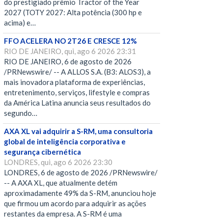
do prestigiado prêmio Tractor of the Year
2027 (TOTY 2027: Alta potência (300 hp e
acima) e…
FFO ACELERA NO 2T26 E CRESCE 12%
RIO DE JANEIRO, qui, ago 6 2026 23:31
RIO DE JANEIRO, 6 de agosto de 2026
/PRNewswire/ -- A ALLOS S.A. (B3: ALOS3), a
mais inovadora plataforma de experiências,
entretenimento, serviços, lifestyle e compras
da América Latina anuncia seus resultados do
segundo…
AXA XL vai adquirir a S-RM, uma consultoria
global de inteligência corporativa e
segurança cibernética
LONDRES, qui, ago 6 2026 23:30
LONDRES, 6 de agosto de 2026 /PRNewswire/
-- A AXA XL, que atualmente detém
aproximadamente 49% da S-RM, anunciou hoje
que firmou um acordo para adquirir as ações
restantes da empresa. A S-RM é uma