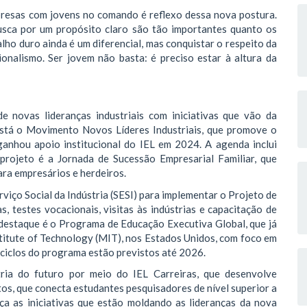
presas com jovens no comando é reflexo dessa nova postura.
busca por um propósito claro são tão importantes quanto os
alho duro ainda é um diferencial, mas conquistar o respeito da
ionalismo. Ser jovem não basta: é preciso estar à altura da
 novas lideranças industriais com iniciativas que vão da
está o Movimento Novos Líderes Industriais, que promove o
ganhou apoio institucional do IEL em 2024. A agenda inclui
 projeto é a Jornada de Sucessão Empresarial Familiar, que
ra empresários e herdeiros.
viço Social da Indústria (SESI) para implementar o Projeto de
, testes vocacionais, visitas às indústrias e capacitação de
 destaque é o Programa de Educação Executiva Global, que já
titute of Technology (MIT), nos Estados Unidos, com foco em
 ciclos do programa estão previstos até 2026.
tria do futuro por meio do IEL Carreiras, que desenvolve
ntos, que conecta estudantes pesquisadores de nível superior a
ça as iniciativas que estão moldando as lideranças da nova