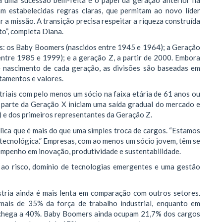
a uma sucessão bem-feita é o papel da geração anterior na
am estabelecidas regras claras, que permitam ao novo líder
a missão. A transição precisa respeitar a riqueza construída
to”, completa Diana.
s: os Baby Boomers (nascidos entre 1945 e 1964); a Geração
entre 1985 e 1999); e a geração Z, a partir de 2000. Embora
 nascimento de cada geração, as divisões são baseadas em
tamentos e valores.
triais com pelo menos um sócio na faixa etária de 61 anos ou
parte da Geração X iniciam uma saída gradual do mercado e
) e dos primeiros representantes da Geração Z.
plica que é mais do que uma simples troca de cargos. “Estamos
 tecnológica.” Empresas, com ao menos um sócio jovem, têm se
mpenho em inovação, produtividade e sustentabilidade.
 ao risco, domínio de tecnologias emergentes e uma gestão
stria ainda é mais lenta em comparação com outros setores.
 mais de 35% da força de trabalho industrial, enquanto em
chega a 40%. Baby Boomers ainda ocupam 21,7% dos cargos