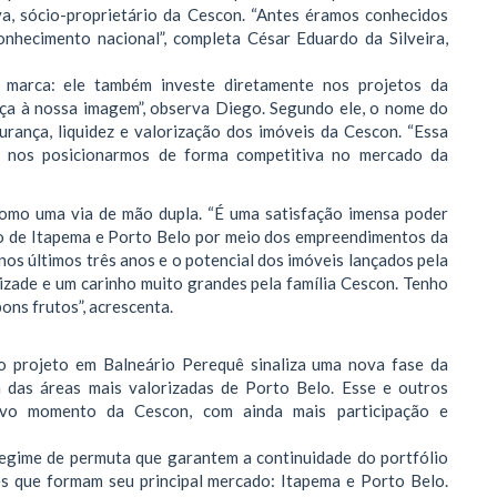
lva, sócio-proprietário da Cescon. “Antes éramos conhecidos
onhecimento nacional”, completa César Eduardo da Silveira,
marca: ele também investe diretamente nos projetos da
ança à nossa imagem”, observa Diego. Segundo ele, o nome do
rança, liquidez e valorização dos imóveis da Cescon. “Essa
e nos posicionarmos de forma competitiva no mercado da
mo uma via de mão dupla. “É uma satisfação imensa poder
rio de Itapema e Porto Belo por meio dos empreendimentos da
nos últimos três anos e o potencial dos imóveis lançados pela
izade e um carinho muito grandes pela família Cescon. Tenho
ons frutos”, acrescenta.
 projeto em Balneário Perequê sinaliza uma nova fase da
 das áreas mais valorizadas de Porto Belo. Esse e outros
o momento da Cescon, com ainda mais participação e
regime de permuta que garantem a continuidade do portfólio
s que formam seu principal mercado: Itapema e Porto Belo.