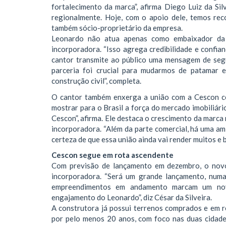
fortalecimento da marca”, afirma Diego Luiz da Si
regionalmente. Hoje, com o apoio dele, temos rec
também sócio-proprietário da empresa.
Leonardo não atua apenas como embaixador da 
incorporadora. “Isso agrega credibilidade e confi
cantor transmite ao público uma mensagem de segu
parceria foi crucial para mudarmos de patamar 
construção civil”, completa.
O cantor também enxerga a união com a Cescon co
mostrar para o Brasil a força do mercado imobiliá
Cescon”, afirma. Ele destaca o crescimento da marca 
incorporadora. “Além da parte comercial, há uma am
certeza de que essa união ainda vai render muitos e b
Cescon segue em rota ascendente
Com previsão de lançamento em dezembro, o novo
incorporadora. “Será um grande lançamento, numa
empreendimentos em andamento marcam um nov
engajamento do Leonardo”, diz César da Silveira.
A construtora já possui terrenos comprados e em 
por pelo menos 20 anos, com foco nas duas cidade