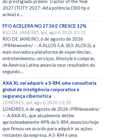
do prestigiado prêmio Tractor of the Year
2027 (TOTY 2027: Alta potência (300 hp e
acima) e…
FFO ACELERA NO 2T26 E CRESCE 12%
RIO DE JANEIRO, qui, ago 6 2026 23:31
RIO DE JANEIRO, 6 de agosto de 2026
/PRNewswire/ -- A ALLOS S.A. (B3: ALOS3), a
mais inovadora plataforma de experiências,
entretenimento, serviços, lifestyle e compras
da América Latina anuncia seus resultados do
segundo…
AXA XL vai adquirir a S-RM, uma consultoria
global de inteligência corporativa e
segurança cibernética
LONDRES, qui, ago 6 2026 23:30
LONDRES, 6 de agosto de 2026 /PRNewswire/
-- A AXA XL, que atualmente detém
aproximadamente 49% da S-RM, anunciou hoje
que firmou um acordo para adquirir as ações
restantes da empresa. A S-RM é uma