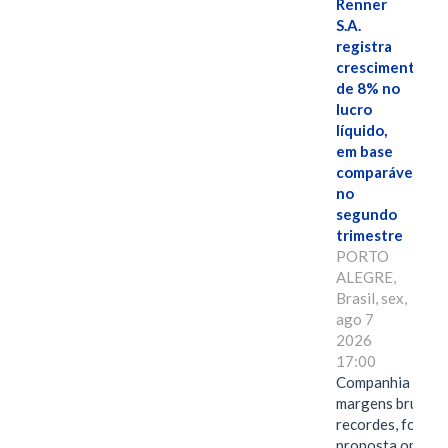
Renner
S.A.
registra
crescimento
de 8% no
lucro
líquido,
em base
comparável,
no
segundo
trimestre
PORTO
ALEGRE,
Brasil, sex,
ago 7
2026
17:00
Companhia alcan
margens brutas
recordes, fortal
proposta omnica