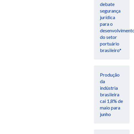
debate
segurança
jurídica
para o
desenvolviment
do setor
portuário
brasileiro*
Produção
da
indústria
brasileira
cai 1,8% de
maio para
junho