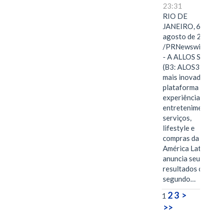
23:31
RIO DE
JANEIRO, 6 de
agosto de 2026
/PRNewswire/ -
- A ALLOS S.A.
(B3: ALOS3), a
mais inovadora
plataforma de
experiências,
entretenimento,
serviços,
lifestyle e
compras da
América Latina
anuncia seus
resultados do
segundo…
2
3
>
1
>>