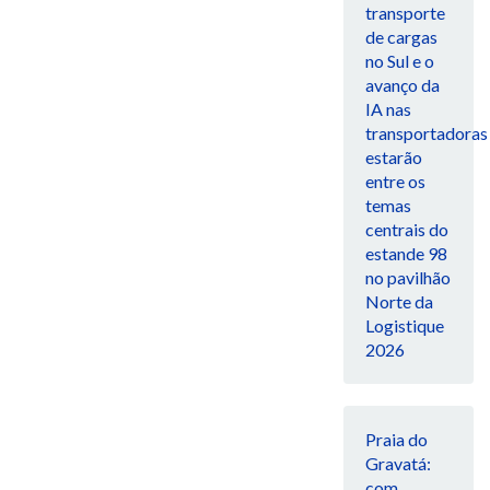
transporte
de cargas
no Sul e o
avanço da
IA nas
transportadoras
estarão
entre os
temas
centrais do
estande 98
no pavilhão
Norte da
Logistique
2026
Praia do
Gravatá:
com