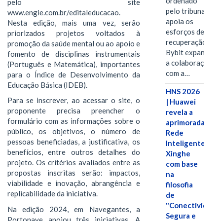
ordenado
pelo site
pelo tribunal
www.engie.com.br/editaleducacao.
apoia os
Nesta edição, mais uma vez, serão
esforços de
priorizados projetos voltados à
recuperação e
promoção da saúde mental ou ao apoio e
Bybit expande
fomento de disciplinas instrumentais
a colaboração
(Português e Matemática), importantes
com a…
para o Índice de Desenvolvimento da
Educação Básica (IDEB).
HNS 2026
Para se inscrever, ao acessar o site, o
| Huawei
proponente precisa preencher o
revela a
formulário com as informações sobre o
aprimorada
público, os objetivos, o número de
Rede
pessoas beneficiadas, a justificativa, os
Inteligente
benefícios, entre outros detalhes do
Xinghe
projeto. Os critérios avaliados entre as
com base
propostas inscritas serão: impactos,
na
viabilidade e inovação, abrangência e
filosofia
replicabilidade da iniciativa.
de
"Conectividade
Na edição 2024, em Navegantes, a
Segura e
Portonave apoiou três iniciativas. A