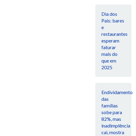
Dia dos
Pais: bares
e
restaurantes
esperam
faturar
mais do
que em
2025
Endividamento
das
famílias
sobe para
82%, mas
inadimplência
cai, mostra