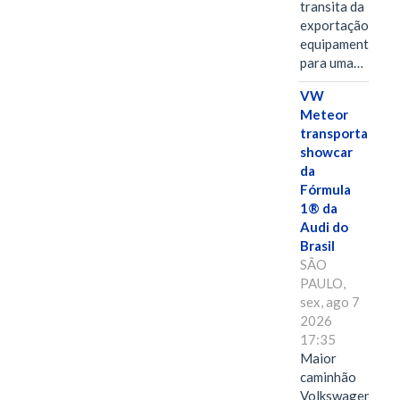
transita da
exportação de
equipamentos
para uma…
VW
Meteor
transporta
showcar
da
Fórmula
1® da
Audi do
Brasil
SÃO
PAULO,
sex, ago 7
2026
17:35
Maior
caminhão
Volkswagen