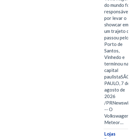
do mundo foi
responsável
por levar o
showcar em
um trajeto que
passou pelo
Porto de
Santos,
Vinhedo e
terminou na
capital
paulistaSÃO
PAULO, 7 de
agosto de
2026
/PRNewswire/
-- O
Volkswagen
Meteor…
Lojas