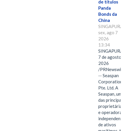
de títulos
Panda
Bonds da
China
SINGAPURA,
sex, ago 7
2026
13:34
SINGAPURA,
7 de agosto de
2026
/PRNewswire/
-- Seaspan
Corporation
Pte. Ltd. A
Seaspan, uma
das principais
proprietárias
e operadoras
independentes
de ativos
marítimos, tem