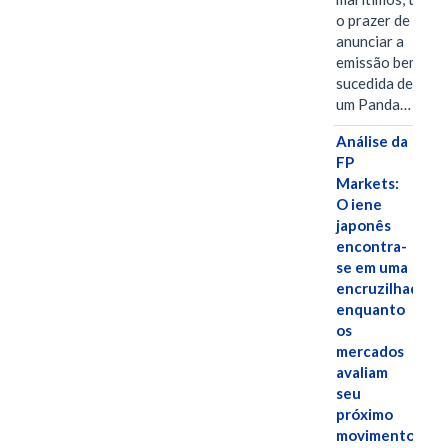
o prazer de
anunciar a
emissão bem-
sucedida de
um Panda…
Análise da
FP
Markets:
O iene
japonês
encontra-
se em uma
encruzilhada
enquanto
os
mercados
avaliam
seu
próximo
movimento.