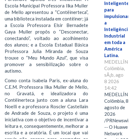
Inteligente"
Escola Municipal Professora Ilka Muller
para
de Mello apresentou a “Contêinerteca”,
impulsionar
uma biblioteca instalada em contêiner; já
a
a Escola Professora Elsir Bernadete
Inteligência
Gaya Muller propôs o “Desconectar,
Industrial
conectando”, voltado ao acolhimento
em toda a
dos alunos; e a Escola Estadual Básica
América
Professora Julia Miranda de Souza
Latina.
trouxe o “Meu Mundo Azul”, que visa
MEDELLÍN,
promover a sensibilização sobre o
Colômbia,
autismo.
sÃ¡b, ago
Como conta Isabela Paris, ex-aluna do
8 2026
C.E.M. Professora Ilka Muller de Mello,
14:42
no Gravatá, e idealizadora do
MEDELLÍN,
Contêinerteca junto com a aluna Lara
Colômbia, 8 de
Noelli e a professora Roscler Castellain
agosto de
de Andrade de Souza, o projeto é uma
2026
iniciativa com o objetivo de incentivar a
/PRNewswire/
leitura e, consequentemente, melhorar a
-- O Huawei
escrita e a oratória. É um local que vai
Network