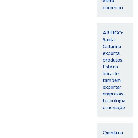
afeta
comércio
ARTIGO:
Santa
Catarina
exporta
produtos.
Está na
hora de
também
exportar
empresas,
tecnologia
e inovação
Queda na