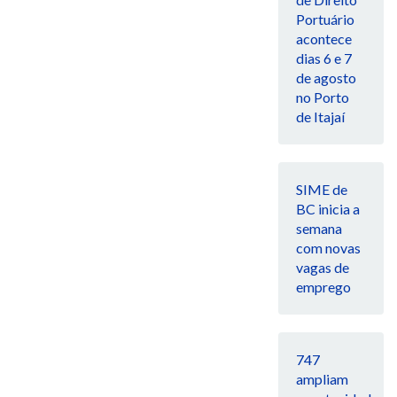
Portuário
acontece
dias 6 e 7
de agosto
no Porto
de Itajaí
SIME de
BC inicia a
semana
com novas
vagas de
emprego
747
ampliam