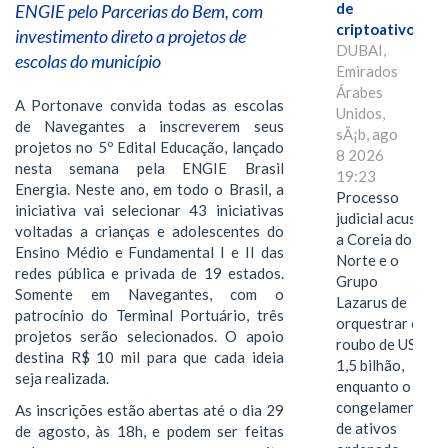
de
ENGIE pelo Parcerias do Bem, com
criptoativos
investimento direto a projetos de
DUBAI,
escolas do município
Emirados
Árabes
A Portonave convida todas as escolas
Unidos,
de Navegantes a inscreverem seus
sÃ¡b, ago
projetos no 5º Edital Educação, lançado
8 2026
nesta semana pela ENGIE Brasil
19:23
Energia. Neste ano, em todo o Brasil, a
Processo
iniciativa vai selecionar 43 iniciativas
judicial acusa
voltadas a crianças e adolescentes do
a Coreia do
Ensino Médio e Fundamental I e II das
Norte e o
redes pública e privada de 19 estados.
Grupo
Somente em Navegantes, com o
Lazarus de
patrocínio do Terminal Portuário, três
orquestrar o
projetos serão selecionados. O apoio
roubo de US$
destina R$ 10 mil para que cada ideia
1,5 bilhão,
seja realizada.
enquanto o
congelamento
As inscrições estão abertas até o dia 29
de ativos
de agosto, às 18h, e podem ser feitas