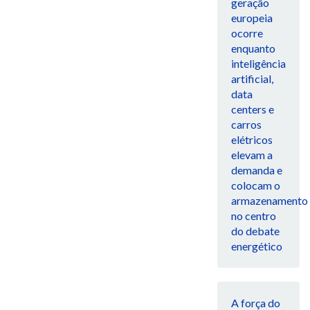
geração
europeia
ocorre
enquanto
inteligência
artificial,
data
centers e
carros
elétricos
elevam a
demanda e
colocam o
armazenamento
no centro
do debate
energético
A força do