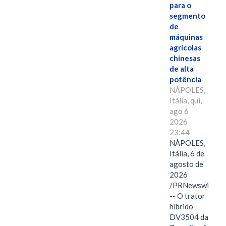
para o
segmento
de
máquinas
agrícolas
chinesas
de alta
potência
NÁPOLES,
Itália, qui,
ago 6
2026
23:44
NÁPOLES,
Itália, 6 de
agosto de
2026
/PRNewswire/
-- O trator
híbrido
DV3504 da