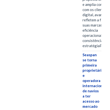
e amplia conexã
com os clientes 
digital, avanços 
refletem a força 
suas marcas, a
eficiência
operacional e a
consistência de 
estratégiaPOR
Seaspan
se torna
primeira
proprietária
e
operadora
internacional
de navios
a ter
acesso ao
mercado