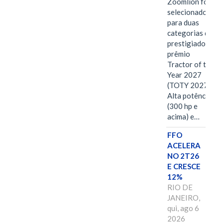
Zoomlion foi
selecionado
para duas
categorias do
prestigiado
prêmio
Tractor of the
Year 2027
(TOTY 2027:
Alta potência
(300 hp e
acima) e…
FFO
ACELERA
NO 2T26
E CRESCE
12%
RIO DE
JANEIRO,
qui, ago 6
2026