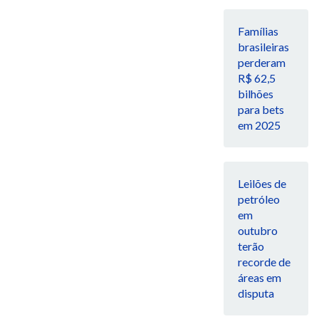
Famílias
brasileiras
perderam
R$ 62,5
bilhões
para bets
em 2025
Leilões de
petróleo
em
outubro
terão
recorde de
áreas em
disputa