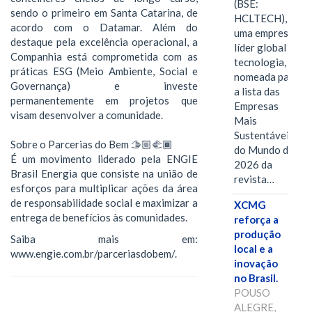
(BSE:
sendo o primeiro em Santa Catarina, de
HCLTECH),
acordo com o Datamar. Além do
uma empresa
destaque pela excelência operacional, a
líder global em
Companhia está comprometida com as
tecnologia, foi
práticas ESG (Meio Ambiente, Social e
nomeada para
Governança) e investe
a lista das
permanentemente em projetos que
Empresas
visam desenvolver a comunidade.
Mais
Sustentáveis
Sobre o Parcerias do Bem 🫱🏼‍🫲🏾
do Mundo de
É um movimento liderado pela ENGIE
2026 da
Brasil Energia que consiste na união de
revista…
esforços para multiplicar ações da área
de responsabilidade social e maximizar a
XCMG
entrega de benefícios às comunidades.
reforça a
produção
Saiba mais em:
local e a
www.engie.com.br/parceriasdobem/.
inovação
no Brasil.
POUSO
ALEGRE,