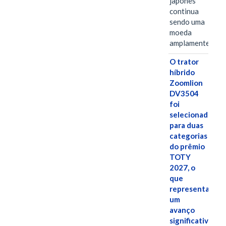
japonês
continua
sendo uma
moeda
amplamente…
O trator
híbrido
Zoomlion
DV3504
foi
selecionado
para duas
categorias
do prêmio
TOTY
2027, o
que
representa
um
avanço
significativo