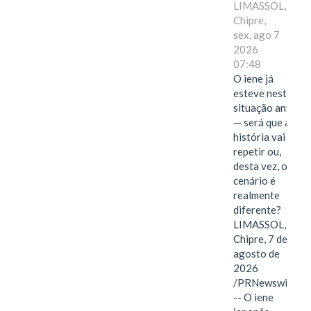
LIMASSOL,
Chipre,
sex, ago 7
2026
07:48
O iene já
esteve nesta
situação antes
— será que a
história vai se
repetir ou,
desta vez, o
cenário é
realmente
diferente?
LIMASSOL,
Chipre, 7 de
agosto de
2026
/PRNewswire/
-- O iene