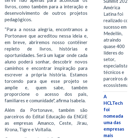
servir não apenas para acomodar os
Summit 2026
livros, como também para a interação e
América
desenvolvimento de outros projetos
Latina foi
pedagógicos.
realizado com
sucesso em
“Para a nossa alegria, encontramos a
Medellín,
Portonave que acreditou nessa ideia e,
atraindo
em breve, abriremos nosso contêiner
quase 400
repleto de livros, histórias e
líderes do
oportunidades. Será um lugar onde cada
setor,
aluno poderá sonhar, descobrir novos
especialistas
caminhos e encontrar inspiração para
técnicos e
escrever a própria história. Estamos
parceiros do
torcendo para que esse projeto se
ecossistema.…
amplie e, quem sabe, também
proporcione o acesso dos pais,
A
familiares e comunidade", afirma Isabela.
HCLTech
foi
Além da Portonave, também são
nomeada
parceiros do Edital Educação da ENGIE
uma das
as empresas Amanco, Ceste, Jirau,
empresas
Krona, Tigre e Voltalia.
mais