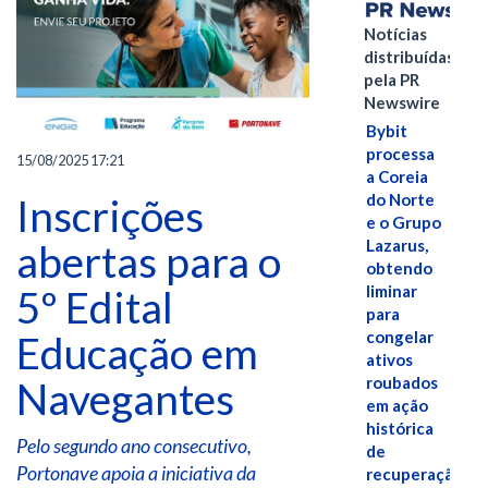
Notícias
distribuídas
pela PR
Newswire
Bybit
processa
15/08/2025 17:21
a Coreia
do Norte
Inscrições
e o Grupo
Lazarus,
abertas para o
obtendo
liminar
5º Edital
para
congelar
Educação em
ativos
roubados
Navegantes
em ação
histórica
Pelo segundo ano consecutivo,
de
Portonave apoia a iniciativa da
recuperação