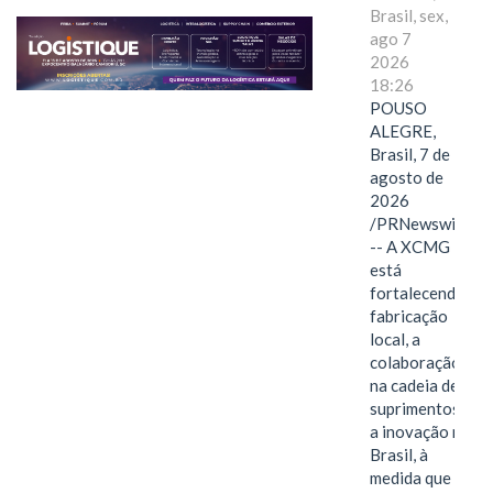
Brasil, sex,
ago 7
2026
18:26
POUSO
ALEGRE,
Brasil, 7 de
agosto de
2026
/PRNewswire/
-- A XCMG
está
fortalecendo a
fabricação
local, a
colaboração
na cadeia de
suprimentos e
a inovação no
Brasil, à
medida que