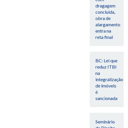
dragagem
concluída,
obra de
alargamento
entra na
reta final
BC: Lei que
reduz ITBI
na
integralização
de imóveis
é
sancionada
Seminário
de Direito