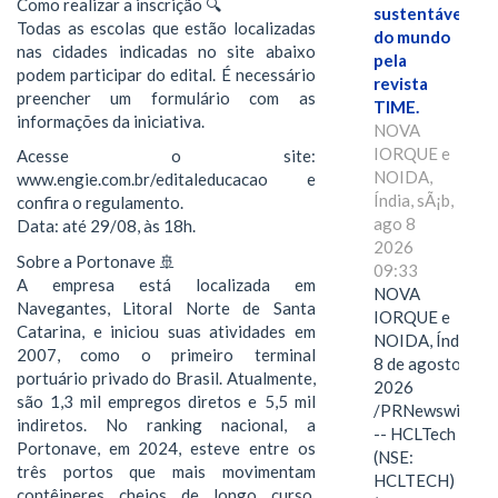
Como realizar a inscrição 🔍
sustentáveis
Todas as escolas que estão localizadas
do mundo
nas cidades indicadas no site abaixo
pela
podem participar do edital. É necessário
revista
preencher um formulário com as
TIME.
informações da iniciativa.
NOVA
IORQUE e
Acesse o site:
NOIDA,
www.engie.com.br/editaleducacao e
Índia, sÃ¡b,
confira o regulamento.
ago 8
Data: até 29/08, às 18h.
2026
Sobre a Portonave 🚢
09:33
A empresa está localizada em
NOVA
Navegantes, Litoral Norte de Santa
IORQUE e
Catarina, e iniciou suas atividades em
NOIDA, Índia,
2007, como o primeiro terminal
8 de agosto de
portuário privado do Brasil. Atualmente,
2026
são 1,3 mil empregos diretos e 5,5 mil
/PRNewswire/
indiretos. No ranking nacional, a
-- HCLTech
Portonave, em 2024, esteve entre os
(NSE:
três portos que mais movimentam
HCLTECH)
contêineres cheios de longo curso,