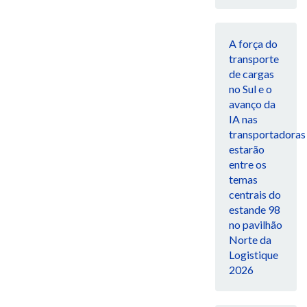
A força do
transporte
de cargas
no Sul e o
avanço da
IA nas
transportadoras
estarão
entre os
temas
centrais do
estande 98
no pavilhão
Norte da
Logistique
2026