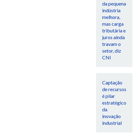
da pequena
indústria
melhora,
mas carga
tributária e
juros ainda
travam o
setor, diz
CNI
Captação
de recursos
é pilar
estratégico
da
inovação
industrial