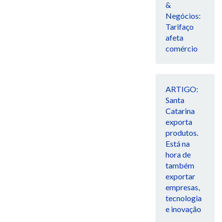
&
Negócios:
Tarifaço
afeta
comércio
ARTIGO:
Santa
Catarina
exporta
produtos.
Está na
hora de
também
exportar
empresas,
tecnologia
e inovação