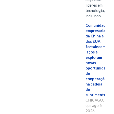
líderes em
tecnologia,
incluindo…
Comunidades
empresariais
da China e
dos EUA
fortalecem
laços e
exploram
novas
oportunidades
de
cooperação
na cadeia
de
suprimentos.
CHICAGO,
qui, ago 6
2026