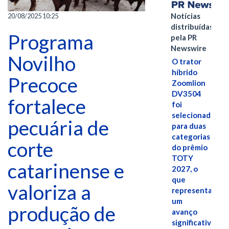
Notícias
20/08/2025 10:25
distribuídas
Programa
pela PR
Newswire
Novilho
O trator
híbrido
Precoce
Zoomlion
DV3504
fortalece
foi
selecionado
pecuária de
para duas
categorias
corte
do prêmio
TOTY
catarinense e
2027, o
que
valoriza a
representa
um
produção de
avanço
significativo