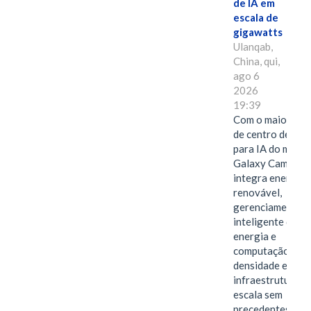
de IA em
escala de
gigawatts
Ulanqab,
China, qui,
ago 6
2026
19:39
Com o maior edif
de centro de dad
para IA do mundo
Galaxy Campus
integra energia
renovável,
gerenciamento
inteligente de
energia e
computação de a
densidade em um
infraestrutura d
escala sem
precedentes.Ula