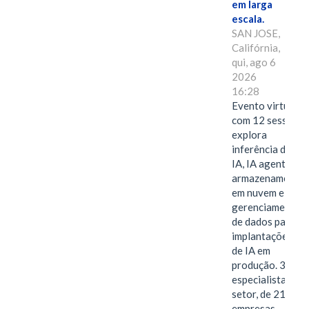
em larga
escala.
SAN JOSE,
Califórnia,
qui, ago 6
2026
16:28
Evento virtual
com 12 sessões
explora
inferência de
IA, IA agentiva,
armazenamento
em nuvem e
gerenciamento
de dados para
implantações
de IA em
produção. 38
especialistas do
setor, de 21
empresas