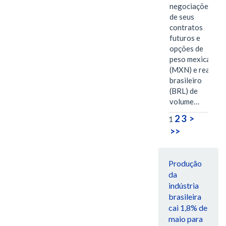
negociações
de seus
contratos
futuros e
opções de
peso mexicano
(MXN) e real
brasileiro
(BRL) de
volume…
2
3
>
1
>>
Produção
da
indústria
brasileira
cai 1,8% de
maio para