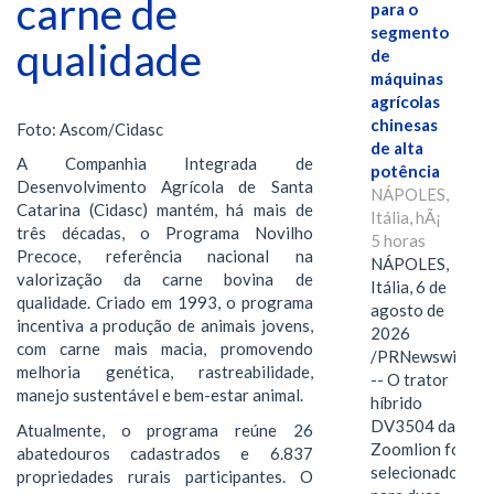
carne de
para o
segmento
qualidade
de
máquinas
agrícolas
chinesas
Foto: Ascom/Cidasc
de alta
A Companhia Integrada de
potência
Desenvolvimento Agrícola de Santa
NÁPOLES,
Catarina (Cidasc) mantém, há mais de
Itália, hÃ¡
três décadas, o Programa Novilho
5 horas
Precoce, referência nacional na
NÁPOLES,
valorização da carne bovina de
Itália, 6 de
qualidade. Criado em 1993, o programa
agosto de
incentiva a produção de animais jovens,
2026
com carne mais macia, promovendo
/PRNewswire/
melhoria genética, rastreabilidade,
-- O trator
manejo sustentável e bem-estar animal.
híbrido
DV3504 da
Atualmente, o programa reúne 26
Zoomlion foi
abatedouros cadastrados e 6.837
selecionado
propriedades rurais participantes. O