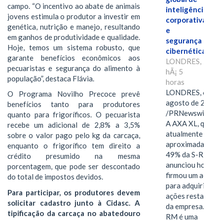
campo. “O incentivo ao abate de animais
inteligência
jovens estimula o produtor a investir em
corporativa
genética, nutrição e manejo, resultando
e
em ganhos de produtividade e qualidade.
segurança
Hoje, temos um sistema robusto, que
cibernética
garante benefícios econômicos aos
LONDRES,
pecuaristas e segurança do alimento à
hÃ¡ 5
população”, destaca Flávia.
horas
LONDRES, 6 de
O Programa Novilho Precoce prevê
agosto de 2026
benefícios tanto para produtores
/PRNewswire/ -
quanto para frigoríficos. O pecuarista
A AXA XL, que
recebe um adicional de 2,8% a 3,5%
atualmente deté
sobre o valor pago pelo kg da carcaça,
aproximadament
enquanto o frigorífico tem direito a
49% da S-RM,
crédito presumido na mesma
anunciou hoje qu
porcentagem, que pode ser descontado
firmou um acord
do total de impostos devidos.
para adquirir as
Para participar, os produtores devem
ações restantes
solicitar cadastro junto à Cidasc. A
da empresa. A S-
tipificação da carcaça no abatedouro
RM é uma