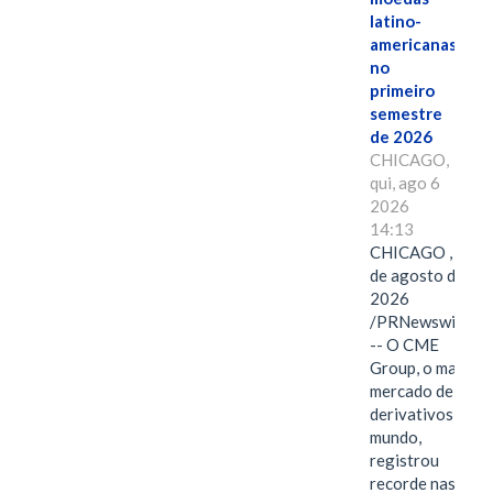
latino-
americanas
no
primeiro
semestre
de 2026
CHICAGO,
qui, ago 6
2026
14:13
CHICAGO , 6
de agosto de
2026
/PRNewswire/
-- O CME
Group, o maior
mercado de
derivativos do
mundo,
registrou
recorde nas