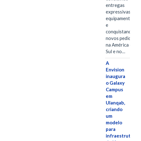
entregas
expressivas de
equipamentos
e
conquistando
novos pedidos
na América do
Sul e no…
A
Envision
inaugura
o Galaxy
Campus
em
Ulanqab,
criando
um
modelo
para
infraestrutura