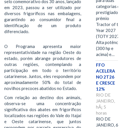
para duas
selo comemorativo dos 30 anos, lançado
categorias do
em 2023, passou a ser utilizado por
prestigiado
diversos frigoríficos nas embalagens,
prêmio
garantindo ao consumidor final a
Tractor of the
identificação de um produto
Year 2027
diferenciado.
(TOTY 2027:
Alta potência
O Programa apresenta maior
(300 hp e
representatividade na região Oeste do
acima) e…
estado, porém abrange produtores de
outras regiões, contemplando a
FFO
participação em todo o território
ACELERA
catarinense. Juntos, eles respondem por
NO 2T26
aproximadamente 50% do total de
E CRESCE
novilhos precoces abatidos no Estado.
12%
RIO DE
Com relação ao destino dos animais,
JANEIRO,
observa-se uma concentração
hÃ¡ 5
significativa dos abates em frigoríficos
horas
localizados nas regiões do Vale do Itajaí
RIO DE
e Oeste catarinense, que juntos
JANEIRO, 6 de
respondem por parcela expressiva do