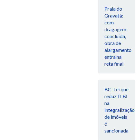
Praia do
Gravatá:
com
dragagem
concluída,
obra de
alargamento
entra na
reta final
BC: Lei que
reduz ITBI
na
integralização
de imóveis
é
sancionada