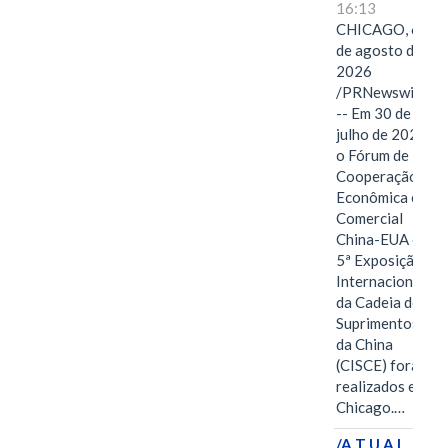
16:13
CHICAGO, 6
de agosto de
2026
/PRNewswire/
-- Em 30 de
julho de 2026,
o Fórum de
Cooperação
Econômica e
Comercial
China-EUA e a
5ª Exposição
Internacional
da Cadeia de
Suprimentos
da China
(CISCE) foram
realizados em
Chicago.…
/A T U A L