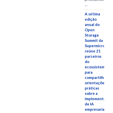
…
A sétima
edição
anual do
Open
Storage
Summit da
Supermicro
reúne 21
parceiros
do
ecossistema
para
compartilhar
orientações
práticas
sobre a
implementação
de IA
empresarial