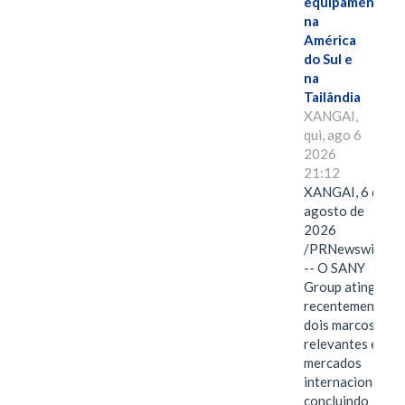
equipamentos
na
América
do Sul e
na
Tailândia
XANGAI,
qui, ago 6
2026
21:12
XANGAI, 6 de
agosto de
2026
/PRNewswire/
-- O SANY
Group atingiu
recentemente
dois marcos
relevantes em
mercados
internacionais,
concluindo