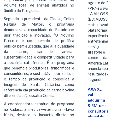
agosto de 2026
volume total de animais abatidos no
/PRNewswire/ -
âmbito do Programa.
- A ALLOS S.A.
Segundo a presidente da Cidasc, Celles
(B3: ALOS3), a
Regina de Matos, o programa
mais inovadora
demonstra a capacidade do Estado em
plataforma de
unir tradição e inovação. “O Novilho
experiências,
Precoce é um exemplo de política
entretenimento,
pública bem-sucedida, que alia qualidade
serviços,
da carne, sanidade animal,
lifestyle e
sustentabilidade e competitividade para
compras da
a pecuária catarinense. É um programa
América Latina
que beneficia produtores, frigoríficos e
anuncia seus
consumidores, é sustentável por reduzir
resultados do
o tempo de produção e consolida a
segundo…
imagem de Santa Catarina como
AXA XL
referência em produção de carne bovina
vai
diferenciada”, ressalta Celles.
adquirir a
A coordenadora estadual do programa
S-RM, uma
na Cidasc, a médica-veterinária Flávia
consultoria
Klein, destaca o impacto direto no
global de