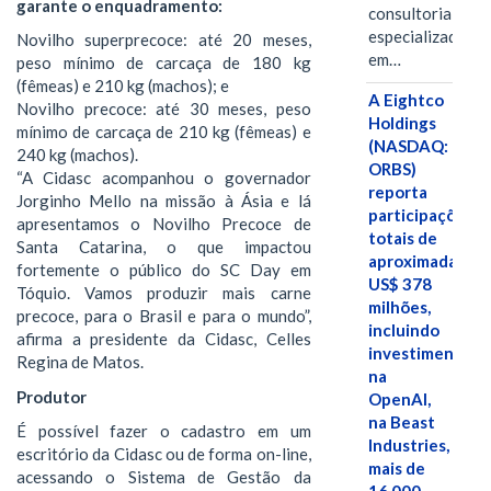
garante o enquadramento:
consultoria
especializada
Novilho superprecoce: até 20 meses,
em…
peso mínimo de carcaça de 180 kg
(fêmeas) e 210 kg (machos); e
A Eightco
Novilho precoce: até 30 meses, peso
Holdings
mínimo de carcaça de 210 kg (fêmeas) e
(NASDAQ:
240 kg (machos).
ORBS)
“A Cidasc acompanhou o governador
reporta
Jorginho Mello na missão à Ásia e lá
participações
apresentamos o Novilho Precoce de
totais de
Santa Catarina, o que impactou
aproximadamen
fortemente o público do SC Day em
US$ 378
Tóquio. Vamos produzir mais carne
milhões,
precoce, para o Brasil e para o mundo”,
incluindo
afirma a presidente da Cidasc, Celles
investimentos
Regina de Matos.
na
Produtor
OpenAI,
na Beast
É possível fazer o cadastro em um
Industries,
escritório da Cidasc ou de forma on-line,
mais de
acessando o Sistema de Gestão da