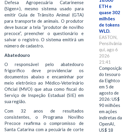
16.000
Defesa Agropecuária Catarinense
ETH e
(Sigen+), mesmo sistema usado para
quase 302
emitir Guia de Trânsito Animal (GTA)
milhões
para transporte de animais. O produtor
de tokens
deve buscar a tela “produtor de novilho
WLD.
precoce”, preencher o questionário e
EASTON,
salvar o registro. O sistema emitirá um
Pensilvânia,
número de cadastro.
qui, ago 6
Abatedouro
2026
21:41
O responsável pelo abatedouro
Composição
frigorífico deve providenciar os
do tesouro
documentos abaixo e encaminhar por
da Eightco
meio eletrônico ao Médico-Veterinário
em 5 de
Oficial (MVO) que atua como fiscal do
agosto de
Serviço de Inspeção Estadual (SIE) em
2026: US$
sua região.
90 milhões
Com 32 anos de resultados
em ações
consistentes, o Programa Novilho
indiretas da
Precoce reafirma o compromisso de
OpenAI,
Santa Catarina com a pecuária de corte
US$ 18