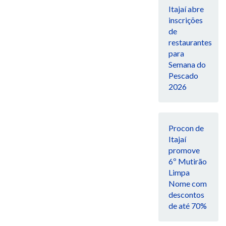
Itajaí abre
inscrições
de
restaurantes
para
Semana do
Pescado
2026
Procon de
Itajaí
promove
6º Mutirão
Limpa
Nome com
descontos
de até 70%