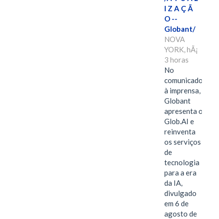
I Z A Ç Ã
O --
Globant/
NOVA
YORK, hÃ¡
3 horas
No
comunicado
à imprensa,
Globant
apresenta o
Glob.AI e
reinventa
os serviços
de
tecnologia
para a era
da IA,
divulgado
em 6 de
agosto de