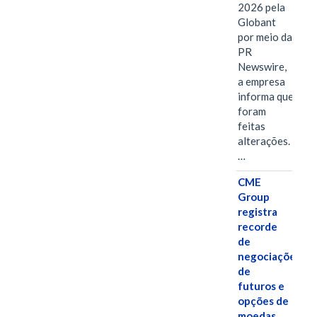
2026 pela
Globant
por meio da
PR
Newswire,
a empresa
informa que
foram
feitas
alterações.
…
CME
Group
registra
recorde
de
negociações
de
futuros e
opções de
moedas