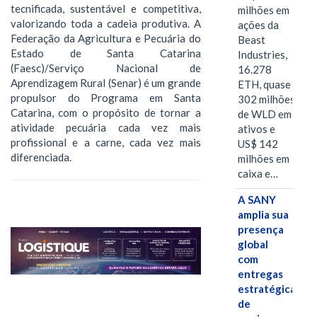
tecnificada, sustentável e competitiva,
milhões em
valorizando toda a cadeia produtiva. A
ações da
Federação da Agricultura e Pecuária do
Beast
Estado de Santa Catarina
Industries,
(Faesc)/Serviço Nacional de
16.278
Aprendizagem Rural (Senar) é um grande
ETH, quase
propulsor do Programa em Santa
302 milhões
Catarina, com o propósito de tornar a
de WLD em
atividade pecuária cada vez mais
ativos e
profissional e a carne, cada vez mais
US$ 142
diferenciada.
milhões em
caixa e…
A SANY
amplia sua
presença
global
com
entregas
estratégicas
de