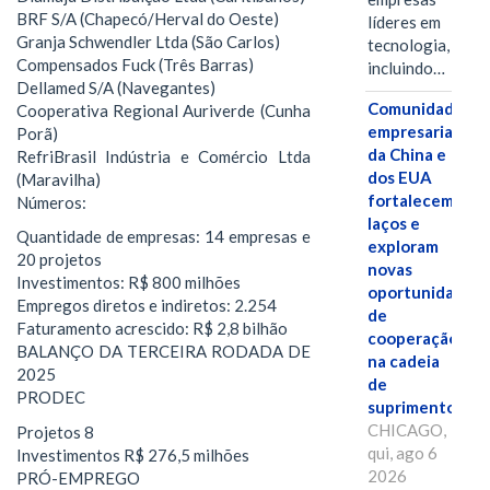
BRF S/A (Chapecó/Herval do Oeste)
líderes em
Granja Schwendler Ltda (São Carlos)
tecnologia,
Compensados Fuck (Três Barras)
incluindo…
Dellamed S/A (Navegantes)
Comunidades
Cooperativa Regional Auriverde (Cunha
empresariais
Porã)
da China e
RefriBrasil Indústria e Comércio Ltda
dos EUA
(Maravilha)
fortalecem
Números:
laços e
Quantidade de empresas: 14 empresas e
exploram
20 projetos
novas
Investimentos: R$ 800 milhões
oportunidades
Empregos diretos e indiretos: 2.254
de
Faturamento acrescido: R$ 2,8 bilhão
cooperação
BALANÇO DA TERCEIRA RODADA DE
na cadeia
2025
de
PRODEC
suprimentos.
CHICAGO,
Projetos 8
qui, ago 6
Investimentos R$ 276,5 milhões
2026
PRÓ-EMPREGO