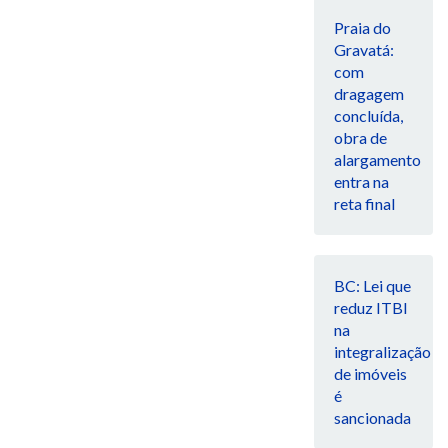
Praia do
Gravatá:
com
dragagem
concluída,
obra de
alargamento
entra na
reta final
BC: Lei que
reduz ITBI
na
integralização
de imóveis
é
sancionada