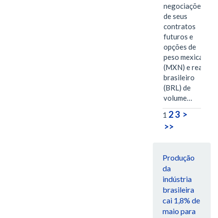
negociações
de seus
contratos
futuros e
opções de
peso mexicano
(MXN) e real
brasileiro
(BRL) de
volume…
2
3
>
1
>>
Produção
da
indústria
brasileira
cai 1,8% de
maio para