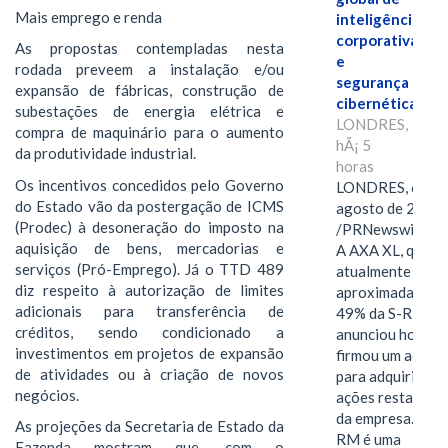
Mais emprego e renda
inteligência
corporativa
As propostas contempladas nesta
e
rodada preveem a instalação e/ou
segurança
expansão de fábricas, construção de
cibernética
subestações de energia elétrica e
LONDRES,
compra de maquinário para o aumento
hÃ¡ 5
da produtividade industrial.
horas
Os incentivos concedidos pelo Governo
LONDRES, 6 de
do Estado vão da postergação de ICMS
agosto de 2026
(Prodec) à desoneração do imposto na
/PRNewswire/ -
aquisição de bens, mercadorias e
A AXA XL, que
serviços (Pró-Emprego). Já o TTD 489
atualmente deté
diz respeito à autorização de limites
aproximadament
adicionais para transferência de
49% da S-RM,
créditos, sendo condicionado a
anunciou hoje qu
investimentos em projetos de expansão
firmou um acord
de atividades ou à criação de novos
para adquirir as
negócios.
ações restantes
da empresa. A S-
As projeções da Secretaria de Estado da
RM é uma
Fazenda mostram que, com o