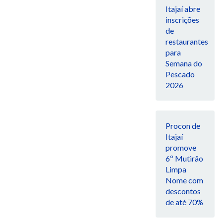
Itajaí abre
inscrições
de
restaurantes
para
Semana do
Pescado
2026
Procon de
Itajaí
promove
6º Mutirão
Limpa
Nome com
descontos
de até 70%