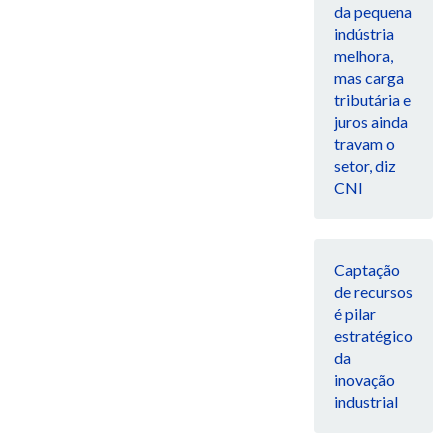
da pequena
indústria
melhora,
mas carga
tributária e
juros ainda
travam o
setor, diz
CNI
Captação
de recursos
é pilar
estratégico
da
inovação
industrial