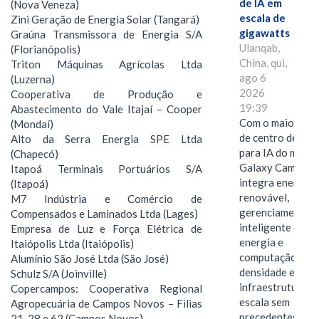
de IA em
(Nova Veneza)
escala de
Zini Geração de Energia Solar (Tangará)
gigawatts
Graúna Transmissora de Energia S/A
Ulanqab,
(Florianópolis)
China, qui,
Triton Máquinas Agrícolas Ltda
ago 6
(Luzerna)
2026
Cooperativa de Produção e
19:39
Abastecimento do Vale Itajaí – Cooper
Com o maior edif
(Mondaí)
de centro de dad
Alto da Serra Energia SPE Ltda
para IA do mundo
(Chapecó)
Galaxy Campus
Itapoá Terminais Portuários S/A
integra energia
(Itapoá)
renovável,
M7 Indústria e Comércio de
gerenciamento
Compensados e Laminados Ltda (Lages)
inteligente de
Empresa de Luz e Força Elétrica de
energia e
Itaiópolis Ltda (Itaiópolis)
computação de a
Alumínio São José Ltda (São José)
densidade em um
Schulz S/A (Joinville)
infraestrutura d
Copercampos: Cooperativa Regional
escala sem
Agropecuária de Campos Novos – Filias
precedentes.Ula
21, 28 e 62 (Campos Novos)