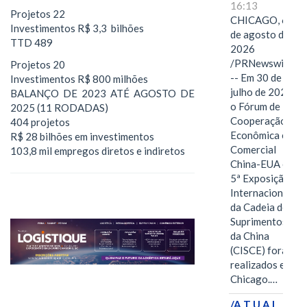
16:13
Projetos 22
CHICAGO, 6
Investimentos R$ 3,3 bilhões
de agosto de
TTD 489
2026
/PRNewswire/
Projetos 20
-- Em 30 de
Investimentos R$ 800 milhões
julho de 2026,
BALANÇO DE 2023 ATÉ AGOSTO DE
o Fórum de
2025 (11 RODADAS)
Cooperação
404 projetos
Econômica e
R$ 28 bilhões em investimentos
Comercial
103,8 mil empregos diretos e indiretos
China-EUA e a
5ª Exposição
Internacional
da Cadeia de
Suprimentos
da China
(CISCE) foram
realizados em
Chicago.…
/A T U A L