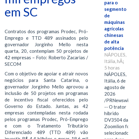
para o
em SC
segmento
de
máquinas
agrícolas
Contratos dos programas Prodec, Pró-
chinesas
Emprego e TTD 489 assinados pelo
de alta
governador Jorginho Mello nesta
potência
quarta, 20, contemplam 50 projetos de
NÁPOLES,
42 empresas – Foto: Roberto Zacarias /
Itália, hÃ¡
SECOM
5 horas
Com o objetivo de apoiar e atrair novos
NÁPOLES,
negócios para Santa Catarina, o
Itália, 6 de
governador Jorginho Mello aprovou a
agosto de
inclusão de 50 projetos em programas
2026
de incentivo fiscal oferecidos pelo
/PRNewswire/
Governo do Estado. Juntas, as 42
-- O trator
empresas contempladas nesta rodada
híbrido
pelos programas Prodec, Pró-Emprego
DV3504 da
e com o Tratamento Tributário
Zoomlion foi
Diferenciado 489 (TTD 489) vão
selecionado
investir R$ 4,4 bilhões e gerar 18,6 mil