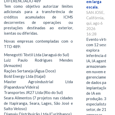
DIFERENCIADO 489
em larga
Tem como objetivo autorizar limites
escala.
adicionais para a transferência de
SAN JOSE,
créditos acumulados de ICMS
Califórnia,
decorrentes de operações ou
qui, ago 6
prestações destinadas ao exterior,
2026
isentas ou diferidas.
16:28
Evento virtual
Novas empresas contempladas com o
com 12 sessões
TTD 489:
explora
Menegotti Têxtil Ltda (Jaraguá do Sul)
inferência de
Luiz Paulo Rodrigues Mendes
IA, IA agentiva,
(Armazém)
armazenamento
Rações Sertaneja (Água Doce)
em nuvem e
Bold Energy Ltda (Itajaí)
gerenciamento
Master Agroindustrial Ltda
de dados para
(Papanduva/Videira)
implantações
Transportes JR27 Ltda (Rio do Sul)
de IA em
Seara Alimentos (7 projetos nas cidades
produção. 38
de Itapiranga, Seara, Lages, São José e
especialistas do
Salto Veloso)
setor, de 21
Diamaju Distribuição Ltda (Curitibanos)
empresas