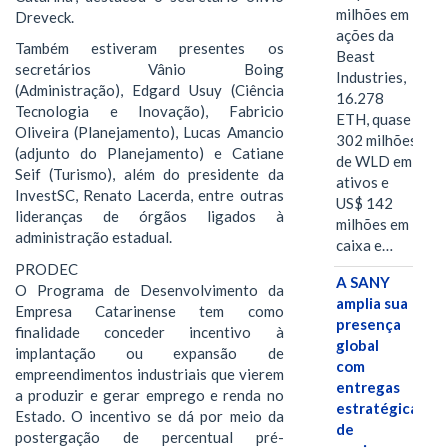
milhões em
Dreveck.
ações da
Também estiveram presentes os
Beast
secretários Vânio Boing
Industries,
(Administração), Edgard Usuy (Ciência
16.278
Tecnologia e Inovação), Fabricio
ETH, quase
Oliveira (Planejamento), Lucas Amancio
302 milhões
(adjunto do Planejamento) e Catiane
de WLD em
Seif (Turismo), além do presidente da
ativos e
InvestSC, Renato Lacerda, entre outras
US$ 142
lideranças de órgãos ligados à
milhões em
administração estadual.
caixa e…
PRODEC
A SANY
O Programa de Desenvolvimento da
amplia sua
Empresa Catarinense tem como
presença
finalidade conceder incentivo à
global
implantação ou expansão de
com
empreendimentos industriais que vierem
entregas
a produzir e gerar emprego e renda no
estratégicas
Estado. O incentivo se dá por meio da
de
postergação de percentual pré-