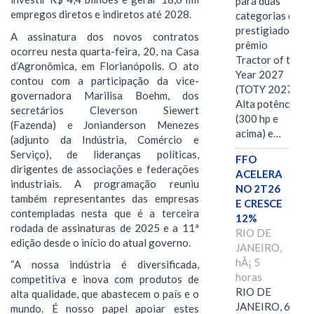
para duas
empregos diretos e indiretos até 2028.
categorias do
prestigiado
A assinatura dos novos contratos
prêmio
ocorreu nesta quarta-feira, 20, na Casa
Tractor of the
d’Agronômica, em Florianópolis. O ato
Year 2027
contou com a participação da vice-
(TOTY 2027:
governadora Marilisa Boehm, dos
Alta potência
secretários Cleverson Siewert
(300 hp e
(Fazenda) e Jonianderson Menezes
acima) e…
(adjunto da Indústria, Comércio e
Serviço), de lideranças políticas,
FFO
dirigentes de associações e federações
ACELERA
industriais. A programação reuniu
NO 2T26
também representantes das empresas
E CRESCE
contempladas nesta que é a terceira
12%
rodada de assinaturas de 2025 e a 11ª
RIO DE
edição desde o início do atual governo.
JANEIRO,
hÃ¡ 5
“A nossa indústria é diversificada,
horas
competitiva e inova com produtos de
RIO DE
alta qualidade, que abastecem o país e o
JANEIRO, 6 de
mundo. É nosso papel apoiar estes