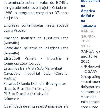
equipamentos
determinado sobre o valor do ICMS a
na
ser gerado pelo novo projeto. Criado em
América
1988, o programa completou 37 anos
do Sul e
em junho.
na
Empresas contempladas nesta rodada
Tailândia
com o Prodec:
XANGAI,
qui, ago 6
Plasbohn Indústria de Plásticos Ltda
2026
(Joinville)
21:12
Homeplast Indústria de Plásticos Ltda
XANGAI, 6 de
(Joinville)
agosto de
Eletropoll Painéis – Indústria e
2026
Comércio Ltda (Corupá)
/PRNewswire/
Laticínios Bela Vista S/A (Maravilha)
-- O SANY
Cavazotto Industrial Ltda (Coronel
Group atingiu
Freitas)
recentemente
Sucatas Orlando Dalmolin (Navegantes)
dois marcos
Ilpea do Brasil Ltda (Joinville)
relevantes em
PHS do Brasil Ltda (Joinville)
mercados
Números:
internacionais,
Quantidade de empresas: 8 empresas e 8
concluindo