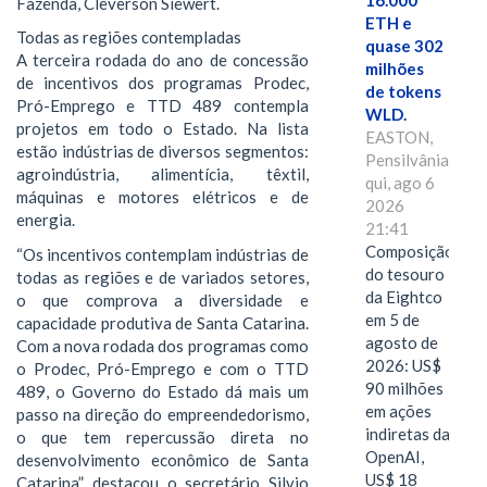
16.000
Fazenda, Cleverson Siewert.
ETH e
Todas as regiões contempladas
quase 302
A terceira rodada do ano de concessão
milhões
de incentivos dos programas Prodec,
de tokens
Pró-Emprego e TTD 489 contempla
WLD.
projetos em todo o Estado. Na lista
EASTON,
estão indústrias de diversos segmentos:
Pensilvânia,
agroindústria, alimentícia, têxtil,
qui, ago 6
máquinas e motores elétricos e de
2026
energia.
21:41
Composição
“Os incentivos contemplam indústrias de
do tesouro
todas as regiões e de variados setores,
da Eightco
o que comprova a diversidade e
em 5 de
capacidade produtiva de Santa Catarina.
agosto de
Com a nova rodada dos programas como
2026: US$
o Prodec, Pró-Emprego e com o TTD
90 milhões
489, o Governo do Estado dá mais um
em ações
passo na direção do empreendedorismo,
indiretas da
o que tem repercussão direta no
OpenAI,
desenvolvimento econômico de Santa
US$ 18
Catarina”, destacou o secretário Silvio