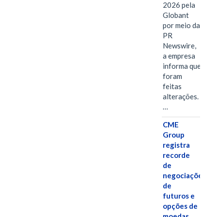
2026 pela
Globant
por meio da
PR
Newswire,
a empresa
informa que
foram
feitas
alterações.
…
CME
Group
registra
recorde
de
negociações
de
futuros e
opções de
moedas