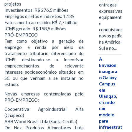
projetos
entregas
Investimentos: R$ 276,5 milhões
expressivas de
Empregos diretos e indiretos: 1.139
equipamentos
Faturamento acrescido: R$ 7,7 bilhão
e
ICMS gerado: R$ 158,5 milhões
conquistando
PRÓ-EMPREGO
novos pedidos
Tem como objetivo a geração de
na América do
emprego e renda por meio de
Sul e no…
tratamento tributário diferenciado do
A
ICMS, destinando-se a incentivar
Envision
empreendimentos de relevante
inaugura
interesse socioeconômico situados em
o Galaxy
SC ou que venham a se instalar no
Campus
estado.
em
Novas empresas contempladas pelo
Ulanqab,
PRÓ-EMPREGO:
criando
um
Cooperativa Agroindustrial Alfa
modelo
(Chapecó)
para
ABB Wood Brasil Ltda (Santa Cecília)
infraestrutura
De Nez Produtos Alimentares Ltda