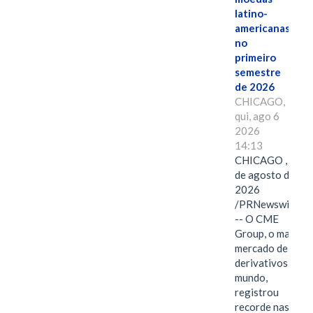
latino-
americanas
no
primeiro
semestre
de 2026
CHICAGO,
qui, ago 6
2026
14:13
CHICAGO , 6
de agosto de
2026
/PRNewswire/
-- O CME
Group, o maior
mercado de
derivativos do
mundo,
registrou
recorde nas