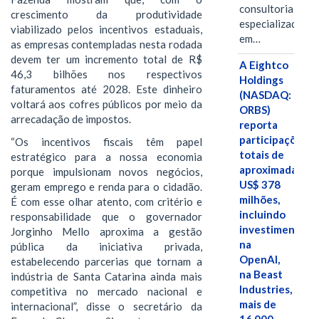
consultoria
crescimento da produtividade
especializada
viabilizado pelos incentivos estaduais,
em…
as empresas contempladas nesta rodada
devem ter um incremento total de R$
A Eightco
46,3 bilhões nos respectivos
Holdings
faturamentos até 2028. Este dinheiro
(NASDAQ:
voltará aos cofres públicos por meio da
ORBS)
arrecadação de impostos.
reporta
participações
“Os incentivos fiscais têm papel
totais de
estratégico para a nossa economia
aproximadamen
porque impulsionam novos negócios,
US$ 378
geram emprego e renda para o cidadão.
milhões,
É com esse olhar atento, com critério e
incluindo
responsabilidade que o governador
investimentos
Jorginho Mello aproxima a gestão
na
pública da iniciativa privada,
OpenAI,
estabelecendo parcerias que tornam a
na Beast
indústria de Santa Catarina ainda mais
Industries,
competitiva no mercado nacional e
mais de
internacional”, disse o secretário da