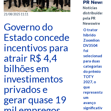
Notícias
distribuídas
21/08/2025 11:11
pela PR
Newswire
Governo do
O trator
Estado concede
híbrido
Zoomlion
incentivos para
DV3504
foi
atrair R$ 4,4
selecionado
para duas
bilhões em
categorias
do prêmio
investimentos
TOTY
2027, o
privados e
que
representa
gerar quase 19
um
avanço
mil empregos
significativo