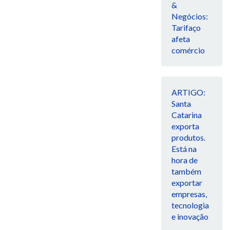
&
Negócios:
Tarifaço
afeta
comércio
ARTIGO:
Santa
Catarina
exporta
produtos.
Está na
hora de
também
exportar
empresas,
tecnologia
e inovação