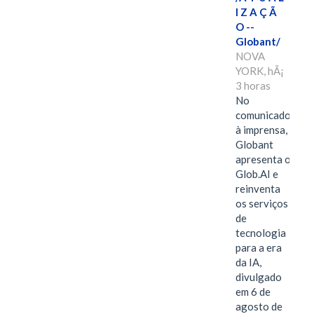
I Z A Ç Ã
O --
Globant/
NOVA
YORK, hÃ¡
3 horas
No
comunicado
à imprensa,
Globant
apresenta o
Glob.AI e
reinventa
os serviços
de
tecnologia
para a era
da IA,
divulgado
em 6 de
agosto de