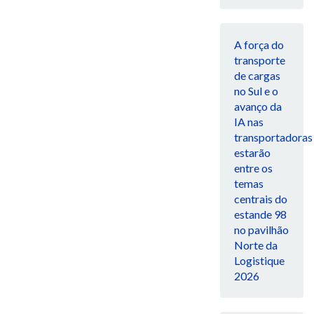
A força do
transporte
de cargas
no Sul e o
avanço da
IA nas
transportadoras
estarão
entre os
temas
centrais do
estande 98
no pavilhão
Norte da
Logistique
2026