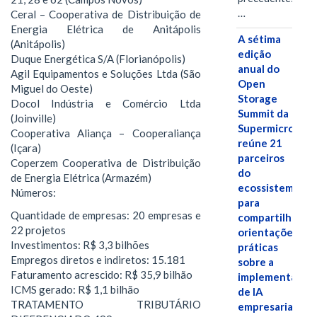
…
Ceral – Cooperativa de Distribuição de
Energia Elétrica de Anitápolis
A sétima
(Anitápolis)
edição
Duque Energética S/A (Florianópolis)
anual do
Agil Equipamentos e Soluções Ltda (São
Open
Miguel do Oeste)
Storage
Docol Indústria e Comércio Ltda
Summit da
(Joinville)
Supermicro
Cooperativa Aliança – Cooperaliança
reúne 21
(Içara)
parceiros
Coperzem Cooperativa de Distribuição
do
de Energia Elétrica (Armazém)
ecossistema
Números:
para
Quantidade de empresas: 20 empresas e
compartilhar
22 projetos
orientações
Investimentos: R$ 3,3 bilhões
práticas
Empregos diretos e indiretos: 15.181
sobre a
Faturamento acrescido: R$ 35,9 bilhão
implementação
ICMS gerado: R$ 1,1 bilhão
de IA
TRATAMENTO TRIBUTÁRIO
empresarial