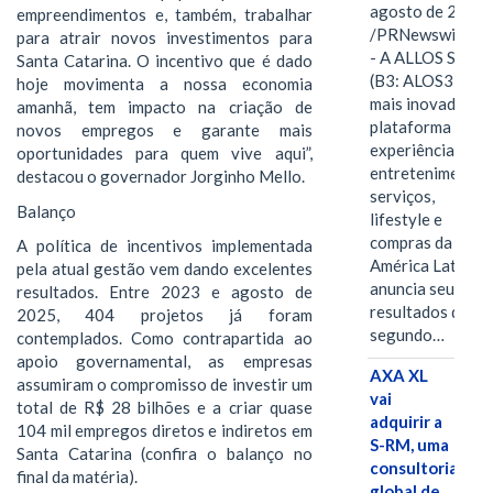
agosto de 2026
empreendimentos e, também, trabalhar
/PRNewswire/ -
para atrair novos investimentos para
- A ALLOS S.A.
Santa Catarina. O incentivo que é dado
(B3: ALOS3), a
hoje movimenta a nossa economia
mais inovadora
amanhã, tem impacto na criação de
plataforma de
novos empregos e garante mais
experiências,
oportunidades para quem vive aqui”,
entretenimento,
destacou o governador Jorginho Mello.
serviços,
Balanço
lifestyle e
compras da
A política de incentivos implementada
América Latina
pela atual gestão vem dando excelentes
anuncia seus
resultados. Entre 2023 e agosto de
resultados do
2025, 404 projetos já foram
segundo…
contemplados. Como contrapartida ao
apoio governamental, as empresas
AXA XL
assumiram o compromisso de investir um
vai
total de R$ 28 bilhões e a criar quase
adquirir a
104 mil empregos diretos e indiretos em
S-RM, uma
Santa Catarina (confira o balanço no
consultoria
final da matéria).
global de