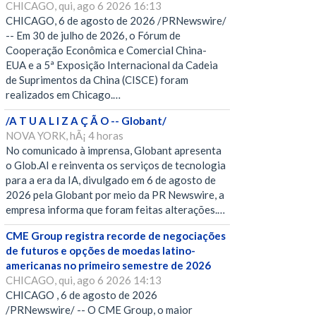
CHICAGO, qui, ago 6 2026 16:13
CHICAGO, 6 de agosto de 2026 /PRNewswire/
-- Em 30 de julho de 2026, o Fórum de
Cooperação Econômica e Comercial China-
EUA e a 5ª Exposição Internacional da Cadeia
de Suprimentos da China (CISCE) foram
realizados em Chicago.…
/A T U A L I Z A Ç Ã O -- Globant/
NOVA YORK, hÃ¡ 4 horas
No comunicado à imprensa, Globant apresenta
o Glob.AI e reinventa os serviços de tecnologia
para a era da IA, divulgado em 6 de agosto de
2026 pela Globant por meio da PR Newswire, a
empresa informa que foram feitas alterações.…
CME Group registra recorde de negociações
de futuros e opções de moedas latino-
americanas no primeiro semestre de 2026
CHICAGO, qui, ago 6 2026 14:13
CHICAGO , 6 de agosto de 2026
/PRNewswire/ -- O CME Group, o maior