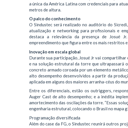
a única da América Latina com credenciais para atua
metros de altura.
O palco do conhecimento
O Sindustec será realizado no auditório do Sicred
atualização e networking para profissionais e em
destaca a relevância da presença de Josué J
empreendimento que figura entre os mais restritos e 
Inovação em escala global
Durante sua participação, Josué Jr vai compartilhar
e na solução estrutural da torre que ultrapassará
concreto armado coroada por um elemento metálico 
alto desempenho desenvolvidos a partir da produção
aplicada em alguns dos maiores arranha-céus do mund
Entre os diferenciais, estão os outriggers, respon
Auger Cast de alto desempenho; e a inédita impl
amortecimento das oscilações da torre. “Essas sol
engenharia estrutural, colocando o Brasil no mapa gl
Programação diversificada
Além do case da FG, o Sindustec reunirá outros proj