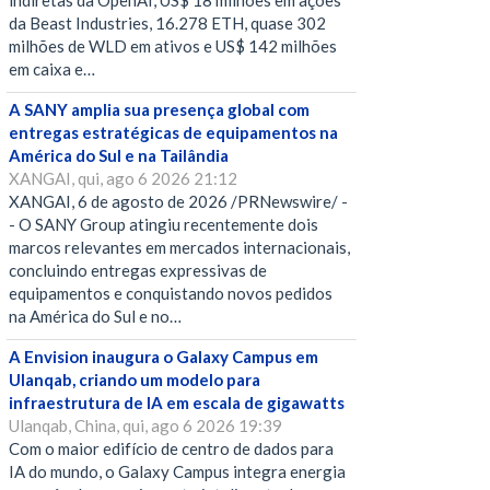
indiretas da OpenAI, US$ 18 milhões em ações
da Beast Industries, 16.278 ETH, quase 302
milhões de WLD em ativos e US$ 142 milhões
em caixa e…
A SANY amplia sua presença global com
entregas estratégicas de equipamentos na
América do Sul e na Tailândia
XANGAI, qui, ago 6 2026 21:12
XANGAI, 6 de agosto de 2026 /PRNewswire/ -
- O SANY Group atingiu recentemente dois
marcos relevantes em mercados internacionais,
concluindo entregas expressivas de
equipamentos e conquistando novos pedidos
na América do Sul e no…
A Envision inaugura o Galaxy Campus em
Ulanqab, criando um modelo para
infraestrutura de IA em escala de gigawatts
Ulanqab, China, qui, ago 6 2026 19:39
Com o maior edifício de centro de dados para
IA do mundo, o Galaxy Campus integra energia