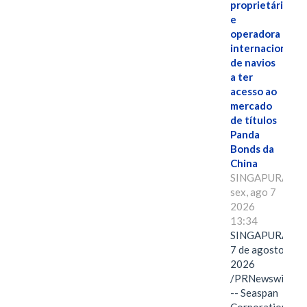
proprietária
e
operadora
internacional
de navios
a ter
acesso ao
mercado
de títulos
Panda
Bonds da
China
SINGAPURA,
sex, ago 7
2026
13:34
SINGAPURA,
7 de agosto de
2026
/PRNewswire/
-- Seaspan