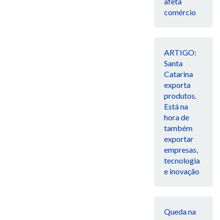
afeta
comércio
ARTIGO:
Santa
Catarina
exporta
produtos.
Está na
hora de
também
exportar
empresas,
tecnologia
e inovação
Queda na