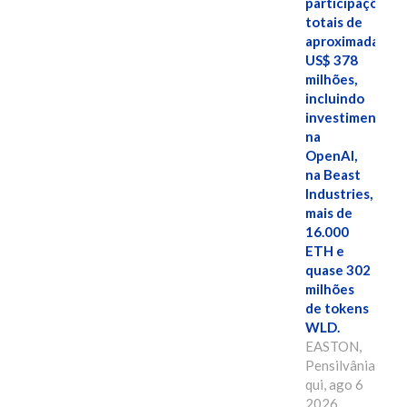
participações
totais de
aproximadamen
US$ 378
milhões,
incluindo
investimentos
na
OpenAI,
na Beast
Industries,
mais de
16.000
ETH e
quase 302
milhões
de tokens
WLD.
EASTON,
Pensilvânia,
qui, ago 6
2026