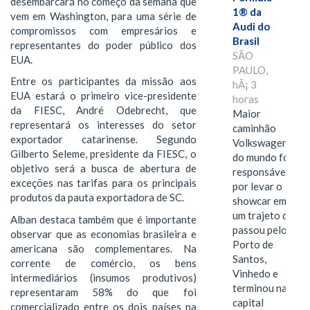
desembarcará no começo da semana que
1® da
vem em Washington, para uma série de
Audi do
compromissos com empresários e
Brasil
representantes do poder público dos
SÃO
EUA.
PAULO,
Entre os participantes da missão aos
hÃ¡ 3
EUA estará o primeiro vice-presidente
horas
da FIESC, André Odebrecht, que
Maior
representará os interesses do setor
caminhão
exportador catarinense. Segundo
Volkswagen
Gilberto Seleme, presidente da FIESC, o
do mundo foi
objetivo será a busca de abertura de
responsável
exceções nas tarifas para os principais
por levar o
produtos da pauta exportadora de SC.
showcar em
um trajeto que
Alban destaca também que é importante
passou pelo
observar que as economias brasileira e
Porto de
americana são complementares. Na
Santos,
corrente de comércio, os bens
Vinhedo e
intermediários (insumos produtivos)
terminou na
representaram 58% do que foi
capital
comercializado entre os dois países na