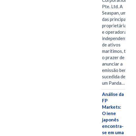
Corporation
Pte. Ltd. A
Seaspan, uma
das principais
proprietárias
e operadoras
independentes
de ativos
marítimos, tem
o prazer de
anunciar a
emissão bem-
sucedida de
um Panda…
Análise da
FP
Markets:
O iene
japonês
encontra-
se em uma