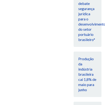
debate
segurança
jurídica
para o
desenvolviment
do setor
portuário
brasileiro*
Produção
da
indústria
brasileira
cai 1,8% de
maio para
junho