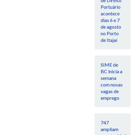
de Direito
Portuário
acontece
dias 6 e 7
de agosto
no Porto
de Itajaí
SIME de
BC inicia a
semana
com novas
vagas de
emprego
747
ampliam