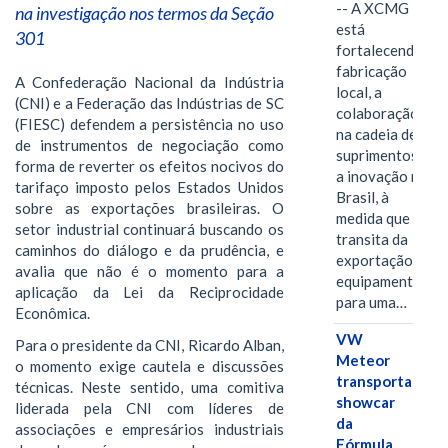
-- A XCMG
na investigação nos termos da Seção
está
301
fortalecendo a
fabricação
A Confederação Nacional da Indústria
local, a
(CNI) e a Federação das Indústrias de SC
colaboração
(FIESC) defendem a persistência no uso
na cadeia de
de instrumentos de negociação como
suprimentos e
forma de reverter os efeitos nocivos do
a inovação no
tarifaço imposto pelos Estados Unidos
Brasil, à
sobre as exportações brasileiras. O
medida que
setor industrial continuará buscando os
transita da
caminhos do diálogo e da prudência, e
exportação de
avalia que não é o momento para a
equipamentos
aplicação da Lei da Reciprocidade
para uma…
Econômica.
VW
Para o presidente da CNI, Ricardo Alban,
Meteor
o momento exige cautela e discussões
transporta
técnicas. Neste sentido, uma comitiva
showcar
liderada pela CNI com líderes de
da
associações e empresários industriais
Fórmula