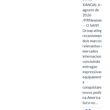
XANGAI, 6 de
agosto de
2026
/PRNewswire/
-- O SANY
Group atingiu
recentemente
dois marcos
relevantes em
mercados
internacionais,
concluindo
entregas
expressivas de
equipamentos
e
conquistando
novos pedidos
na América do
Sul e no…