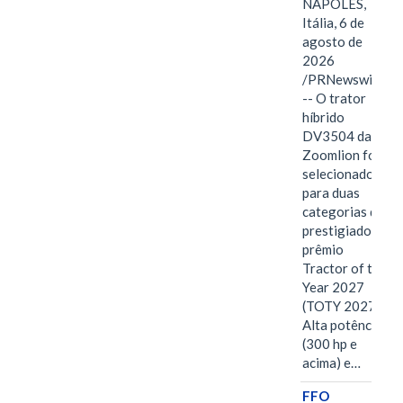
NÁPOLES,
Itália, 6 de
agosto de
2026
/PRNewswire/
-- O trator
híbrido
DV3504 da
Zoomlion foi
selecionado
para duas
categorias do
prestigiado
prêmio
Tractor of the
Year 2027
(TOTY 2027:
Alta potência
(300 hp e
acima) e…
FFO