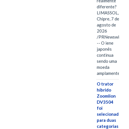
realmente
diferente?
LIMASSOL,
Chipre, 7 de
agosto de
2026
/PRNewswire/
-- O iene
japonês
continua
sendo uma
moeda
amplamente…
O trator
híbrido
Zoomlion
DV3504
foi
selecionado
para duas
categorias