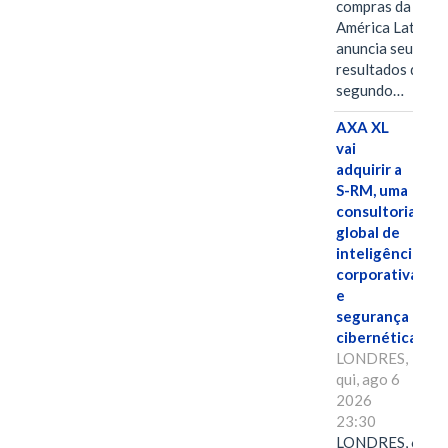
compras da
América Latina
anuncia seus
resultados do
segundo…
AXA XL
vai
adquirir a
S-RM, uma
consultoria
global de
inteligência
corporativa
e
segurança
cibernética
LONDRES,
qui, ago 6
2026
23:30
LONDRES, 6 de