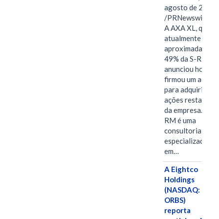
agosto de 2026
/PRNewswire/ -
A AXA XL, que
atualmente deté
aproximadament
49% da S-RM,
anunciou hoje qu
firmou um acord
para adquirir as
ações restantes
da empresa. A S-
RM é uma
consultoria
especializada
em…
A Eightco
Holdings
(NASDAQ:
ORBS)
reporta