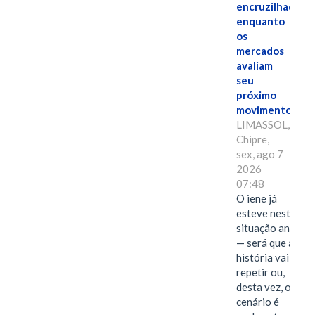
encruzilhada
enquanto
os
mercados
avaliam
seu
próximo
movimento.
LIMASSOL,
Chipre,
sex, ago 7
2026
07:48
O iene já
esteve nesta
situação antes
— será que a
história vai se
repetir ou,
desta vez, o
cenário é