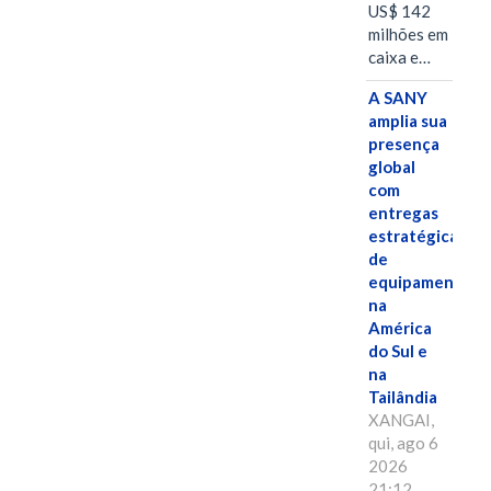
US$ 142
milhões em
caixa e…
A SANY
amplia sua
presença
global
com
entregas
estratégicas
de
equipamentos
na
América
do Sul e
na
Tailândia
XANGAI,
qui, ago 6
2026
21:12