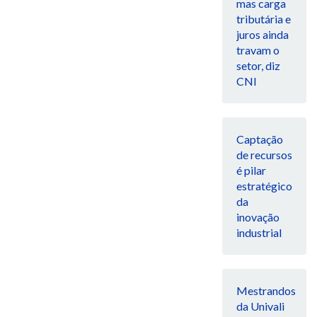
mas carga
tributária e
juros ainda
travam o
setor, diz
CNI
Captação
de recursos
é pilar
estratégico
da
inovação
industrial
Mestrandos
da Univali