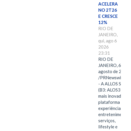
ACELERA
NO 2T26
E CRESCE
12%
RIO DE
JANEIRO,
qui, ago 6
2026
23:31
RIO DE
JANEIRO, 6 de
agosto de 2026
/PRNewswire/ -
- A ALLOS S.A.
(B3: ALOS3), a
mais inovadora
plataforma de
experiências,
entretenimento,
serviços,
lifestyle e