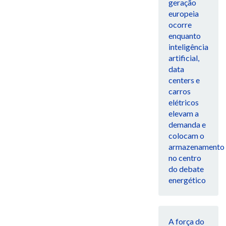
geração
europeia
ocorre
enquanto
inteligência
artificial,
data
centers e
carros
elétricos
elevam a
demanda e
colocam o
armazenamento
no centro
do debate
energético
A força do