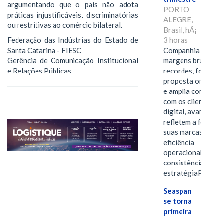
argumentando que o país não adota
PORTO
práticas injustificáveis, discriminatórias
ALEGRE,
ou restritivas ao comércio bilateral.
Brasil, hÃ¡
3 horas
Federação das Indústrias do Estado de
Companhia alcan
Santa Catarina - FIESC
margens brutas
Gerência de Comunicação Institucional
recordes, fortal
e Relações Públicas
proposta omnica
e amplia conexã
com os clientes 
digital, avanços 
refletem a força 
suas marcas, a
eficiência
operacional e a
consistência de 
estratégiaPOR
Seaspan
se torna
primeira