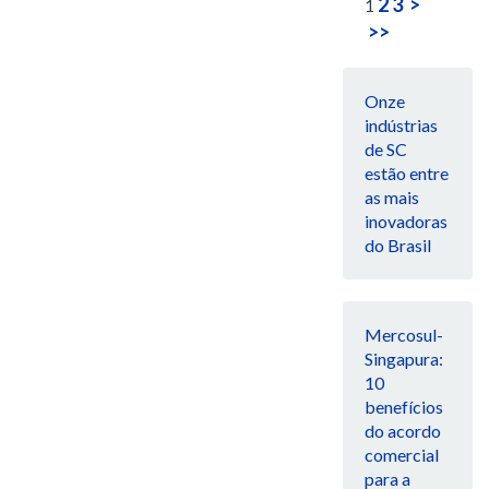
2
3
>
1
>>
Onze
indústrias
de SC
estão entre
as mais
inovadoras
do Brasil
Mercosul-
Singapura:
10
benefícios
do acordo
comercial
para a