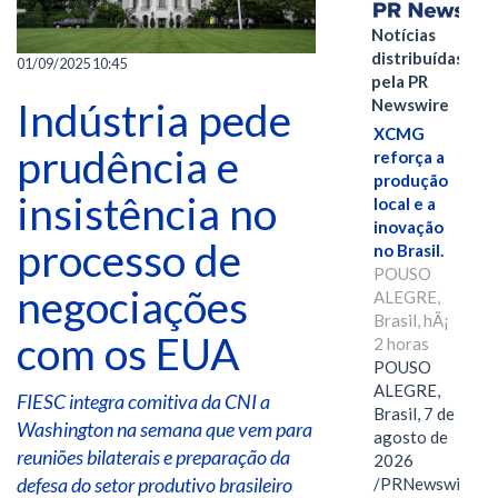
Notícias
distribuídas
01/09/2025 10:45
pela PR
Indústria pede
Newswire
XCMG
prudência e
reforça a
produção
insistência no
local e a
inovação
processo de
no Brasil.
POUSO
negociações
ALEGRE,
Brasil, hÃ¡
com os EUA
2 horas
POUSO
ALEGRE,
FIESC integra comitiva da CNI a
Brasil, 7 de
Washington na semana que vem para
agosto de
reuniões bilaterais e preparação da
2026
defesa do setor produtivo brasileiro
/PRNewswire/