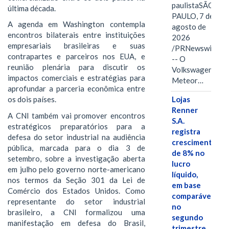
paulistaSÃO
última década.
PAULO, 7 de
A agenda em Washington contempla
agosto de
encontros bilaterais entre instituições
2026
empresariais brasileiras e suas
/PRNewswire/
contrapartes e parceiros nos EUA, e
-- O
reunião plenária para discutir os
Volkswagen
impactos comerciais e estratégias para
Meteor…
aprofundar a parceria econômica entre
Lojas
os dois países.
Renner
A CNI também vai promover encontros
S.A.
estratégicos preparatórios para a
registra
defesa do setor industrial na audiência
crescimento
pública, marcada para o dia 3 de
de 8% no
setembro, sobre a investigação aberta
lucro
em julho pelo governo norte-americano
líquido,
nos termos da Seção 301 da Lei de
em base
Comércio dos Estados Unidos. Como
comparável,
representante do setor industrial
no
brasileiro, a CNI formalizou uma
segundo
manifestação em defesa do Brasil,
trimestre