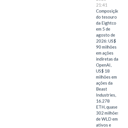
21:41
Composição
do tesouro
da Eightco
em 5 de
agosto de
2026: US$
90 milhões
em ações
indiretas da
OpenAI,
US$ 18
milhões em
ações da
Beast
Industries,
16.278
ETH, quase
302 milhões
de WLD em
ativos e