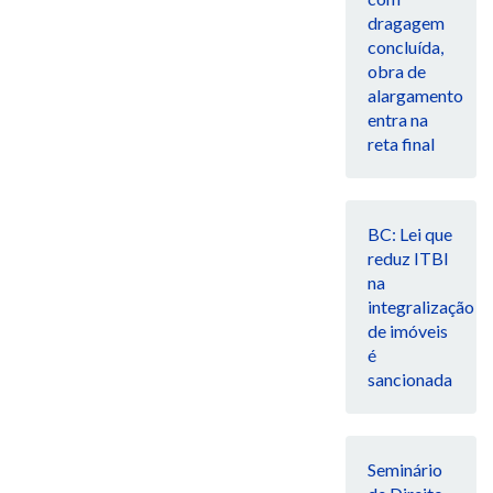
dragagem
concluída,
obra de
alargamento
entra na
reta final
BC: Lei que
reduz ITBI
na
integralização
de imóveis
é
sancionada
Seminário