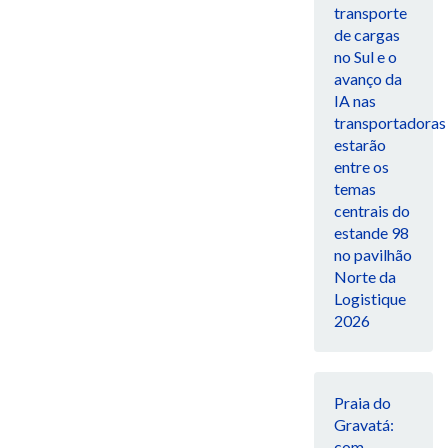
transporte
de cargas
no Sul e o
avanço da
IA nas
transportadoras
estarão
entre os
temas
centrais do
estande 98
no pavilhão
Norte da
Logistique
2026
Praia do
Gravatá:
com