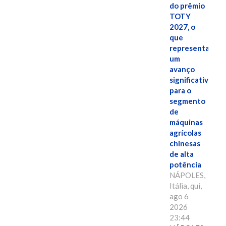
do prêmio
TOTY
2027, o
que
representa
um
avanço
significativo
para o
segmento
de
máquinas
agrícolas
chinesas
de alta
potência
NÁPOLES,
Itália, qui,
ago 6
2026
23:44