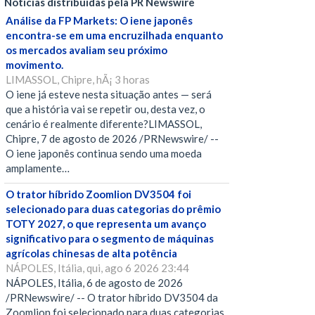
Notícias distribuídas pela PR Newswire
Análise da FP Markets: O iene japonês
encontra-se em uma encruzilhada enquanto
os mercados avaliam seu próximo
movimento.
LIMASSOL, Chipre, hÃ¡ 3 horas
O iene já esteve nesta situação antes — será
que a história vai se repetir ou, desta vez, o
cenário é realmente diferente?LIMASSOL,
Chipre, 7 de agosto de 2026 /PRNewswire/ --
O iene japonês continua sendo uma moeda
amplamente…
O trator híbrido Zoomlion DV3504 foi
selecionado para duas categorias do prêmio
TOTY 2027, o que representa um avanço
significativo para o segmento de máquinas
agrícolas chinesas de alta potência
NÁPOLES, Itália, qui, ago 6 2026 23:44
NÁPOLES, Itália, 6 de agosto de 2026
/PRNewswire/ -- O trator híbrido DV3504 da
Zoomlion foi selecionado para duas categorias