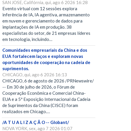
SAN JOSE, Califórnia, qui, ago 6 2026 16:28
Evento virtual com 12 sessões explora
inferência de IA, IA agentiva, armazenamento
em nuvem e gerenciamento de dados para
implantações de IA em produção. 38
especialistas do setor, de 21 empresas líderes
em tecnologia, incluindo…
Comunidades empresariais da China e dos
EUA fortalecem laços e exploram novas
oportunidades de cooperação na cadeia de
suprimentos.
CHICAGO, qui, ago 6 2026 16:13
CHICAGO, 6 de agosto de 2026 /PRNewswire/
-- Em 30 de julho de 2026, o Fórum de
Cooperação Econômica e Comercial China-
EUA e a 5ª Exposição Internacional da Cadeia
de Suprimentos da China (CISCE) foram
realizados em Chicago.…
/A T U A L I Z A Ç Ã O -- Globant/
NOVA YORK, sex, ago 7 2026 01:07