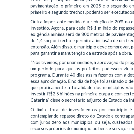
pavimentação, o primeiro em 2025 e o segundo em
primeiro e segundo trechos, poderão ser executados
Outra importante medida é a redução de 20% na e
investido. Agora, para cada R$ 1 milhão do repasse
exigência mínima será de 800 metros de pavimentaçã
de 1,4 km por trecho e permite a inclusão de um tre
extensão. Além disso, o município deve comprovar, p
para garantir a manutenção da estrada após a obra.
“Nós tivemos, por unanimidade, a aprovação do pro
um período para que os prefeitos pudessem vir à
programa. Durante 40 dias assim fizemos com a de
essa aproximação. E no dia de hoje foi assinado o d
que praticamente a totalidade dos municípios vã
investir R$2,5 bilhões na primeira etapa e com cert
Catarina”, disse o secretário adjunto de Estado da I
O limite total de investimentos por município é
contemplando repasse direto do Estado e contrapar
com juros zero aos municípios, ou seja, custeado
recursos próprios do município ou bens e serviços m