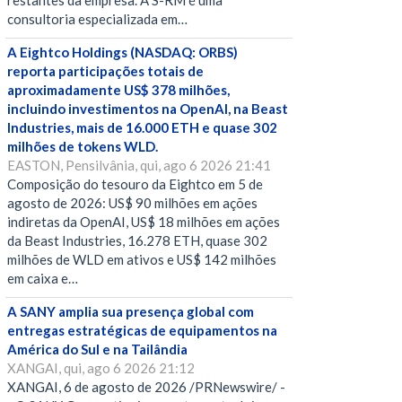
restantes da empresa. A S-RM é uma
consultoria especializada em…
A Eightco Holdings (NASDAQ: ORBS)
reporta participações totais de
aproximadamente US$ 378 milhões,
incluindo investimentos na OpenAI, na Beast
Industries, mais de 16.000 ETH e quase 302
milhões de tokens WLD.
EASTON, Pensilvânia, qui, ago 6 2026 21:41
Composição do tesouro da Eightco em 5 de
agosto de 2026: US$ 90 milhões em ações
indiretas da OpenAI, US$ 18 milhões em ações
da Beast Industries, 16.278 ETH, quase 302
milhões de WLD em ativos e US$ 142 milhões
em caixa e…
A SANY amplia sua presença global com
entregas estratégicas de equipamentos na
América do Sul e na Tailândia
XANGAI, qui, ago 6 2026 21:12
XANGAI, 6 de agosto de 2026 /PRNewswire/ -