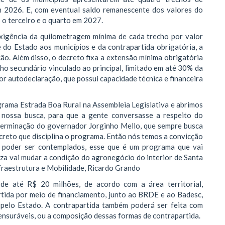
 2026. E, com eventual saldo remanescente dos valores do
 o terceiro e o quarto em 2027.
xigência da quilometragem mínima de cada trecho por valor
 do Estado aos municípios e da contrapartida obrigatória, a
o. Além disso, o decreto fixa a extensão mínima obrigatória
cho secundário vinculado ao principal, limitado em até 30% da
or autodeclaração, que possui capacidade técnica e financeira
grama Estrada Boa Rural na Assembleia Legislativa e abrimos
 nossa busca, para que a gente conversasse a respeito do
terminação do governador Jorginho Mello, que sempre busca
ecreto que disciplina o programa. Então nós temos a convicção
o poder ser contemplados, esse que é um programa que vai
eza vai mudar a condição do agronegócio do interior de Santa
nfraestrutura e Mobilidade, Ricardo Grando
 de até R$ 20 milhões, de acordo com a área territorial,
tida por meio de financiamento, junto ao BRDE e ao Badesc,
s pelo Estado. A contrapartida também poderá ser feita com
ensuráveis, ou a composição dessas formas de contrapartida.