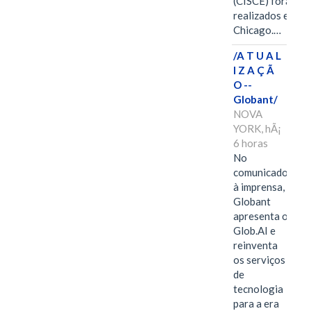
(CISCE) foram
realizados em
Chicago.…
/A T U A L
I Z A Ç Ã
O --
Globant/
NOVA
YORK, hÃ¡
6 horas
No
comunicado
à imprensa,
Globant
apresenta o
Glob.AI e
reinventa
os serviços
de
tecnologia
para a era