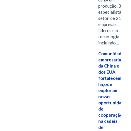
produção. 38
especialistas do
setor, de 21
empresas
líderes em
tecnologia,
incluindo…
Comunidades
empresariais
da China e
dos EUA
fortalecem
laços e
exploram
novas
oportunidades
de
cooperação
na cadeia
de