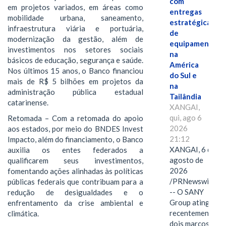
com
em projetos variados, em áreas como
entregas
mobilidade urbana, saneamento,
estratégicas
infraestrutura viária e portuária,
de
modernização da gestão, além de
equipamentos
investimentos nos setores sociais
na
básicos de educação, segurança e saúde.
América
Nos últimos 15 anos, o Banco financiou
do Sul e
mais de R$ 5 bilhões em projetos da
na
administração pública estadual
Tailândia
catarinense.
XANGAI,
qui, ago 6
Retomada – Com a retomada do apoio
2026
aos estados, por meio do BNDES Invest
21:12
Impacto, além do financiamento, o Banco
XANGAI, 6 de
auxilia os entes federados a
agosto de
qualificarem seus investimentos,
2026
fomentando ações alinhadas às políticas
/PRNewswire/
públicas federais que contribuam para a
-- O SANY
redução de desigualdades e o
Group atingiu
enfrentamento da crise ambiental e
recentemente
climática.
dois marcos