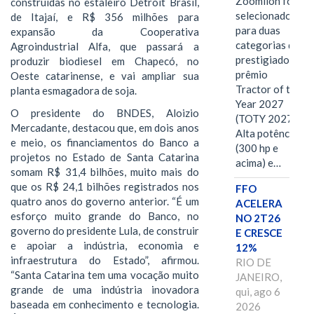
Zoomlion foi
construídas no estaleiro Detroit Brasil,
selecionado
de Itajaí, e R$ 356 milhões para
para duas
expansão da Cooperativa
categorias do
Agroindustrial Alfa, que passará a
prestigiado
produzir biodiesel em Chapecó, no
prêmio
Oeste catarinense, e vai ampliar sua
Tractor of the
planta esmagadora de soja.
Year 2027
O presidente do BNDES, Aloizio
(TOTY 2027:
Mercadante, destacou que, em dois anos
Alta potência
e meio, os financiamentos do Banco a
(300 hp e
projetos no Estado de Santa Catarina
acima) e…
somam R$ 31,4 bilhões, muito mais do
que os R$ 24,1 bilhões registrados nos
FFO
quatro anos do governo anterior. “É um
ACELERA
esforço muito grande do Banco, no
NO 2T26
governo do presidente Lula, de construir
E CRESCE
e apoiar a indústria, economia e
12%
infraestrutura do Estado”, afirmou.
RIO DE
“Santa Catarina tem uma vocação muito
JANEIRO,
grande de uma indústria inovadora
qui, ago 6
baseada em conhecimento e tecnologia.
2026