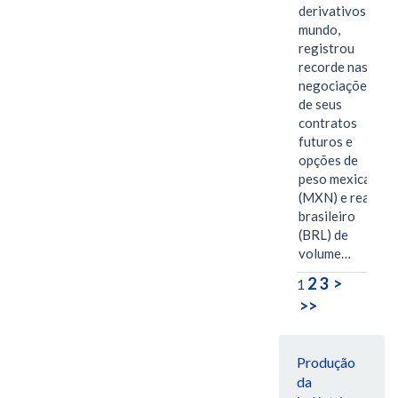
derivativos do
mundo,
registrou
recorde nas
negociações
de seus
contratos
futuros e
opções de
peso mexicano
(MXN) e real
brasileiro
(BRL) de
volume…
2
3
>
1
>>
Produção
da