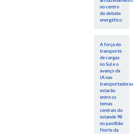
no centro
do debate
energético
A força do
transporte
de cargas
no Sul e o
avanço da
IA nas
transportadoras
estarão
entre os
temas
centrais do
estande 98
no pavilhão
Norte da