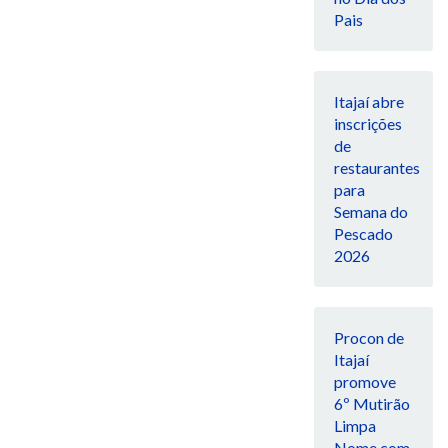
Pais
Itajaí abre
inscrições
de
restaurantes
para
Semana do
Pescado
2026
Procon de
Itajaí
promove
6º Mutirão
Limpa
Nome com