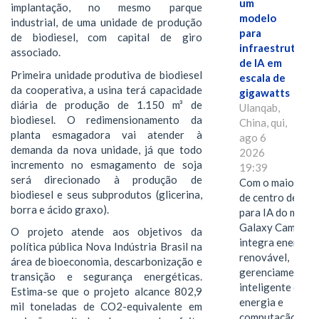
um
implantação, no mesmo parque
modelo
industrial, de uma unidade de produção
para
de biodiesel, com capital de giro
infraestrutura
associado.
de IA em
Primeira unidade produtiva de biodiesel
escala de
da cooperativa, a usina terá capacidade
gigawatts
diária de produção de 1.150 m³ de
Ulanqab,
biodiesel. O redimensionamento da
China, qui,
planta esmagadora vai atender à
ago 6
demanda da nova unidade, já que todo
2026
incremento no esmagamento de soja
19:39
será direcionado à produção de
Com o maior edif
biodiesel e seus subprodutos (glicerina,
de centro de dad
borra e ácido graxo).
para IA do mundo
Galaxy Campus
O projeto atende aos objetivos da
integra energia
política pública Nova Indústria Brasil na
renovável,
área de bioeconomia, descarbonização e
gerenciamento
transição e segurança energéticas.
inteligente de
Estima-se que o projeto alcance 802,9
energia e
mil toneladas de CO2-equivalente em
computação de a