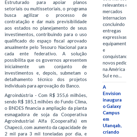
Estruturado para apoiar planos
relevantes em
setoriais ou multissetoriais, o programa
mercados
busca agilizar o processo de
internacionais,
contratação e dar mais previsibilidade
concluindo
aos estados no planejamento de seus
entregas
investimentos, contribuindo para o uso
expressivas de
qualificado do espaço fiscal aprovado
equipamentos
anualmente pelo Tesouro Nacional para
e
cada ente federativo. A solução
conquistando
possibilita que os governos apresentem
novos pedidos
inicialmente um conjunto de
na América do
investimentos e, depois, submetam o
Sul e no…
detalhamento técnico dos projetos
individuais para aprovação do Banco.
A
Envision
Agroindústria - Com R$ 355,6 milhões,
inaugura
sendo R$ 185,1 milhões do Fundo Clima,
o Galaxy
o BNDES financia a ampliação da planta
Campus
esmagadora de soja da Cooperativa
em
Agroindustrial Alfa (Cooperalfa) em
Ulanqab,
Chapecó, com aumento da capacidade de
criando
2 mil para 3 mil toneladas por dia, e