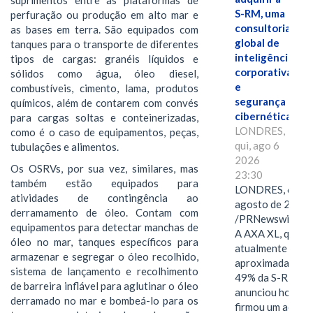
S-RM, uma
perfuração ou produção em alto mar e
consultoria
as bases em terra. São equipados com
global de
tanques para o transporte de diferentes
inteligência
tipos de cargas: granéis líquidos e
corporativa
sólidos como água, óleo diesel,
e
combustíveis, cimento, lama, produtos
segurança
químicos, além de contarem com convés
cibernética
para cargas soltas e conteinerizadas,
LONDRES,
como é o caso de equipamentos, peças,
qui, ago 6
tubulações e alimentos.
2026
Os OSRVs, por sua vez, similares, mas
23:30
também estão equipados para
LONDRES, 6 de
atividades de contingência ao
agosto de 2026
derramamento de óleo. Contam com
/PRNewswire/ -
equipamentos para detectar manchas de
A AXA XL, que
óleo no mar, tanques específicos para
atualmente deté
armazenar e segregar o óleo recolhido,
aproximadament
sistema de lançamento e recolhimento
49% da S-RM,
de barreira inflável para aglutinar o óleo
anunciou hoje qu
derramado no mar e bombeá-lo para os
firmou um acord