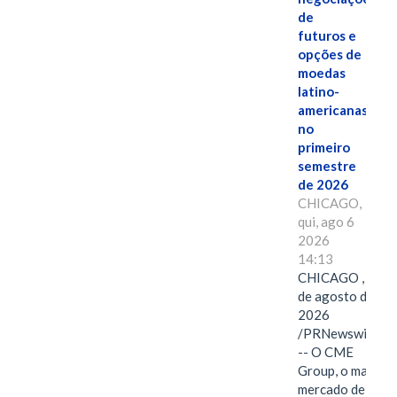
de
futuros e
opções de
moedas
latino-
americanas
no
primeiro
semestre
de 2026
CHICAGO,
qui, ago 6
2026
14:13
CHICAGO , 6
de agosto de
2026
/PRNewswire/
-- O CME
Group, o maior
mercado de