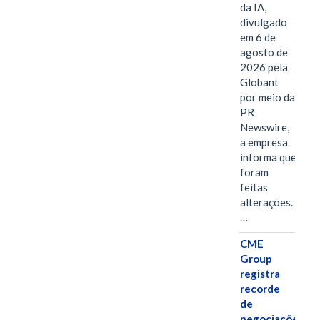
da IA,
divulgado
em 6 de
agosto de
2026 pela
Globant
por meio da
PR
Newswire,
a empresa
informa que
foram
feitas
alterações.
…
CME
Group
registra
recorde
de
negociações