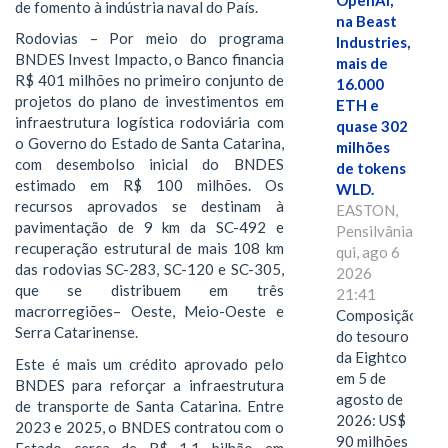
OpenAI,
de fomento à indústria naval do País.
na Beast
Rodovias – Por meio do programa
Industries,
BNDES Invest Impacto, o Banco financia
mais de
R$ 401 milhões no primeiro conjunto de
16.000
projetos do plano de investimentos em
ETH e
infraestrutura logística rodoviária com
quase 302
o Governo do Estado de Santa Catarina,
milhões
com desembolso inicial do BNDES
de tokens
estimado em R$ 100 milhões. Os
WLD.
recursos aprovados se destinam à
EASTON,
pavimentação de 9 km da SC-492 e
Pensilvânia,
recuperação estrutural de mais 108 km
qui, ago 6
das rodovias SC-283, SC-120 e SC-305,
2026
que se distribuem em três
21:41
macrorregiões– Oeste, Meio-Oeste e
Composição
Serra Catarinense.
do tesouro
da Eightco
Este é mais um crédito aprovado pelo
em 5 de
BNDES para reforçar a infraestrutura
agosto de
de transporte de Santa Catarina. Entre
2026: US$
2023 e 2025, o BNDES contratou com o
90 milhões
Estado cerca de R$ 1,1 bilhão em