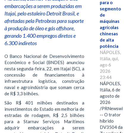
para o
embarcações a serem produzidas em
segmento
Itajaí, pelo estaleiro Detroit Brasil, e
de
afretadas pela Petrobras para suporte
máquinas
agrícolas
à produção de óleo e gás offshore,
chinesas
gerando 1.400 empregos diretos e
de alta
6.300 indiretos
potência
NÁPOLES,
O Banco Nacional de Desenvolvimento
Itália, qui,
Econômico e Social (BNDES) anunciou
ago 6
nesta segunda-feira, 22, em Itajaí (SC), a
2026
concessão de financiamentos à
23:44
infraestrutura logística, construção
NÁPOLES,
naval e agroindústria que somam cerca
Itália, 6 de
de R$ 3,3 bilhões.
agosto de
2026
São R$ 401 milhões destinados a
/PRNewswire/
investimentos do Estado em melhoria de
-- O trator
estradas de rodagem, R$ 2,5 bilhões
híbrido
para a Starnav Serviços Marítimos
DV3504 da
adquirir embarcações a serem