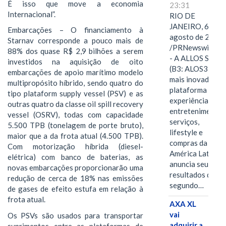
É isso que move a economia
23:31
Internacional”.
RIO DE
JANEIRO, 6 de
Embarcações – O financiamento à
agosto de 2026
Starnav corresponde a pouco mais de
/PRNewswire/ -
88% dos quase R$ 2,9 bilhões a serem
- A ALLOS S.A.
investidos na aquisição de oito
(B3: ALOS3), a
embarcações de apoio marítimo modelo
mais inovadora
multipropósito híbrido, sendo quatro do
plataforma de
tipo plataform supply vessel (PSV) e as
experiências,
outras quatro da classe oil spill recovery
entretenimento,
vessel (OSRV), todas com capacidade
serviços,
5.500 TPB (tonelagem de porte bruto),
lifestyle e
maior que a da frota atual (4.500 TPB).
compras da
Com motorização híbrida (diesel-
América Latina
elétrica) com banco de baterias, as
anuncia seus
novas embarcações proporcionarão uma
resultados do
redução de cerca de 18% nas emissões
segundo…
de gases de efeito estufa em relação à
frota atual.
AXA XL
vai
Os PSVs são usados para transportar
adquirir a
suprimentos entre as plataformas de