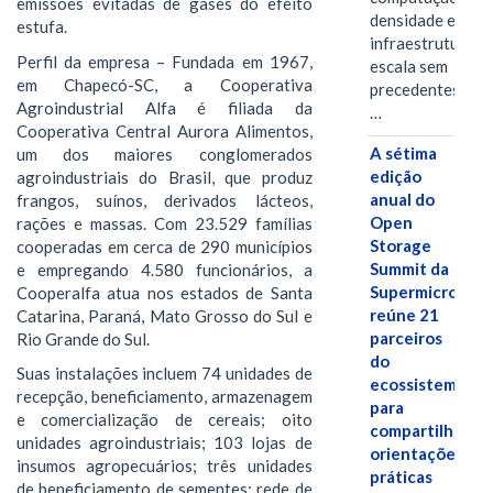
emissões evitadas de gases do efeito
densidade em um
estufa.
infraestrutura d
Perfil da empresa – Fundada em 1967,
escala sem
em Chapecó-SC, a Cooperativa
precedentes.Ula
Agroindustrial Alfa é filiada da
…
Cooperativa Central Aurora Alimentos,
A sétima
um dos maiores conglomerados
edição
agroindustriais do Brasil, que produz
anual do
frangos, suínos, derivados lácteos,
Open
rações e massas. Com 23.529 famílias
Storage
cooperadas em cerca de 290 municípios
Summit da
e empregando 4.580 funcionários, a
Supermicro
Cooperalfa atua nos estados de Santa
reúne 21
Catarina, Paraná, Mato Grosso do Sul e
parceiros
Rio Grande do Sul.
do
Suas instalações incluem 74 unidades de
ecossistema
recepção, beneficiamento, armazenagem
para
e comercialização de cereais; oito
compartilhar
unidades agroindustriais; 103 lojas de
orientações
insumos agropecuários; três unidades
práticas
de beneficiamento de sementes; rede de