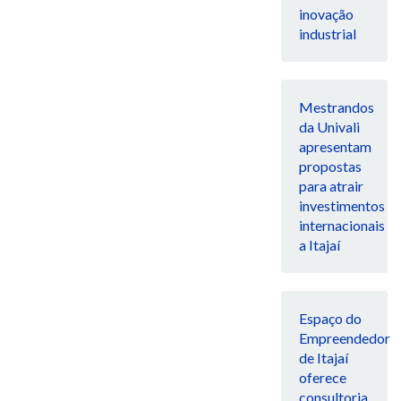
inovação
industrial
Mestrandos
da Univali
apresentam
propostas
para atrair
investimentos
internacionais
a Itajaí
Espaço do
Empreendedor
de Itajaí
oferece
consultoria