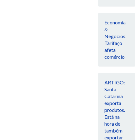
Economia
&
Negócios:
Tarifaço
afeta
comércio
ARTIGO:
Santa
Catarina
exporta
produtos.
Está na
hora de
também
exportar