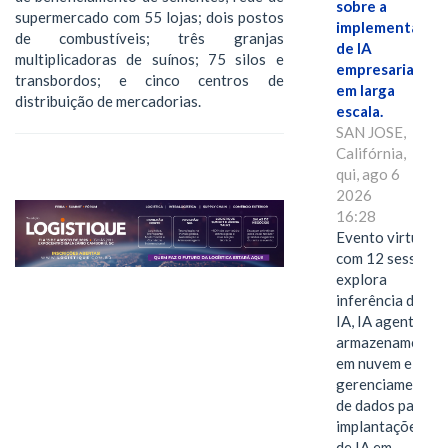
sobre a
supermercado com 55 lojas; dois postos
implementação
de combustíveis; três granjas
de IA
multiplicadoras de suínos; 75 silos e
empresarial
transbordos; e cinco centros de
em larga
distribuição de mercadorias.
escala.
SAN JOSE,
Califórnia,
qui, ago 6
2026
16:28
Evento virtual
com 12 sessões
explora
inferência de
IA, IA agentiva,
armazenamento
em nuvem e
gerenciamento
de dados para
implantações
de IA em