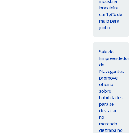
indústria
brasileira
cai 1,8% de
maio para
junho
Sala do
Empreendedor
de
Navegantes
promove
oficina
sobre
habilidades
para se
destacar
no
mercado
de trabalho