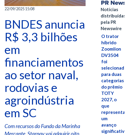
22/09/2025 15:08
Notícias
distribuídas
BNDES anuncia
pela PR
Newswire
R$ 3,3 bilhões
O trator
híbrido
em
Zoomlion
DV3504
financiamentos
foi
selecionado
ao setor naval,
para duas
categorias
rodovias e
do prêmio
TOTY
agroindústria
2027, o
que
em SC
representa
um
avanço
Com recursos do Fundo da Marinha
significativo
Mercante, Starnav vai adquirir oito