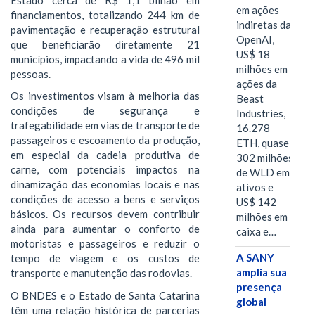
em ações
financiamentos, totalizando 244 km de
indiretas da
pavimentação e recuperação estrutural
OpenAI,
que beneficiarão diretamente 21
US$ 18
municípios, impactando a vida de 496 mil
milhões em
pessoas.
ações da
Os investimentos visam à melhoria das
Beast
condições de segurança e
Industries,
trafegabilidade em vias de transporte de
16.278
passageiros e escoamento da produção,
ETH, quase
em especial da cadeia produtiva de
302 milhões
carne, com potenciais impactos na
de WLD em
dinamização das economias locais e nas
ativos e
condições de acesso a bens e serviços
US$ 142
básicos. Os recursos devem contribuir
milhões em
ainda para aumentar o conforto de
caixa e…
motoristas e passageiros e reduzir o
A SANY
tempo de viagem e os custos de
amplia sua
transporte e manutenção das rodovias.
presença
O BNDES e o Estado de Santa Catarina
global
têm uma relação histórica de parcerias