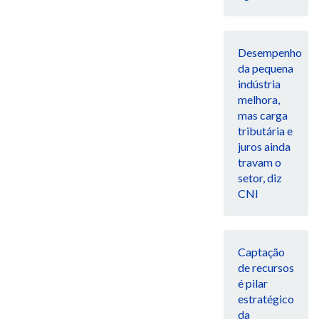
Desempenho
da pequena
indústria
melhora,
mas carga
tributária e
juros ainda
travam o
setor, diz
CNI
Captação
de recursos
é pilar
estratégico
da