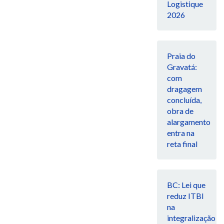
Logistique
2026
Praia do
Gravatá:
com
dragagem
concluída,
obra de
alargamento
entra na
reta final
BC: Lei que
reduz ITBI
na
integralização