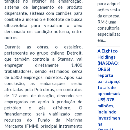
tanques no interior da embarcação,
para adquirir as
sistema de lançamento de produto
ações restantes
dispersante, sistema com canhões para
da empresa. A S-
combate a incêndio e holofote de busca
RM é uma
ultravioleta para visualizar o óleo
consultoria
derramado em condição noturna, entre
especializada
outros.
em…
Durante as obras, o estaleiro,
A Eightco
pertencente ao grupo chileno Detroit,
Holdings
que também controla a Starnav, vai
(NASDAQ:
empregar diretamente 1.400
ORBS)
trabalhadores, sendo estimados cerca
reporta
de 6.300 empregos indiretos. Após sua
participações
conclusão, as embarcações serão
totais de
afretadas pela Petrobras, em contratos
aproximadamen
de 12 anos de duração, devendo ser
US$ 378
empregadas no apoio à produção de
milhões,
petróleo e gás offshore. O
incluindo
financiamento será viabilizado com
investimentos
recursos do Fundo da Marinha
na
Mercante (FMM), principal instrumento