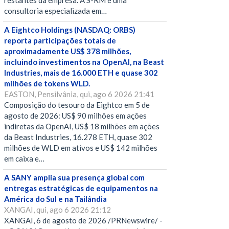
restantes da empresa. A S-RM é uma
consultoria especializada em…
A Eightco Holdings (NASDAQ: ORBS)
reporta participações totais de
aproximadamente US$ 378 milhões,
incluindo investimentos na OpenAI, na Beast
Industries, mais de 16.000 ETH e quase 302
milhões de tokens WLD.
EASTON, Pensilvânia, qui, ago 6 2026 21:41
Composição do tesouro da Eightco em 5 de
agosto de 2026: US$ 90 milhões em ações
indiretas da OpenAI, US$ 18 milhões em ações
da Beast Industries, 16.278 ETH, quase 302
milhões de WLD em ativos e US$ 142 milhões
em caixa e…
A SANY amplia sua presença global com
entregas estratégicas de equipamentos na
América do Sul e na Tailândia
XANGAI, qui, ago 6 2026 21:12
XANGAI, 6 de agosto de 2026 /PRNewswire/ -