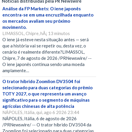
Notícias distribuídas pela PR Newswire
Análise da FP Markets: O iene japonês
encontra-se em uma encruzilhada enquanto
os mercados avaliam seu próximo
movimento.
LIMASSOL, Chipre, hÃ¡ 13 minutos
O iene já esteve nesta situação antes — será
que a história vai se repetir ou, desta vez, o
cenário é realmente diferente?LIMASSOL,
Chipre, 7 de agosto de 2026 /PRNewswire/ --
O iene japonês continua sendo uma moeda
amplamente…
O trator híbrido Zoomlion DV3504 foi
selecionado para duas categorias do prêmio
TOTY 2027, o que representa um avanço
significativo para o segmento de máquinas
agrícolas chinesas de alta potência
NÁPOLES, Itália, qui, ago 6 2026 23:44
NÁPOLES, Itália, 6 de agosto de 2026
/PRNewswire/ -- O trator híbrido DV3504 da
Zoomlion foi selecionado para duas categorias