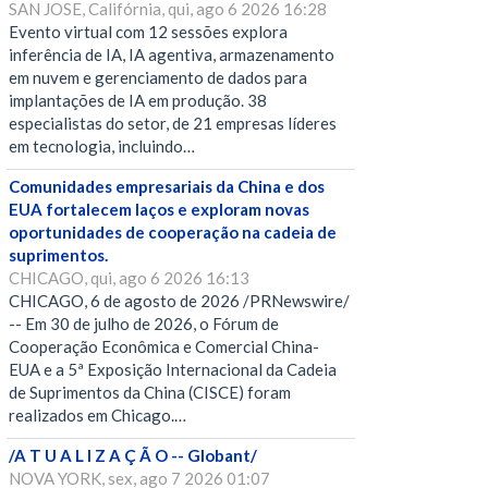
SAN JOSE, Califórnia, qui, ago 6 2026 16:28
Evento virtual com 12 sessões explora
inferência de IA, IA agentiva, armazenamento
em nuvem e gerenciamento de dados para
implantações de IA em produção. 38
especialistas do setor, de 21 empresas líderes
em tecnologia, incluindo…
Comunidades empresariais da China e dos
EUA fortalecem laços e exploram novas
oportunidades de cooperação na cadeia de
suprimentos.
CHICAGO, qui, ago 6 2026 16:13
CHICAGO, 6 de agosto de 2026 /PRNewswire/
-- Em 30 de julho de 2026, o Fórum de
Cooperação Econômica e Comercial China-
EUA e a 5ª Exposição Internacional da Cadeia
de Suprimentos da China (CISCE) foram
realizados em Chicago.…
/A T U A L I Z A Ç Ã O -- Globant/
NOVA YORK, sex, ago 7 2026 01:07