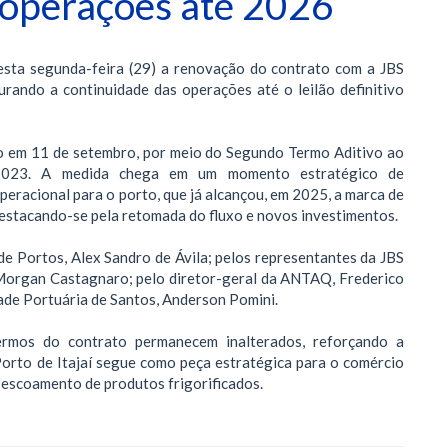
 operações até 2026
nesta segunda-feira (29) a renovação do contrato com a JBS
urando a continuidade das operações até o leilão definitivo
ião em 11 de setembro, por meio do Segundo Termo Aditivo ao
/2023. A medida chega em um momento estratégico de
peracional para o porto, que já alcançou, em 2025, a marca de
destacando-se pela retomada do fluxo e novos investimentos.
de Portos, Alex Sandro de Ávila; pelos representantes da JBS
s Morgan Castagnaro; pelo diretor-geral da ANTAQ, Frederico
ade Portuária de Santos, Anderson Pomini.
ermos do contrato permanecem inalterados, reforçando a
Porto de Itajaí segue como peça estratégica para o comércio
o escoamento de produtos frigorificados.