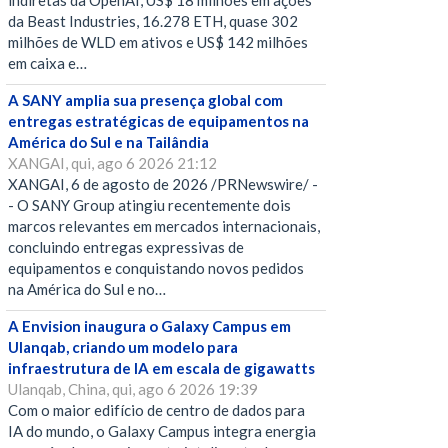
indiretas da OpenAI, US$ 18 milhões em ações
da Beast Industries, 16.278 ETH, quase 302
milhões de WLD em ativos e US$ 142 milhões
em caixa e…
A SANY amplia sua presença global com
entregas estratégicas de equipamentos na
América do Sul e na Tailândia
XANGAI, qui, ago 6 2026 21:12
XANGAI, 6 de agosto de 2026 /PRNewswire/ -
- O SANY Group atingiu recentemente dois
marcos relevantes em mercados internacionais,
concluindo entregas expressivas de
equipamentos e conquistando novos pedidos
na América do Sul e no…
A Envision inaugura o Galaxy Campus em
Ulanqab, criando um modelo para
infraestrutura de IA em escala de gigawatts
Ulanqab, China, qui, ago 6 2026 19:39
Com o maior edifício de centro de dados para
IA do mundo, o Galaxy Campus integra energia