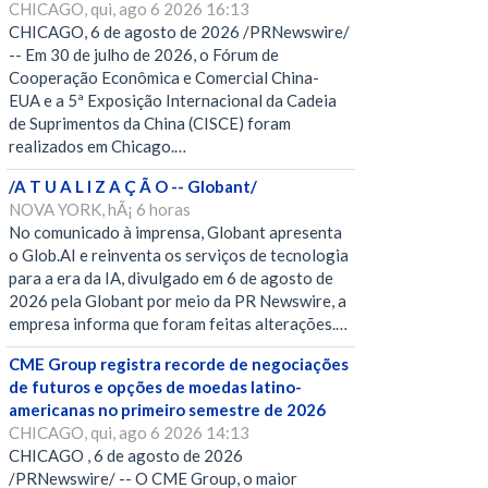
CHICAGO, qui, ago 6 2026 16:13
CHICAGO, 6 de agosto de 2026 /PRNewswire/
-- Em 30 de julho de 2026, o Fórum de
Cooperação Econômica e Comercial China-
EUA e a 5ª Exposição Internacional da Cadeia
de Suprimentos da China (CISCE) foram
realizados em Chicago.…
/A T U A L I Z A Ç Ã O -- Globant/
NOVA YORK, hÃ¡ 6 horas
No comunicado à imprensa, Globant apresenta
o Glob.AI e reinventa os serviços de tecnologia
para a era da IA, divulgado em 6 de agosto de
2026 pela Globant por meio da PR Newswire, a
empresa informa que foram feitas alterações.…
CME Group registra recorde de negociações
de futuros e opções de moedas latino-
americanas no primeiro semestre de 2026
CHICAGO, qui, ago 6 2026 14:13
CHICAGO , 6 de agosto de 2026
/PRNewswire/ -- O CME Group, o maior