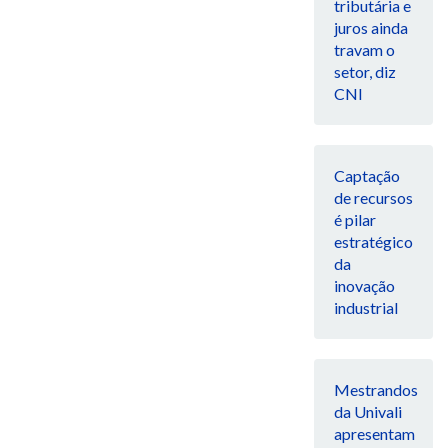
tributária e
juros ainda
travam o
setor, diz
CNI
Captação
de recursos
é pilar
estratégico
da
inovação
industrial
Mestrandos
da Univali
apresentam