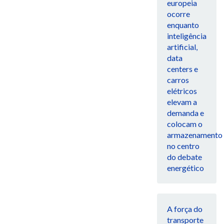
europeia
ocorre
enquanto
inteligência
artificial,
data
centers e
carros
elétricos
elevam a
demanda e
colocam o
armazenamento
no centro
do debate
energético
A força do
transporte