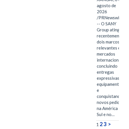
agosto de
2026
/PRNewswire/
-- O SANY
Group atingiu
recentemente
dois marcos
relevantes em
mercados
internacionais,
concluindo
entregas
expressivas de
equipamentos
e
conquistando
novos pedidos
na América do
Sul e no…
2
3
>
1