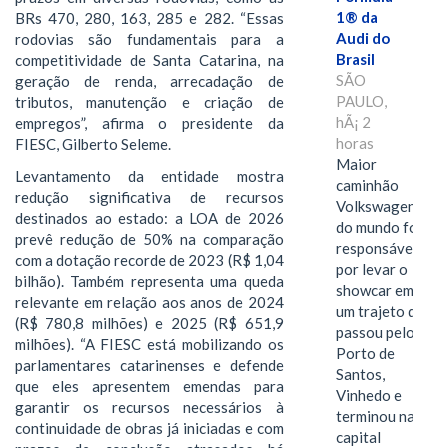
1® da
BRs 470, 280, 163, 285 e 282. “Essas
Audi do
rodovias são fundamentais para a
Brasil
competitividade de Santa Catarina, na
SÃO
geração de renda, arrecadação de
PAULO,
tributos, manutenção e criação de
hÃ¡ 2
empregos”, afirma o presidente da
horas
FIESC, Gilberto Seleme.
Maior
Levantamento da entidade mostra
caminhão
redução significativa de recursos
Volkswagen
destinados ao estado: a LOA de 2026
do mundo foi
prevê redução de 50% na comparação
responsável
com a dotação recorde de 2023 (R$ 1,04
por levar o
bilhão). Também representa uma queda
showcar em
relevante em relação aos anos de 2024
um trajeto que
(R$ 780,8 milhões) e 2025 (R$ 651,9
passou pelo
milhões). “A FIESC está mobilizando os
Porto de
parlamentares catarinenses e defende
Santos,
que eles apresentem emendas para
Vinhedo e
garantir os recursos necessários à
terminou na
continuidade de obras já iniciadas e com
capital