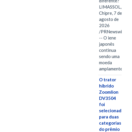
diferente?
LIMASSOL,
Chipre, 7 de
agosto de
2026
/PRNewswire/
-- O iene
japonês
continua
sendo uma
moeda
amplamente…
O trator
híbrido
Zoomlion
DV3504
foi
selecionado
para duas
categorias
do prêmio