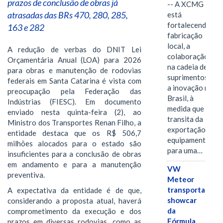
prazos de conclusão de obras já
-- A XCMG
atrasadas das BRs 470, 280, 285,
está
fortalecendo a
163 e 282
fabricação
local, a
A redução de verbas do DNIT Lei
colaboração
Orçamentária Anual (LOA) para 2026
na cadeia de
para obras e manutenção de rodovias
suprimentos e
federais em Santa Catarina é vista com
a inovação no
preocupação pela Federação das
Brasil, à
Indústrias (FIESC). Em documento
medida que
enviado nesta quinta-feira (2), ao
transita da
Ministro dos Transportes Renan Filho, a
exportação de
entidade destaca que os R$ 506,7
equipamentos
milhões alocados para o estado são
para uma…
insuficientes para a conclusão de obras
em andamento e para a manutenção
VW
preventiva.
Meteor
transporta
A expectativa da entidade é de que,
showcar
considerando a proposta atual, haverá
da
comprometimento da execução e dos
Fórmula
prazos em diversas rodovias, como as