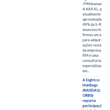
/PRNewswire/ -
A AXA XL, que
atualmente deté
aproximadament
49% da S-RM,
anunciou hoje qu
firmou um acord
para adquirir as
ações restantes
da empresa. A S-
RM é uma
consultoria
especializada
em…
A Eightco
Holdings
(NASDAQ:
ORBS)
reporta
participações