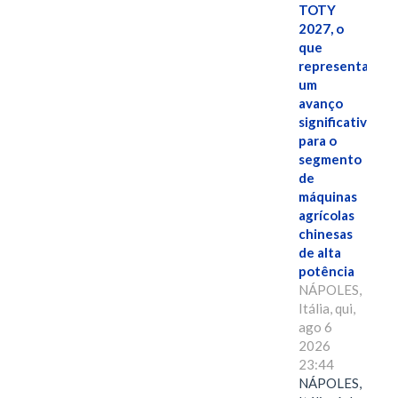
TOTY
2027, o
que
representa
um
avanço
significativo
para o
segmento
de
máquinas
agrícolas
chinesas
de alta
potência
NÁPOLES,
Itália, qui,
ago 6
2026
23:44
NÁPOLES,