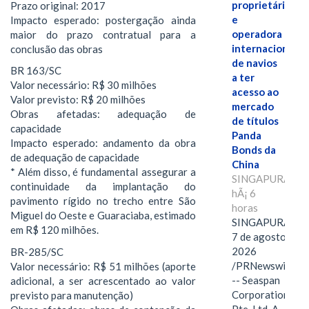
proprietária
Prazo original: 2017
e
Impacto esperado: postergação ainda
operadora
maior do prazo contratual para a
internacional
conclusão das obras
de navios
BR 163/SC
a ter
Valor necessário: R$ 30 milhões
acesso ao
Valor previsto: R$ 20 milhões
mercado
Obras afetadas: adequação de
de títulos
capacidade
Panda
Impacto esperado: andamento da obra
Bonds da
de adequação de capacidade
China
* Além disso, é fundamental assegurar a
SINGAPURA,
continuidade da implantação do
hÃ¡ 6
pavimento rígido no trecho entre São
horas
Miguel do Oeste e Guaraciaba, estimado
SINGAPURA,
em R$ 120 milhões.
7 de agosto de
2026
BR-285/SC
/PRNewswire/
Valor necessário: R$ 51 milhões (aporte
-- Seaspan
adicional, a ser acrescentado ao valor
Corporation
previsto para manutenção)