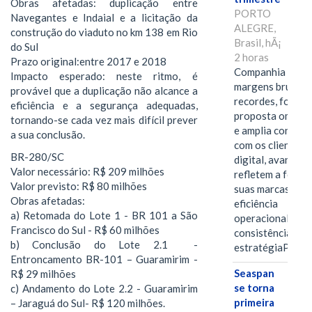
Obras afetadas: duplicação entre
PORTO
Navegantes e Indaial e a licitação da
ALEGRE,
construção do viaduto no km 138 em Rio
Brasil, hÃ¡
do Sul
2 horas
Prazo original:entre 2017 e 2018
Companhia alcan
Impacto esperado: neste ritmo, é
margens brutas
provável que a duplicação não alcance a
recordes, fortal
eficiência e a segurança adequadas,
proposta omnica
tornando-se cada vez mais difícil prever
e amplia conexã
a sua conclusão.
com os clientes 
BR-280/SC
digital, avanços 
Valor necessário: R$ 209 milhões
refletem a força 
Valor previsto: R$ 80 milhões
suas marcas, a
Obras afetadas:
eficiência
a) Retomada do Lote 1 - BR 101 a São
operacional e a
Francisco do Sul - R$ 60 milhões
consistência de 
b) Conclusão do Lote 2.1 -
estratégiaPOR
Entroncamento BR-101 – Guaramirim -
Seaspan
R$ 29 milhões
se torna
c) Andamento do Lote 2.2 - Guaramirim
primeira
– Jaraguá do Sul- R$ 120 milhões.