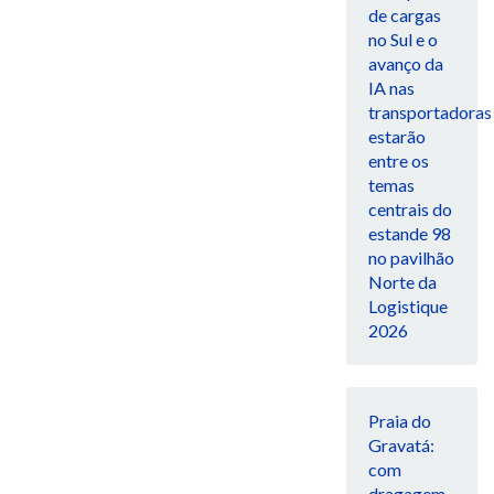
de cargas
no Sul e o
avanço da
IA nas
transportadoras
estarão
entre os
temas
centrais do
estande 98
no pavilhão
Norte da
Logistique
2026
Praia do
Gravatá:
com
dragagem