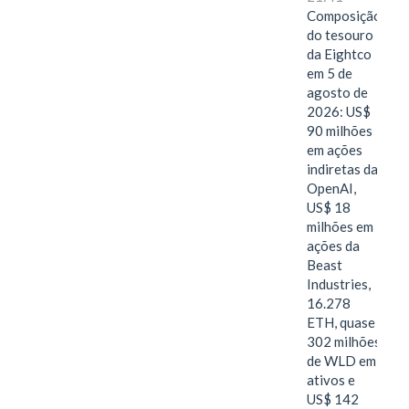
Composição
do tesouro
da Eightco
em 5 de
agosto de
2026: US$
90 milhões
em ações
indiretas da
OpenAI,
US$ 18
milhões em
ações da
Beast
Industries,
16.278
ETH, quase
302 milhões
de WLD em
ativos e
US$ 142