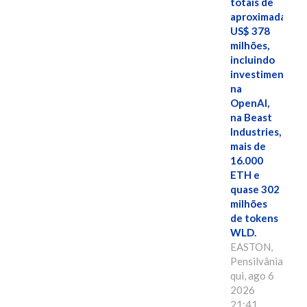
totais de
aproximadamen
US$ 378
milhões,
incluindo
investimentos
na
OpenAI,
na Beast
Industries,
mais de
16.000
ETH e
quase 302
milhões
de tokens
WLD.
EASTON,
Pensilvânia,
qui, ago 6
2026
21:41