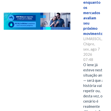
enquanto
os
mercados
avaliam
seu
próximo
movimento.
LIMASSOL,
Chipre,
sex, ago 7
2026
07:48
O iene já
esteve nesta
situação antes
— será que a
história vai se
repetir ou,
desta vez, o
cenário é
realmente