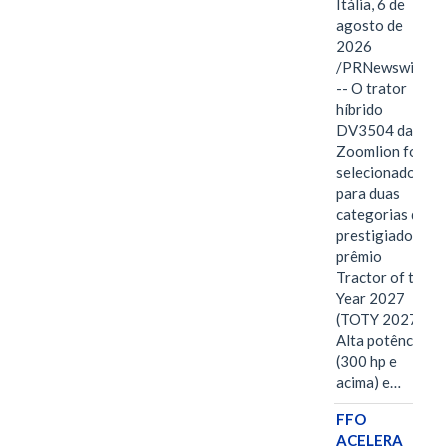
Itália, 6 de
agosto de
2026
/PRNewswire/
-- O trator
híbrido
DV3504 da
Zoomlion foi
selecionado
para duas
categorias do
prestigiado
prêmio
Tractor of the
Year 2027
(TOTY 2027:
Alta potência
(300 hp e
acima) e…
FFO
ACELERA