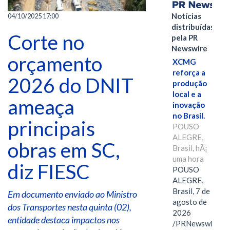
Notícias
04/10/2025 17:00
distribuídas
Corte no
pela PR
Newswire
orçamento
XCMG
reforça a
2026 do DNIT
produção
local e a
ameaça
inovação
no Brasil.
principais
POUSO
ALEGRE,
obras em SC,
Brasil, hÃ¡
uma hora
diz FIESC
POUSO
ALEGRE,
Brasil, 7 de
Em documento enviado ao Ministro
agosto de
dos Transportes nesta quinta (02),
2026
entidade destaca impactos nos
/PRNewswire/