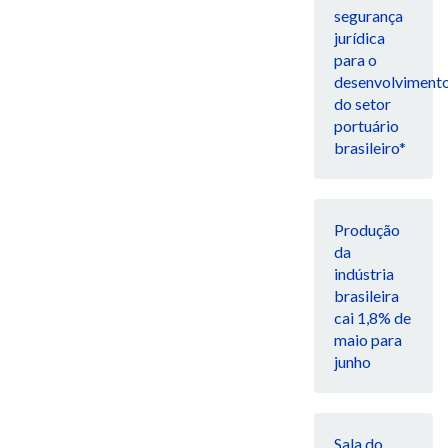
segurança
jurídica
para o
desenvolviment
do setor
portuário
brasileiro*
Produção
da
indústria
brasileira
cai 1,8% de
maio para
junho
Sala do