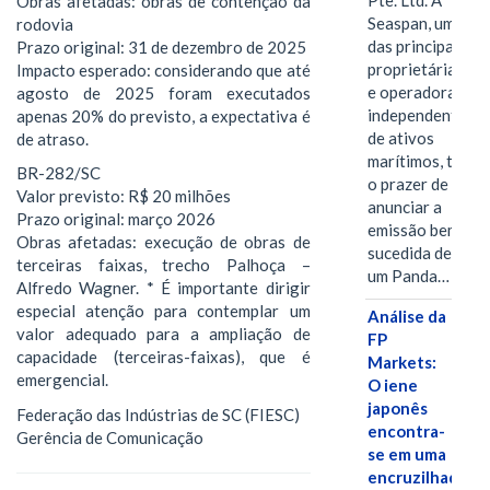
Pte. Ltd. A
Obras afetadas: obras de contenção da
Seaspan, uma
rodovia
das principais
Prazo original: 31 de dezembro de 2025
proprietárias
Impacto esperado: considerando que até
e operadoras
agosto de 2025 foram executados
independentes
apenas 20% do previsto, a expectativa é
de ativos
de atraso.
marítimos, tem
BR-282/SC
o prazer de
Valor previsto: R$ 20 milhões
anunciar a
Prazo original: março 2026
emissão bem-
Obras afetadas: execução de obras de
sucedida de
terceiras faixas, trecho Palhoça –
um Panda…
Alfredo Wagner. * É importante dirigir
especial atenção para contemplar um
Análise da
valor adequado para a ampliação de
FP
capacidade (terceiras-faixas), que é
Markets:
emergencial.
O iene
japonês
Federação das Indústrias de SC (FIESC)
encontra-
Gerência de Comunicação
se em uma
encruzilhada