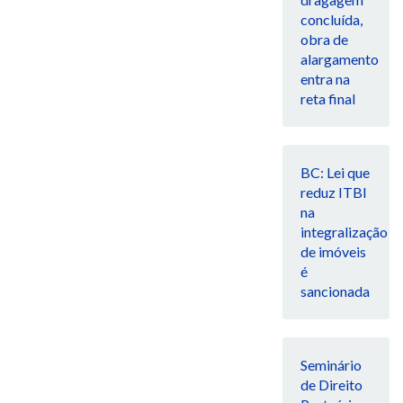
concluída,
obra de
alargamento
entra na
reta final
BC: Lei que
reduz ITBI
na
integralização
de imóveis
é
sancionada
Seminário
de Direito