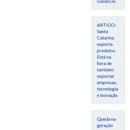
comércio
ARTIGO:
Santa
Catarina
exporta
produtos.
Está na
hora de
também
exportar
empresas,
tecnologia
e inovação
Queda na
geração