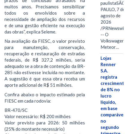
prazos de conclusão atrasados há
paulistaSÃO
muitos anos. Precisamos sensibilizar
PAULO, 7 de
todos os envolvidos sobre a
agosto de
necessidade de ampliação dos recursos
2026
e de uma gestão eficiente na execução
/PRNewswire/
das obras”, explica Seleme.
-- O
Volkswagen
Na avaliação da FIESC, o valor previsto
Meteor…
para manutenção, conservação,
recuperação e restauração de estradas
Lojas
federais, de R$ 327,2 milhões, seria
Renner
adequado se a obra de contenção da BR-
S.A.
285 não estivesse incluída no montante.
registra
A sugestão é que essa obra receba um
crescimento
aporte adicional de R$ 51 milhões.
de 8% no
Confira abaixo o impacto estimado pela
lucro
FIESC em cada rodovia:
líquido,
em base
BR-470/SC
comparável,
Valor necessário: R$ 200 milhões
no
Valor previsto para 2026: 50 milhões
segundo
(25% do montante necessário)
trimestre