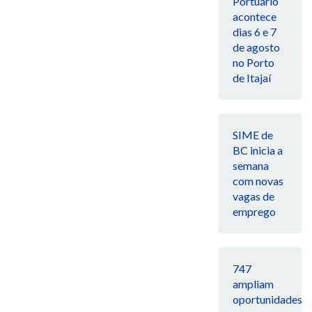
Portuário
acontece
dias 6 e 7
de agosto
no Porto
de Itajaí
SIME de
BC inicia a
semana
com novas
vagas de
emprego
747
ampliam
oportunidades