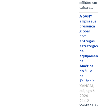
milhões em
caixa e…
A SANY
amplia sua
presença
global
com
entregas
estratégicas
de
equipamentos
na
América
do Sul e
na
Tailândia
XANGAI,
qui, ago 6
2026
21:12
XANGAI, 6 de