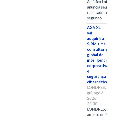
América Latina
anuncia seus
resultados do
segundo…
AXA XL
vai
adquirir a
S-RM, uma
consultoria
global de
inteligência
corporativa
e
segurança
cibernética
LONDRES,
qui, ago 6
2026
23:30
LONDRES, 6 de
agosto de 2026