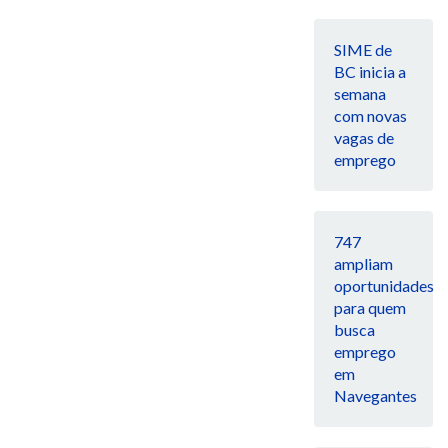
SIME de
BC inicia a
semana
com novas
vagas de
emprego
747
ampliam
oportunidades
para quem
busca
emprego
em
Navegantes