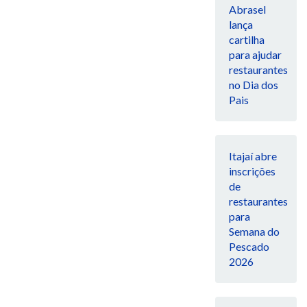
Abrasel
lança
cartilha
para ajudar
restaurantes
no Dia dos
Pais
Itajaí abre
inscrições
de
restaurantes
para
Semana do
Pescado
2026