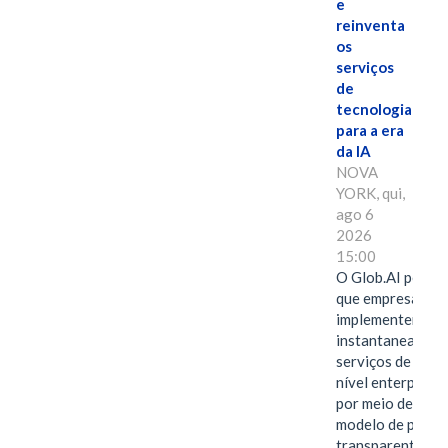
e
reinventa
os
serviços
de
tecnologia
para a era
da IA
NOVA
YORK, qui,
ago 6
2026
15:00
O Glob.AI permit
que empresas
implementem
instantaneamen
serviços de IA de
nível enterprise
por meio de um
modelo de preço
transparente,