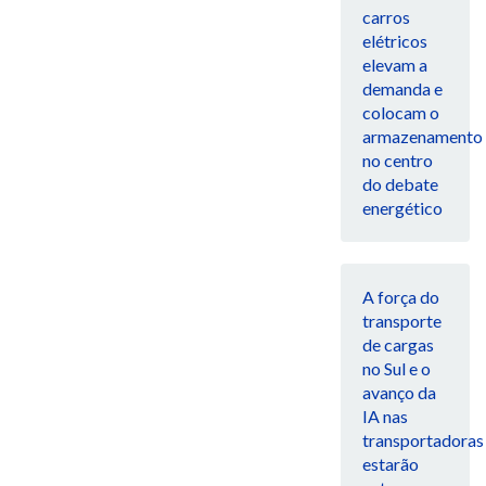
carros
elétricos
elevam a
demanda e
colocam o
armazenamento
no centro
do debate
energético
A força do
transporte
de cargas
no Sul e o
avanço da
IA nas
transportadoras
estarão