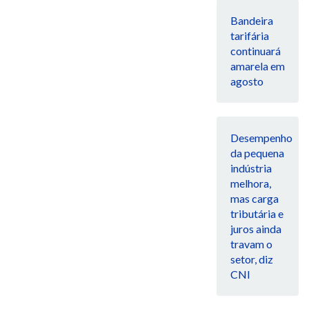
Bandeira
tarifária
continuará
amarela em
agosto
Desempenho
da pequena
indústria
melhora,
mas carga
tributária e
juros ainda
travam o
setor, diz
CNI