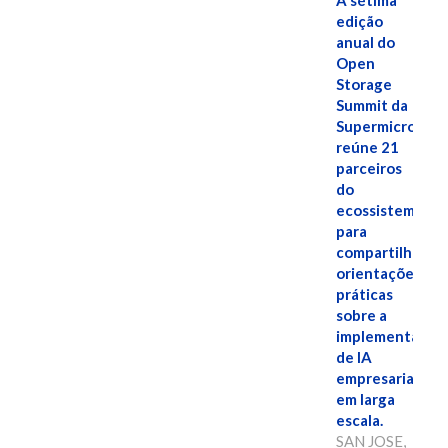
A sétima
edição
anual do
Open
Storage
Summit da
Supermicro
reúne 21
parceiros
do
ecossistema
para
compartilhar
orientações
práticas
sobre a
implementação
de IA
empresarial
em larga
escala.
SAN JOSE,