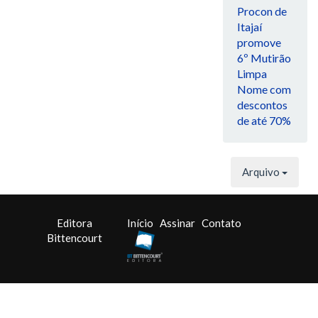
Procon de
Itajaí
promove
6º Mutirão
Limpa
Nome com
descontos
de até 70%
Arquivo
Editora
Início
Assinar
Contato
Bittencourt