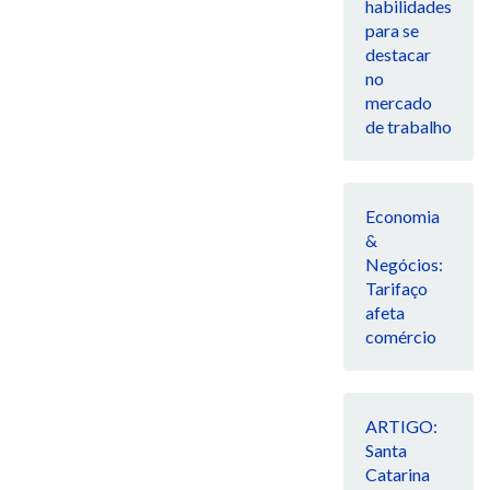
habilidades
para se
destacar
no
mercado
de trabalho
Economia
&
Negócios:
Tarifaço
afeta
comércio
ARTIGO:
Santa
Catarina