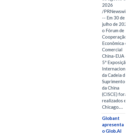
2026
/PRNewswire/
-- Em 30 de
julho de 2026,
o Fórum de
Cooperação
Econômica e
Comercial
China-EUA e a
5ª Exposição
Internacional
da Cadeia de
Suprimentos
da China
(CISCE) foram
realizados em
Chicago.…
Globant
apresenta
o Glob.AI