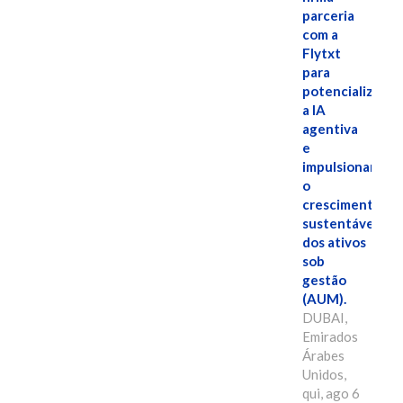
parceria
com a
Flytxt
para
potencializar
a IA
agentiva
e
impulsionar
o
crescimento
sustentável
dos ativos
sob
gestão
(AUM).
DUBAI,
Emirados
Árabes
Unidos,
qui, ago 6