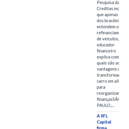
Pesquisa da
Creditas mostra
que apenas 28%
dos brasileiros
entendem o
refinanciamento
de veículos,
educador
financeiro
explica como e
quais são as
vantagens de
transformar o
carro em aliado
para
reorganizar as
finançasSÃO
PAULO,…
A IIFL
Capital
firma