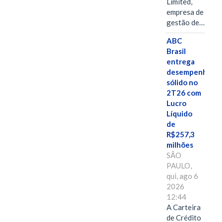
Limited,
empresa de
gestão de…
ABC
Brasil
entrega
desempenho
sólido no
2T26 com
Lucro
Líquido
de
R$257,3
milhões
SÃO
PAULO,
qui, ago 6
2026
12:44
A Carteira
de Crédito