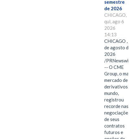
semestre
de 2026
CHICAGO,
qui, ago 6
2026
14:13
CHICAGO , 6
de agosto de
2026
/PRNewswire/
-- O CME
Group, o maior
mercado de
derivativos do
mundo,
registrou
recorde nas
negociações
de seus
contratos
futuros e
opções de