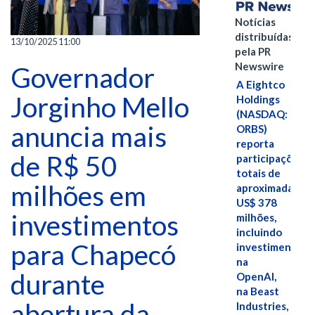
Notícias
distribuídas
13/10/2025 11:00
pela PR
Newswire
Governador
A Eightco
Jorginho Mello
Holdings
(NASDAQ:
anuncia mais
ORBS)
reporta
de R$ 50
participações
totais de
milhões em
aproximadamen
US$ 378
investimentos
milhões,
incluindo
para Chapecó
investimentos
na
durante
OpenAI,
na Beast
abertura da
Industries,