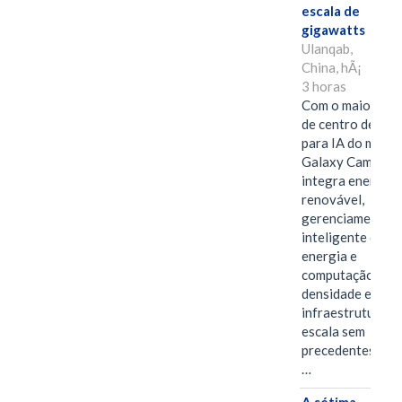
escala de
gigawatts
Ulanqab,
China, hÃ¡
3 horas
Com o maior edif
de centro de dad
para IA do mundo
Galaxy Campus
integra energia
renovável,
gerenciamento
inteligente de
energia e
computação de a
densidade em um
infraestrutura d
escala sem
precedentes.Ula
…