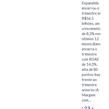
Expandida
encerrou o
trimestre em
R$56,5
bilhões, um
crescimento
de 8,3% nos
últimos 12
meses;Banco
encerra o
trimestre
com ROAE
de 14,3%,
alta de 80
pontos-base
frente ao
trimestre
anterior;A
Margem
com…
2
3
>
1