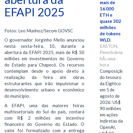
mais de
EFAPI 2025
16.000
ETH e
quase 302
milhões
Fotos: Leo Munhoz/Secom GOVSC
de tokens
WLD.
O governador Jorginho Mello anunciou
EASTON,
nesta sexta-feira, 10, durante a
Pensilvânia,
abertura da EFAPI 2025, mais de R$ 50
hÃ¡ uma
milhões em investimentos do Governo
hora
do Estado para Chapecó. Os recursos
Composição
contemplam desde o apoio direto à
do tesouro
realização da feira até obras
da Eightco
estruturantes que irão impulsionar o
em 5 de
desenvolvimento urbano e econômico
agosto de
do município.
2026: US$
A EFAPI, uma das maiores feiras
90 milhões
multissetoriais do Sul do país, contará
em ações
com R$ 2 milhões em incentivo
indiretas da
financeiro do Governo do Estado. O
OpenAI,
valor foi formalizado com a entrega