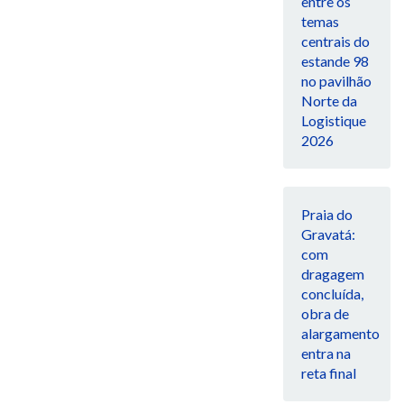
entre os
temas
centrais do
estande 98
no pavilhão
Norte da
Logistique
2026
Praia do
Gravatá:
com
dragagem
concluída,
obra de
alargamento
entra na
reta final