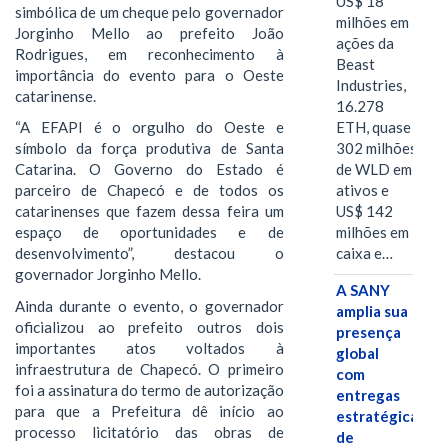
US$ 18
simbólica de um cheque pelo governador
milhões em
Jorginho Mello ao prefeito João
ações da
Rodrigues, em reconhecimento à
Beast
importância do evento para o Oeste
Industries,
catarinense.
16.278
ETH, quase
“A EFAPI é o orgulho do Oeste e
302 milhões
símbolo da força produtiva de Santa
de WLD em
Catarina. O Governo do Estado é
ativos e
parceiro de Chapecó e de todos os
US$ 142
catarinenses que fazem dessa feira um
milhões em
espaço de oportunidades e de
caixa e…
desenvolvimento”, destacou o
governador Jorginho Mello.
A SANY
Ainda durante o evento, o governador
amplia sua
oficializou ao prefeito outros dois
presença
importantes atos voltados à
global
infraestrutura de Chapecó. O primeiro
com
foi a assinatura do termo de autorização
entregas
para que a Prefeitura dê início ao
estratégicas
processo licitatório das obras de
de