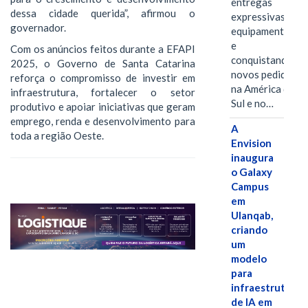
entregas
dessa cidade querida”, afirmou o
expressivas de
governador.
equipamentos
e
Com os anúncios feitos durante a EFAPI
conquistando
2025, o Governo de Santa Catarina
novos pedidos
reforça o compromisso de investir em
na América do
infraestrutura, fortalecer o setor
Sul e no…
produtivo e apoiar iniciativas que geram
emprego, renda e desenvolvimento para
A
toda a região Oeste.
Envision
inaugura
o Galaxy
Campus
em
Ulanqab,
criando
um
modelo
para
infraestrutura
de IA em