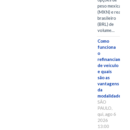
peso mexicano
(MXN) e real
brasileiro
(BRL) de
volume…
Como
funciona
o
refinanciament
de veículo
e quais
são as
vantagens
da
modalidade?
SÃO
PAULO,
qui, ago 6
2026
13:00