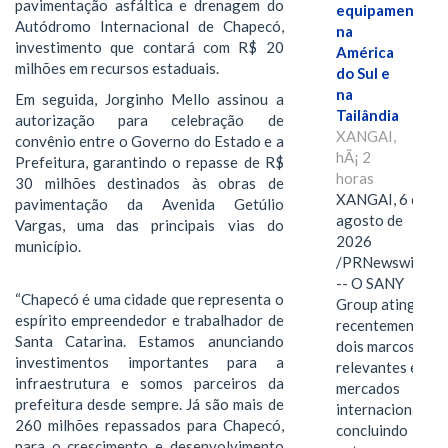
pavimentação asfáltica e drenagem do
equipamentos
Autódromo Internacional de Chapecó,
na
investimento que contará com R$ 20
América
milhões em recursos estaduais.
do Sul e
na
Em seguida, Jorginho Mello assinou a
Tailândia
autorização para celebração de
XANGAI,
convênio entre o Governo do Estado e a
hÃ¡ 2
Prefeitura, garantindo o repasse de R$
horas
30 milhões destinados às obras de
XANGAI, 6 de
pavimentação da Avenida Getúlio
agosto de
Vargas, uma das principais vias do
2026
município.
/PRNewswire/
-- O SANY
“Chapecó é uma cidade que representa o
Group atingiu
espírito empreendedor e trabalhador de
recentemente
Santa Catarina. Estamos anunciando
dois marcos
investimentos importantes para a
relevantes em
infraestrutura e somos parceiros da
mercados
prefeitura desde sempre. Já são mais de
internacionais,
260 milhões repassados para Chapecó,
concluindo
para o crescimento e desenvolvimento