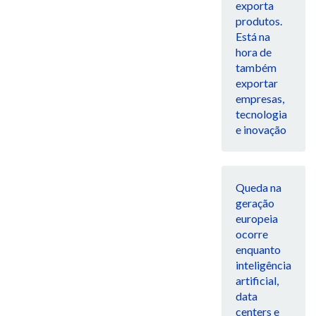
exporta
produtos.
Está na
hora de
também
exportar
empresas,
tecnologia
e inovação
Queda na
geração
europeia
ocorre
enquanto
inteligência
artificial,
data
centers e