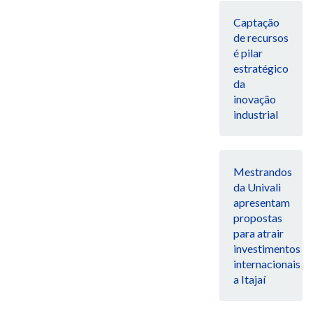
Captação
de recursos
é pilar
estratégico
da
inovação
industrial
Mestrandos
da Univali
apresentam
propostas
para atrair
investimentos
internacionais
a Itajaí