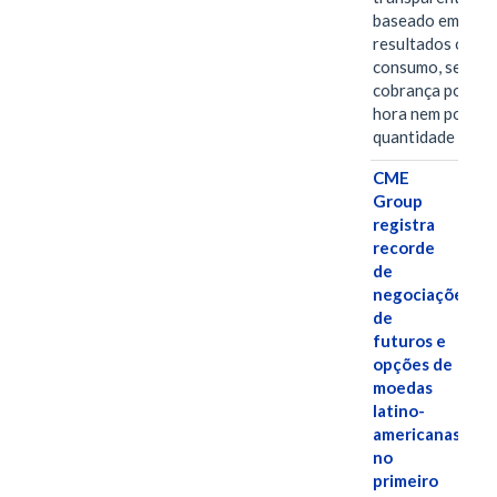
baseado em
resultados ou
consumo, sem
cobrança por
hora nem por
quantidade de…
CME
Group
registra
recorde
de
negociações
de
futuros e
opções de
moedas
latino-
americanas
no
primeiro