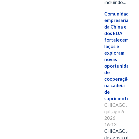
incluindo…
Comunidades
empresariais
da China e
dos EUA
fortalecem
laços e
exploram
novas
oportunidades
de
cooperação
na cadeia
de
suprimentos.
CHICAGO,
qui, ago 6
2026
16:13
CHICAGO, 6
de agosto de