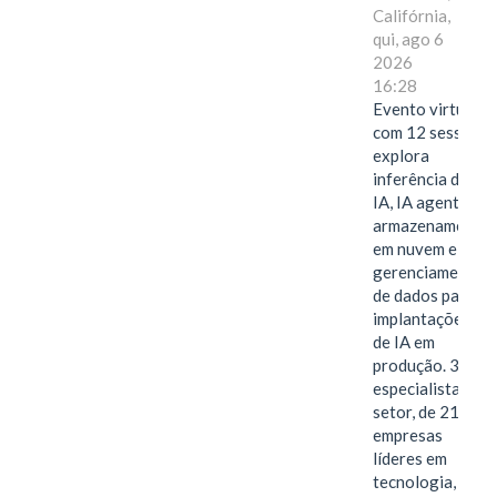
Califórnia,
qui, ago 6
2026
16:28
Evento virtual
com 12 sessões
explora
inferência de
IA, IA agentiva,
armazenamento
em nuvem e
gerenciamento
de dados para
implantações
de IA em
produção. 38
especialistas do
setor, de 21
empresas
líderes em
tecnologia,