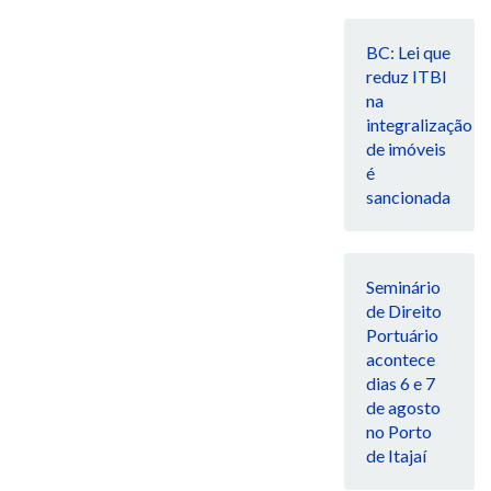
BC: Lei que
reduz ITBI
na
integralização
de imóveis
é
sancionada
Seminário
de Direito
Portuário
acontece
dias 6 e 7
de agosto
no Porto
de Itajaí