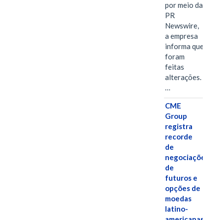
por meio da
PR
Newswire,
a empresa
informa que
foram
feitas
alterações.
…
CME
Group
registra
recorde
de
negociações
de
futuros e
opções de
moedas
latino-
americanas