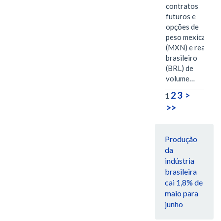
contratos
futuros e
opções de
peso mexicano
(MXN) e real
brasileiro
(BRL) de
volume…
2
3
>
1
>>
Produção
da
indústria
brasileira
cai 1,8% de
maio para
junho