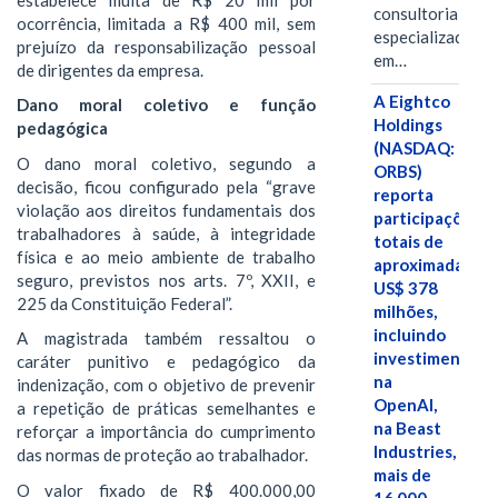
consultoria
ocorrência, limitada a R$ 400 mil, sem
especializada
prejuízo da responsabilização pessoal
em…
de dirigentes da empresa.
A Eightco
Dano moral coletivo e função
Holdings
pedagógica
(NASDAQ:
O dano moral coletivo, segundo a
ORBS)
decisão, ficou configurado pela “grave
reporta
violação aos direitos fundamentais dos
participações
trabalhadores à saúde, à integridade
totais de
física e ao meio ambiente de trabalho
aproximadamen
seguro, previstos nos arts. 7º, XXII, e
US$ 378
225 da Constituição Federal”.
milhões,
incluindo
A magistrada também ressaltou o
investimentos
caráter punitivo e pedagógico da
na
indenização, com o objetivo de prevenir
OpenAI,
a repetição de práticas semelhantes e
na Beast
reforçar a importância do cumprimento
Industries,
das normas de proteção ao trabalhador.
mais de
O valor fixado de R$ 400.000,00