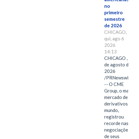
no
primeiro
semestre
de 2026
CHICAGO,
qui, ago 6
2026
14:13
CHICAGO , 6
de agosto de
2026
/PRNewswire/
-- O CME
Group, o maior
mercado de
derivativos do
mundo,
registrou
recorde nas
negociações
de seus