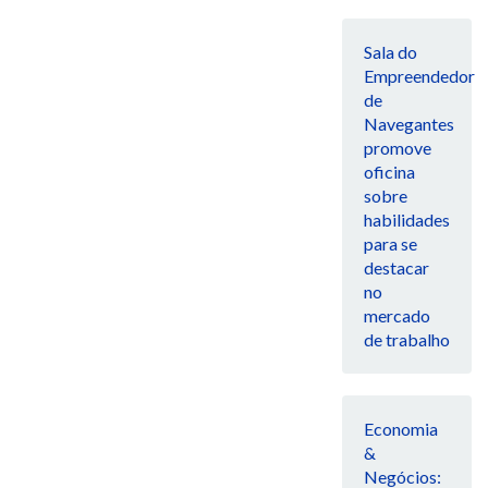
Sala do
Empreendedor
de
Navegantes
promove
oficina
sobre
habilidades
para se
destacar
no
mercado
de trabalho
Economia
&
Negócios: