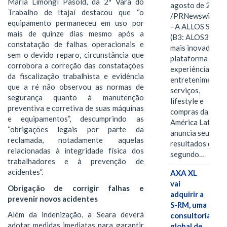
Maria Limongi Pasold, da 2ª Vara do
agosto de 2026
Trabalho de Itajaí destacou que “o
/PRNewswire/ -
equipamento permaneceu em uso por
- A ALLOS S.A.
mais de quinze dias mesmo após a
(B3: ALOS3), a
constatação de falhas operacionais e
mais inovadora
sem o devido reparo, circunstância que
plataforma de
corrobora a correção das constatações
experiências,
da fiscalização trabalhista e evidência
entretenimento,
que a ré não observou as normas de
serviços,
segurança quanto à manutenção
lifestyle e
preventiva e corretiva de suas máquinas
compras da
e equipamentos”, descumprindo as
América Latina
“obrigações legais por parte da
anuncia seus
reclamada, notadamente aquelas
resultados do
relacionadas à integridade física dos
segundo…
trabalhadores e à prevenção de
acidentes”.
AXA XL
vai
Obrigação de corrigir falhas e
adquirir a
prevenir novos acidentes
S-RM, uma
Além da indenização, a Seara deverá
consultoria
adotar medidas imediatas para garantir
global de