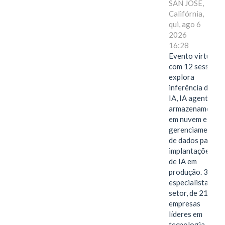
SAN JOSE,
Califórnia,
qui, ago 6
2026
16:28
Evento virtual
com 12 sessões
explora
inferência de
IA, IA agentiva,
armazenamento
em nuvem e
gerenciamento
de dados para
implantações
de IA em
produção. 38
especialistas do
setor, de 21
empresas
líderes em
tecnologia,