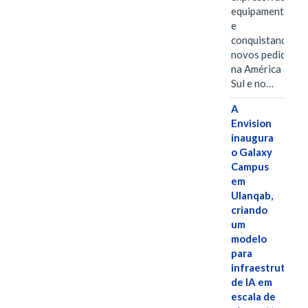
equipamentos
e
conquistando
novos pedidos
na América do
Sul e no…
A
Envision
inaugura
o Galaxy
Campus
em
Ulanqab,
criando
um
modelo
para
infraestrutura
de IA em
escala de