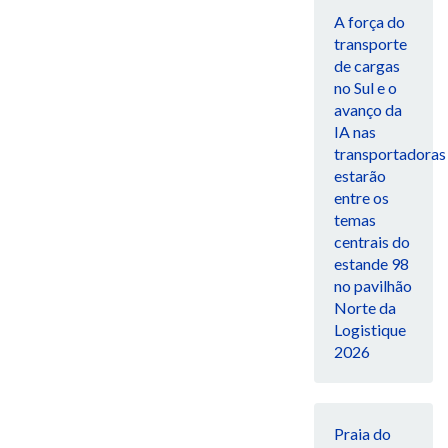
A força do
transporte
de cargas
no Sul e o
avanço da
IA nas
transportadoras
estarão
entre os
temas
centrais do
estande 98
no pavilhão
Norte da
Logistique
2026
Praia do