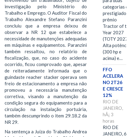
para duas
investigação pelo Ministério do
categorias do
Trabalho e Emprego. O Auditor Fiscal do
prestigiado
Trabalho Alexandre Stefano Paranzini
prêmio
concluiu que a empresa deixou de
Tractor of the
observar a NR 12 que estabelece a
Year 2027
necessidade de manutenções adequadas
(TOTY 2027:
em máquinas e equipamentos. Paranzini
Alta potência
também ressaltou, no relatório de
(300 hp e
fiscalização, que, no caso do acidente
acima) e…
ocorrido, ficou comprovado que, apesar
FFO
de reiteradamente informada que o
ACELERA
guindaste reacher stacker operava sem
NO 2T26
freio de estacionamento a empresa não
E CRESCE
promoveu a necessária manutenção
12%
corretiva, visando a manutenção da
RIO DE
condição segura do equipamento para a
JANEIRO,
circulação na instalação portuária,
hÃ¡ 3
também descumprindo o item 29.18.2 da
horas
NR 29.
RIO DE
Na sentença a Juíza do Trabalho Andrea
JANEIRO, 6 de