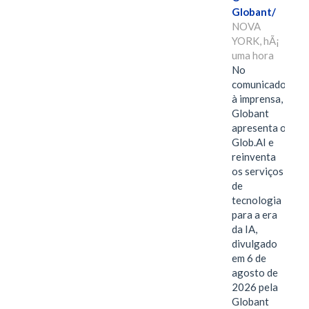
Globant/
NOVA
YORK, hÃ¡
uma hora
No
comunicado
à imprensa,
Globant
apresenta o
Glob.AI e
reinventa
os serviços
de
tecnologia
para a era
da IA,
divulgado
em 6 de
agosto de
2026 pela
Globant