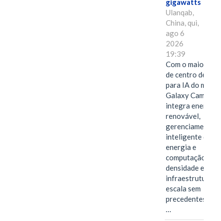
gigawatts
Ulanqab,
China, qui,
ago 6
2026
19:39
Com o maior edif
de centro de dad
para IA do mundo
Galaxy Campus
integra energia
renovável,
gerenciamento
inteligente de
energia e
computação de a
densidade em um
infraestrutura d
escala sem
precedentes.Ula
…