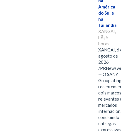
na
América
do Sul e
na
Tailândia
XANGAI,
hÃ¡ 5
horas
XANGAI, 6 de
agosto de
2026
/PRNewswire/
-- O SANY
Group atingiu
recentemente
dois marcos
relevantes em
mercados
internacionais,
concluindo
entregas
expressivas de