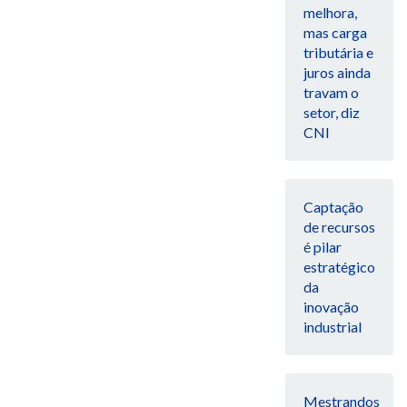
melhora,
mas carga
tributária e
juros ainda
travam o
setor, diz
CNI
Captação
de recursos
é pilar
estratégico
da
inovação
industrial
Mestrandos