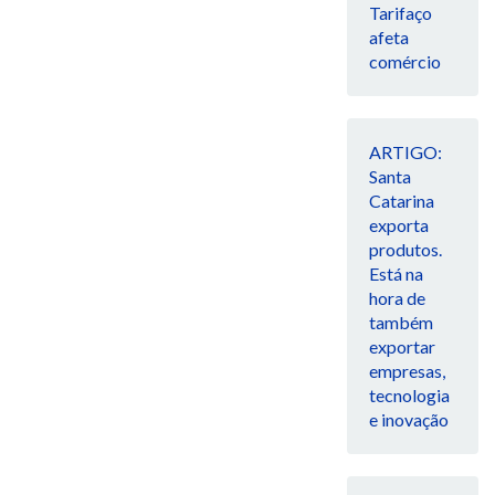
Tarifaço
afeta
comércio
ARTIGO:
Santa
Catarina
exporta
produtos.
Está na
hora de
também
exportar
empresas,
tecnologia
e inovação