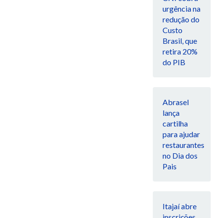
urgência na
redução do
Custo
Brasil, que
retira 20%
do PIB
Abrasel
lança
cartilha
para ajudar
restaurantes
no Dia dos
Pais
Itajaí abre
inscrições