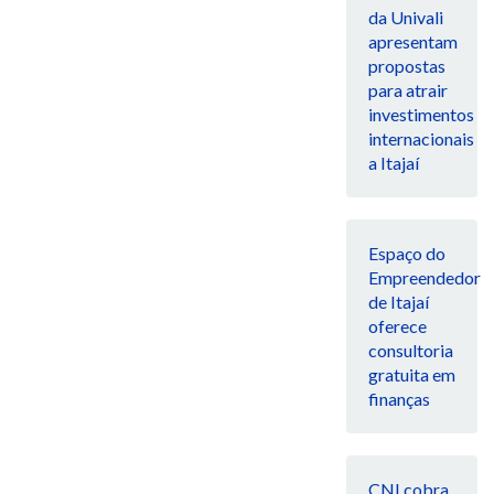
da Univali
apresentam
propostas
para atrair
investimentos
internacionais
a Itajaí
Espaço do
Empreendedor
de Itajaí
oferece
consultoria
gratuita em
finanças
CNI cobra