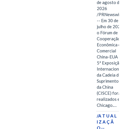
de agosto de
2026
/PRNewswire/
-- Em 30 de
julho de 2026,
o Fórum de
Cooperação
Econômica e
Comercial
China-EUA e a
5ª Exposição
Internacional
da Cadeia de
Suprimentos
da China
(CISCE) foram
realizados em
Chicago.…
/A T U A L
I Z A Ç Ã
O --