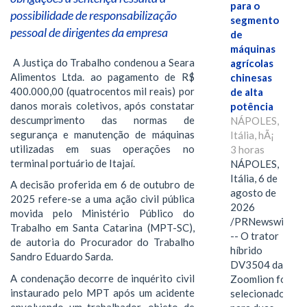
para o
possibilidade de responsabilização
segmento
pessoal de dirigentes da empresa
de
máquinas
A Justiça do Trabalho condenou a Seara
agrícolas
Alimentos Ltda. ao pagamento de R$
chinesas
400.000,00 (quatrocentos mil reais) por
de alta
danos morais coletivos, após constatar
potência
descumprimento das normas de
NÁPOLES,
segurança e manutenção de máquinas
Itália, hÃ¡
utilizadas em suas operações no
3 horas
terminal portuário de Itajaí.
NÁPOLES,
Itália, 6 de
A decisão proferida em 6 de outubro de
agosto de
2025 refere-se a uma ação civil pública
2026
movida pelo Ministério Público do
/PRNewswire/
Trabalho em Santa Catarina (MPT-SC),
-- O trator
de autoria do Procurador do Trabalho
híbrido
Sandro Eduardo Sarda.
DV3504 da
A condenação decorre de inquérito civil
Zoomlion foi
instaurado pelo MPT após um acidente
selecionado
envolvendo um trabalhador, objeto de