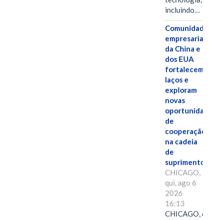
incluindo…
Comunidades
empresariais
da China e
dos EUA
fortalecem
laços e
exploram
novas
oportunidades
de
cooperação
na cadeia
de
suprimentos.
CHICAGO,
qui, ago 6
2026
16:13
CHICAGO, 6