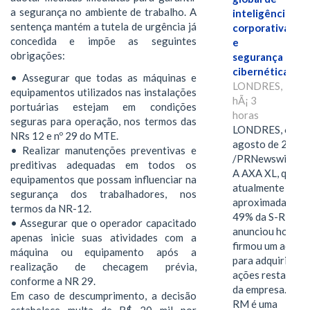
a segurança no ambiente de trabalho. A
inteligência
sentença mantém a tutela de urgência já
corporativa
concedida e impõe as seguintes
e
obrigações:
segurança
cibernética
• Assegurar que todas as máquinas e
LONDRES,
equipamentos utilizados nas instalações
hÃ¡ 3
portuárias estejam em condições
horas
seguras para operação, nos termos das
LONDRES, 6 de
NRs 12 e nº 29 do MTE.
agosto de 2026
• Realizar manutenções preventivas e
/PRNewswire/ -
preditivas adequadas em todos os
A AXA XL, que
equipamentos que possam influenciar na
atualmente deté
segurança dos trabalhadores, nos
aproximadament
termos da NR-12.
49% da S-RM,
• Assegurar que o operador capacitado
anunciou hoje qu
apenas inicie suas atividades com a
firmou um acord
máquina ou equipamento após a
para adquirir as
realização de checagem prévia,
ações restantes
conforme a NR 29.
da empresa. A S-
Em caso de descumprimento, a decisão
RM é uma
estabelece multa de R$ 20 mil por