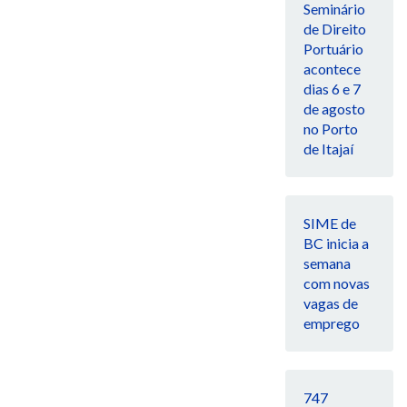
Seminário
de Direito
Portuário
acontece
dias 6 e 7
de agosto
no Porto
de Itajaí
SIME de
BC inicia a
semana
com novas
vagas de
emprego
747