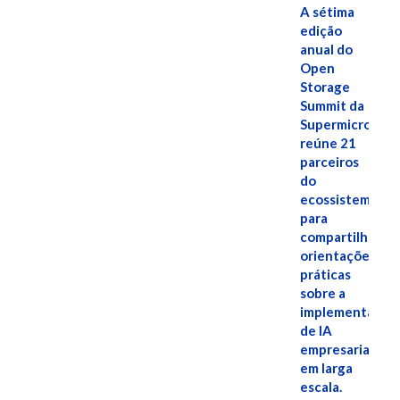
A sétima
edição
anual do
Open
Storage
Summit da
Supermicro
reúne 21
parceiros
do
ecossistema
para
compartilhar
orientações
práticas
sobre a
implementação
de IA
empresarial
em larga
escala.