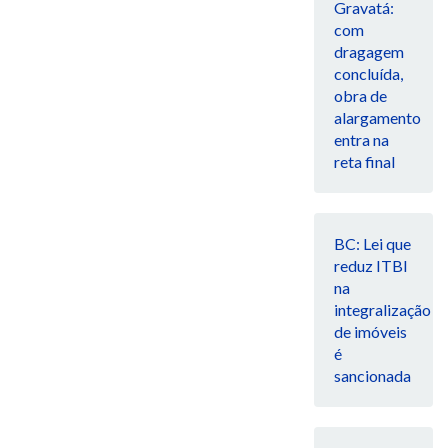
Gravatá:
com
dragagem
concluída,
obra de
alargamento
entra na
reta final
BC: Lei que
reduz ITBI
na
integralização
de imóveis
é
sancionada