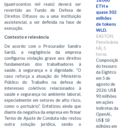
16.000
(quatrocentos mil reais) deverá ser
ETH e
revertido ao Fundo de Defesa de
quase 302
Direitos Difusos ou a uma instituição
milhões
assistencial, a ser definida na fase de
de tokens
execução.
WLD.
EASTON,
Contexto e relevância
Pensilvânia,
De acordo com o Procurador Sandro
hÃ¡ 5
Sardá, a negligência da empresa
horas
configurou violação grave aos direitos
Composição
fundamentais dos trabalhadores à
do tesouro
saúde, à segurança e à dignidade. “O
da Eightco
caso reforça a atuação do Ministério
em 5 de
Público do Trabalho na defesa de
agosto de
interesses coletivos relacionados à
2026: US$
saúde e segurança no ambiente laboral,
90 milhões
especialmente em setores de alto risco,
em ações
como o portuário”. Enfatizou ainda que
indiretas da
diante da negativa da empresa em firmar
OpenAI,
Termo de Ajuste de Conduta não restou
US$ 18
outra solução jurídica, senão o
milhões em