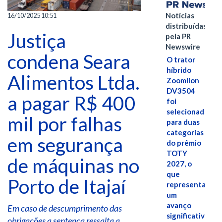
Notícias
16/10/2025 10:51
distribuídas
Justiça
pela PR
Newswire
condena Seara
O trator
híbrido
Alimentos Ltda.
Zoomlion
DV3504
a pagar R$ 400
foi
selecionado
mil por falhas
para duas
categorias
em segurança
do prêmio
TOTY
de máquinas no
2027, o
que
Porto de Itajaí
representa
um
avanço
Em caso de descumprimento das
significativo
obrigações a sentença ressalta a