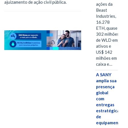
ajuizamento de ação civil pública.
ações da
Beast
Industries,
16.278
ETH, quase
302 milhões
de WLD em
ativos e
US$ 142
milhões em
caixa e…
A SANY
amplia sua
presença
global
com
entregas
estratégicas
de
equipamentos