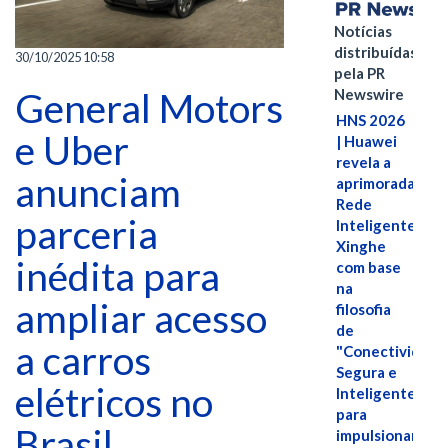
Notícias
distribuídas
30/10/2025 10:58
pela PR
Newswire
General Motors
HNS 2026
e Uber
| Huawei
revela a
anunciam
aprimorada
Rede
parceria
Inteligente
Xinghe
inédita para
com base
na
ampliar acesso
filosofia
de
a carros
"Conectividade
Segura e
elétricos no
Inteligente"
para
Brasil
impulsionar