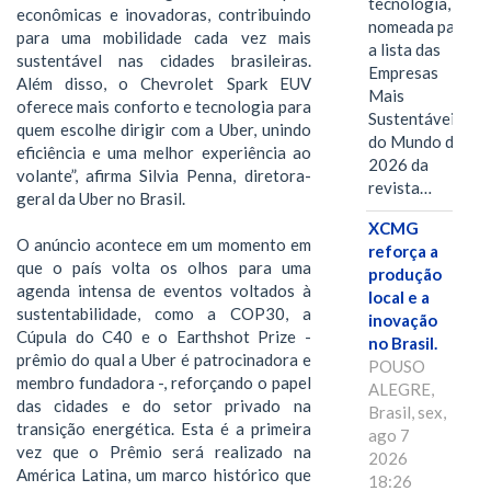
tecnologia, foi
econômicas e inovadoras, contribuindo
nomeada para
para uma mobilidade cada vez mais
a lista das
sustentável nas cidades brasileiras.
Empresas
Além disso, o Chevrolet Spark EUV
Mais
oferece mais conforto e tecnologia para
Sustentáveis
quem escolhe dirigir com a Uber, unindo
do Mundo de
eficiência e uma melhor experiência ao
2026 da
volante”, afirma Silvia Penna, diretora-
revista…
geral da Uber no Brasil.
XCMG
O anúncio acontece em um momento em
reforça a
que o país volta os olhos para uma
produção
agenda intensa de eventos voltados à
local e a
sustentabilidade, como a COP30, a
inovação
Cúpula do C40 e o Earthshot Prize -
no Brasil.
prêmio do qual a Uber é patrocinadora e
POUSO
membro fundadora -, reforçando o papel
ALEGRE,
das cidades e do setor privado na
Brasil, sex,
transição energética. Esta é a primeira
ago 7
vez que o Prêmio será realizado na
2026
América Latina, um marco histórico que
18:26