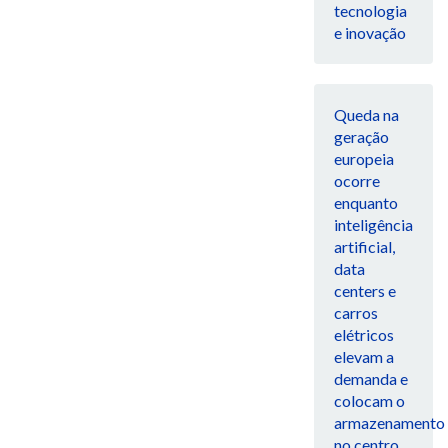
tecnologia
e inovação
Queda na
geração
europeia
ocorre
enquanto
inteligência
artificial,
data
centers e
carros
elétricos
elevam a
demanda e
colocam o
armazenamento
no centro