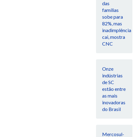
das
famílias
sobe para
82%, mas
inadimplência
cai, mostra
CNC
Onze
indústrias
de SC
estão entre
as mais
inovadoras
do Brasil
Mercosul-