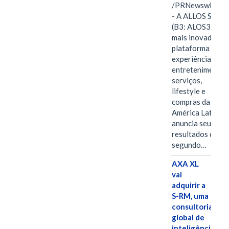
/PRNewswire/ -
- A ALLOS S.A.
(B3: ALOS3), a
mais inovadora
plataforma de
experiências,
entretenimento,
serviços,
lifestyle e
compras da
América Latina
anuncia seus
resultados do
segundo…
AXA XL
vai
adquirir a
S-RM, uma
consultoria
global de
inteligência