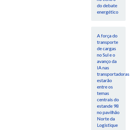
do debate
energético
A força do
transporte
de cargas
no Sul e o
avanço da
IA nas
transportadoras
estarão
entre os
temas
centrais do
estande 98
no pavilhão
Norte da
Logistique