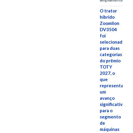
O trator
híbrido
Zoomlion
DV3504
foi
selecionado
para duas
categorias
do prêmio
TOTY
2027, o
que
representa
um
avanço
significativo
para o
segmento
de
máquinas