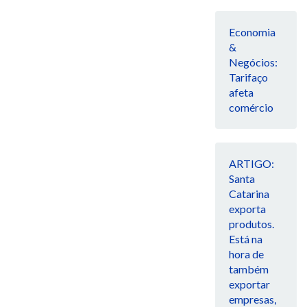
Economia
&
Negócios:
Tarifaço
afeta
comércio
ARTIGO:
Santa
Catarina
exporta
produtos.
Está na
hora de
também
exportar
empresas,