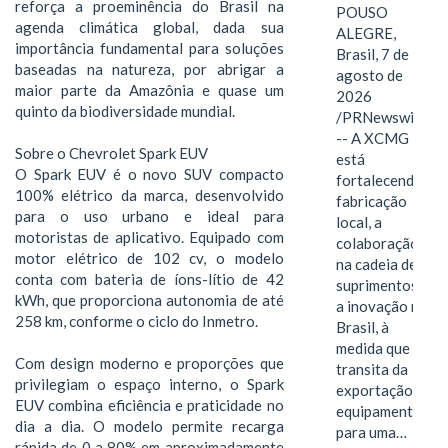
reforça a proeminência do Brasil na
POUSO
agenda climática global, dada sua
ALEGRE,
importância fundamental para soluções
Brasil, 7 de
baseadas na natureza, por abrigar a
agosto de
maior parte da Amazônia e quase um
2026
quinto da biodiversidade mundial.
/PRNewswire/
-- A XCMG
Sobre o Chevrolet Spark EUV
está
O Spark EUV é o novo SUV compacto
fortalecendo a
100% elétrico da marca, desenvolvido
fabricação
para o uso urbano e ideal para
local, a
motoristas de aplicativo. Equipado com
colaboração
motor elétrico de 102 cv, o modelo
na cadeia de
conta com bateria de íons-lítio de 42
suprimentos e
kWh, que proporciona autonomia de até
a inovação no
258 km, conforme o ciclo do Inmetro.
Brasil, à
medida que
Com design moderno e proporções que
transita da
privilegiam o espaço interno, o Spark
exportação de
EUV combina eficiência e praticidade no
equipamentos
dia a dia. O modelo permite recarga
para uma…
rápida de 0 a 80% em aproximadamente