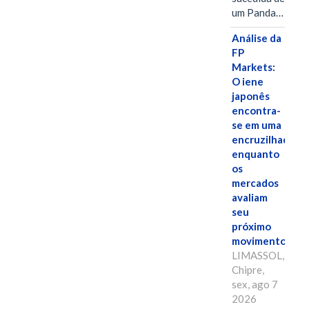
um Panda…
Análise da
FP
Markets:
O iene
japonês
encontra-
se em uma
encruzilhada
enquanto
os
mercados
avaliam
seu
próximo
movimento.
LIMASSOL,
Chipre,
sex, ago 7
2026