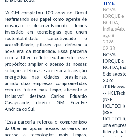
TIME.
NOVA
“A GM completou 100 anos no Brasil
IORQUE e
reafirmando seu papel como agente de
NOIDA,
inovação e desenvolvimento. Temos
Índia, sÃ¡b,
investido em tecnologias que unem
ago 8
sustentabilidade, conectividade e
2026
acessibilidade, pilares que definem a
09:33
nova era da mobilidade. Essa parceria
NOVA
com a Uber reflete exatamente esse
IORQUE e
propósito: ampliar o acesso às nossas
NOIDA, Índia,
soluções elétricas e acelerar a transição
8 de agosto de
energética nas cidades brasileiras,
2026
unindo duas empresas comprometidas
/PRNewswire/
com um futuro mais limpo, eficiente e
-- HCLTech
inclusivo’’, destaca Carlos Eduardo
(NSE:
Casagrande, diretor GM Envolve
HCLTECH)
América do Sul.
(BSE:
HCLTECH),
“Essa parceria reforça o compromisso
uma empresa
da Uber em apoiar nossos parceiros no
líder global em
acesso a tecnologias mais limpas,