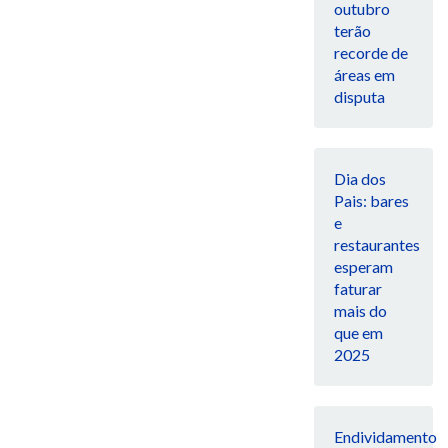
outubro
terão
recorde de
áreas em
disputa
Dia dos
Pais: bares
e
restaurantes
esperam
faturar
mais do
que em
2025
Endividamento