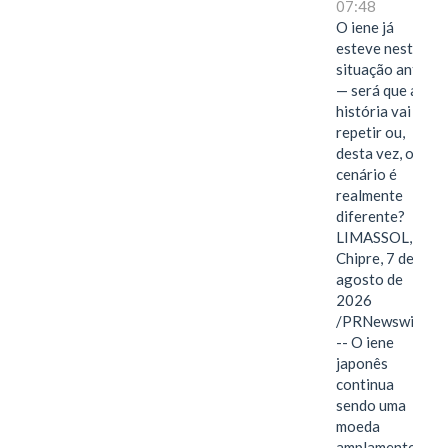
07:48
O iene já
esteve nesta
situação antes
— será que a
história vai se
repetir ou,
desta vez, o
cenário é
realmente
diferente?
LIMASSOL,
Chipre, 7 de
agosto de
2026
/PRNewswire/
-- O iene
japonês
continua
sendo uma
moeda
amplamente…