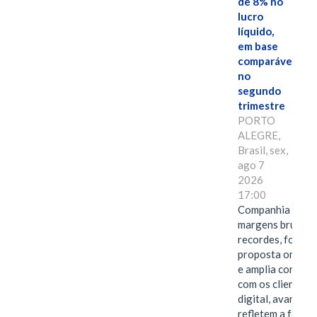
de 8% no
lucro
líquido,
em base
comparável,
no
segundo
trimestre
PORTO
ALEGRE,
Brasil, sex,
ago 7
2026
17:00
Companhia alcan
margens brutas
recordes, fortal
proposta omnica
e amplia conexã
com os clientes 
digital, avanços 
refletem a força 