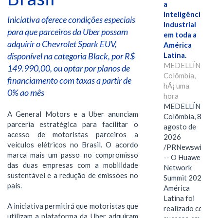
a
Inteligência
Iniciativa oferece condições especiais
Industrial
para que parceiros da Uber possam
em toda a
adquirir o Chevrolet Spark EUV,
América
disponível na categoria Black, por R$
Latina.
MEDELLÍN,
149.990,00, ou optar por planos de
Colômbia,
financiamento com taxas a partir de
hÃ¡ uma
0% ao mês
hora
MEDELLÍN,
A General Motors e a Uber anunciam
Colômbia, 8 de
parceria estratégica para facilitar o
agosto de
acesso de motoristas parceiros a
2026
veículos elétricos no Brasil. O acordo
/PRNewswire/
marca mais um passo no compromisso
-- O Huawei
das duas empresas com a mobilidade
Network
sustentável e a redução de emissões no
Summit 2026
país.
América
Latina foi
A iniciativa permitirá que motoristas que
realizado com
utilizam a plataforma da Uber adquiram