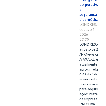
corporativa
e
segurança
cibernética
LONDRES,
qui, ago 6
2026
23:30
LONDRES, 6 de
agosto de 2026
/PRNewswire/ -
A AXA XL, que
atualmente deté
aproximadament
49% da S-RM,
anunciou hoje qu
firmou um acord
para adquirir as
ações restantes
da empresa. A S-
RM é uma