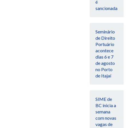
é
sancionada
Seminário
de Direito
Portuário
acontece
dias 6 e 7
de agosto
no Porto
de Itajaí
SIME de
BC inicia a
semana
com novas
vagas de