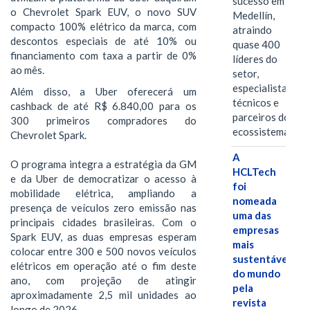
sucesso em
o Chevrolet Spark EUV, o novo SUV
Medellín,
compacto 100% elétrico da marca, com
atraindo
descontos especiais de até 10% ou
quase 400
financiamento com taxa a partir de 0%
líderes do
ao mês.
setor,
especialistas
Além disso, a Uber oferecerá um
técnicos e
cashback de até R$ 6.840,00 para os
parceiros do
300 primeiros compradores do
ecossistema.…
Chevrolet Spark.
A
O programa integra a estratégia da GM
HCLTech
e da Uber de democratizar o acesso à
foi
mobilidade elétrica, ampliando a
nomeada
presença de veículos zero emissão nas
uma das
principais cidades brasileiras. Com o
empresas
Spark EUV, as duas empresas esperam
mais
colocar entre 300 e 500 novos veículos
sustentáveis
elétricos em operação até o fim deste
do mundo
ano, com projeção de atingir
pela
aproximadamente 2,5 mil unidades ao
revista
longo de 2026.