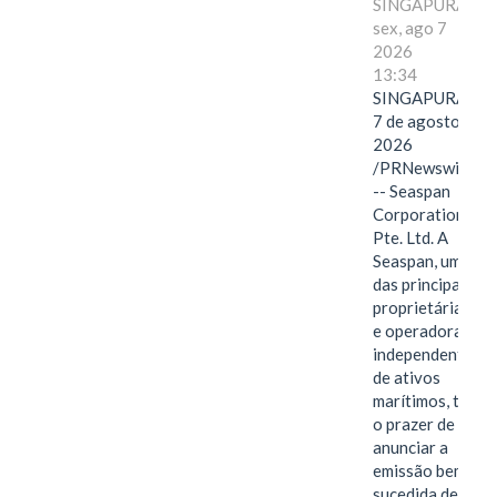
SINGAPURA,
sex, ago 7
2026
13:34
SINGAPURA,
7 de agosto de
2026
/PRNewswire/
-- Seaspan
Corporation
Pte. Ltd. A
Seaspan, uma
das principais
proprietárias
e operadoras
independentes
de ativos
marítimos, tem
o prazer de
anunciar a
emissão bem-
sucedida de