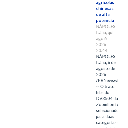
agrícolas
chinesas
de alta
potência
NÁPOLES,
Itália, qui,
ago 6
2026
23:44
NÁPOLES,
Itália, 6 de
agosto de
2026
/PRNewswire/
-- O trator
híbrido
DV3504 da
Zoomlion foi
selecionado
para duas
categorias do