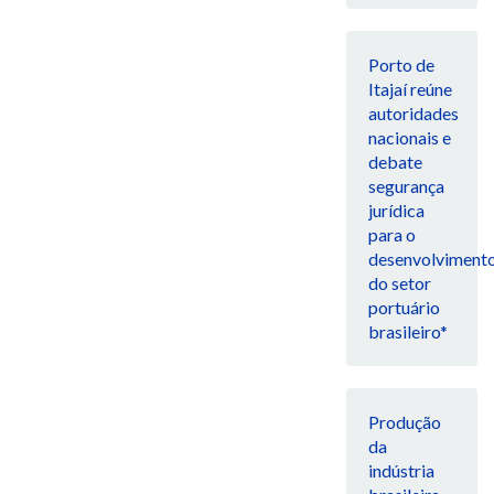
Porto de
Itajaí reúne
autoridades
nacionais e
debate
segurança
jurídica
para o
desenvolviment
do setor
portuário
brasileiro*
Produção
da
indústria