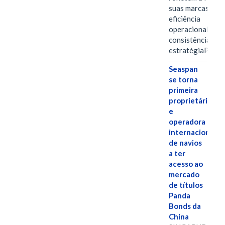
suas marcas, a
eficiência
operacional e a
consistência de 
estratégiaPOR
Seaspan
se torna
primeira
proprietária
e
operadora
internacional
de navios
a ter
acesso ao
mercado
de títulos
Panda
Bonds da
China