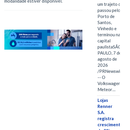
modalidade estiver disponível.
um trajeto que
passou pelo
Porto de
Santos,
Vinhedo e
terminou na
capital
paulistaSÃO
PAULO, 7 de
agosto de
2026
/PRNewswire/
-- O
Volkswagen
Meteor…
Lojas
Renner
S.A.
registra
crescimento