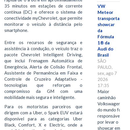
35 minutos em estações de corrente
VW
contínua (DC) e oferece o sistema de
Meteor
conectividade myChevrolet, que permite
transporta
monitorar o veículo à distância pelo
showcar
smartphone.
da
Fórmula
Entre os recursos de segurança e
1® da
assistência à condução, o veículo traz o
Audi do
pacote Chevrolet Intelligent Driving,
Brasil
que inclui Frenagem Automática de
SÃO
Emergência, Alerta de Colisão Frontal,
PAULO,
Assistente de Permanência em Faixa e
sex, ago 7
Controle de Cruzeiro Adaptativo -
2026
tecnologias que reforçam o
17:35
compromisso da GM com uma
Maior
mobilidade mais segura e inteligente.
caminhão
Volkswagen
Para os motoristas parceiros que
do mundo foi
dirigem com a Uber, o Spark EUV estará
responsável
disponível para as categorias Uber
por levar o
Black, Comfort, X e Electric, onde a
showcar em