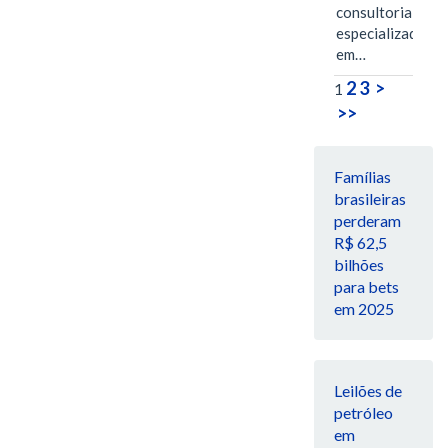
consultoria
especializada
em…
2
3
>
1
>>
Famílias
brasileiras
perderam
R$ 62,5
bilhões
para bets
em 2025
Leilões de
petróleo
em