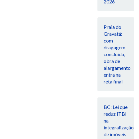
2026
Praia do
Gravatá:
com
dragagem
concluída,
obra de
alargamento
entra na
reta final
BC: Lei que
reduz ITBI
na
integralização
de imóveis