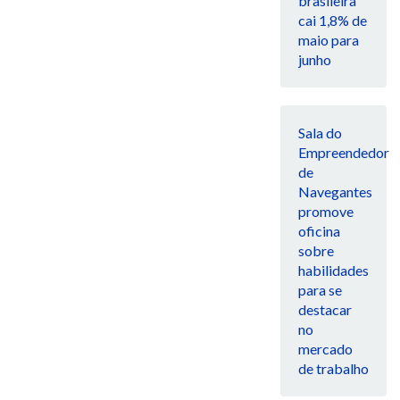
brasileira
cai 1,8% de
maio para
junho
Sala do
Empreendedor
de
Navegantes
promove
oficina
sobre
habilidades
para se
destacar
no
mercado
de trabalho