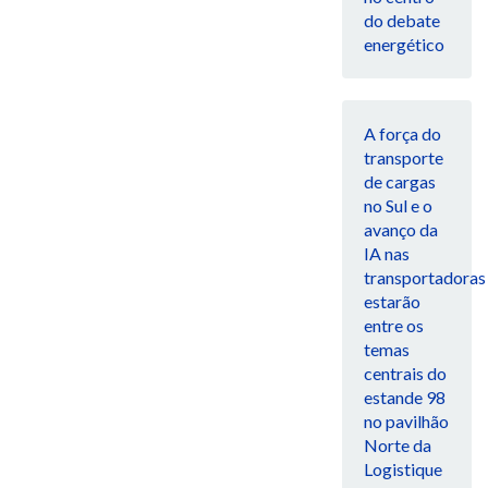
do debate
energético
A força do
transporte
de cargas
no Sul e o
avanço da
IA nas
transportadoras
estarão
entre os
temas
centrais do
estande 98
no pavilhão
Norte da
Logistique