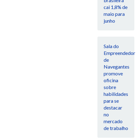
brasileira
cai 1,8% de
maio para
junho
Sala do
Empreendedor
de
Navegantes
promove
oficina
sobre
habilidades
para se
destacar
no
mercado
de trabalho