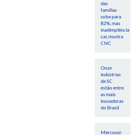
das
famílias
sobe para
82%, mas
inadimplência
cai, mostra
CNC
Onze
indústrias
de SC
estão entre
as mais
inovadoras
do Brasil
Mercosul-