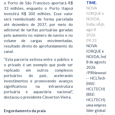
TIME.
o Porto de São Francisco aportará R$
NOVA
33 milhões, enquanto o Porto Itapoá
IORQUE e
investirá R$ 300 milhões. Esse valor
NOIDA,
será reembolsado de forma parcelada
Índia, sÃ¡b,
até dezembro de 2037, por meio do
ago 8
adicional de tarifas portuárias geradas
2026
pelo aumento no número de navios e no
09:33
volume de cargas movimentadas,
NOVA
resultado direto do aprofundamento do
IORQUE e
canal.
NOIDA, Índia,
“Esta parceria exitosa entre o público e
8 de agosto de
o privado é um exemplo que pode ser
2026
replicado em outros complexos
/PRNewswire/
portuários do país, acelerando
-- HCLTech
investimentos e promovendo avanços
(NSE:
significativos na infraestrutura
HCLTECH)
portuária e aquaviária nacional”,
(BSE:
destacou o presidente Cleverton Vieira.
HCLTECH),
uma empresa
líder global em
Engordamento da praia