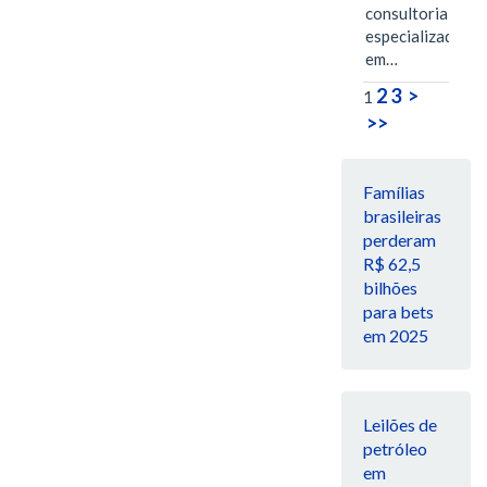
consultoria
especializada
em…
2
3
>
1
>>
Famílias
brasileiras
perderam
R$ 62,5
bilhões
para bets
em 2025
Leilões de
petróleo
em