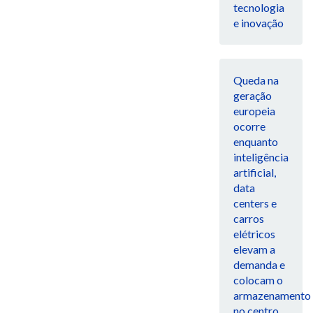
tecnologia
e inovação
Queda na
geração
europeia
ocorre
enquanto
inteligência
artificial,
data
centers e
carros
elétricos
elevam a
demanda e
colocam o
armazenamento
no centro