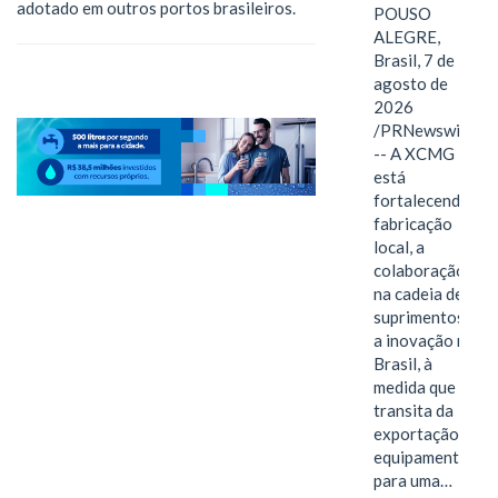
adotado em outros portos brasileiros.
POUSO
ALEGRE,
Brasil, 7 de
agosto de
2026
/PRNewswire/
-- A XCMG
está
fortalecendo a
fabricação
local, a
colaboração
na cadeia de
suprimentos e
a inovação no
Brasil, à
medida que
transita da
exportação de
equipamentos
para uma…