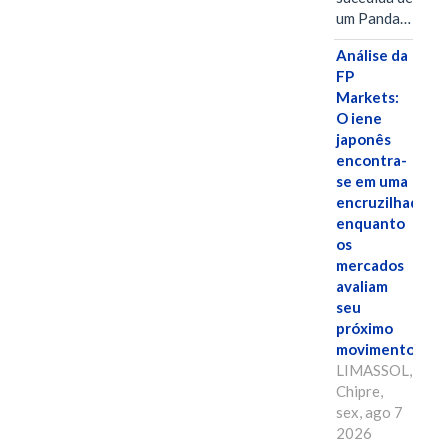
um Panda…
Análise da
FP
Markets:
O iene
japonês
encontra-
se em uma
encruzilhada
enquanto
os
mercados
avaliam
seu
próximo
movimento.
LIMASSOL,
Chipre,
sex, ago 7
2026