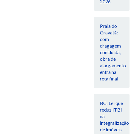
2026
Praia do
Gravatá:
com
dragagem
concluída,
obra de
alargamento
entra na
reta final
BC: Lei que
reduz ITBI
na
integralização
de imóveis