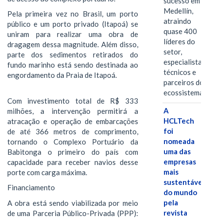
sucesso em
Medellín,
Pela primeira vez no Brasil, um porto
atraindo
público e um porto privado (Itapoá) se
quase 400
uniram para realizar uma obra de
líderes do
dragagem dessa magnitude. Além disso,
setor,
parte dos sedimentos retirados do
especialistas
fundo marinho está sendo destinada ao
técnicos e
engordamento da Praia de Itapoá.
parceiros do
ecossistema.…
Com investimento total de R$ 333
A
milhões, a intervenção permitirá a
HCLTech
atracação e operação de embarcações
foi
de até 366 metros de comprimento,
nomeada
tornando o Complexo Portuário da
uma das
Babitonga o primeiro do país com
empresas
capacidade para receber navios desse
mais
porte com carga máxima.
sustentáveis
Financiamento
do mundo
pela
A obra está sendo viabilizada por meio
revista
de uma Parceria Público-Privada (PPP):