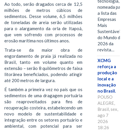
tecnologia, foi
Ao todo, serão dragados cerca de 12,5
nomeada para
milhões de metros cúbicos de
a lista das
sedimentos. Desse volume, 6,5 milhões
Empresas
de toneladas de areia serão utilizadas
Mais
para o alargamento da orla de Itapoá,
Sustentáveis
que vem sofrendo com processos de
do Mundo de
erosão marítima nos últimos anos.
2026 da
revista…
Trata-se da maior obra de
engordamento de praia já realizada no
XCMG
Brasil, tanto em volume quanto em
reforça a
extensão – serão 8 quilômetros de faixa
produção
litorânea beneficiados, podendo atingir
local e a
até 200 metros de largura.
inovação
É também a primeira vez no país que os
no Brasil.
sedimentos de uma dragagem portuária
POUSO
são reaproveitados para fins de
ALEGRE,
recuperação costeira, estabelecendo um
Brasil, sex,
novo modelo de sustentabilidade e
ago 7
integração entre os setores portuário e
2026
ambiental, com potencial para ser
18:26