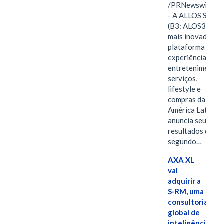
/PRNewswire/ -
- A ALLOS S.A.
(B3: ALOS3), a
mais inovadora
plataforma de
experiências,
entretenimento,
serviços,
lifestyle e
compras da
América Latina
anuncia seus
resultados do
segundo…
AXA XL
vai
adquirir a
S-RM, uma
consultoria
global de
inteligência