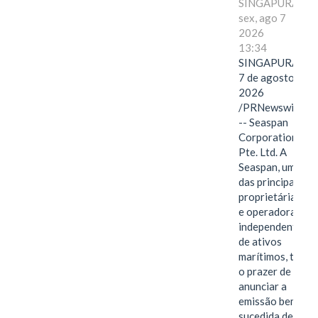
SINGAPURA,
sex, ago 7
2026
13:34
SINGAPURA,
7 de agosto de
2026
/PRNewswire/
-- Seaspan
Corporation
Pte. Ltd. A
Seaspan, uma
das principais
proprietárias
e operadoras
independentes
de ativos
marítimos, tem
o prazer de
anunciar a
emissão bem-
sucedida de