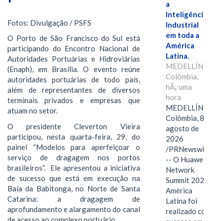
a
Inteligência
Fotos: Divulgação / PSFS
Industrial
em toda a
O Porto de São Francisco do Sul está
América
participando do Encontro Nacional de
Latina.
Autoridades Portuárias e Hidroviárias
MEDELLÍN,
(Enaph), em Brasília. O evento reúne
Colômbia,
autoridades portuárias de todo país,
hÃ¡ uma
além de representantes de diversos
hora
terminais privados e empresas que
MEDELLÍN,
atuam no setor.
Colômbia, 8 de
O presidente Cleverton Vieira
agosto de
participou, nesta quarta-feira, 29, do
2026
painel “Modelos para aperfeiçoar o
/PRNewswire/
serviço de dragagem nos portos
-- O Huawei
brasileiros”. Ele apresentou a iniciativa
Network
de sucesso que está em execução na
Summit 2026
Baía da Babitonga, no Norte de Santa
América
Catarina: a dragagem de
Latina foi
aprofundamento e alargamento do canal
realizado com
de acesso ao complexo portuário.