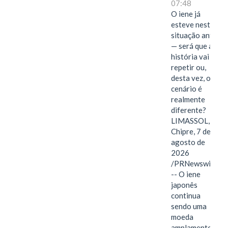
07:48
O iene já
esteve nesta
situação antes
— será que a
história vai se
repetir ou,
desta vez, o
cenário é
realmente
diferente?
LIMASSOL,
Chipre, 7 de
agosto de
2026
/PRNewswire/
-- O iene
japonês
continua
sendo uma
moeda
amplamente…