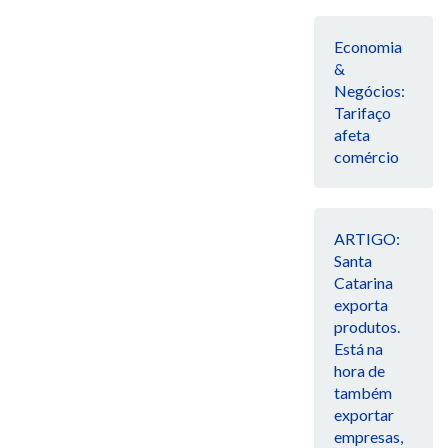
Economia
&
Negócios:
Tarifaço
afeta
comércio
ARTIGO:
Santa
Catarina
exporta
produtos.
Está na
hora de
também
exportar
empresas,