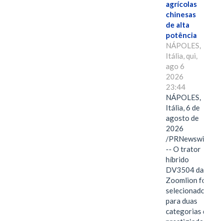
agrícolas
chinesas
de alta
potência
NÁPOLES,
Itália, qui,
ago 6
2026
23:44
NÁPOLES,
Itália, 6 de
agosto de
2026
/PRNewswire/
-- O trator
híbrido
DV3504 da
Zoomlion foi
selecionado
para duas
categorias do