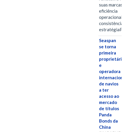
suas marcas, a
eficiência
operacional e a
consistência de 
estratégiaPOR
Seaspan
se torna
primeira
proprietária
e
operadora
internacional
de navios
a ter
acesso ao
mercado
de títulos
Panda
Bonds da
China