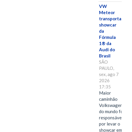
VW
Meteor
transporta
showcar
da
Fórmula
1® da
Audi do
Brasil
SÃO
PAULO,
sex, ago 7
2026
17:35
Maior
caminhão
Volkswagen
do mundo foi
responsável
por levar o
showcar em