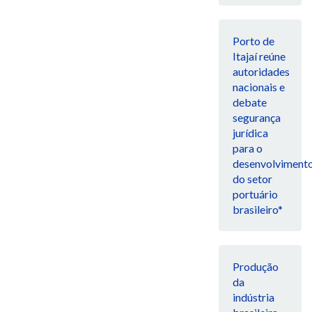
Porto de
Itajaí reúne
autoridades
nacionais e
debate
segurança
jurídica
para o
desenvolviment
do setor
portuário
brasileiro*
Produção
da
indústria