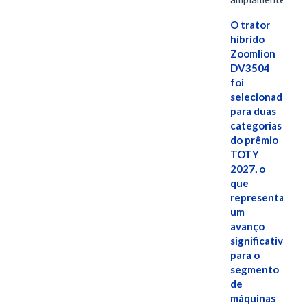
O trator
híbrido
Zoomlion
DV3504
foi
selecionado
para duas
categorias
do prêmio
TOTY
2027, o
que
representa
um
avanço
significativo
para o
segmento
de
máquinas