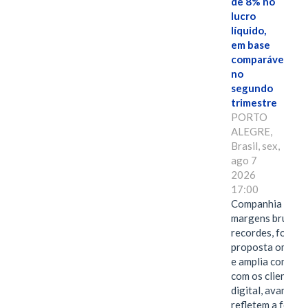
de 8% no
lucro
líquido,
em base
comparável,
no
segundo
trimestre
PORTO
ALEGRE,
Brasil, sex,
ago 7
2026
17:00
Companhia alcan
margens brutas
recordes, fortal
proposta omnica
e amplia conexã
com os clientes 
digital, avanços 
refletem a força 