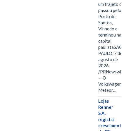
um trajeto que
passou pelo
Porto de
Santos,
Vinhedo e
terminou na
capital
paulistaSÃO
PAULO, 7 de
agosto de
2026
/PRNewswire/
-- O
Volkswagen
Meteor…
Lojas
Renner
S.A.
registra
crescimento