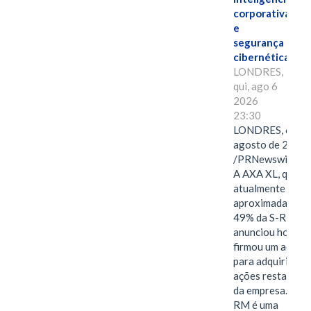
corporativa
e
segurança
cibernética
LONDRES,
qui, ago 6
2026
23:30
LONDRES, 6 de
agosto de 2026
/PRNewswire/ -
A AXA XL, que
atualmente deté
aproximadament
49% da S-RM,
anunciou hoje qu
firmou um acord
para adquirir as
ações restantes
da empresa. A S-
RM é uma