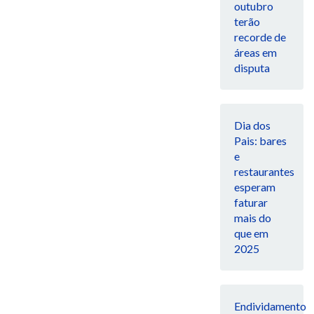
outubro
terão
recorde de
áreas em
disputa
Dia dos
Pais: bares
e
restaurantes
esperam
faturar
mais do
que em
2025
Endividamento