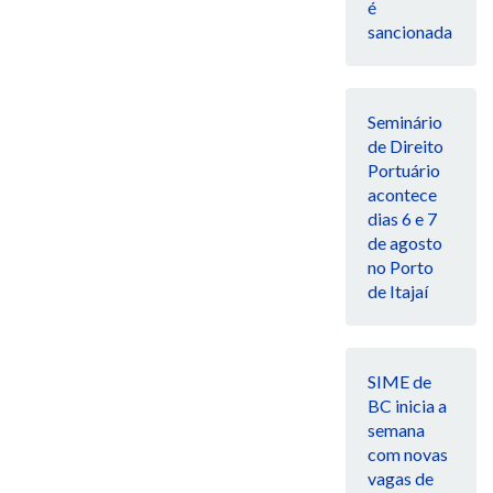
é
sancionada
Seminário
de Direito
Portuário
acontece
dias 6 e 7
de agosto
no Porto
de Itajaí
SIME de
BC inicia a
semana
com novas
vagas de