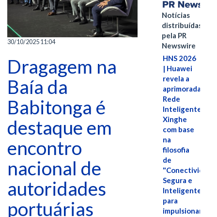
Notícias
distribuídas
pela PR
30/10/2025 11:04
Newswire
HNS 2026
Dragagem na
| Huawei
revela a
Baía da
aprimorada
Rede
Babitonga é
Inteligente
Xinghe
destaque em
com base
na
encontro
filosofia
de
nacional de
"Conectividade
Segura e
autoridades
Inteligente"
para
portuárias
impulsionar