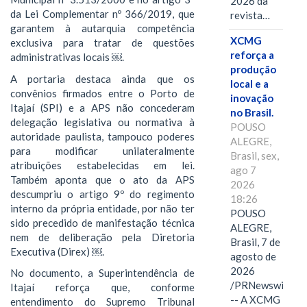
2026 da
da Lei Complementar nº 366/2019, que
revista…
garantem à autarquia competência
XCMG
exclusiva para tratar de questões
reforça a
administrativas locais ￼.
produção
A portaria destaca ainda que os
local e a
convênios firmados entre o Porto de
inovação
Itajaí (SPI) e a APS não concederam
no Brasil.
delegação legislativa ou normativa à
POUSO
autoridade paulista, tampouco poderes
ALEGRE,
para modificar unilateralmente
Brasil, sex,
atribuições estabelecidas em lei.
ago 7
Também aponta que o ato da APS
2026
descumpriu o artigo 9º do regimento
18:26
interno da própria entidade, por não ter
POUSO
sido precedido de manifestação técnica
ALEGRE,
nem de deliberação pela Diretoria
Brasil, 7 de
Executiva (Direx) ￼.
agosto de
2026
No documento, a Superintendência de
/PRNewswire/
Itajaí reforça que, conforme
-- A XCMG
entendimento do Supremo Tribunal