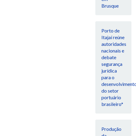
Brusque
Porto de
Itajaí reúne
autoridades
nacionais e
debate
segurança
jurídica
para o
desenvolviment
do setor
portuário
brasileiro*
Produção
da