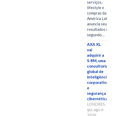
serviços,
lifestyle e
compras da
América Latina
anuncia seus
resultados do
segundo…
AXA XL
vai
adquirir a
S-RM, uma
consultoria
global de
inteligência
corporativa
e
segurança
cibernética
LONDRES,
qui, ago 6
2026