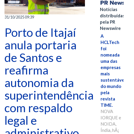
Notícias
distribuídas
31/10/2025 09:39
pela PR
Newswire
Porto de Itajaí
A
anula portaria
HCLTech
foi
de Santos e
nomeada
uma das
reafirma
empresas
mais
autonomia da
sustentáveis
do mundo
superintendência
pela
revista
com respaldo
TIME.
NOVA
legal e
IORQUE e
NOIDA,
administrativo
Índia, hÃ¡