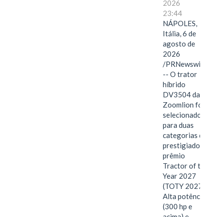
2026
23:44
NÁPOLES,
Itália, 6 de
agosto de
2026
/PRNewswire/
-- O trator
híbrido
DV3504 da
Zoomlion foi
selecionado
para duas
categorias do
prestigiado
prêmio
Tractor of the
Year 2027
(TOTY 2027:
Alta potência
(300 hp e
acima) e…