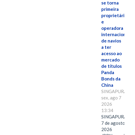
se torna
primeira
proprietária
e
operadora
internacional
de navios
a ter
acesso ao
mercado
de títulos
Panda
Bonds da
China
SINGAPURA,
sex, ago 7
2026
13:34
SINGAPURA,
7 de agosto de
2026