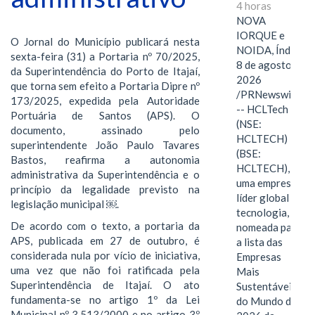
4 horas
NOVA
IORQUE e
O Jornal do Município publicará nesta
NOIDA, Índia,
sexta-feira (31) a Portaria nº 70/2025,
8 de agosto de
da Superintendência do Porto de Itajaí,
2026
que torna sem efeito a Portaria Dipre nº
/PRNewswire/
173/2025, expedida pela Autoridade
-- HCLTech
Portuária de Santos (APS). O
(NSE:
documento, assinado pelo
HCLTECH)
superintendente João Paulo Tavares
(BSE:
Bastos, reafirma a autonomia
HCLTECH),
administrativa da Superintendência e o
uma empresa
princípio da legalidade previsto na
líder global em
legislação municipal ￼.
tecnologia, foi
De acordo com o texto, a portaria da
nomeada para
APS, publicada em 27 de outubro, é
a lista das
considerada nula por vício de iniciativa,
Empresas
uma vez que não foi ratificada pela
Mais
Superintendência de Itajaí. O ato
Sustentáveis
fundamenta-se no artigo 1º da Lei
do Mundo de
Municipal nº 3.513/2000 e no artigo 3º