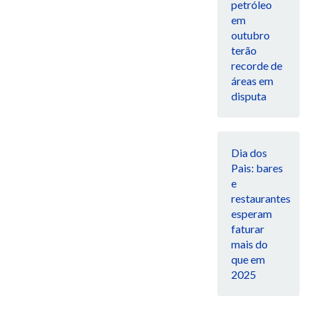
petróleo
em
outubro
terão
recorde de
áreas em
disputa
Dia dos
Pais: bares
e
restaurantes
esperam
faturar
mais do
que em
2025