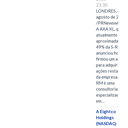
23:30
LONDRES, 6 de
agosto de 2026
/PRNewswire/ -
A AXA XL, que
atualmente deté
aproximadament
49% da S-RM,
anunciou hoje qu
firmou um acord
para adquirir as
ações restantes
da empresa. A S-
RM é uma
consultoria
especializada
em…
A Eightco
Holdings
(NASDAQ: