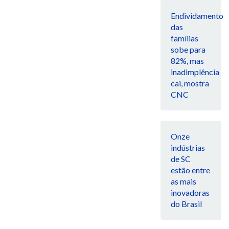
Endividamento
das
famílias
sobe para
82%, mas
inadimplência
cai, mostra
CNC
Onze
indústrias
de SC
estão entre
as mais
inovadoras
do Brasil