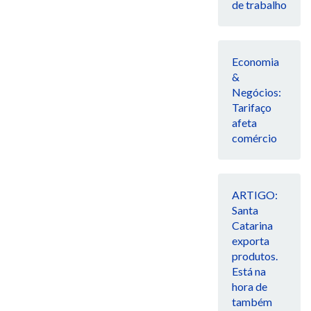
de trabalho
Economia
&
Negócios:
Tarifaço
afeta
comércio
ARTIGO:
Santa
Catarina
exporta
produtos.
Está na
hora de
também