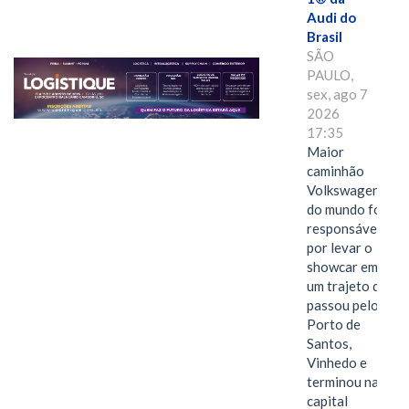
Audi do
Brasil
SÃO
PAULO,
sex, ago 7
2026
17:35
Maior
caminhão
Volkswagen
do mundo foi
responsável
por levar o
showcar em
um trajeto que
passou pelo
Porto de
Santos,
Vinhedo e
terminou na
capital