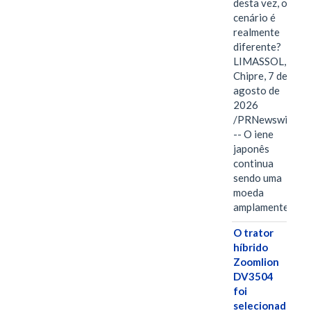
desta vez, o
cenário é
realmente
diferente?
LIMASSOL,
Chipre, 7 de
agosto de
2026
/PRNewswire/
-- O iene
japonês
continua
sendo uma
moeda
amplamente…
O trator
híbrido
Zoomlion
DV3504
foi
selecionado