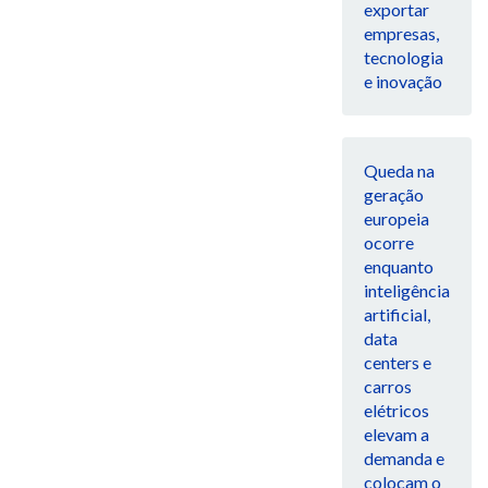
exportar
empresas,
tecnologia
e inovação
Queda na
geração
europeia
ocorre
enquanto
inteligência
artificial,
data
centers e
carros
elétricos
elevam a
demanda e
colocam o