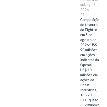
qui, ago 6
2026
21:41
Composição
do tesouro
da Eightco
em 5 de
agosto de
2026: US$
90 milhões
em ações
indiretas da
OpenAI,
US$ 18
milhões em
ações da
Beast
Industries,
16.278
ETH, quase
302 milhões