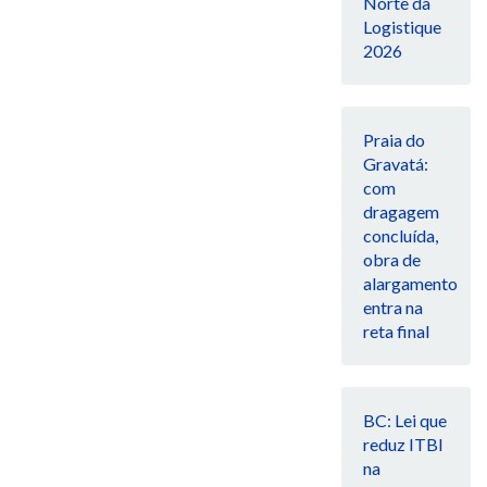
Norte da
Logistique
2026
Praia do
Gravatá:
com
dragagem
concluída,
obra de
alargamento
entra na
reta final
BC: Lei que
reduz ITBI
na