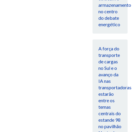
armazenamento
no centro
do debate
energético
A força do
transporte
de cargas
no Sul e o
avanço da
IA nas
transportadoras
estarão
entre os
temas
centrais do
estande 98
no pavilhão