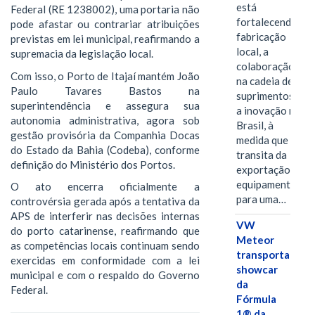
está
Federal (RE 1238002), uma portaria não
fortalecendo a
pode afastar ou contrariar atribuições
fabricação
previstas em lei municipal, reafirmando a
local, a
supremacia da legislação local.
colaboração
Com isso, o Porto de Itajaí mantém João
na cadeia de
Paulo Tavares Bastos na
suprimentos e
superintendência e assegura sua
a inovação no
autonomia administrativa, agora sob
Brasil, à
gestão provisória da Companhia Docas
medida que
do Estado da Bahia (Codeba), conforme
transita da
definição do Ministério dos Portos.
exportação de
equipamentos
O ato encerra oficialmente a
para uma…
controvérsia gerada após a tentativa da
APS de interferir nas decisões internas
VW
do porto catarinense, reafirmando que
Meteor
as competências locais continuam sendo
transporta
exercidas em conformidade com a lei
showcar
municipal e com o respaldo do Governo
da
Federal.
Fórmula
1® da