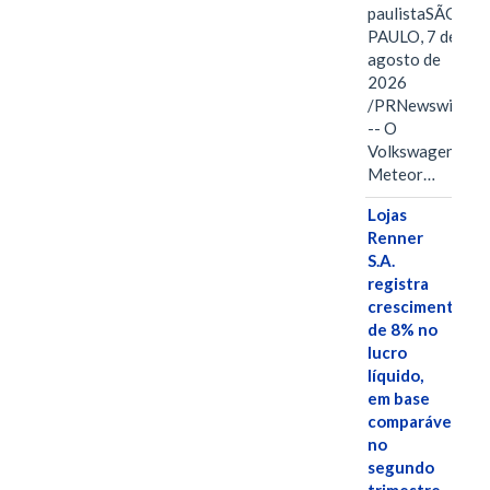
paulistaSÃO
PAULO, 7 de
agosto de
2026
/PRNewswire/
-- O
Volkswagen
Meteor…
Lojas
Renner
S.A.
registra
crescimento
de 8% no
lucro
líquido,
em base
comparável,
no
segundo