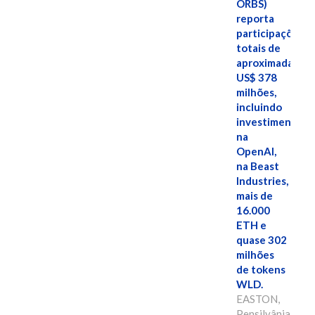
ORBS)
reporta
participações
totais de
aproximadamen
US$ 378
milhões,
incluindo
investimentos
na
OpenAI,
na Beast
Industries,
mais de
16.000
ETH e
quase 302
milhões
de tokens
WLD.
EASTON,
Pensilvânia,