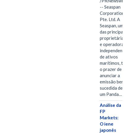
/PRNewswire/
-- Seaspan
Corporation
Pte. Ltd. A
Seaspan, uma
das principais
proprietárias
e operadoras
independentes
de ativos
marítimos, tem
o prazer de
anunciar a
emissão bem-
sucedida de
um Panda…
Análise da
FP
Markets:
O iene
japonês