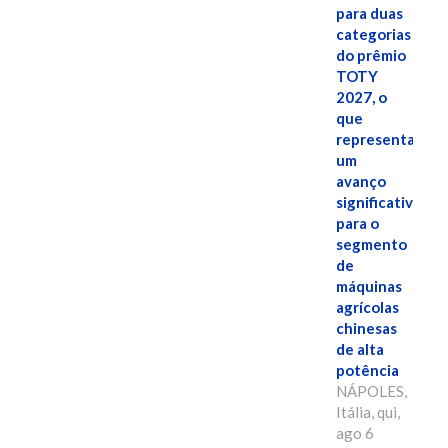
para duas
categorias
do prêmio
TOTY
2027, o
que
representa
um
avanço
significativo
para o
segmento
de
máquinas
agrícolas
chinesas
de alta
potência
NÁPOLES,
Itália, qui,
ago 6