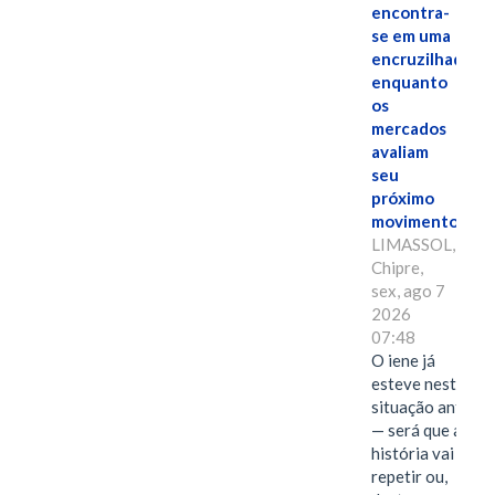
encontra-
se em uma
encruzilhada
enquanto
os
mercados
avaliam
seu
próximo
movimento.
LIMASSOL,
Chipre,
sex, ago 7
2026
07:48
O iene já
esteve nesta
situação antes
— será que a
história vai se
repetir ou,