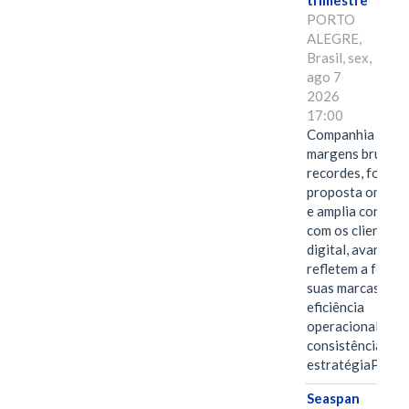
trimestre
PORTO
ALEGRE,
Brasil, sex,
ago 7
2026
17:00
Companhia alcan
margens brutas
recordes, fortal
proposta omnica
e amplia conexã
com os clientes 
digital, avanços 
refletem a força 
suas marcas, a
eficiência
operacional e a
consistência de 
estratégiaPOR
Seaspan