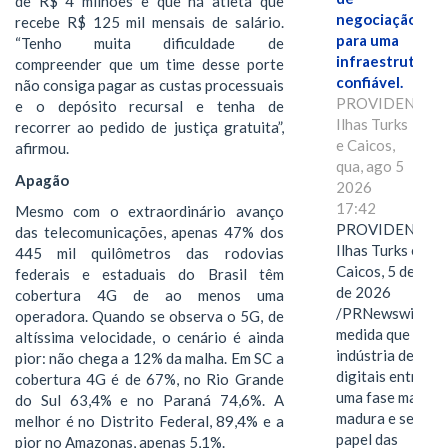
de R$ 4 milhões e que há atleta que
negociação
recebe R$ 125 mil mensais de salário.
para uma
“Tenho muita dificuldade de
infraestrutura
compreender que um time desse porte
confiável.
não consiga pagar as custas processuais
PROVIDENCIAL
e o depósito recursal e tenha de
Ilhas Turks
recorrer ao pedido de justiça gratuita”,
e Caicos,
afirmou.
qua, ago 5
Apagão
2026
17:42
Mesmo com o extraordinário avanço
PROVIDENCIAL
das telecomunicações, apenas 47% dos
Ilhas Turks e
445 mil quilômetros das rodovias
Caicos, 5 de ago
federais e estaduais do Brasil têm
de 2026
cobertura 4G de ao menos uma
/PRNewswire/ --
operadora. Quando se observa o 5G, de
medida que a
altíssima velocidade, o cenário é ainda
indústria de ativ
pior: não chega a 12% da malha. Em SC a
digitais entra em
cobertura 4G é de 67%, no Rio Grande
uma fase mais
do Sul 63,4% e no Paraná 74,6%. A
madura e seletiva
melhor é no Distrito Federal, 89,4% e a
papel das
pior no Amazonas, apenas 5,1%.