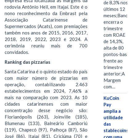
empresa está localizada às margens da
de 8,3% nos
rodovia Antônio Heil, em Itajaí. Este é o
últimos 12
nono reconhecimento da Embrast pela
meses;Banco
Associação Catarinense de
encerra o
Supermercados (Acats), com premiações
trimestre
também nos anos de 2015, 2016, 2017,
com ROAE
2018, 2019, 2022, 2023 e 2024. A
de 14,3%,
cerimônia reuniu mais de 700
alta de 80
convidados.
pontos-base
frente ao
Ranking das pizzarias
trimestre
Santa Catarina é o quinto estado do país
anterior;A
com maior número de pizzarias em
Margem
operação, contabilizando 2.463
com…
estabelecimentos em 2024, 7,46% a
mais na comparação com 2023. As 10
KuCoin
cidades catarinenses com maior
Pay
concentração desse negócio são:
amplia a
Florianópolis (263), Joinville (185),
utilidade
Blumenau (133), Balneário Camboriú
das
(119), Chapecó (97), Palhoça (87), São
stablecoins
José (86), Itajaí (81), Criciúma (70) e
com uma