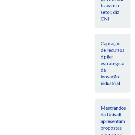
travam o
setor, diz
CNI
Captação
de recursos
é pilar
estratégico
da
inovação
industrial
Mestrandos
da Univali
apresentam
propostas
para atrair