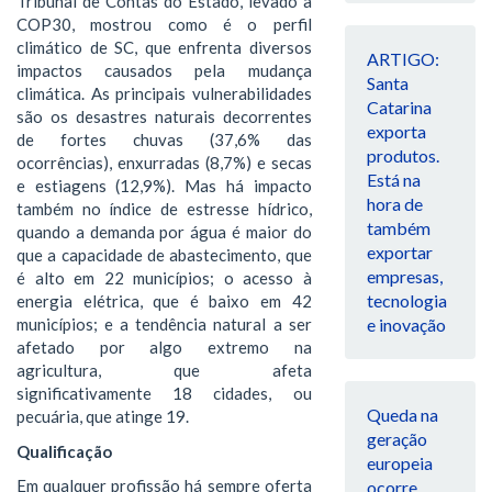
Tribunal de Contas do Estado, levado à
COP30, mostrou como é o perfil
climático de SC, que enfrenta diversos
ARTIGO:
impactos causados pela mudança
Santa
climática. As principais vulnerabilidades
Catarina
são os desastres naturais decorrentes
exporta
de fortes chuvas (37,6% das
produtos.
ocorrências), enxurradas (8,7%) e secas
Está na
e estiagens (12,9%). Mas há impacto
hora de
também no índice de estresse hídrico,
também
quando a demanda por água é maior do
exportar
que a capacidade de abastecimento, que
empresas,
é alto em 22 municípios; o acesso à
tecnologia
energia elétrica, que é baixo em 42
e inovação
municípios; e a tendência natural a ser
afetado por algo extremo na
agricultura, que afeta
significativamente 18 cidades, ou
Queda na
pecuária, que atinge 19.
geração
Qualificação
europeia
Em qualquer profissão há sempre oferta
ocorre