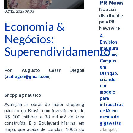
Notícias
02/12/2025 09:03
distribuídas
pela PR
Economia &
Newswire
Negócios:
A
Envision
Superendividamento
inaugura
o Galaxy
Campus
em
Por: Augusto César Diegoli
Ulanqab,
(
acdiegoli@gmail.com
)
criando
um
modelo
Shopping náutico
para
infraestrutura
Avançam as obras do maior shopping
de IA em
náutico do Brasil, com investimento de
escala de
R$ 100 milhões e 38 mil m2 de área
gigawatts
construída. É o Boulevard Marina, em
Ulanqab,
Itajaí, que acaba de concluir 100% do