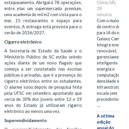
China, hÃ¡
estaqueamento. Abrigará 78 operações,
39
entre elas um supermercado premium,
minutos
uma academia de mil m2 com vista para o
Com o maior edif
mar, 15 restaurantes e espaço para
de centro de dad
eventos. A entrega está prevista para o
para IA do mundo
verão de 2026/2027.
Galaxy Campus
Cigarro eletrônico
integra energia
renovável,
A Secretaria de Estado da Saúde e o
gerenciamento
Ministério Público de SC estão unindo
inteligente de
ações diante de um novo flagelo que
energia e
começa a ser constatado nas escolas
computação de a
públicas e privadas, que é a presença do
densidade em um
cigarro eletrônico entre os estudantes.
infraestrutura d
O alarme soou depois de pesquisa feita
escala sem
pela UFSC em setembro apontando que
precedentes.Ula
cerca de 30% dos jovens entre 12 e 19
…
anos do Estado já utilizaram cigarro
eletrônico ao menos uma vez.
A sétima
Superendividamento
edição
anual do