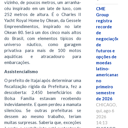
vizinho, de poucos metros, um arranha-
céu inspirado em um iate de luxo, com
CME
252 metros de altura. É o Charles II
Group
Yacht Royal Home by Okean, da Gessele
registra
Empreendimentos, inspirado no iate
recorde
Okean 80. Será um dos cinco mais altos
de
do Brasil, com elementos típicos do
negociações
universo náutico, como garagem
de
privativa para mais de 100 motos
futuros e
aquáticas e atracadouro para
opções de
embarcações.
moedas
latino-
Assistencialismo
americanas
O prefeito de Itajaí após determinar uma
no
fiscalização rígida da Prefeitura, fez a
primeiro
descoberta: 2.450 beneficiários do
semestre
Bolsa Família estavam recebendo
de 2026
indevidamente. E quem perdeu a mamata
CHICAGO,
silenciou. Se outras prefeituras se
qui, ago 6
dessem ao mesmo trabalho, teriam
2026
muitas surpresas. Saberia que, exceções
14:13