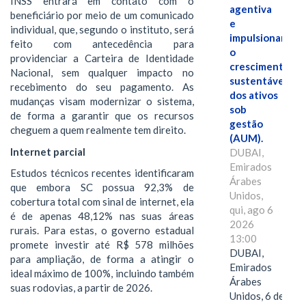
INSS entrará em contato com o
agentiva
beneficiário por meio de um comunicado
e
individual, que, segundo o instituto, será
impulsionar
feito com antecedência para
o
providenciar a Carteira de Identidade
crescimento
Nacional, sem qualquer impacto no
sustentável
recebimento do seu pagamento. As
dos ativos
mudanças visam modernizar o sistema,
sob
de forma a garantir que os recursos
gestão
cheguem a quem realmente tem direito.
(AUM).
Internet parcial
DUBAI,
Emirados
Estudos técnicos recentes identificaram
Árabes
que embora SC possua 92,3% de
Unidos,
cobertura total com sinal de internet, ela
qui, ago 6
é de apenas 48,12% nas suas áreas
2026
rurais. Para estas, o governo estadual
13:00
promete investir até R$ 578 milhões
DUBAI,
para ampliação, de forma a atingir o
Emirados
ideal máximo de 100%, incluindo também
Árabes
suas rodovias, a partir de 2026.
Unidos, 6 de