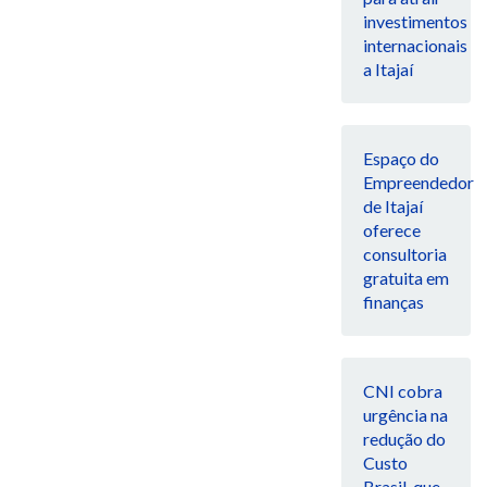
investimentos
internacionais
a Itajaí
Espaço do
Empreendedor
de Itajaí
oferece
consultoria
gratuita em
finanças
CNI cobra
urgência na
redução do
Custo
Brasil, que