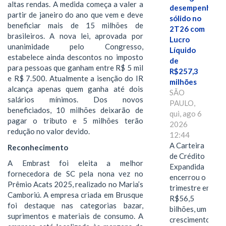
altas rendas. A medida começa a valer a
desempenho
partir de janeiro do ano que vem e deve
sólido no
beneficiar mais de 15 milhões de
2T26 com
brasileiros. A nova lei, aprovada por
Lucro
unanimidade pelo Congresso,
Líquido
estabelece ainda descontos no imposto
de
para pessoas que ganham entre R$ 5 mil
R$257,3
e R$ 7.500. Atualmente a isenção do IR
milhões
alcança apenas quem ganha até dois
SÃO
salários mínimos. Dos novos
PAULO,
beneficiados, 10 milhões deixarão de
qui, ago 6
pagar o tributo e 5 milhões terão
2026
redução no valor devido.
12:44
A Carteira
Reconhecimento
de Crédito
A Embrast foi eleita a melhor
Expandida
fornecedora de SC pela nona vez no
encerrou o
Prêmio Acats 2025, realizado no Maria’s
trimestre em
Camboriú. A empresa criada em Brusque
R$56,5
foi destaque nas categorias bazar,
bilhões, um
suprimentos e materiais de consumo. A
crescimento