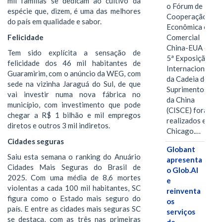
mil famílias se dedicam ao cultivo da
o Fórum de
espécie que, dizem, é uma das melhores
Cooperação
do país em qualidade e sabor.
Econômica e
Felicidade
Comercial
China-EUA e a
Tem sido explícita a sensação de
5ª Exposição
felicidade dos 46 mil habitantes de
Internacional
Guaramirim, com o anúncio da WEG, com
da Cadeia de
sede na vizinha Jaraguá do Sul, de que
Suprimentos
vai investir numa nova fábrica no
da China
município, com investimento que pode
(CISCE) foram
chegar a R$ 1 bilhão e mil empregos
realizados em
diretos e outros 3 mil indiretos.
Chicago.…
Cidades seguras
Globant
Saiu esta semana o ranking do Anuário
apresenta
Cidades Mais Seguras do Brasil de
o Glob.AI
2025. Com uma média de 8,6 mortes
e
violentas a cada 100 mil habitantes, SC
reinventa
figura como o Estado mais seguro do
os
país. E entre as cidades mais seguras SC
serviços
se destaca, com as três nas primeiras