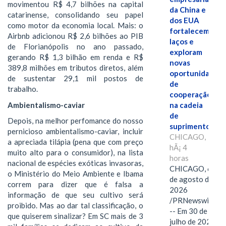
movimentou R$ 4,7 bilhões na capital
da China e
catarinense, consolidando seu papel
dos EUA
como motor da economia local. Mais: o
fortalecem
Airbnb adicionou R$ 2,6 bilhões ao PIB
laços e
de Florianópolis no ano passado,
exploram
gerando R$ 1,3 bilhão em renda e R$
novas
389,8 milhões em tributos diretos, além
oportunidades
de sustentar 29,1 mil postos de
de
trabalho.
cooperação
Ambientalismo-caviar
na cadeia
de
Depois, na melhor perfomance do nosso
suprimentos.
pernicioso ambientalismo-caviar, incluir
CHICAGO,
a apreciada tilápia (pena que com preço
hÃ¡ 4
muito alto para o consumidor), na lista
horas
nacional de espécies exóticas invasoras,
CHICAGO, 6
o Ministério do Meio Ambiente e Ibama
de agosto de
correm para dizer que é falsa a
2026
informação de que seu cultivo será
/PRNewswire/
proibido. Mas ao dar tal classificação, o
-- Em 30 de
que quiserem sinalizar? Em SC mais de 3
julho de 2026,