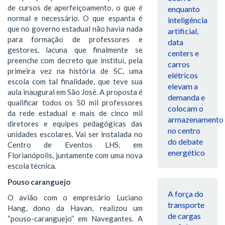
de cursos de aperfeiçoamento, o que é
enquanto
normal e necessário. O que espanta é
inteligência
que no governo estadual não havia nada
artificial,
para formação de professores e
data
gestores, lacuna que finalmente se
centers e
preenche com decreto que institui, pela
carros
primeira vez na história de SC, uma
elétricos
escola com tal finalidade, que teve sua
elevam a
aula inaugural em São José. A proposta é
demanda e
qualificar todos os 50 mil professores
colocam o
da rede estadual e mais de cinco mil
armazenamento
diretores e equipes pedagógicas das
no centro
unidades escolares. Vai ser instalada no
do debate
Centro de Eventos LHS, em
energético
Florianópolis, juntamente com uma nova
escola técnica.
Pouso caranguejo
A força do
O avião com o empresário Luciano
transporte
Hang, dono da Havan, realizou um
de cargas
“pouso-caranguejo” em Navegantes. A