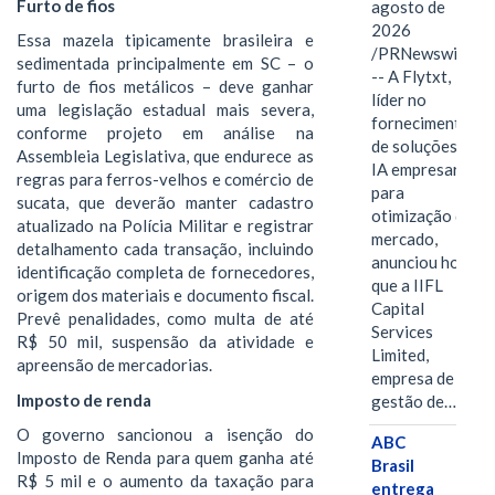
Furto de fios
agosto de
2026
Essa mazela tipicamente brasileira e
/PRNewswire/
sedimentada principalmente em SC – o
-- A Flytxt,
furto de fios metálicos – deve ganhar
líder no
uma legislação estadual mais severa,
fornecimento
conforme projeto em análise na
de soluções de
Assembleia Legislativa, que endurece as
IA empresarial
regras para ferros-velhos e comércio de
para
sucata, que deverão manter cadastro
otimização de
atualizado na Polícia Militar e registrar
mercado,
detalhamento cada transação, incluindo
anunciou hoje
identificação completa de fornecedores,
que a IIFL
origem dos materiais e documento fiscal.
Capital
Prevê penalidades, como multa de até
Services
R$ 50 mil, suspensão da atividade e
Limited,
apreensão de mercadorias.
empresa de
Imposto de renda
gestão de…
O governo sancionou a isenção do
ABC
Imposto de Renda para quem ganha até
Brasil
R$ 5 mil e o aumento da taxação para
entrega