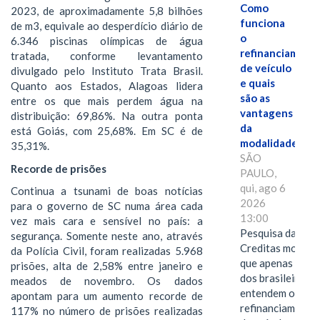
Como
2023, de aproximadamente 5,8 bilhões
funciona
de m3, equivale ao desperdício diário de
o
6.346 piscinas olímpicas de água
refinanciament
tratada, conforme levantamento
de veículo
divulgado pelo Instituto Trata Brasil.
e quais
Quanto aos Estados, Alagoas lidera
são as
entre os que mais perdem água na
vantagens
distribuição: 69,86%. Na outra ponta
da
está Goiás, com 25,68%. Em SC é de
modalidade?
35,31%.
SÃO
Recorde de prisões
PAULO,
qui, ago 6
Continua a tsunami de boas notícias
2026
para o governo de SC numa área cada
13:00
vez mais cara e sensível no país: a
Pesquisa da
segurança. Somente neste ano, através
Creditas mostra
da Polícia Civil, foram realizadas 5.968
que apenas 28%
prisões, alta de 2,58% entre janeiro e
dos brasileiros
meados de novembro. Os dados
entendem o
apontam para um aumento recorde de
refinanciamento
117% no número de prisões realizadas