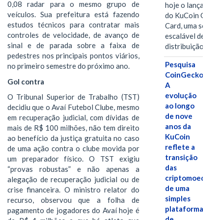
0,08 radar para o mesmo grupo de
hoje o lançamen
veículos. Sua prefeitura está fazendo
do KuCoin Gift
estudos técnicos para contratar mais
Card, uma soluç
controles de velocidade, de avanço de
escalável de
sinal e de parada sobre a faixa de
distribuição de…
pedestres nos principais pontos viários,
Pesquisa
no primeiro semestre do próximo ano.
CoinGecko:
Gol contra
A
evolução
O Tribunal Superior de Trabalho (TST)
ao longo
decidiu que o Avaí Futebol Clube, mesmo
de nove
em recuperação judicial, com dívidas de
anos da
mais de R$ 100 milhões, não tem direito
KuCoin
ao benefício da justiça gratuita no caso
reflete a
de uma ação contra o clube movida por
transição
um preparador físico. O TST exigiu
das
“provas robustas” e não apenas a
criptomoedas
alegação de recuperação judicial ou de
de uma
crise financeira. O ministro relator do
simples
recurso, observou que a folha de
plataforma
pagamento de jogadores do Avaí hoje é
de