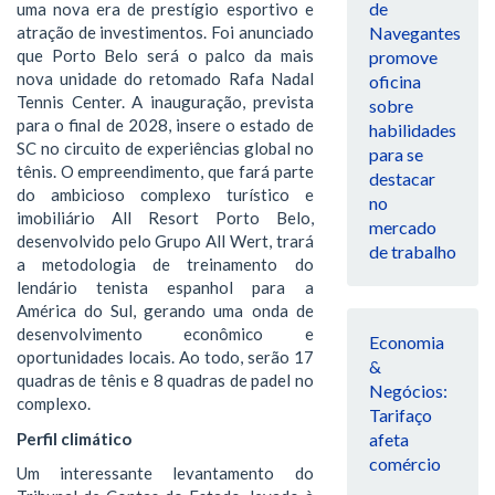
de
uma nova era de prestígio esportivo e
Navegantes
atração de investimentos. Foi anunciado
que Porto Belo será o palco da mais
promove
nova unidade do retomado Rafa Nadal
oficina
Tennis Center. A inauguração, prevista
sobre
para o final de 2028, insere o estado de
habilidades
SC no circuito de experiências global no
para se
tênis. O empreendimento, que fará parte
destacar
do ambicioso complexo turístico e
no
imobiliário All Resort Porto Belo,
mercado
desenvolvido pelo Grupo All Wert, trará
de trabalho
a metodologia de treinamento do
lendário tenista espanhol para a
América do Sul, gerando uma onda de
desenvolvimento econômico e
Economia
oportunidades locais. Ao todo, serão 17
&
quadras de tênis e 8 quadras de padel no
Negócios:
complexo.
Tarifaço
Perfil climático
afeta
comércio
Um interessante levantamento do