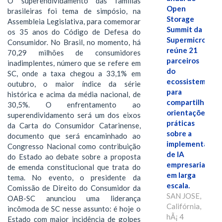
O superendividamento das famílias
Open
brasileiras foi tema de simpósio, na
Storage
Assembleia Legislativa, para comemorar
Summit da
os 35 anos do Código de Defesa do
Supermicro
Consumidor. No Brasil, no momento, há
reúne 21
70,29 milhões de consumidores
parceiros
inadimplentes, número que se refere em
do
SC, onde a taxa chegou a 33,1% em
ecossistema
outubro, o maior índice da série
para
histórica e acima da média nacional, de
compartilhar
30,5%. O enfrentamento ao
orientações
superendividamento será um dos eixos
práticas
da Carta do Consumidor Catarinense,
sobre a
documento que será encaminhado ao
implementação
Congresso Nacional como contribuição
de IA
do Estado ao debate sobre a proposta
empresarial
de emenda constitucional que trata do
em larga
tema. No evento, o presidente da
escala.
Comissão de Direito do Consumidor da
SAN JOSE,
OAB-SC anunciou uma liderança
Califórnia,
incômoda de SC nesse assunto: é hoje o
hÃ¡ 4
Estado com maior incidência de golpes