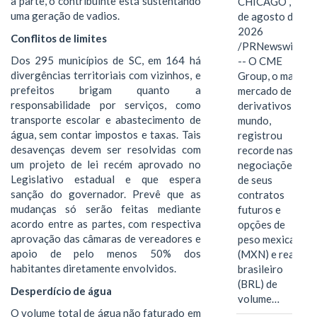
à parte, o contribuinte está sustentando
CHICAGO , 6
uma geração de vadios.
de agosto de
2026
Conflitos de limites
/PRNewswire/
Dos 295 municípios de SC, em 164 há
-- O CME
divergências territoriais com vizinhos, e
Group, o maior
prefeitos brigam quanto a
mercado de
responsabilidade por serviços, como
derivativos do
transporte escolar e abastecimento de
mundo,
água, sem contar impostos e taxas. Tais
registrou
desavenças devem ser resolvidas com
recorde nas
um projeto de lei recém aprovado no
negociações
Legislativo estadual e que espera
de seus
sanção do governador. Prevê que as
contratos
mudanças só serão feitas mediante
futuros e
acordo entre as partes, com respectiva
opções de
aprovação das câmaras de vereadores e
peso mexicano
apoio de pelo menos 50% dos
(MXN) e real
habitantes diretamente envolvidos.
brasileiro
(BRL) de
Desperdício de água
volume…
O volume total de água não faturado em