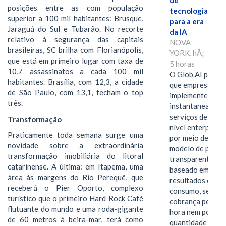
de
posições entre as com população
tecnologia
superior a 100 mil habitantes: Brusque,
para a era
Jaraguá do Sul e Tubarão. No recorte
da IA
relativo à segurança das capitais
NOVA
brasileiras, SC brilha com Florianópolis,
YORK, hÃ¡
que está em primeiro lugar com taxa de
5 horas
10,7 assassinatos a cada 100 mil
O Glob.AI permit
habitantes. Brasília, com 12,3, a cidade
que empresas
de São Paulo, com 13,1, fecham o top
implementem
três.
instantaneamen
serviços de IA de
Transformação
nível enterprise
Praticamente toda semana surge uma
por meio de um
novidade sobre a extraordinária
modelo de preço
transformação imobiliária do litoral
transparente,
catarinense. A última: em Itapema, uma
baseado em
área às margens do Rio Perequê, que
resultados ou
receberá o Pier Oporto, complexo
consumo, sem
turístico que o primeiro Hard Rock Café
cobrança por
flutuante do mundo e uma roda-gigante
hora nem por
de 60 metros à beira-mar, terá como
quantidade de…