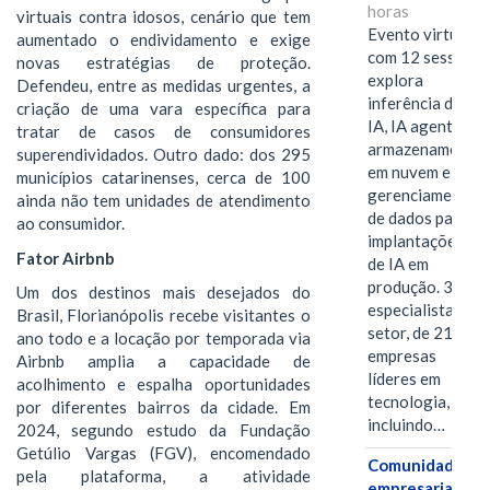
horas
virtuais contra idosos, cenário que tem
Evento virtual
aumentado o endividamento e exige
com 12 sessões
novas estratégias de proteção.
explora
Defendeu, entre as medidas urgentes, a
inferência de
criação de uma vara específica para
IA, IA agentiva,
tratar de casos de consumidores
armazenamento
superendividados. Outro dado: dos 295
em nuvem e
municípios catarinenses, cerca de 100
gerenciamento
ainda não tem unidades de atendimento
de dados para
ao consumidor.
implantações
Fator Airbnb
de IA em
produção. 38
Um dos destinos mais desejados do
especialistas do
Brasil, Florianópolis recebe visitantes o
setor, de 21
ano todo e a locação por temporada via
empresas
Airbnb amplia a capacidade de
líderes em
acolhimento e espalha oportunidades
tecnologia,
por diferentes bairros da cidade. Em
incluindo…
2024, segundo estudo da Fundação
Getúlio Vargas (FGV), encomendado
Comunidades
pela plataforma, a atividade
empresariais