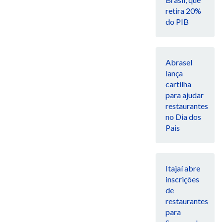
retira 20%
do PIB
Abrasel
lança
cartilha
para ajudar
restaurantes
no Dia dos
Pais
Itajaí abre
inscrições
de
restaurantes
para