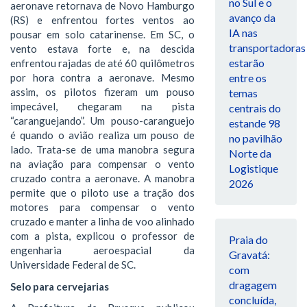
no Sul e o
aeronave retornava de Novo Hamburgo
avanço da
(RS) e enfrentou fortes ventos ao
IA nas
pousar em solo catarinense. Em SC, o
transportadoras
vento estava forte e, na descida
estarão
enfrentou rajadas de até 60 quilômetros
entre os
por hora contra a aeronave. Mesmo
assim, os pilotos fizeram um pouso
temas
impecável, chegaram na pista
centrais do
“caranguejando”. Um pouso-caranguejo
estande 98
é quando o avião realiza um pouso de
no pavilhão
lado. Trata-se de uma manobra segura
Norte da
na aviação para compensar o vento
Logistique
cruzado contra a aeronave. A manobra
2026
permite que o piloto use a tração dos
motores para compensar o vento
cruzado e manter a linha de voo alinhado
com a pista, explicou o professor de
Praia do
engenharia aeroespacial da
Gravatá:
Universidade Federal de SC.
com
dragagem
Selo para cervejarias
concluída,