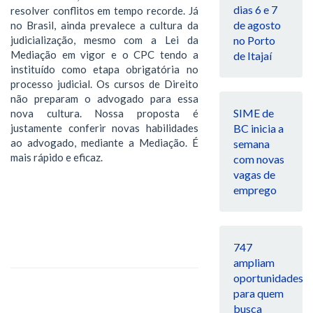
dias 6 e 7
resolver conflitos em tempo recorde. Já
de agosto
no Brasil, ainda prevalece a cultura da
no Porto
judicialização, mesmo com a Lei da
Mediação em vigor e o CPC tendo a
de Itajaí
instituído como etapa obrigatória no
processo judicial. Os cursos de Direito
não preparam o advogado para essa
SIME de
nova cultura. Nossa proposta é
BC inicia a
justamente conferir novas habilidades
ao advogado, mediante a Mediação. É
semana
mais rápido e eficaz.
com novas
vagas de
emprego
747
ampliam
oportunidades
para quem
busca