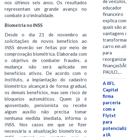
de veículos,
nos últimos seis anos. Os resultados
educador
representam um grande avanço no
financeiro
combate à criminalidade.
explica como e
Biometria no INSS
quais são as
vantagens de
Desde o dia 21 de novembro as
transformar o
solicitações de novos benefícios ao
carro em aliado
INSS deverão ser feitas por meio de
para
comprovação biométrica. Elaborada com
reorganizar as
o objetivo de combater fraudes, a
finançasSÃO
mudança não será aplicada em
PAULO,…
benefícios ativos. De acordo com o
instituto, a implantação do cadastro
A IIFL
biométrico alcançará de forma gradual,
Capital
os demais benefícios, mas sem risco de
firma
bloqueios automáticos. Quem já é
parceria
aposentado, pensionista ou recebe
com a
algum auxílio não precisa tomar
Flytxt
nenhuma medida imediata, informa o
para
INSS. Nos casos em que se fizer
potencializar
necessária a atualização biométrica, o
a IA