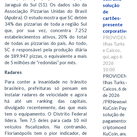
Jaraguá do Sul (51). Os dados são da
solução
Associação Pizzarias Unidas do Brasil
de
(Apubra). O estudo mostra que SC detém
cartões-
34% das pizzarias de toda a região Sul
presente
que, por sua vez, concentra 7.252
corporativos.
estabelecimentos ativos, 20% do total
PROVIDENCIAL
de todas as pizzarias do país. Ao todo,
Ilhas Turks
SC é responsável pela produção diária
e Caicos,
de 189.947 pizzas, o equivalente a mais
qui, ago 6
de 5 milhões de “redondas” por mês.
2026
10:00
Radares
PROVIDENCIAL
Para conter a insanidade no trânsito
Ilhas Turks e
brasileiro, prefeituras só pensam em
Caicos, 6 de ago
instalar radares de velocidade e agora
de 2026
há até um ranking das capitais,
/PRNewswire/ --
divulgado recentemente, das que mais
KuCoin Pay,
tem o equipamento. O Distrito Federal
solução de
lidera. Tem 7,5 deles para cada 10 mil
pagamentos em
veículos fiscalizados. Na contramão,
criptomoedas da
Florianópolis tem o pior indicador, de
KuCoin, anuncio