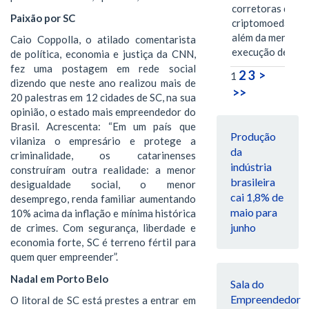
corretoras de
Paixão por SC
criptomoedas va
além da mera
Caio Coppolla, o atilado comentarista
execução de…
de política, economia e justiça da CNN,
fez uma postagem em rede social
2
3
>
1
dizendo que neste ano realizou mais de
>>
20 palestras em 12 cidades de SC, na sua
opinião, o estado mais empreendedor do
Brasil. Acrescenta: “Em um país que
Produção
vilaniza o empresário e protege a
da
criminalidade, os catarinenses
indústria
construíram outra realidade: a menor
brasileira
desigualdade social, o menor
cai 1,8% de
desemprego, renda familiar aumentando
maio para
10% acima da inflação e mínima histórica
junho
de crimes. Com segurança, liberdade e
economia forte, SC é terreno fértil para
quem quer empreender”.
Nadal em Porto Belo
Sala do
Empreendedor
O litoral de SC está prestes a entrar em