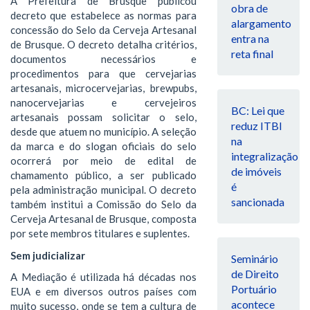
A Prefeitura de Brusque publicou
obra de
decreto que estabelece as normas para
alargamento
concessão do Selo da Cerveja Artesanal
entra na
de Brusque. O decreto detalha critérios,
reta final
documentos necessários e
procedimentos para que cervejarias
artesanais, microcervejarias, brewpubs,
nanocervejarias e cervejeiros
BC: Lei que
artesanais possam solicitar o selo,
reduz ITBI
desde que atuem no município. A seleção
na
da marca e do slogan oficiais do selo
integralização
ocorrerá por meio de edital de
de imóveis
chamamento público, a ser publicado
é
pela administração municipal. O decreto
sancionada
também institui a Comissão do Selo da
Cerveja Artesanal de Brusque, composta
por sete membros titulares e suplentes.
Sem judicializar
Seminário
de Direito
A Mediação é utilizada há décadas nos
Portuário
EUA e em diversos outros países com
acontece
muito sucesso, onde se tem a cultura de