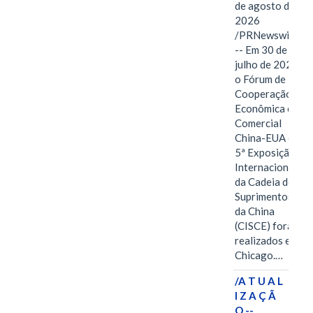
de agosto de
2026
/PRNewswire/
-- Em 30 de
julho de 2026,
o Fórum de
Cooperação
Econômica e
Comercial
China-EUA e a
5ª Exposição
Internacional
da Cadeia de
Suprimentos
da China
(CISCE) foram
realizados em
Chicago.…
/A T U A L
I Z A Ç Ã
O --