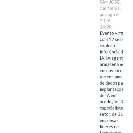
SAN JOSE,
Califórnia,
qui, ago 6
2026
16:28
Evento virtual
com 12 sessões
explora
inferência de
IA, IA agentiva,
armazenamento
em nuvem e
gerenciamento
de dados para
implantações
de IA em
produção. 38
especialistas do
setor, de 21
empresas
líderes em
tecnologia,