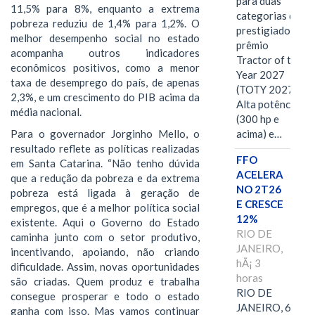
para duas
11,5% para 8%, enquanto a extrema
categorias do
pobreza reduziu de 1,4% para 1,2%. O
prestigiado
melhor desempenho social no estado
prêmio
acompanha outros indicadores
Tractor of the
econômicos positivos, como a menor
Year 2027
taxa de desemprego do país, de apenas
(TOTY 2027:
2,3%, e um crescimento do PIB acima da
Alta potência
média nacional.
(300 hp e
acima) e…
Para o governador Jorginho Mello, o
resultado reflete as políticas realizadas
FFO
em Santa Catarina. “Não tenho dúvida
ACELERA
que a redução da pobreza e da extrema
NO 2T26
pobreza está ligada à geração de
E CRESCE
empregos, que é a melhor política social
12%
existente. Aqui o Governo do Estado
RIO DE
caminha junto com o setor produtivo,
JANEIRO,
incentivando, apoiando, não criando
hÃ¡ 3
dificuldade. Assim, novas oportunidades
horas
são criadas. Quem produz e trabalha
RIO DE
consegue prosperar e todo o estado
JANEIRO, 6 de
ganha com isso. Mas vamos continuar