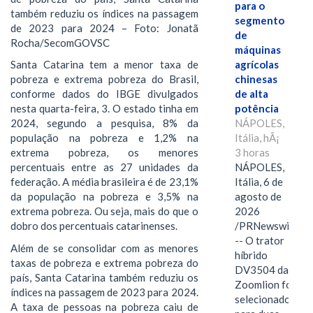
para o
também reduziu os índices na passagem
segmento
de 2023 para 2024 – Foto: Jonatã
de
Rocha/SecomGOVSC
máquinas
agrícolas
Santa Catarina tem a menor taxa de
chinesas
pobreza e extrema pobreza do Brasil,
de alta
conforme dados do IBGE divulgados
potência
nesta quarta-feira, 3. O estado tinha em
NÁPOLES,
2024, segundo a pesquisa, 8% da
Itália, hÃ¡
população na pobreza e 1,2% na
3 horas
extrema pobreza, os menores
NÁPOLES,
percentuais entre as 27 unidades da
Itália, 6 de
federação. A média brasileira é de 23,1%
agosto de
da população na pobreza e 3,5% na
2026
extrema pobreza. Ou seja, mais do que o
/PRNewswire/
dobro dos percentuais catarinenses.
-- O trator
Além de se consolidar com as menores
híbrido
taxas de pobreza e extrema pobreza do
DV3504 da
país, Santa Catarina também reduziu os
Zoomlion foi
índices na passagem de 2023 para 2024.
selecionado
A taxa de pessoas na pobreza caiu de