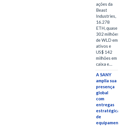
ações da
Beast
Industries,
16.278
ETH, quase
302 milhões
de WLD em
ativos e
US$ 142
milhões em
caixa e…
A SANY
amplia sua
presença
global
com
entregas
estratégicas
de
equipamentos