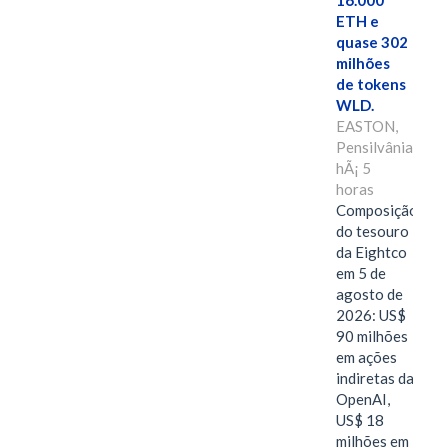
16.000
ETH e
quase 302
milhões
de tokens
WLD.
EASTON,
Pensilvânia,
hÃ¡ 5
horas
Composição
do tesouro
da Eightco
em 5 de
agosto de
2026: US$
90 milhões
em ações
indiretas da
OpenAI,
US$ 18
milhões em