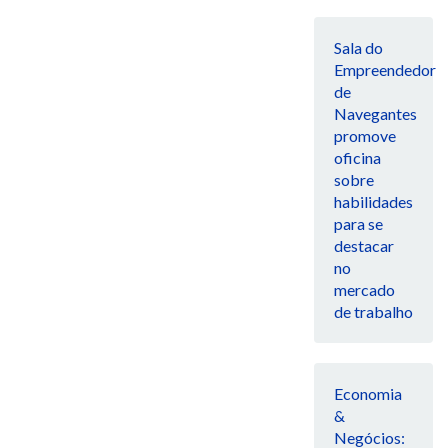
Sala do
Empreendedor
de
Navegantes
promove
oficina
sobre
habilidades
para se
destacar
no
mercado
de trabalho
Economia
&
Negócios: