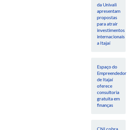
da Univali
apresentam
propostas
para atrair
investimentos
internacionais
a Itajaí
Espaço do
Empreendedor
de Itajaí
oferece
consultoria
gratuita em
finanças
CNI cobra