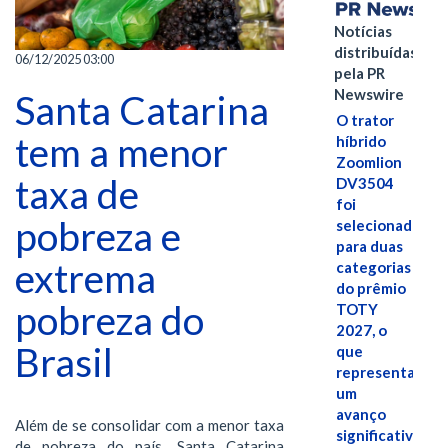
Notícias
distribuídas
06/12/2025 03:00
pela PR
Newswire
Santa Catarina
O trator
tem a menor
híbrido
Zoomlion
taxa de
DV3504
foi
pobreza e
selecionado
para duas
extrema
categorias
do prêmio
pobreza do
TOTY
2027, o
Brasil
que
representa
um
avanço
Além de se consolidar com a menor taxa
significativo
de pobreza do país, Santa Catarina