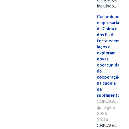
incluindo…
Comunidades
empresariais
da China e
dos EUA
fortalecem
laços e
exploram
novas
oportunidades
de
cooperação
na cadeia
de
suprimentos.
CHICAGO,
qui, ago 6
2026
16:13
CHICAGO, 6