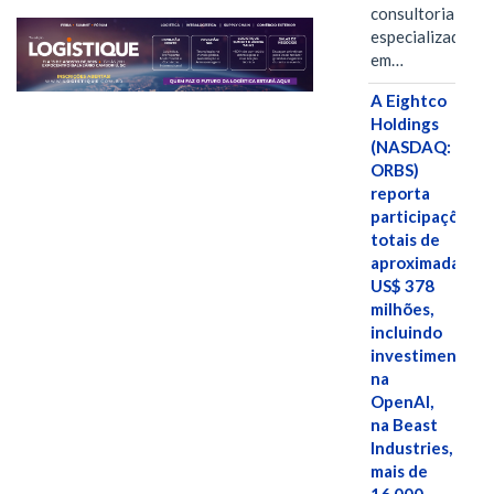
consultoria
especializada
em…
A Eightco
Holdings
(NASDAQ:
ORBS)
reporta
participações
totais de
aproximadamen
US$ 378
milhões,
incluindo
investimentos
na
OpenAI,
na Beast
Industries,
mais de