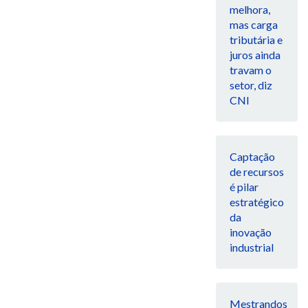
melhora,
mas carga
tributária e
juros ainda
travam o
setor, diz
CNI
Captação
de recursos
é pilar
estratégico
da
inovação
industrial
Mestrandos