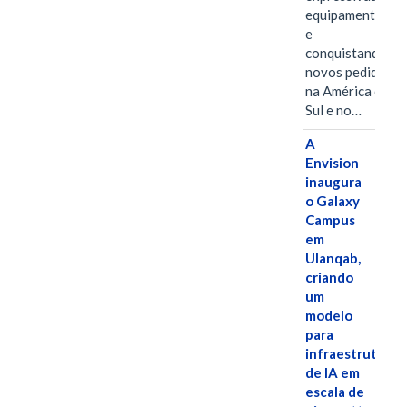
equipamentos
e
conquistando
novos pedidos
na América do
Sul e no…
A
Envision
inaugura
o Galaxy
Campus
em
Ulanqab,
criando
um
modelo
para
infraestrutura
de IA em
escala de