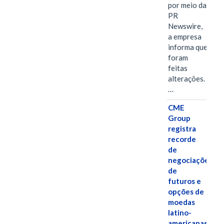
por meio da
PR
Newswire,
a empresa
informa que
foram
feitas
alterações.
…
CME
Group
registra
recorde
de
negociações
de
futuros e
opções de
moedas
latino-
americanas