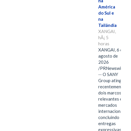
na
América
do Sul e
na
Tailândia
XANGAI,
hÃ¡ 5
horas
XANGAI, 6 de
agosto de
2026
/PRNewswire/
-- O SANY
Group atingiu
recentemente
dois marcos
relevantes em
mercados
internacionais,
concluindo
entregas
expressivas de