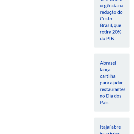
urgência na
redução do
Custo
Brasil, que
retira 20%
do PIB
Abrasel
lança
cartilha
para ajudar
restaurantes
no Dia dos
Pais
Itajaí abre
inscrições