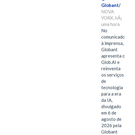
Globant/
NOVA
YORK, hÃ¡
uma hora
No
comunicado
à imprensa,
Globant
apresenta o
Glob.AI e
reinventa
os serviços
de
tecnologia
para a era
da IA,
divulgado
em 6 de
agosto de
2026 pela
Globant