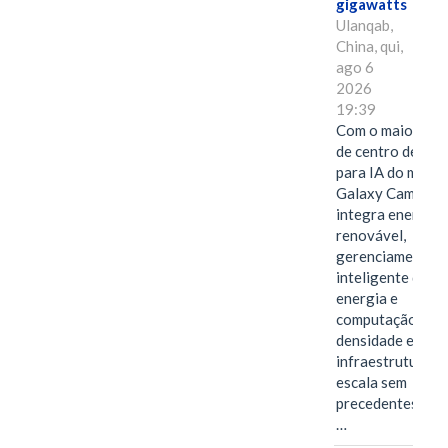
gigawatts
Ulanqab,
China, qui,
ago 6
2026
19:39
Com o maior edif
de centro de dad
para IA do mundo
Galaxy Campus
integra energia
renovável,
gerenciamento
inteligente de
energia e
computação de a
densidade em um
infraestrutura d
escala sem
precedentes.Ula
…