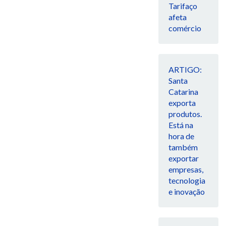
Tarifaço
afeta
comércio
ARTIGO:
Santa
Catarina
exporta
produtos.
Está na
hora de
também
exportar
empresas,
tecnologia
e inovação