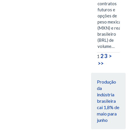
contratos
futuros e
opções de
peso mexicano
(MXN) e real
brasileiro
(BRL) de
volume…
2
3
>
1
>>
Produção
da
indústria
brasileira
cai 1,8% de
maio para
junho