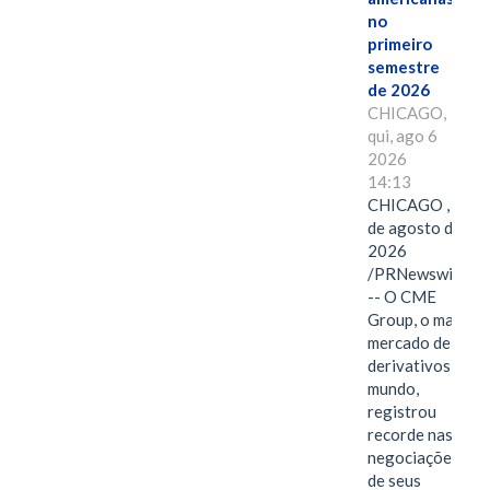
no
primeiro
semestre
de 2026
CHICAGO,
qui, ago 6
2026
14:13
CHICAGO , 6
de agosto de
2026
/PRNewswire/
-- O CME
Group, o maior
mercado de
derivativos do
mundo,
registrou
recorde nas
negociações
de seus