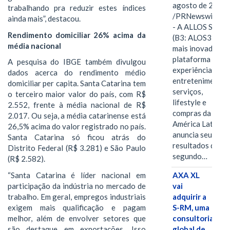
agosto de 2026
trabalhando pra reduzir estes índices
/PRNewswire/ -
ainda mais”, destacou.
- A ALLOS S.A.
Rendimento domiciliar 26% acima da
(B3: ALOS3), a
média nacional
mais inovadora
plataforma de
A pesquisa do IBGE também divulgou
experiências,
dados acerca do rendimento médio
entretenimento,
domiciliar per capita. Santa Catarina tem
serviços,
o terceiro maior valor do país, com R$
lifestyle e
2.552, frente à média nacional de R$
compras da
2.017. Ou seja, a média catarinense está
América Latina
26,5% acima do valor registrado no país.
anuncia seus
Santa Catarina só ficou atrás do
resultados do
Distrito Federal (R$ 3.281) e São Paulo
segundo…
(R$ 2.582).
“Santa Catarina é líder nacional em
AXA XL
participação da indústria no mercado de
vai
trabalho. Em geral, empregos industriais
adquirir a
exigem mais qualificação e pagam
S-RM, uma
melhor, além de envolver setores que
consultoria
são destaque em exportações. Isso
global de