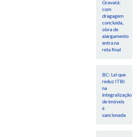
Gravatá:
com
dragagem
concluída,
obra de
alargamento
entra na
reta final
BC: Lei que
reduz ITBI
na
integralização
de imóveis
é
sancionada