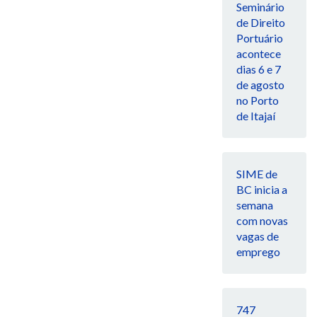
Seminário
de Direito
Portuário
acontece
dias 6 e 7
de agosto
no Porto
de Itajaí
SIME de
BC inicia a
semana
com novas
vagas de
emprego
747