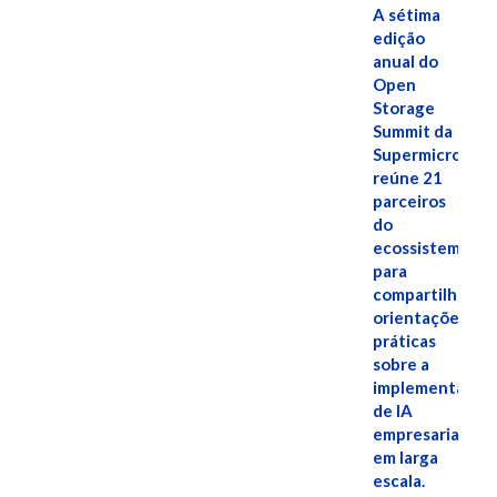
A sétima
edição
anual do
Open
Storage
Summit da
Supermicro
reúne 21
parceiros
do
ecossistema
para
compartilhar
orientações
práticas
sobre a
implementação
de IA
empresarial
em larga
escala.