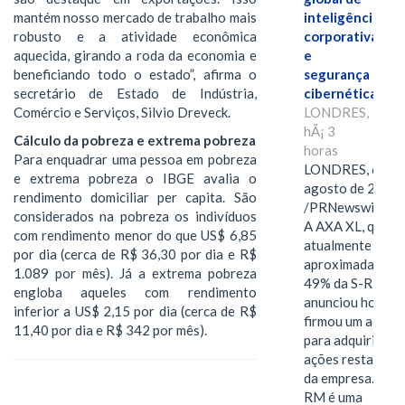
mantém nosso mercado de trabalho mais
inteligência
robusto e a atividade econômica
corporativa
aquecida, girando a roda da economia e
e
beneficiando todo o estado”, afirma o
segurança
secretário de Estado de Indústria,
cibernética
Comércio e Serviços, Silvio Dreveck.
LONDRES,
hÃ¡ 3
Cálculo da pobreza e extrema pobreza
horas
Para enquadrar uma pessoa em pobreza
LONDRES, 6 de
e extrema pobreza o IBGE avalia o
agosto de 2026
rendimento domiciliar per capita. São
/PRNewswire/ -
considerados na pobreza os indivíduos
A AXA XL, que
com rendimento menor do que US$ 6,85
atualmente deté
por dia (cerca de R$ 36,30 por dia e R$
aproximadament
1.089 por mês). Já a extrema pobreza
49% da S-RM,
engloba aqueles com rendimento
anunciou hoje qu
inferior a US$ 2,15 por dia (cerca de R$
firmou um acord
11,40 por dia e R$ 342 por mês).
para adquirir as
ações restantes
da empresa. A S-
RM é uma