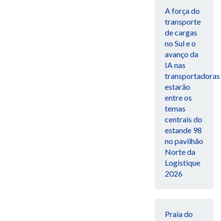
A força do
transporte
de cargas
no Sul e o
avanço da
IA nas
transportadoras
estarão
entre os
temas
centrais do
estande 98
no pavilhão
Norte da
Logistique
2026
Praia do