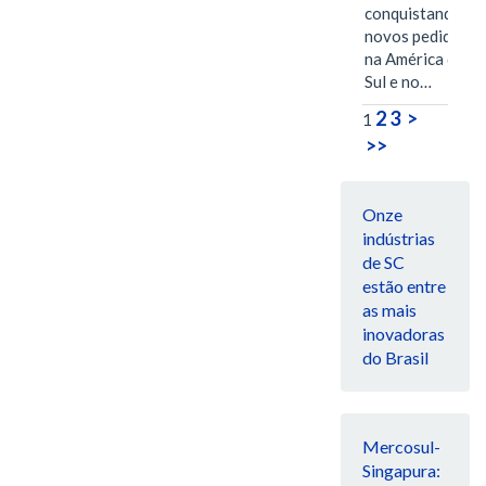
conquistando
novos pedidos
na América do
Sul e no…
2
3
>
1
>>
Onze
indústrias
de SC
estão entre
as mais
inovadoras
do Brasil
Mercosul-
Singapura: