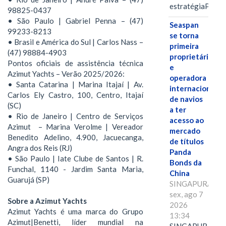
estratégiaPOR
98825-0437
• São Paulo | Gabriel Penna – (47)
Seaspan
99233-8213
se torna
• Brasil e América do Sul | Carlos Nass –
primeira
(47) 98884-4903
proprietária
Pontos oficiais de assistência técnica
e
Azimut Yachts – Verão 2025/2026:
operadora
• Santa Catarina | Marina Itajaí | Av.
internacional
Carlos Ely Castro, 100, Centro, Itajaí
de navios
(SC)
a ter
• Rio de Janeiro | Centro de Serviços
acesso ao
Azimut – Marina Verolme | Vereador
mercado
Benedito Adelino, 4.900, Jacuecanga,
de títulos
Angra dos Reis (RJ)
Panda
• São Paulo | Iate Clube de Santos | R.
Bonds da
Funchal, 1140 - Jardim Santa Maria,
China
Guarujá (SP)
SINGAPURA,
sex, ago 7
Sobre a Azimut Yachts
2026
Azimut Yachts é uma marca do Grupo
13:34
Azimut|Benetti, líder mundial na