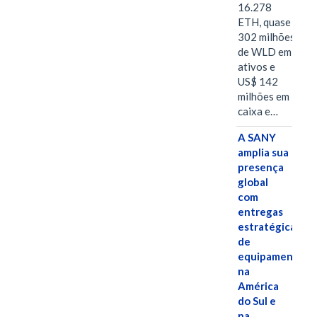
16.278
ETH, quase
302 milhões
de WLD em
ativos e
US$ 142
milhões em
caixa e…
A SANY
amplia sua
presença
global
com
entregas
estratégicas
de
equipamentos
na
América
do Sul e
na