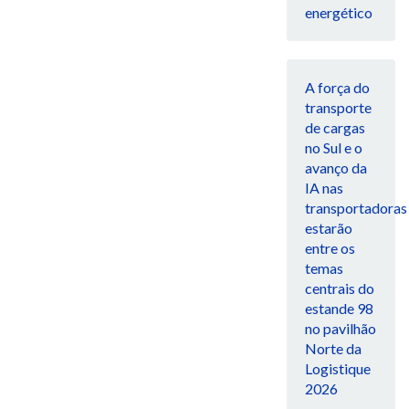
energético
A força do
transporte
de cargas
no Sul e o
avanço da
IA nas
transportadoras
estarão
entre os
temas
centrais do
estande 98
no pavilhão
Norte da
Logistique
2026