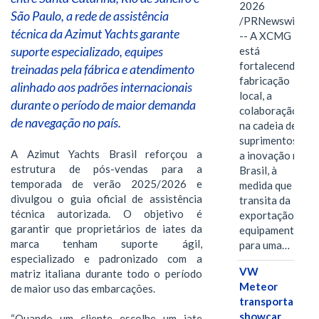
2026
São Paulo, a rede de assistência
/PRNewswire/
técnica da Azimut Yachts garante
-- A XCMG
suporte especializado, equipes
está
fortalecendo a
treinadas pela fábrica e atendimento
fabricação
alinhado aos padrões internacionais
local, a
durante o período de maior demanda
colaboração
de navegação no país.
na cadeia de
suprimentos e
A Azimut Yachts Brasil reforçou a
a inovação no
estrutura de pós-vendas para a
Brasil, à
temporada de verão 2025/2026 e
medida que
divulgou o guia oficial de assistência
transita da
técnica autorizada. O objetivo é
exportação de
garantir que proprietários de iates da
equipamentos
marca tenham suporte ágil,
para uma…
especializado e padronizado com a
VW
matriz italiana durante todo o período
Meteor
de maior uso das embarcações.
transporta
showcar
“Quando um cliente escolhe um iate