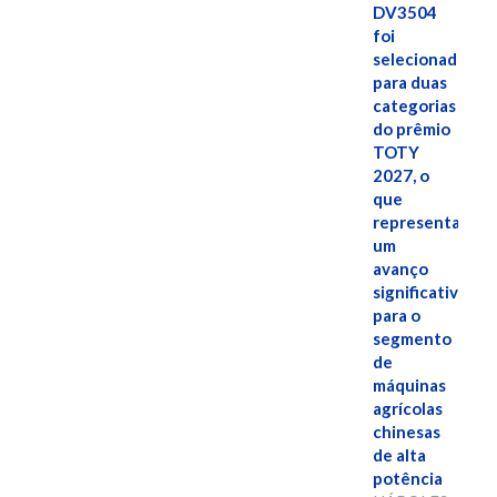
DV3504
foi
selecionado
para duas
categorias
do prêmio
TOTY
2027, o
que
representa
um
avanço
significativo
para o
segmento
de
máquinas
agrícolas
chinesas
de alta
potência