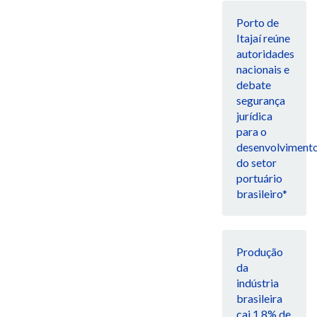
Porto de
Itajaí reúne
autoridades
nacionais e
debate
segurança
jurídica
para o
desenvolviment
do setor
portuário
brasileiro*
Produção
da
indústria
brasileira
cai 1,8% de