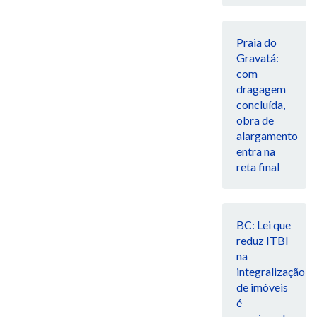
Praia do
Gravatá:
com
dragagem
concluída,
obra de
alargamento
entra na
reta final
BC: Lei que
reduz ITBI
na
integralização
de imóveis
é