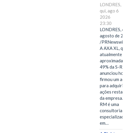
LONDRES,
qui, ago 6
2026
23:30
LONDRES, 6 de
agosto de 2026
/PRNewswire/ -
A AXA XL, que
atualmente deté
aproximadament
49% da S-RM,
anunciou hoje qu
firmou um acord
para adquirir as
ações restantes
da empresa. A S-
RM é uma
consultoria
especializada
em…