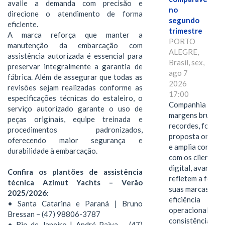
avalie a demanda com precisão e
no
direcione o atendimento de forma
segundo
eficiente.
trimestre
A marca reforça que manter a
PORTO
manutenção da embarcação com
ALEGRE,
assistência autorizada é essencial para
Brasil, sex,
preservar integralmente a garantia de
ago 7
fábrica. Além de assegurar que todas as
2026
revisões sejam realizadas conforme as
17:00
especificações técnicas do estaleiro, o
Companhia alcan
serviço autorizado garante o uso de
margens brutas
peças originais, equipe treinada e
recordes, fortal
procedimentos padronizados,
proposta omnica
oferecendo maior segurança e
e amplia conexã
durabilidade à embarcação.
com os clientes 
digital, avanços 
Confira os plantões de assistência
refletem a força 
técnica Azimut Yachts – Verão
suas marcas, a
2025/2026:
eficiência
• Santa Catarina e Paraná | Bruno
operacional e a
Bressan – (47) 98806-3787
consistência de 
• Rio de Janeiro | André Paiva – (47)