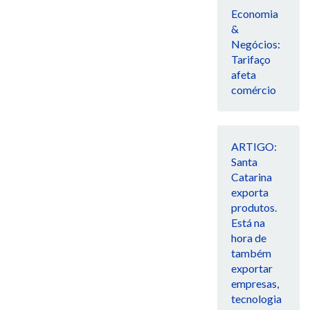
Economia
&
Negócios:
Tarifaço
afeta
comércio
ARTIGO:
Santa
Catarina
exporta
produtos.
Está na
hora de
também
exportar
empresas,
tecnologia