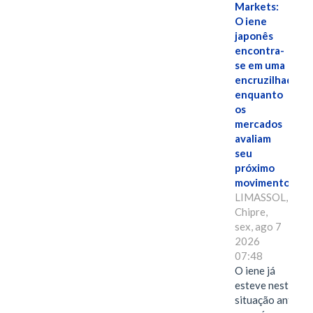
Markets:
O iene
japonês
encontra-
se em uma
encruzilhada
enquanto
os
mercados
avaliam
seu
próximo
movimento.
LIMASSOL,
Chipre,
sex, ago 7
2026
07:48
O iene já
esteve nesta
situação antes