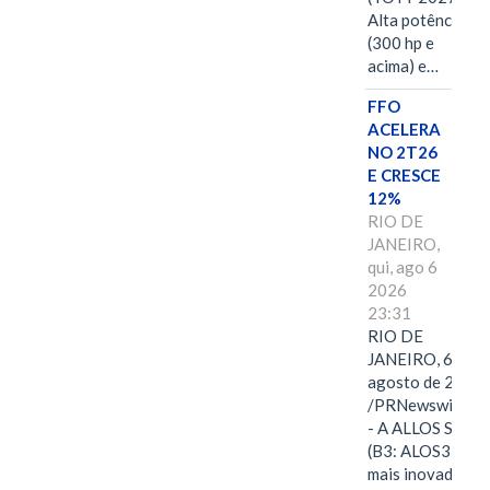
Alta potência
(300 hp e
acima) e…
FFO
ACELERA
NO 2T26
E CRESCE
12%
RIO DE
JANEIRO,
qui, ago 6
2026
23:31
RIO DE
JANEIRO, 6 de
agosto de 2026
/PRNewswire/ -
- A ALLOS S.A.
(B3: ALOS3), a
mais inovadora