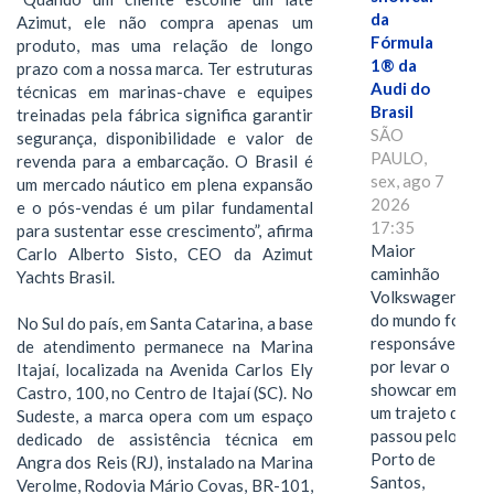
da
Azimut, ele não compra apenas um
Fórmula
produto, mas uma relação de longo
1® da
prazo com a nossa marca. Ter estruturas
Audi do
técnicas em marinas-chave e equipes
Brasil
treinadas pela fábrica significa garantir
SÃO
segurança, disponibilidade e valor de
PAULO,
revenda para a embarcação. O Brasil é
sex, ago 7
um mercado náutico em plena expansão
2026
e o pós-vendas é um pilar fundamental
17:35
para sustentar esse crescimento”, afirma
Maior
Carlo Alberto Sisto, CEO da Azimut
caminhão
Yachts Brasil.
Volkswagen
do mundo foi
No Sul do país, em Santa Catarina, a base
responsável
de atendimento permanece na Marina
por levar o
Itajaí, localizada na Avenida Carlos Ely
showcar em
Castro, 100, no Centro de Itajaí (SC). No
um trajeto que
Sudeste, a marca opera com um espaço
passou pelo
dedicado de assistência técnica em
Porto de
Angra dos Reis (RJ), instalado na Marina
Santos,
Verolme, Rodovia Mário Covas, BR-101,