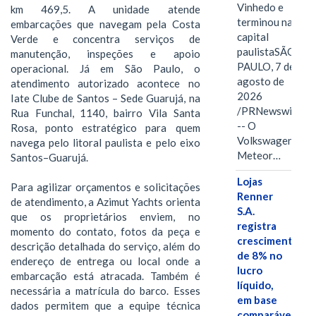
Vinhedo e
km 469,5. A unidade atende
terminou na
embarcações que navegam pela Costa
capital
Verde e concentra serviços de
paulistaSÃO
manutenção, inspeções e apoio
PAULO, 7 de
operacional. Já em São Paulo, o
agosto de
atendimento autorizado acontece no
2026
Iate Clube de Santos – Sede Guarujá, na
/PRNewswire/
Rua Funchal, 1140, bairro Vila Santa
-- O
Rosa, ponto estratégico para quem
Volkswagen
navega pelo litoral paulista e pelo eixo
Meteor…
Santos–Guarujá.
Lojas
Para agilizar orçamentos e solicitações
Renner
de atendimento, a Azimut Yachts orienta
S.A.
que os proprietários enviem, no
registra
momento do contato, fotos da peça e
crescimento
descrição detalhada do serviço, além do
de 8% no
endereço de entrega ou local onde a
lucro
embarcação está atracada. Também é
líquido,
necessária a matrícula do barco. Esses
em base
dados permitem que a equipe técnica
comparável,