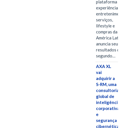
plataforma de
experiências,
entretenimento,
serviços,
lifestyle e
compras da
América Latina
anuncia seus
resultados do
segundo…
AXA XL
vai
adquirir a
S-RM, uma
consultoria
global de
inteligência
corporativa
e
segurança
cibernética