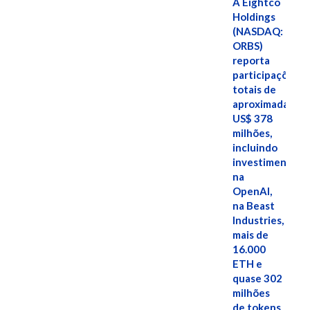
A Eightco
Holdings
(NASDAQ:
ORBS)
reporta
participações
totais de
aproximadamen
US$ 378
milhões,
incluindo
investimentos
na
OpenAI,
na Beast
Industries,
mais de
16.000
ETH e
quase 302
milhões
de tokens