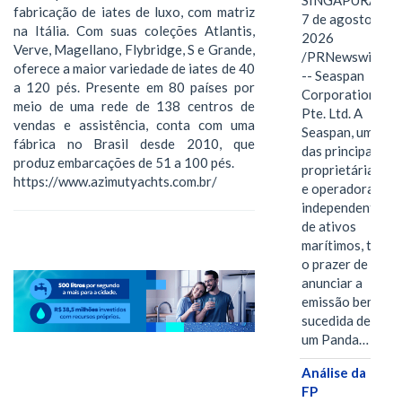
SINGAPURA,
fabricação de iates de luxo, com matriz
7 de agosto de
na Itália. Com suas coleções Atlantis,
2026
Verve, Magellano, Flybridge, S e Grande,
/PRNewswire/
oferece a maior variedade de iates de 40
-- Seaspan
a 120 pés. Presente em 80 países por
Corporation
meio de uma rede de 138 centros de
Pte. Ltd. A
vendas e assistência, conta com uma
Seaspan, uma
fábrica no Brasil desde 2010, que
das principais
produz embarcações de 51 a 100 pés.
proprietárias
https://www.azimutyachts.com.br/
e operadoras
independentes
de ativos
marítimos, tem
o prazer de
anunciar a
emissão bem-
sucedida de
um Panda…
Análise da
FP