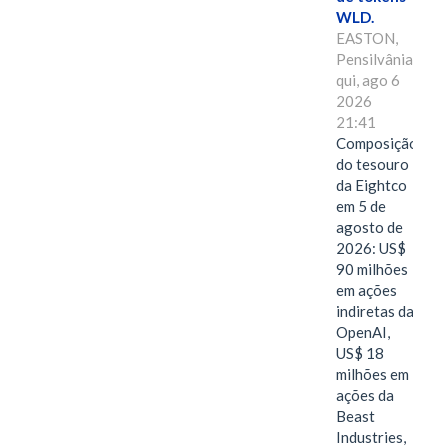
WLD.
EASTON,
Pensilvânia,
qui, ago 6
2026
21:41
Composição
do tesouro
da Eightco
em 5 de
agosto de
2026: US$
90 milhões
em ações
indiretas da
OpenAI,
US$ 18
milhões em
ações da
Beast
Industries,