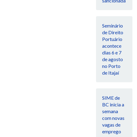
sancionada
Seminário
de Direito
Portuário
acontece
dias 6 e 7
de agosto
no Porto
de Itajaí
SIME de
BC inicia a
semana
com novas
vagas de
emprego