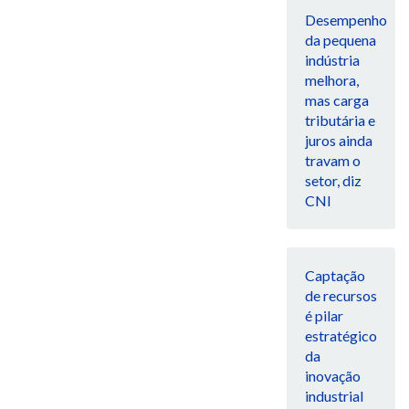
Desempenho
da pequena
indústria
melhora,
mas carga
tributária e
juros ainda
travam o
setor, diz
CNI
Captação
de recursos
é pilar
estratégico
da
inovação
industrial