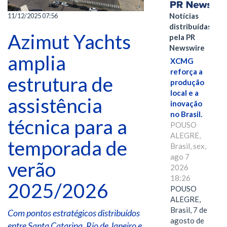
Notícias
11/12/2025 07:56
distribuídas
Azimut Yachts
pela PR
Newswire
amplia
XCMG
reforça a
estrutura de
produção
local e a
assistência
inovação
no Brasil.
técnica para a
POUSO
ALEGRE,
temporada de
Brasil, sex,
ago 7
verão
2026
18:26
2025/2026
POUSO
ALEGRE,
Brasil, 7 de
Com pontos estratégicos distribuídos
agosto de
entre Santa Catarina, Rio de Janeiro e