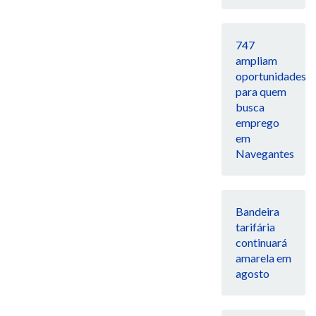
747
ampliam
oportunidades
para quem
busca
emprego
em
Navegantes
Bandeira
tarifária
continuará
amarela em
agosto