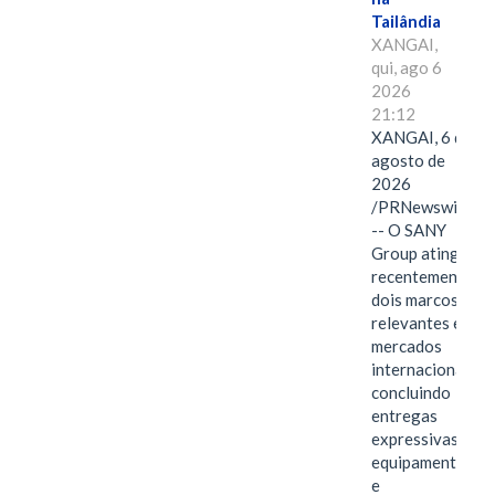
Tailândia
XANGAI,
qui, ago 6
2026
21:12
XANGAI, 6 de
agosto de
2026
/PRNewswire/
-- O SANY
Group atingiu
recentemente
dois marcos
relevantes em
mercados
internacionais,
concluindo
entregas
expressivas de
equipamentos
e