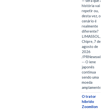
— será que a
história vai se
repetir ou,
desta vez, o
cenário é
realmente
diferente?
LIMASSOL,
Chipre, 7 de
agosto de
2026
/PRNewswire/
-- O iene
japonês
continua
sendo uma
moeda
amplamente…
O trator
híbrido
Zoomlion