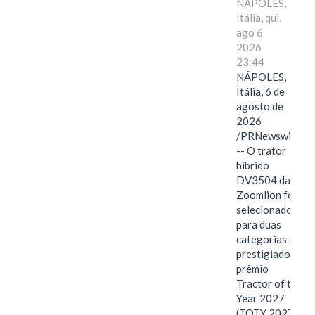
NÁPOLES,
Itália, qui,
ago 6
2026
23:44
NÁPOLES,
Itália, 6 de
agosto de
2026
/PRNewswire/
-- O trator
híbrido
DV3504 da
Zoomlion foi
selecionado
para duas
categorias do
prestigiado
prêmio
Tractor of the
Year 2027
(TOTY 2027: