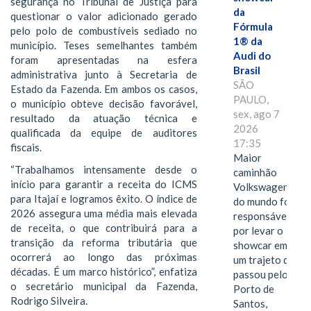
segurança no Tribunal de Justiça para
da
questionar o valor adicionado gerado
Fórmula
pelo polo de combustíveis sediado no
1® da
município. Teses semelhantes também
Audi do
foram apresentadas na esfera
Brasil
administrativa junto à Secretaria de
SÃO
Estado da Fazenda. Em ambos os casos,
PAULO,
o município obteve decisão favorável,
sex, ago 7
resultado da atuação técnica e
2026
qualificada da equipe de auditores
17:35
fiscais.
Maior
“Trabalhamos intensamente desde o
caminhão
início para garantir a receita do ICMS
Volkswagen
para Itajaí e logramos êxito. O índice de
do mundo foi
2026 assegura uma média mais elevada
responsável
de receita, o que contribuirá para a
por levar o
transição da reforma tributária que
showcar em
ocorrerá ao longo das próximas
um trajeto que
décadas. É um marco histórico”, enfatiza
passou pelo
o secretário municipal da Fazenda,
Porto de
Rodrigo Silveira.
Santos,