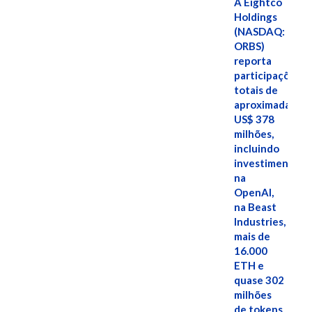
A Eightco
Holdings
(NASDAQ:
ORBS)
reporta
participações
totais de
aproximadamen
US$ 378
milhões,
incluindo
investimentos
na
OpenAI,
na Beast
Industries,
mais de
16.000
ETH e
quase 302
milhões
de tokens