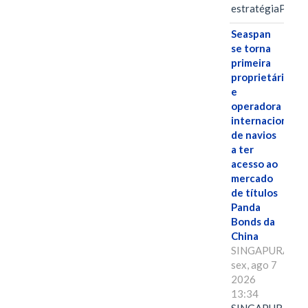
estratégiaPOR
Seaspan
se torna
primeira
proprietária
e
operadora
internacional
de navios
a ter
acesso ao
mercado
de títulos
Panda
Bonds da
China
SINGAPURA,
sex, ago 7
2026
13:34