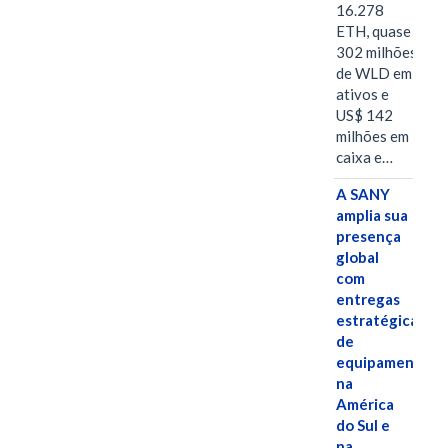
16.278
ETH, quase
302 milhões
de WLD em
ativos e
US$ 142
milhões em
caixa e…
A SANY
amplia sua
presença
global
com
entregas
estratégicas
de
equipamentos
na
América
do Sul e
na