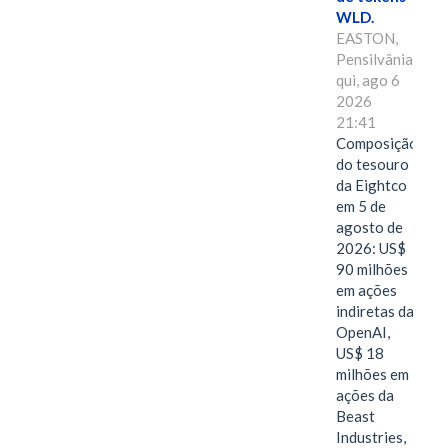
WLD.
EASTON,
Pensilvânia,
qui, ago 6
2026
21:41
Composição
do tesouro
da Eightco
em 5 de
agosto de
2026: US$
90 milhões
em ações
indiretas da
OpenAI,
US$ 18
milhões em
ações da
Beast
Industries,