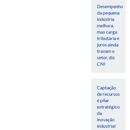
Desempenho
da pequena
indústria
melhora,
mas carga
tributária e
juros ainda
travam o
setor, diz
CNI
Captação
de recursos
é pilar
estratégico
da
inovação
industrial