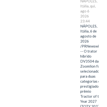
NÁPOLES,
Itália, qui,
ago 6
2026
23:44
NÁPOLES,
Itália, 6 de
agosto de
2026
/PRNewswire/
-- O trator
híbrido
DV3504 da
Zoomlion foi
selecionado
para duas
categorias do
prestigiado
prêmio
Tractor of the
Year 2027
(TOTY 2027: