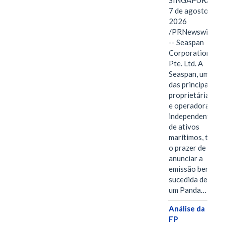
SINGAPURA,
7 de agosto de
2026
/PRNewswire/
-- Seaspan
Corporation
Pte. Ltd. A
Seaspan, uma
das principais
proprietárias
e operadoras
independentes
de ativos
marítimos, tem
o prazer de
anunciar a
emissão bem-
sucedida de
um Panda…
Análise da
FP