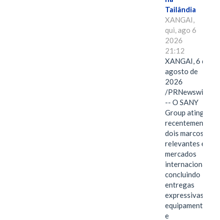
Tailândia
XANGAI,
qui, ago 6
2026
21:12
XANGAI, 6 de
agosto de
2026
/PRNewswire/
-- O SANY
Group atingiu
recentemente
dois marcos
relevantes em
mercados
internacionais,
concluindo
entregas
expressivas de
equipamentos
e