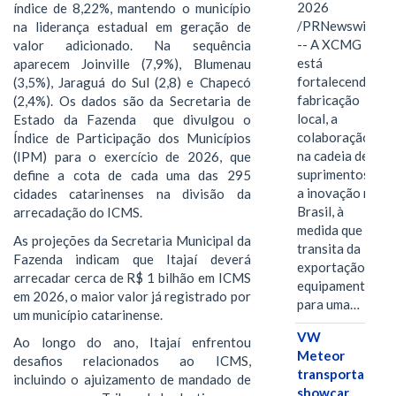
2026
índice de 8,22%, mantendo o município
/PRNewswire/
na liderança estadual em geração de
-- A XCMG
valor adicionado. Na sequência
está
aparecem Joinville (7,9%), Blumenau
fortalecendo a
(3,5%), Jaraguá do Sul (2,8) e Chapecó
fabricação
(2,4%). Os dados são da Secretaria de
local, a
Estado da Fazenda que divulgou o
colaboração
Índice de Participação dos Municípios
na cadeia de
(IPM) para o exercício de 2026, que
suprimentos e
define a cota de cada uma das 295
a inovação no
cidades catarinenses na divisão da
Brasil, à
arrecadação do ICMS.
medida que
As projeções da Secretaria Municipal da
transita da
Fazenda indicam que Itajaí deverá
exportação de
arrecadar cerca de R$ 1 bilhão em ICMS
equipamentos
em 2026, o maior valor já registrado por
para uma…
um município catarinense.
VW
Ao longo do ano, Itajaí enfrentou
Meteor
desafios relacionados ao ICMS,
transporta
incluindo o ajuizamento de mandado de
showcar