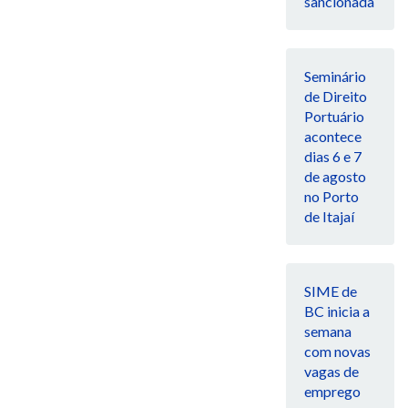
sancionada
Seminário
de Direito
Portuário
acontece
dias 6 e 7
de agosto
no Porto
de Itajaí
SIME de
BC inicia a
semana
com novas
vagas de
emprego