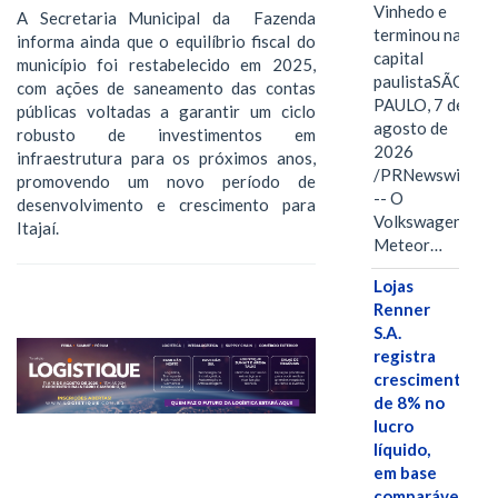
Vinhedo e
A Secretaria Municipal da Fazenda
terminou na
informa ainda que o equilíbrio fiscal do
capital
município foi restabelecido em 2025,
paulistaSÃO
com ações de saneamento das contas
PAULO, 7 de
públicas voltadas a garantir um ciclo
agosto de
robusto de investimentos em
2026
infraestrutura para os próximos anos,
/PRNewswire/
promovendo um novo período de
-- O
desenvolvimento e crescimento para
Volkswagen
Itajaí.
Meteor…
Lojas
Renner
S.A.
registra
crescimento
de 8% no
lucro
líquido,
em base
comparável,