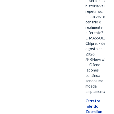
— será que a
história vai se
repetir ou,
desta vez, o
cenário é
realmente
diferente?
LIMASSOL,
Chipre, 7 de
agosto de
2026
/PRNewswire/
-- O iene
japonês
continua
sendo uma
moeda
amplamente…
O trator
híbrido
Zoomlion