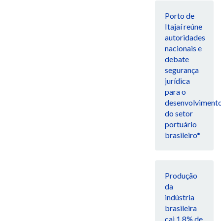
Porto de
Itajaí reúne
autoridades
nacionais e
debate
segurança
jurídica
para o
desenvolviment
do setor
portuário
brasileiro*
Produção
da
indústria
brasileira
cai 1,8% de