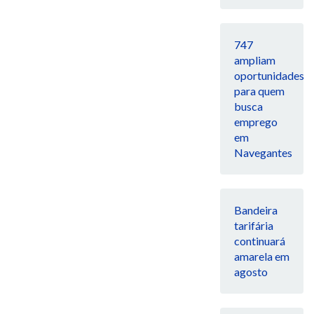
747
ampliam
oportunidades
para quem
busca
emprego
em
Navegantes
Bandeira
tarifária
continuará
amarela em
agosto