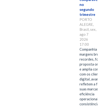
no
segundo
trimestre
PORTO
ALEGRE,
Brasil, sex,
ago 7
2026
17:00
Companhia alcan
margens brutas
recordes, fortal
proposta omnica
e amplia conexã
com os clientes 
digital, avanços 
refletem a força 
suas marcas, a
eficiência
operacional e a
consistência de 