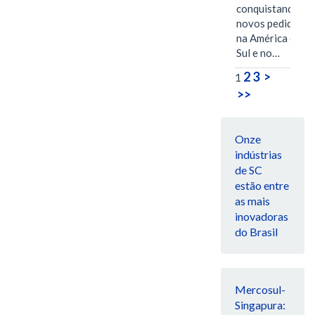
conquistando
novos pedidos
na América do
Sul e no…
2
3
>
1
>>
Onze
indústrias
de SC
estão entre
as mais
inovadoras
do Brasil
Mercosul-
Singapura: