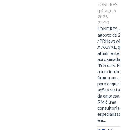
LONDRES,
qui, ago 6
2026
23:30
LONDRES, 6 de
agosto de 2026
/PRNewswire/ -
A AXA XL, que
atualmente deté
aproximadament
49% da S-RM,
anunciou hoje qu
firmou um acord
para adquirir as
ações restantes
da empresa. A S-
RM é uma
consultoria
especializada
em…