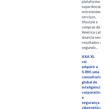
plataforma de
experiências,
entretenimento,
serviços,
lifestyle e
compras da
América Latina
anuncia seus
resultados do
segundo…
AXA XL
vai
adquirir a
S-RM, uma
consultoria
global de
inteligência
corporativa
e
segurança
cibernética