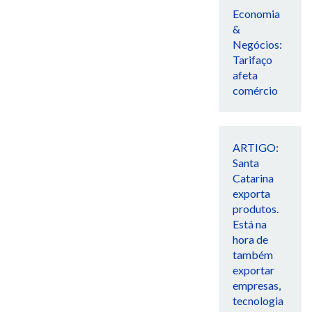
Economia
&
Negócios:
Tarifaço
afeta
comércio
ARTIGO:
Santa
Catarina
exporta
produtos.
Está na
hora de
também
exportar
empresas,
tecnologia