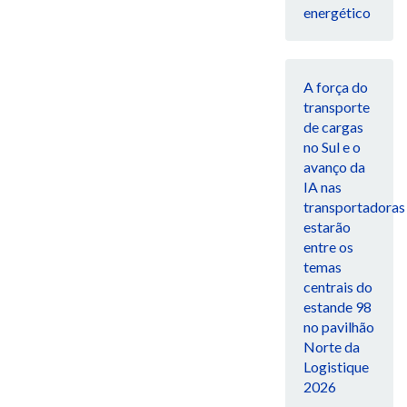
energético
A força do
transporte
de cargas
no Sul e o
avanço da
IA nas
transportadoras
estarão
entre os
temas
centrais do
estande 98
no pavilhão
Norte da
Logistique
2026