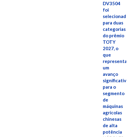
DV3504
foi
selecionado
para duas
categorias
do prêmio
TOTY
2027, o
que
representa
um
avanço
significativo
para o
segmento
de
máquinas
agrícolas
chinesas
de alta
potência