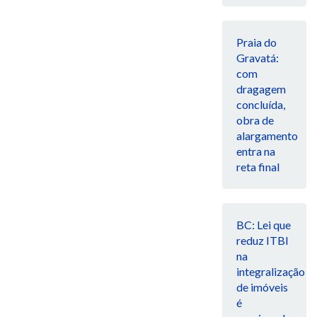
Praia do
Gravatá:
com
dragagem
concluída,
obra de
alargamento
entra na
reta final
BC: Lei que
reduz ITBI
na
integralização
de imóveis
é