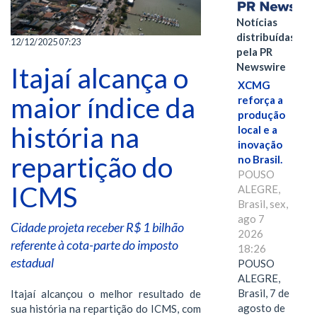
Notícias
distribuídas
12/12/2025 07:23
pela PR
Newswire
Itajaí alcança o
XCMG
maior índice da
reforça a
produção
história na
local e a
inovação
repartição do
no Brasil.
POUSO
ICMS
ALEGRE,
Brasil, sex,
ago 7
Cidade projeta receber R$ 1 bilhão
2026
referente à cota-parte do imposto
18:26
estadual
POUSO
ALEGRE,
Brasil, 7 de
Itajaí alcançou o melhor resultado de
agosto de
sua história na repartição do ICMS, com