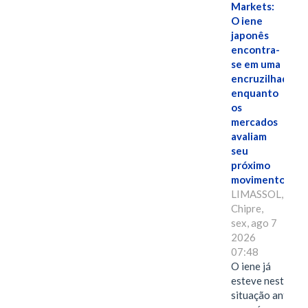
Markets:
O iene
japonês
encontra-
se em uma
encruzilhada
enquanto
os
mercados
avaliam
seu
próximo
movimento.
LIMASSOL,
Chipre,
sex, ago 7
2026
07:48
O iene já
esteve nesta
situação antes