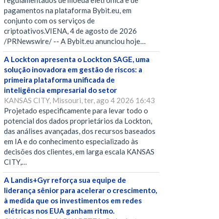
regulamentados de moeda eletrônica e de
pagamentos na plataforma Bybit.eu, em
conjunto com os serviços de
criptoativos.VIENA, 4 de agosto de 2026
/PRNewswire/ -- A Bybit.eu anunciou hoje…
A Lockton apresenta o Lockton SAGE, uma
solução inovadora em gestão de riscos: a
primeira plataforma unificada de
inteligência empresarial do setor
KANSAS CITY, Missouri, ter, ago 4 2026 16:43
Projetado especificamente para levar todo o
potencial dos dados proprietários da Lockton,
das análises avançadas, dos recursos baseados
em IA e do conhecimento especializado às
decisões dos clientes, em larga escala KANSAS
CITY,…
A Landis+Gyr reforça sua equipe de
liderança sênior para acelerar o crescimento,
à medida que os investimentos em redes
elétricas nos EUA ganham ritmo.