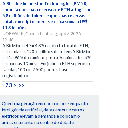
A Bitmine Immersion Technologies (BMNR)
anuncia que suas reservas de ETH atingiram
5,8 milhões de tokens e que suas reservas
totais em criptomoedas e caixa somam US$
11,3 bilhões.
NORWALK, Connecticut, seg, ago 3 2026
12:46
A BitMine detém 4,8% da oferta total de ETH,
estimada em 120,7 milhões de tokensA BitMine
está a 96% do caminho para a 'Alquimia dos 5%'
em apenas 13 mesesEm julho, o ETH superou o
Nasdaq 100 em 2.500 pontos-base,
registrando o…
2
3
>
>>
1
Queda na geração europeia ocorre enquanto
inteligência artificial, data centers e carros
elétricos elevam a demanda e colocam o
armazenamento no centro do debate