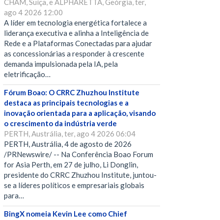
CHAM, Suíça, e ALPHARETTA, Geórgia, ter,
ago 4 2026 12:00
A líder em tecnologia energética fortalece a
liderança executiva e alinha a Inteligência de
Rede e a Plataformas Conectadas para ajudar
as concessionárias a responder à crescente
demanda impulsionada pela IA, pela
eletrificação…
Fórum Boao: O CRRC Zhuzhou Institute
destaca as principais tecnologias e a
inovação orientada para a aplicação, visando
o crescimento da indústria verde
PERTH, Austrália, ter, ago 4 2026 06:04
PERTH, Austrália, 4 de agosto de 2026
/PRNewswire/ -- Na Conferência Boao Forum
for Asia Perth, em 27 de julho, Li Donglin,
presidente do CRRC Zhuzhou Institute, juntou-
se a líderes políticos e empresariais globais
para…
BingX nomeia Kevin Lee como Chief