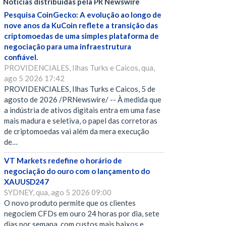
Notícias distribuídas pela PR Newswire
Pesquisa CoinGecko: A evolução ao longo de
nove anos da KuCoin reflete a transição das
criptomoedas de uma simples plataforma de
negociação para uma infraestrutura
confiável.
PROVIDENCIALES, Ilhas Turks e Caicos, qua,
ago 5 2026 17:42
PROVIDENCIALES, Ilhas Turks e Caicos, 5 de
agosto de 2026 /PRNewswire/ -- À medida que
a indústria de ativos digitais entra em uma fase
mais madura e seletiva, o papel das corretoras
de criptomoedas vai além da mera execução
de…
VT Markets redefine o horário de
negociação do ouro com o lançamento do
XAUUSD247
SYDNEY, qua, ago 5 2026 09:00
O novo produto permite que os clientes
negociem CFDs em ouro 24 horas por dia, sete
dias por semana, com custos mais baixos e