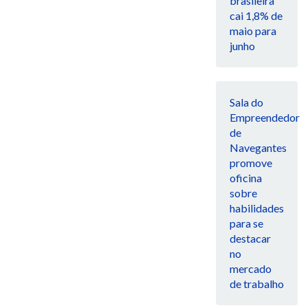
brasileira
cai 1,8% de
maio para
junho
Sala do
Empreendedor
de
Navegantes
promove
oficina
sobre
habilidades
para se
destacar
no
mercado
de trabalho