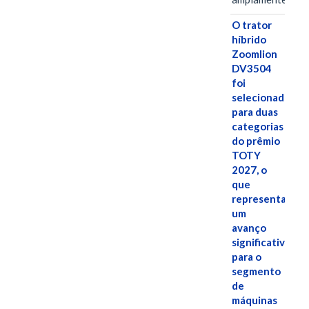
O trator
híbrido
Zoomlion
DV3504
foi
selecionado
para duas
categorias
do prêmio
TOTY
2027, o
que
representa
um
avanço
significativo
para o
segmento
de
máquinas