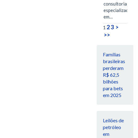
consultoria
especializada
em…
2
3
>
1
>>
Famílias
brasileiras
perderam
R$ 62,5
bilhões
para bets
em 2025
Leilões de
petróleo
em