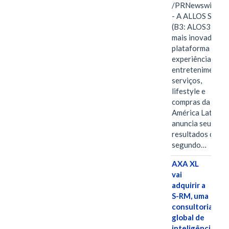
/PRNewswire/ -
- A ALLOS S.A.
(B3: ALOS3), a
mais inovadora
plataforma de
experiências,
entretenimento,
serviços,
lifestyle e
compras da
América Latina
anuncia seus
resultados do
segundo…
AXA XL
vai
adquirir a
S-RM, uma
consultoria
global de
inteligência