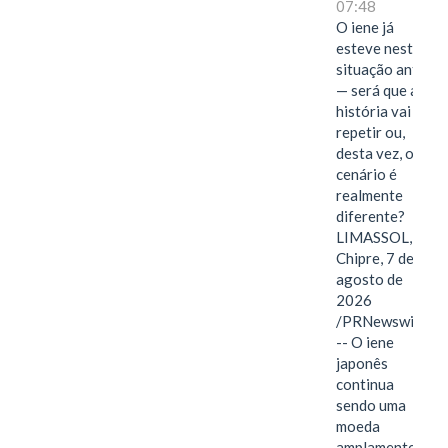
07:48
O iene já
esteve nesta
situação antes
— será que a
história vai se
repetir ou,
desta vez, o
cenário é
realmente
diferente?
LIMASSOL,
Chipre, 7 de
agosto de
2026
/PRNewswire/
-- O iene
japonês
continua
sendo uma
moeda
amplamente…