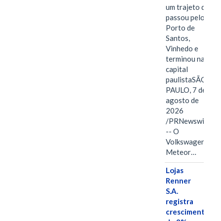
um trajeto que
passou pelo
Porto de
Santos,
Vinhedo e
terminou na
capital
paulistaSÃO
PAULO, 7 de
agosto de
2026
/PRNewswire/
-- O
Volkswagen
Meteor…
Lojas
Renner
S.A.
registra
crescimento