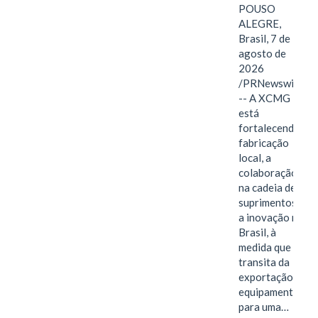
POUSO
ALEGRE,
Brasil, 7 de
agosto de
2026
/PRNewswire/
-- A XCMG
está
fortalecendo a
fabricação
local, a
colaboração
na cadeia de
suprimentos e
a inovação no
Brasil, à
medida que
transita da
exportação de
equipamentos
para uma…