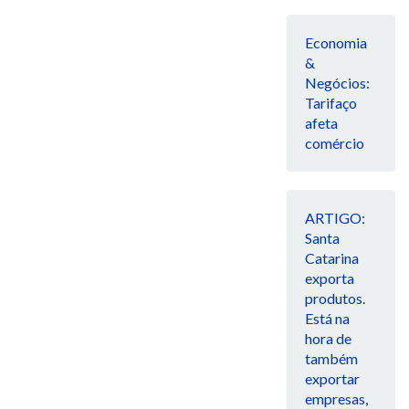
Economia
&
Negócios:
Tarifaço
afeta
comércio
ARTIGO:
Santa
Catarina
exporta
produtos.
Está na
hora de
também
exportar
empresas,