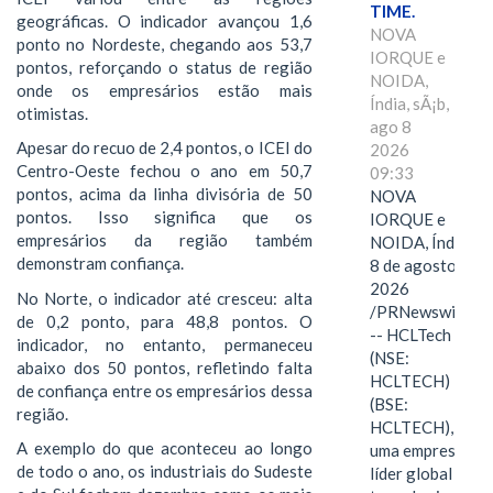
TIME.
geográficas. O indicador avançou 1,6
NOVA
ponto no Nordeste, chegando aos 53,7
IORQUE e
pontos, reforçando o status de região
NOIDA,
onde os empresários estão mais
Índia, sÃ¡b,
otimistas.
ago 8
Apesar do recuo de 2,4 pontos, o ICEI do
2026
Centro-Oeste fechou o ano em 50,7
09:33
pontos, acima da linha divisória de 50
NOVA
pontos. Isso significa que os
IORQUE e
empresários da região também
NOIDA, Índia,
demonstram confiança.
8 de agosto de
2026
No Norte, o indicador até cresceu: alta
/PRNewswire/
de 0,2 ponto, para 48,8 pontos. O
-- HCLTech
indicador, no entanto, permaneceu
(NSE:
abaixo dos 50 pontos, refletindo falta
HCLTECH)
de confiança entre os empresários dessa
(BSE:
região.
HCLTECH),
A exemplo do que aconteceu ao longo
uma empresa
de todo o ano, os industriais do Sudeste
líder global em