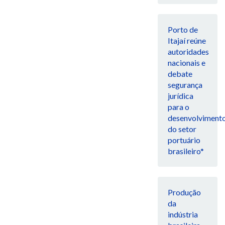
Porto de
Itajaí reúne
autoridades
nacionais e
debate
segurança
jurídica
para o
desenvolviment
do setor
portuário
brasileiro*
Produção
da
indústria