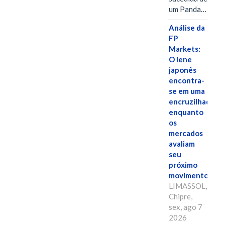
um Panda…
Análise da
FP
Markets:
O iene
japonês
encontra-
se em uma
encruzilhada
enquanto
os
mercados
avaliam
seu
próximo
movimento.
LIMASSOL,
Chipre,
sex, ago 7
2026