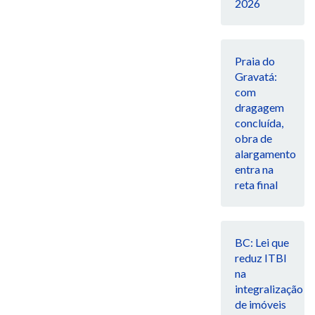
2026
Praia do
Gravatá:
com
dragagem
concluída,
obra de
alargamento
entra na
reta final
BC: Lei que
reduz ITBI
na
integralização
de imóveis