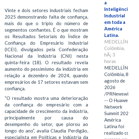
a
Inteligência
Vinte e dois setores industriais fecham
Industrial
2025 demonstrando falta de confiança,
em toda a
mais do que o triplo do número de
América
segmentos confiantes. É o que mostram
Latina.
os Resultados Setoriais do Índice de
MEDELLÍN,
Confiança do Empresário Industrial
Colômbia,
(ICEI), divulgados pela Confederação
hÃ¡ 3
Nacional da Indústria (CNI) nesta
horas
quinta-feira (18). O resultado revela
MEDELLÍN,
aumento do pessimismo da indústria em
Colômbia, 8 de
relação a dezembro de 2024, quando
agosto de
empresários de 17 setores estavam sem
2026
confiança.
/PRNewswire/
“O resultado mostra uma deterioração
-- O Huawei
da confiança do empresário com a
Network
capacidade de crescimento da indústria,
Summit 2026
principalmente por causa do
América
desempenho do setor, que piorou ao
Latina foi
longo do ano”, avalia Claudia Perdigão,
realizado com
especialista em Políticas e Indústria da