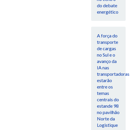
do debate
energético
A força do
transporte
de cargas
no Sul e o
avanço da
IA nas
transportadoras
estarão
entre os
temas
centrais do
estande 98
no pavilhão
Norte da
Logistique