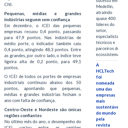
sucesso em
CNI.
Medellín,
atraindo
Pequenas, médias e grandes
quase 400
indústrias seguem sem confiança
líderes do
Em dezembro, o ICEI das pequenas
setor,
empresas recuou 0,4 ponto, passando
especialistas
para 47,9 pontos. Nas indústrias de
técnicos e
médio porte, o indicador também caiu
parceiros do
0,4 ponto, atingindo 48,3 pontos. Entre
ecossistema.…
as grandes, por outro lado, o índice teve
ligeira alta de 0,2 ponto, para 49,1
A
pontos.
HCLTech
O ICEI de todos os portes de empresas
foi
industriais continuou abaixo dos 50
nomeada
pontos, apontando que pequenas,
uma das
médias e grandes indústrias fecham o
empresas
ano com falta de confiança.
mais
sustentáveis
Centro-Oeste e Nordeste são únicas
do mundo
regiões confiantes
pela
No último mês do ano, o desempenho do
revista
ICEI variou entre as regiões