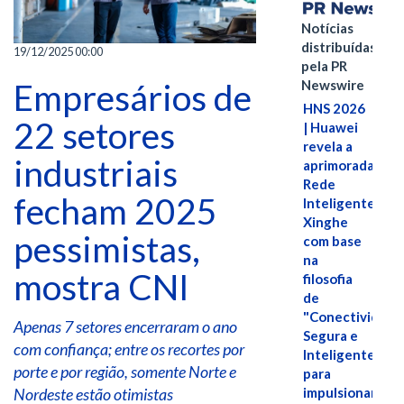
Notícias
distribuídas
19/12/2025 00:00
pela PR
Newswire
Empresários de
HNS 2026
22 setores
| Huawei
revela a
industriais
aprimorada
Rede
fecham 2025
Inteligente
Xinghe
pessimistas,
com base
na
mostra CNI
filosofia
de
"Conectividade
Apenas 7 setores encerraram o ano
Segura e
com confiança; entre os recortes por
Inteligente"
porte e por região, somente Norte e
para
Nordeste estão otimistas
impulsionar