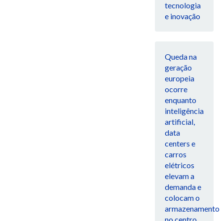
tecnologia
e inovação
Queda na
geração
europeia
ocorre
enquanto
inteligência
artificial,
data
centers e
carros
elétricos
elevam a
demanda e
colocam o
armazenamento
no centro