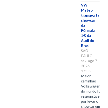
VW
Meteor
transporta
showcar
da
Fórmula
1® da
Audi do
Brasil
SÃO
PAULO,
sex, ago 7
2026
17:35
Maior
caminhão
Volkswagen
do mundo foi
responsável
por levar o
showcar em