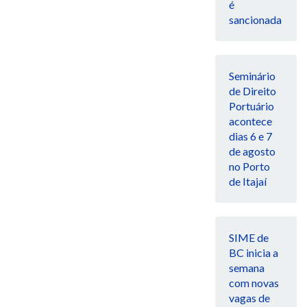
é
sancionada
Seminário
de Direito
Portuário
acontece
dias 6 e 7
de agosto
no Porto
de Itajaí
SIME de
BC inicia a
semana
com novas
vagas de