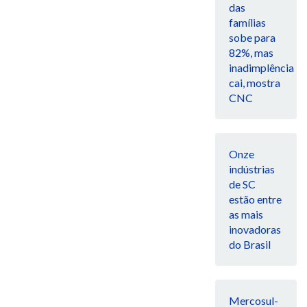
das
famílias
sobe para
82%, mas
inadimplência
cai, mostra
CNC
Onze
indústrias
de SC
estão entre
as mais
inovadoras
do Brasil
Mercosul-