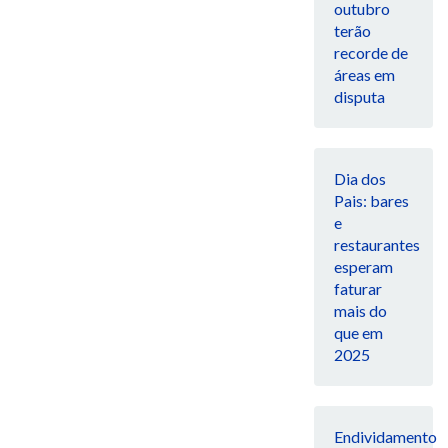
outubro
terão
recorde de
áreas em
disputa
Dia dos
Pais: bares
e
restaurantes
esperam
faturar
mais do
que em
2025
Endividamento