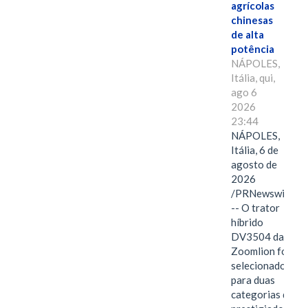
agrícolas
chinesas
de alta
potência
NÁPOLES,
Itália, qui,
ago 6
2026
23:44
NÁPOLES,
Itália, 6 de
agosto de
2026
/PRNewswire/
-- O trator
híbrido
DV3504 da
Zoomlion foi
selecionado
para duas
categorias do