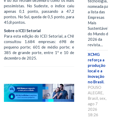
e do Sul fecham dezembro como os mais
tecnologia, foi
pessimistas. No Sudeste, o índice caiu
nomeada para
apenas 0,1 ponto, passando a 47,2
a lista das
pontos. No Sul, queda de 0,5 ponto, para
Empresas
45,8 pontos.
Mais
Sustentáveis
Sobre o ICEI Setorial
do Mundo de
Para esta edição do ICEI Setorial, a CNI
2026 da
consultou 1.684 empresas: 698 de
revista…
pequeno porte; 601 de médio porte; e
385 de grande porte, entre 1º e 10 de
XCMG
dezembro de 2025.
reforça a
produção
local e a
inovação
no Brasil.
POUSO
ALEGRE,
Brasil, sex,
ago 7
2026
18:26