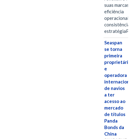
suas marcas, a
eficiência
operacional e a
consistência de 
estratégiaPOR
Seaspan
se torna
primeira
proprietária
e
operadora
internacional
de navios
a ter
acesso ao
mercado
de títulos
Panda
Bonds da
China