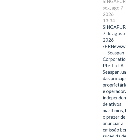
SINGAPURA,
sex, ago 7
2026
13:34
SINGAPURA,
7 de agosto de
2026
/PRNewswire/
-- Seaspan
Corporation
Pte. Ltd. A
Seaspan, uma
das principais
proprietárias
e operadoras
independentes
de ativos
marítimos, tem
o prazer de
anunciar a
emissão bem-
sucedida de