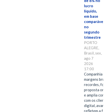
de 8% no
lucro
líquido,
em base
comparável,
no
segundo
trimestre
PORTO
ALEGRE,
Brasil, sex,
ago 7
2026
17:00
Companhia alcan
margens brutas
recordes, fortal
proposta omnica
e amplia conexã
com os clientes 
digital, avanços 
refletem a força 