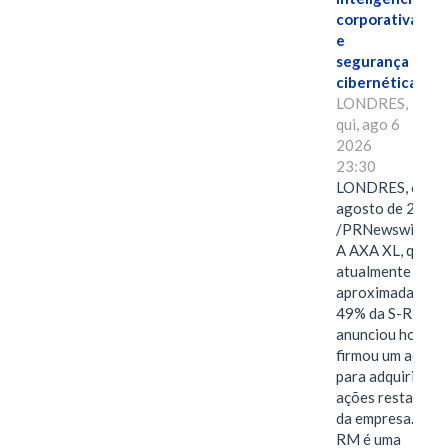
corporativa
e
segurança
cibernética
LONDRES,
qui, ago 6
2026
23:30
LONDRES, 6 de
agosto de 2026
/PRNewswire/ -
A AXA XL, que
atualmente deté
aproximadament
49% da S-RM,
anunciou hoje qu
firmou um acord
para adquirir as
ações restantes
da empresa. A S-
RM é uma