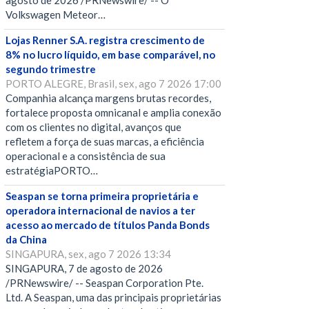
agosto de 2026 /PRNewswire/ -- O
Volkswagen Meteor…
Lojas Renner S.A. registra crescimento de
8% no lucro líquido, em base comparável, no
segundo trimestre
PORTO ALEGRE, Brasil, sex, ago 7 2026 17:00
Companhia alcança margens brutas recordes,
fortalece proposta omnicanal e amplia conexão
com os clientes no digital, avanços que
refletem a força de suas marcas, a eficiência
operacional e a consistência de sua
estratégiaPORTO…
Seaspan se torna primeira proprietária e
operadora internacional de navios a ter
acesso ao mercado de títulos Panda Bonds
da China
SINGAPURA, sex, ago 7 2026 13:34
SINGAPURA, 7 de agosto de 2026
/PRNewswire/ -- Seaspan Corporation Pte.
Ltd. A Seaspan, uma das principais proprietárias