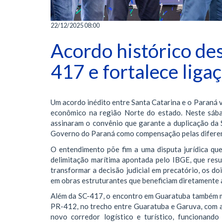
22/12/2025 08:00
Acordo histórico de
417 e fortalece liga
Um acordo inédito entre Santa Catarina e o Paraná 
econômico na região Norte do estado. Neste sába
assinaram o convênio que garante a duplicação da
Governo do Paraná como compensação pelas diferenç
O entendimento põe fim a uma disputa jurídica qu
delimitação marítima apontada pelo IBGE, que res
transformar a decisão judicial em precatório, os d
em obras estruturantes que beneficiam diretamente 
Além da SC-417, o encontro em Guaratuba também ma
PR-412, no trecho entre Guaratuba e Garuva, com a
novo corredor logístico e turístico, funcionan