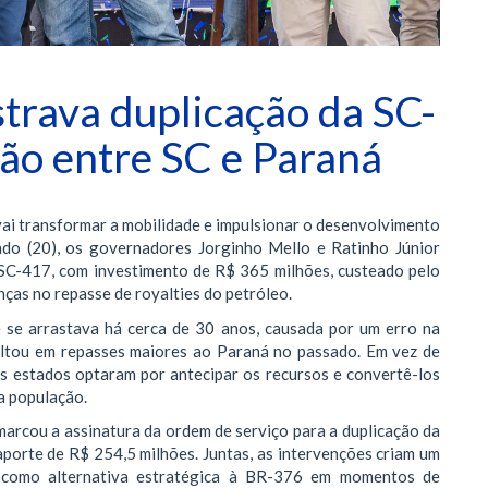
strava duplicação da SC-
ção entre SC e Paraná
vai transformar a mobilidade e impulsionar o desenvolvimento
do (20), os governadores Jorginho Mello e Ratinho Júnior
 SC-417, com investimento de R$ 365 milhões, custeado pelo
as no repasse de royalties do petróleo.
e se arrastava há cerca de 30 anos, causada por um erro na
ultou em repasses maiores ao Paraná no passado. Em vez de
ois estados optaram por antecipar os recursos e convertê-los
a população.
rcou a assinatura da ordem de serviço para a duplicação da
porte de R$ 254,5 milhões. Juntas, as intervenções criam um
do como alternativa estratégica à BR-376 em momentos de