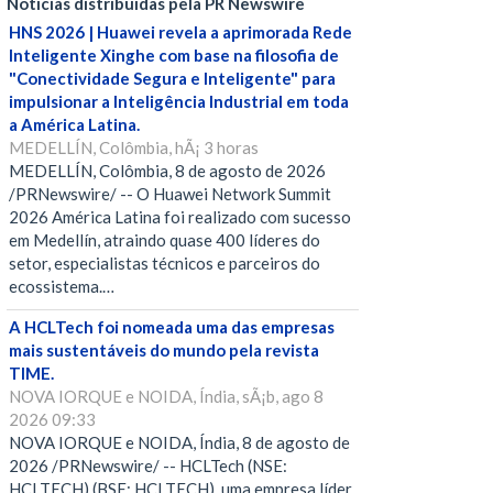
Notícias distribuídas pela PR Newswire
HNS 2026 | Huawei revela a aprimorada Rede
Inteligente Xinghe com base na filosofia de
"Conectividade Segura e Inteligente" para
impulsionar a Inteligência Industrial em toda
a América Latina.
MEDELLÍN, Colômbia, hÃ¡ 3 horas
MEDELLÍN, Colômbia, 8 de agosto de 2026
/PRNewswire/ -- O Huawei Network Summit
2026 América Latina foi realizado com sucesso
em Medellín, atraindo quase 400 líderes do
setor, especialistas técnicos e parceiros do
ecossistema.…
A HCLTech foi nomeada uma das empresas
mais sustentáveis do mundo pela revista
TIME.
NOVA IORQUE e NOIDA, Índia, sÃ¡b, ago 8
2026 09:33
NOVA IORQUE e NOIDA, Índia, 8 de agosto de
2026 /PRNewswire/ -- HCLTech (NSE:
HCLTECH) (BSE: HCLTECH), uma empresa líder