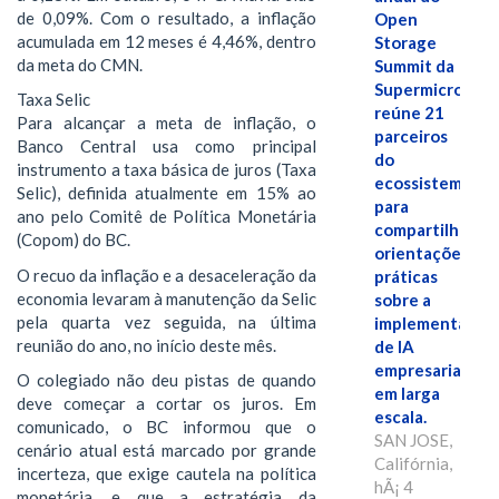
de 0,09%. Com o resultado, a inflação
Open
acumulada em 12 meses é 4,46%, dentro
Storage
da meta do CMN.
Summit da
Supermicro
Taxa Selic
reúne 21
Para alcançar a meta de inflação, o
parceiros
Banco Central usa como principal
do
instrumento a taxa básica de juros (Taxa
ecossistema
Selic), definida atualmente em 15% ao
para
ano pelo Comitê de Política Monetária
compartilhar
(Copom) do BC.
orientações
O recuo da inflação e a desaceleração da
práticas
economia levaram à manutenção da Selic
sobre a
pela quarta vez seguida, na última
implementação
reunião do ano, no início deste mês.
de IA
empresarial
O colegiado não deu pistas de quando
em larga
deve começar a cortar os juros. Em
escala.
comunicado, o BC informou que o
SAN JOSE,
cenário atual está marcado por grande
Califórnia,
incerteza, que exige cautela na política
hÃ¡ 4
monetária, e que a estratégia da