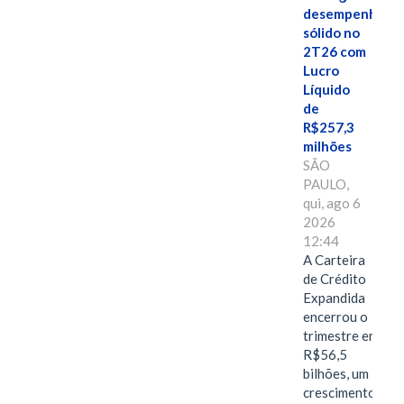
desempenho
sólido no
2T26 com
Lucro
Líquido
de
R$257,3
milhões
SÃO
PAULO,
qui, ago 6
2026
12:44
A Carteira
de Crédito
Expandida
encerrou o
trimestre em
R$56,5
bilhões, um
crescimento