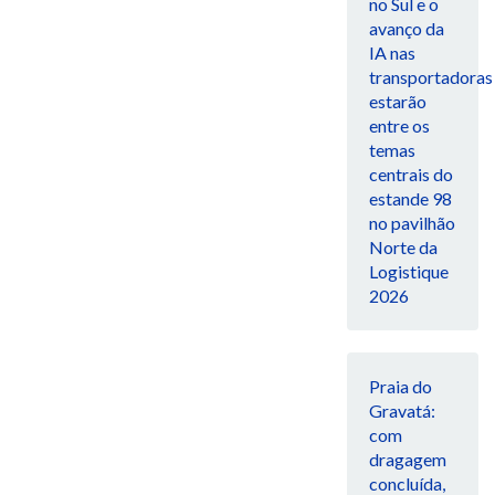
no Sul e o
avanço da
IA nas
transportadoras
estarão
entre os
temas
centrais do
estande 98
no pavilhão
Norte da
Logistique
2026
Praia do
Gravatá:
com
dragagem
concluída,