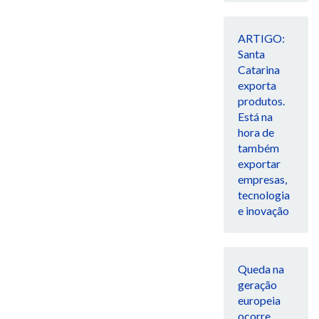
ARTIGO:
Santa
Catarina
exporta
produtos.
Está na
hora de
também
exportar
empresas,
tecnologia
e inovação
Queda na
geração
europeia
ocorre