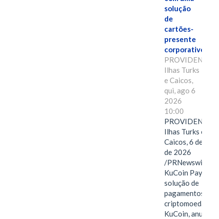
solução
de
cartões-
presente
corporativos.
PROVIDENCIAL
Ilhas Turks
e Caicos,
qui, ago 6
2026
10:00
PROVIDENCIAL
Ilhas Turks e
Caicos, 6 de ago
de 2026
/PRNewswire/ --
KuCoin Pay,
solução de
pagamentos em
criptomoedas da
KuCoin, anuncio