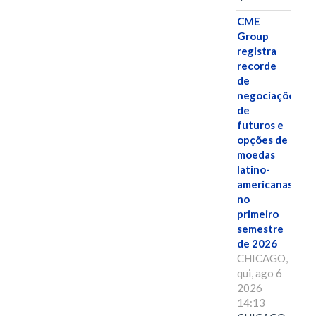
CME
Group
registra
recorde
de
negociações
de
futuros e
opções de
moedas
latino-
americanas
no
primeiro
semestre
de 2026
CHICAGO,
qui, ago 6
2026
14:13