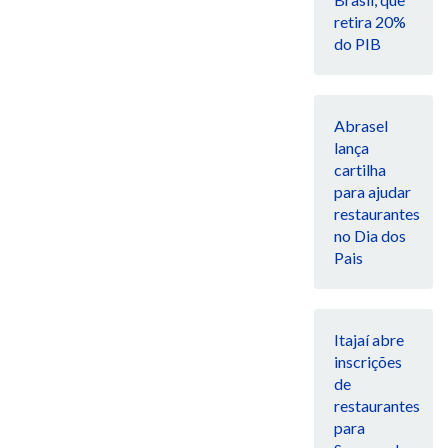
retira 20%
do PIB
Abrasel
lança
cartilha
para ajudar
restaurantes
no Dia dos
Pais
Itajaí abre
inscrições
de
restaurantes
para