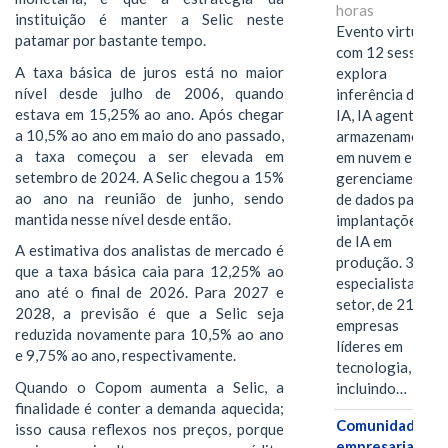
horas
instituição é manter a Selic neste
Evento virtual
patamar por bastante tempo.
com 12 sessões
A taxa básica de juros está no maior
explora
nível desde julho de 2006, quando
inferência de
estava em 15,25% ao ano. Após chegar
IA, IA agentiva,
a 10,5% ao ano em maio do ano passado,
armazenamento
a taxa começou a ser elevada em
em nuvem e
setembro de 2024. A Selic chegou a 15%
gerenciamento
ao ano na reunião de junho, sendo
de dados para
mantida nesse nível desde então.
implantações
de IA em
A estimativa dos analistas de mercado é
produção. 38
que a taxa básica caia para 12,25% ao
especialistas do
ano até o final de 2026. Para 2027 e
setor, de 21
2028, a previsão é que a Selic seja
empresas
reduzida novamente para 10,5% ao ano
líderes em
e 9,75% ao ano, respectivamente.
tecnologia,
Quando o Copom aumenta a Selic, a
incluindo…
finalidade é conter a demanda aquecida;
Comunidades
isso causa reflexos nos preços, porque
empresariais