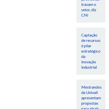
travam o
setor, diz
CNI
Captação
de recursos
é pilar
estratégico
da
inovação
industrial
Mestrandos
da Univali
apresentam
propostas
para atrair