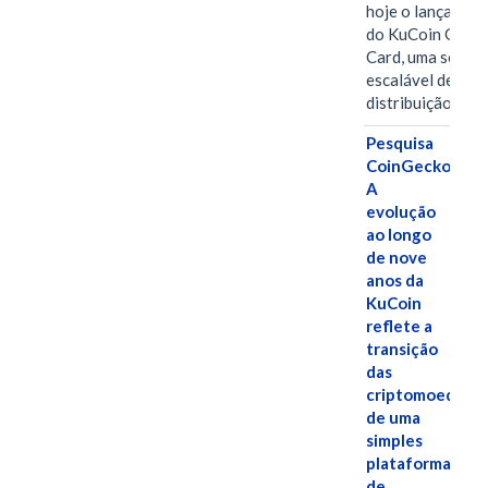
hoje o lançamen
do KuCoin Gift
Card, uma soluç
escalável de
distribuição de…
Pesquisa
CoinGecko:
A
evolução
ao longo
de nove
anos da
KuCoin
reflete a
transição
das
criptomoedas
de uma
simples
plataforma
de