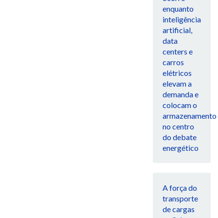
enquanto
inteligência
artificial,
data
centers e
carros
elétricos
elevam a
demanda e
colocam o
armazenamento
no centro
do debate
energético
A força do
transporte
de cargas