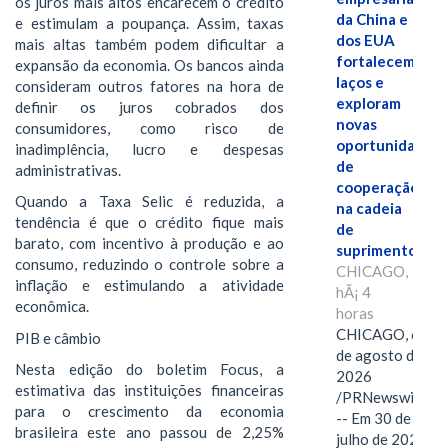
os juros mais altos encarecem o crédito
da China e
e estimulam a poupança. Assim, taxas
dos EUA
mais altas também podem dificultar a
fortalecem
expansão da economia. Os bancos ainda
laços e
consideram outros fatores na hora de
exploram
definir os juros cobrados dos
novas
consumidores, como risco de
oportunidades
inadimplência, lucro e despesas
de
administrativas.
cooperação
Quando a Taxa Selic é reduzida, a
na cadeia
tendência é que o crédito fique mais
de
barato, com incentivo à produção e ao
suprimentos.
consumo, reduzindo o controle sobre a
CHICAGO,
inflação e estimulando a atividade
hÃ¡ 4
econômica.
horas
CHICAGO, 6
PIB e câmbio
de agosto de
Nesta edição do boletim Focus, a
2026
estimativa das instituições financeiras
/PRNewswire/
para o crescimento da economia
-- Em 30 de
brasileira este ano passou de 2,25%
julho de 2026,