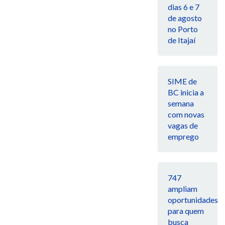
dias 6 e 7
de agosto
no Porto
de Itajaí
SIME de
BC inicia a
semana
com novas
vagas de
emprego
747
ampliam
oportunidades
para quem
busca