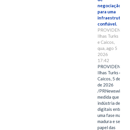
negociação
para uma
infraestrutura
confiável.
PROVIDENCIAL
Ilhas Turks
e Caicos,
qua, ago 5
2026
17:42
PROVIDENCIAL
Ilhas Turks e
Caicos, 5 de ago
de 2026
/PRNewswire/ --
medida que a
indústria de ativ
digitais entra em
uma fase mais
madura e seletiva
papel das