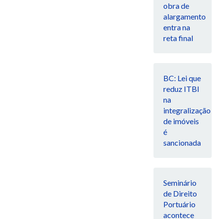
obra de
alargamento
entra na
reta final
BC: Lei que
reduz ITBI
na
integralização
de imóveis
é
sancionada
Seminário
de Direito
Portuário
acontece