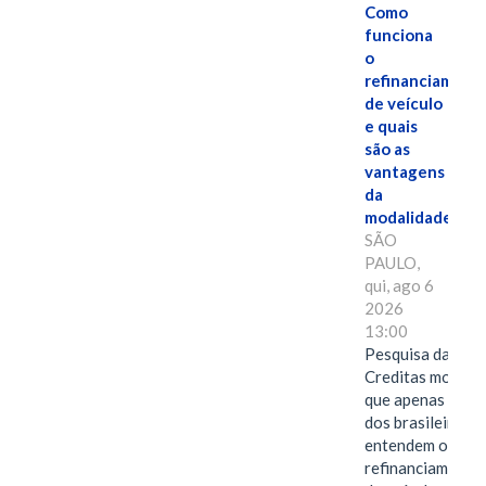
Como
funciona
o
refinanciament
de veículo
e quais
são as
vantagens
da
modalidade?
SÃO
PAULO,
qui, ago 6
2026
13:00
Pesquisa da
Creditas mostra
que apenas 28%
dos brasileiros
entendem o
refinanciamento