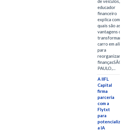
de veículos,
educador
financeiro
explica como e
quais são as
vantagens de
transformar o
carro em aliado
para
reorganizar as
finançasSÃO
PAULO,…
A IIFL
Capital
firma
parceria
com a
Flytxt
para
potencializar
a IA