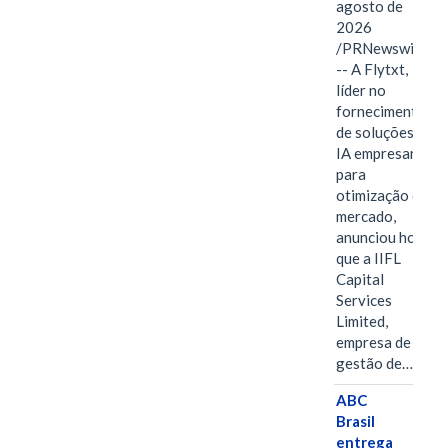
agosto de
2026
/PRNewswire/
-- A Flytxt,
líder no
fornecimento
de soluções de
IA empresarial
para
otimização de
mercado,
anunciou hoje
que a IIFL
Capital
Services
Limited,
empresa de
gestão de…
ABC
Brasil
entrega