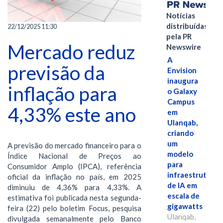
Notícias
distribuídas
22/12/2025 11:30
pela PR
Mercado reduz
Newswire
A
previsão da
Envision
inaugura
inflação para
o Galaxy
Campus
4,33% este ano
em
Ulanqab,
criando
um
A previsão do mercado financeiro para o
modelo
Índice Nacional de Preços ao
para
Consumidor Amplo (IPCA), referência
infraestrutura
oficial da inflação no país, em 2025
de IA em
diminuiu de 4,36% para 4,33%. A
escala de
estimativa foi publicada nesta segunda-
gigawatts
feira (22) pelo boletim Focus, pesquisa
Ulanqab,
divulgada semanalmente pelo Banco