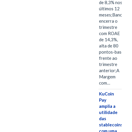
de 8,3% nos
últimos 12
meses;Banco
encerra o
trimestre
com ROAE
de 14,3%,
alta de 80
pontos-base
frente ao
trimestre
anterior;A
Margem
com…
KuCoin
Pay
amplia a
utilidade
das
stablecoins
com uma