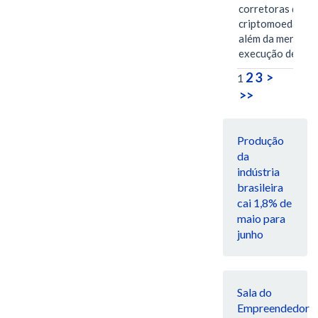
corretoras de
criptomoedas va
além da mera
execução de…
2
3
>
1
>>
Produção
da
indústria
brasileira
cai 1,8% de
maio para
junho
Sala do
Empreendedor