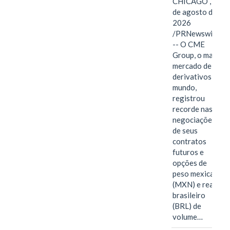
CHICAGO , 6
de agosto de
2026
/PRNewswire/
-- O CME
Group, o maior
mercado de
derivativos do
mundo,
registrou
recorde nas
negociações
de seus
contratos
futuros e
opções de
peso mexicano
(MXN) e real
brasileiro
(BRL) de
volume…