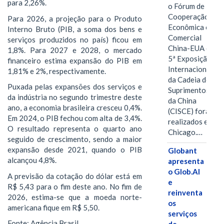
para 2,26%.
o Fórum de
Cooperação
Para 2026, a projeção para o Produto
Econômica e
Interno Bruto (PIB, a soma dos bens e
Comercial
serviços produzidos no país) ficou em
China-EUA e a
1,8%. Para 2027 e 2028, o mercado
5ª Exposição
financeiro estima expansão do PIB em
Internacional
1,81% e 2%, respectivamente.
da Cadeia de
Puxada pelas expansões dos serviços e
Suprimentos
da indústria no segundo trimestre deste
da China
ano, a economia brasileira cresceu 0,4%.
(CISCE) foram
Em 2024, o PIB fechou com alta de 3,4%.
realizados em
O resultado representa o quarto ano
Chicago.…
seguido de crescimento, sendo a maior
expansão desde 2021, quando o PIB
Globant
alcançou 4,8%.
apresenta
o Glob.AI
A previsão da cotação do dólar está em
e
R$ 5,43 para o fim deste ano. No fim de
reinventa
2026, estima-se que a moeda norte-
os
americana fique em R$ 5,50.
serviços
Fonte: Agência Brasil