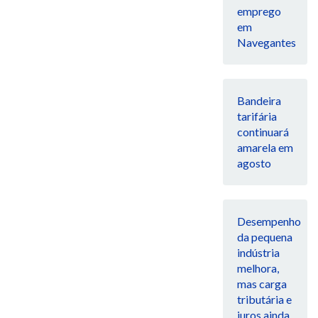
emprego
em
Navegantes
Bandeira
tarifária
continuará
amarela em
agosto
Desempenho
da pequena
indústria
melhora,
mas carga
tributária e
juros ainda