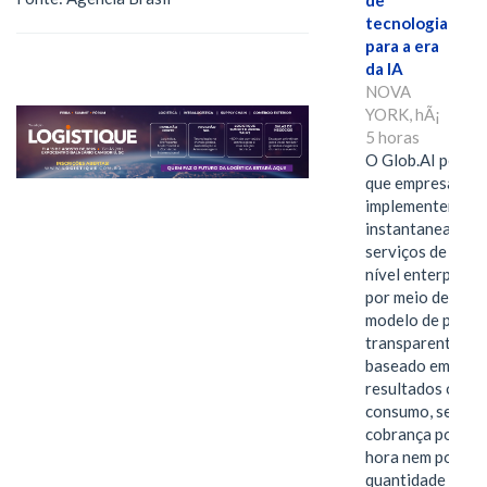
de
tecnologia
para a era
da IA
NOVA
YORK, hÃ¡
5 horas
O Glob.AI permit
que empresas
implementem
instantaneamen
serviços de IA de
nível enterprise
por meio de um
modelo de preço
transparente,
baseado em
resultados ou
consumo, sem
cobrança por
hora nem por
quantidade de…