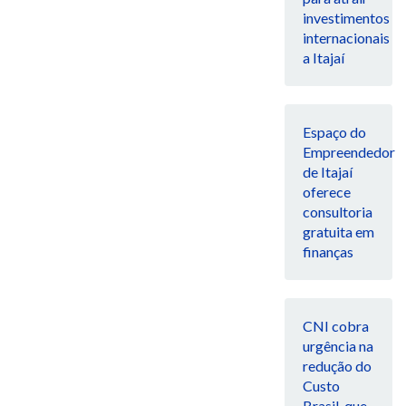
investimentos
internacionais
a Itajaí
Espaço do
Empreendedor
de Itajaí
oferece
consultoria
gratuita em
finanças
CNI cobra
urgência na
redução do
Custo
Brasil, que