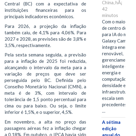
China, hÃ¡
Central (BC) com a expectativa de
42
instituições financeiras para os
minutos
principais indicadores econômicos.
Com o maior edif
Para 2026, a projeção da inflação
de centro de dad
também caiu, de 4,1% para 4,06%. Para
para IA do mundo
2027 e 2028, as previsões são de 3,8% e
Galaxy Campus
3,5%, respectivamente.
integra energia
renovável,
Pela sexta semana seguida, a previsão
gerenciamento
para a inflação de 2025 foi reduzida,
inteligente de
alcançando o intervalo da meta para a
energia e
variação de preços que deve ser
computação de a
perseguida pelo BC. Definida pelo
densidade em um
Conselho Monetário Nacional (CMN), a
infraestrutura d
meta é de 3%, com intervalo de
escala sem
tolerância de 1,5 ponto percentual para
precedentes.Ula
cima ou para baixo. Ou seja, o limite
…
inferior é 1,5%, e o superior, 4,5%.
Em novembro, a alta no preço das
A sétima
passagens aéreas fez a inflação chegar
edição
a 0,18%. Em outubro, o IPCA havia sido
anual do