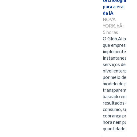
tecnologia
para a era
da IA
NOVA
YORK, hÃ¡
5 horas
O Glob.AI permit
que empresas
implementem
instantaneamen
serviços de IA de
nível enterprise
por meio de um
modelo de preço
transparente,
baseado em
resultados ou
consumo, sem
cobrança por
hora nem por
quantidade de…