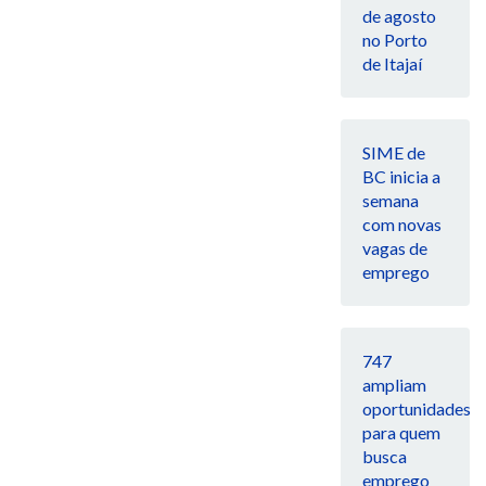
de agosto
no Porto
de Itajaí
SIME de
BC inicia a
semana
com novas
vagas de
emprego
747
ampliam
oportunidades
para quem
busca
emprego