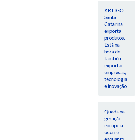
ARTIGO:
Santa
Catarina
exporta
produtos.
Está na
hora de
também
exportar
empresas,
tecnologia
e inovação
Queda na
geração
europeia
ocorre
enquanto