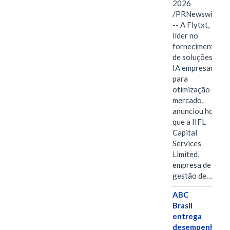
2026
/PRNewswire/
-- A Flytxt,
líder no
fornecimento
de soluções de
IA empresarial
para
otimização de
mercado,
anunciou hoje
que a IIFL
Capital
Services
Limited,
empresa de
gestão de…
ABC
Brasil
entrega
desempenho