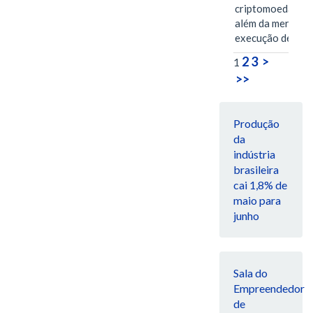
criptomoedas va
além da mera
execução de…
2
3
>
1
>>
Produção
da
indústria
brasileira
cai 1,8% de
maio para
junho
Sala do
Empreendedor
de