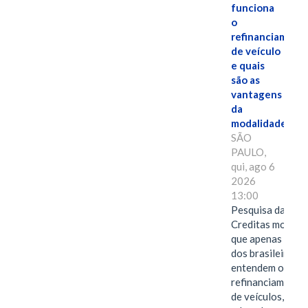
funciona
o
refinanciament
de veículo
e quais
são as
vantagens
da
modalidade?
SÃO
PAULO,
qui, ago 6
2026
13:00
Pesquisa da
Creditas mostra
que apenas 28%
dos brasileiros
entendem o
refinanciamento
de veículos,