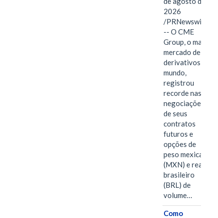
de agosto de
2026
/PRNewswire/
-- O CME
Group, o maior
mercado de
derivativos do
mundo,
registrou
recorde nas
negociações
de seus
contratos
futuros e
opções de
peso mexicano
(MXN) e real
brasileiro
(BRL) de
volume…
Como