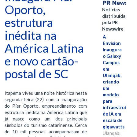
Oporto,
Notícias
distribuídas
estrutura
pela PR
Newswire
inédita na
A
Envision
América Latina
inaugura
o Galaxy
e novo cartão-
Campus
em
postal de SC
Ulanqab,
criando
um
Itapema viveu uma noite histórica nesta
modelo
segunda-feira (22) com a inauguração
para
do Píer Oporto, empreendimento com
infraestrutura
estrutura inédita na América Latina que
de IA em
já nasce como um dos principais
escala de
símbolos do turismo catarinense. Cerca
gigawatts
de 10 mil pessoas acompanharam de
Ulanqab,