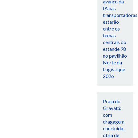
avanço da
IA nas
transportadoras
estarão
entre os
temas
centrais do
estande 98
no pavilhão
Norte da
Logistique
2026
Praia do
Gravatá:
com
dragagem
concluída,
obra de