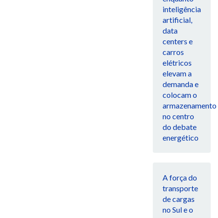
inteligência
artificial,
data
centers e
carros
elétricos
elevam a
demanda e
colocam o
armazenamento
no centro
do debate
energético
A força do
transporte
de cargas
no Sul e o