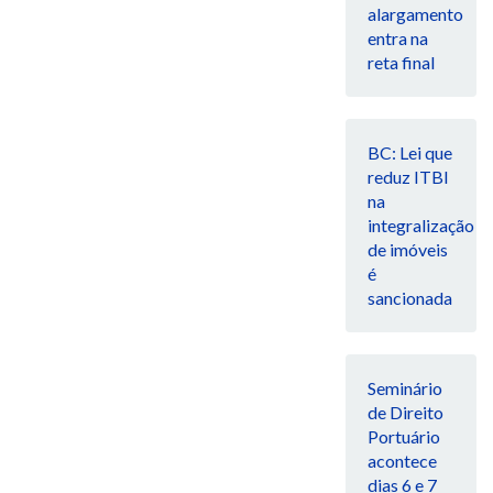
alargamento
entra na
reta final
BC: Lei que
reduz ITBI
na
integralização
de imóveis
é
sancionada
Seminário
de Direito
Portuário
acontece
dias 6 e 7