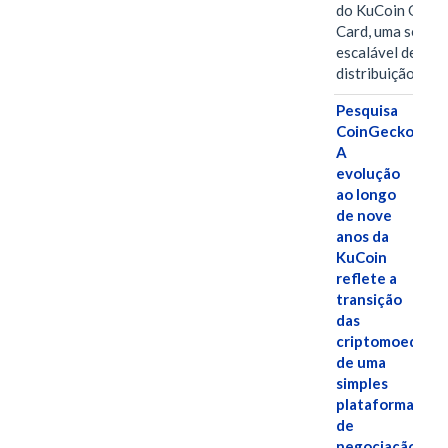
do KuCoin Gift
Card, uma soluç
escalável de
distribuição de…
Pesquisa
CoinGecko:
A
evolução
ao longo
de nove
anos da
KuCoin
reflete a
transição
das
criptomoedas
de uma
simples
plataforma
de
negociação