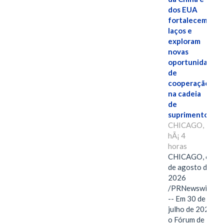
dos EUA
fortalecem
laços e
exploram
novas
oportunidades
de
cooperação
na cadeia
de
suprimentos.
CHICAGO,
hÃ¡ 4
horas
CHICAGO, 6
de agosto de
2026
/PRNewswire/
-- Em 30 de
julho de 2026,
o Fórum de