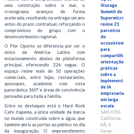
uma construção sobre o mar, o
Storage
cronograma avançou de forma
Summit da
acelerada, resultando na entrega um ano
Supermicro
antes do prazo contratual, reforçando o
reúne 21
compromisso do grupo com o
parceiros
desenvolvimento regional.
do
ecossistema
O Píer Oporto se diferencia por ser o
para
único da América Latina com
compartilhar
estacionamento abaixo da plataforma
orientações
principal, oferecendo 226 vagas. O
práticas
espaço reúne mais de 50 operações
sobre a
comerciais, entre lojas, restaurantes,
implementação
quiosques, academia com vista
de IA
panorâmica 360° e áreas de convivência
empresarial
pensadas para toda a família.
em larga
Entre os destaques está o Hard Rock
escala.
Cafe Itapema, a única unidade da marca
SAN JOSE,
no mundo construída sobre a água, que
Califórnia,
também abriu as portas ao público no dia
hÃ¡ 4
da inauguração. O empreendimento
horas