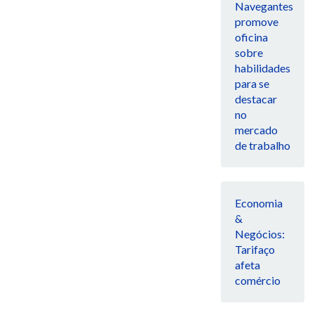
Navegantes
promove
oficina
sobre
habilidades
para se
destacar
no
mercado
de trabalho
Economia
&
Negócios:
Tarifaço
afeta
comércio