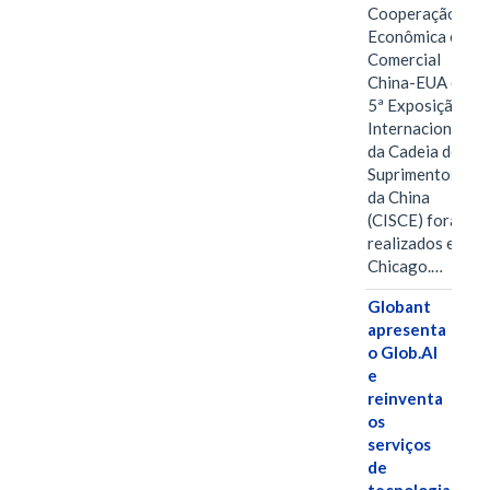
Cooperação
Econômica e
Comercial
China-EUA e a
5ª Exposição
Internacional
da Cadeia de
Suprimentos
da China
(CISCE) foram
realizados em
Chicago.…
Globant
apresenta
o Glob.AI
e
reinventa
os
serviços
de