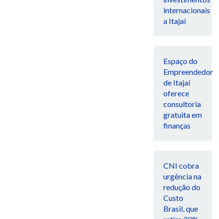
internacionais
a Itajaí
Espaço do
Empreendedor
de Itajaí
oferece
consultoria
gratuita em
finanças
CNI cobra
urgência na
redução do
Custo
Brasil, que