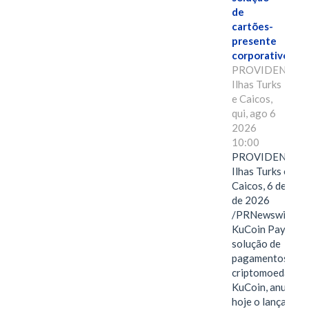
de
cartões-
presente
corporativos.
PROVIDENCIAL
Ilhas Turks
e Caicos,
qui, ago 6
2026
10:00
PROVIDENCIAL
Ilhas Turks e
Caicos, 6 de ago
de 2026
/PRNewswire/ --
KuCoin Pay,
solução de
pagamentos em
criptomoedas da
KuCoin, anuncio
hoje o lançamen