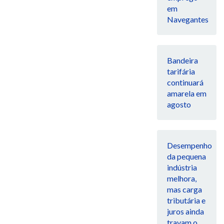
em
Navegantes
Bandeira
tarifária
continuará
amarela em
agosto
Desempenho
da pequena
indústria
melhora,
mas carga
tributária e
juros ainda
travam o