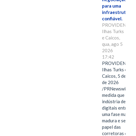
para uma
infraestrutura
confiável.
PROVIDENCIAL
Ilhas Turks
e Caicos,
qua, ago 5
2026
17:42
PROVIDENCIAL
Ilhas Turks e
Caicos, 5 de ago
de 2026
/PRNewswire/ --
medida que a
indústria de ativ
digitais entra em
uma fase mais
madura e seletiva
papel das
corretoras de