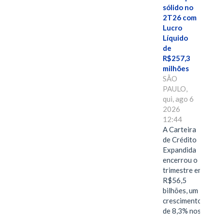
sólido no
2T26 com
Lucro
Líquido
de
R$257,3
milhões
SÃO
PAULO,
qui, ago 6
2026
12:44
A Carteira
de Crédito
Expandida
encerrou o
trimestre em
R$56,5
bilhões, um
crescimento
de 8,3% nos