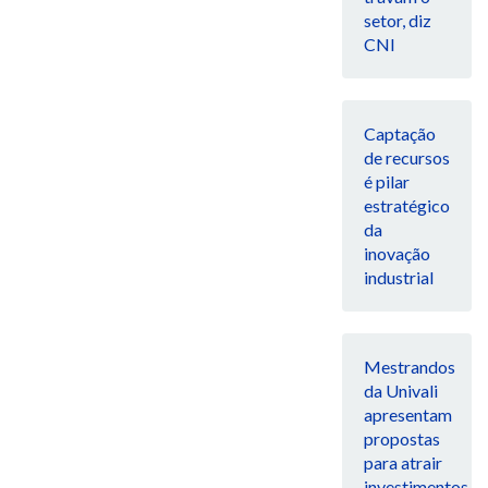
setor, diz
CNI
Captação
de recursos
é pilar
estratégico
da
inovação
industrial
Mestrandos
da Univali
apresentam
propostas
para atrair
investimentos