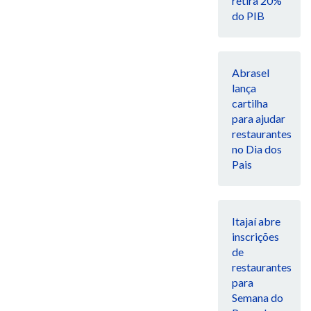
retira 20%
do PIB
Abrasel
lança
cartilha
para ajudar
restaurantes
no Dia dos
Pais
Itajaí abre
inscrições
de
restaurantes
para
Semana do