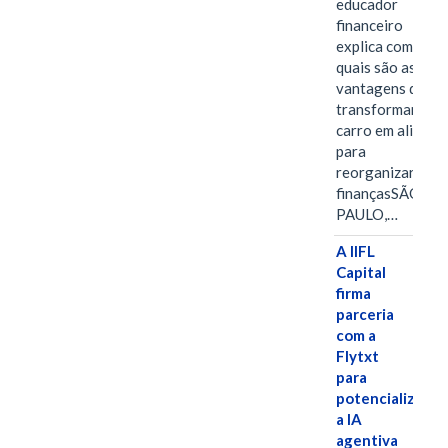
educador
financeiro
explica como e
quais são as
vantagens de
transformar o
carro em aliado
para
reorganizar as
finançasSÃO
PAULO,…
A IIFL
Capital
firma
parceria
com a
Flytxt
para
potencializar
a IA
agentiva