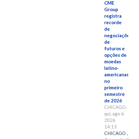
CME
Group
registra
recorde
de
negociações
de
futuros e
opções de
moedas
latino-
americanas
no
primeiro
semestre
de 2026
CHICAGO,
qui, ago 6
2026
14:13
CHICAGO , 6