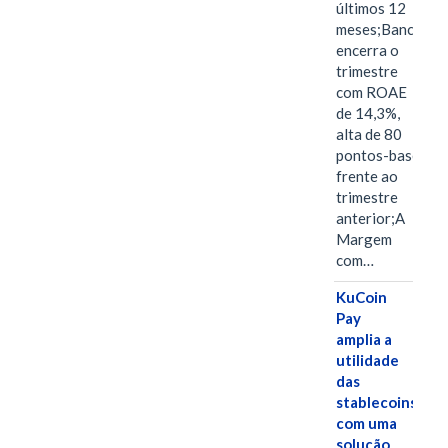
últimos 12
meses;Banco
encerra o
trimestre
com ROAE
de 14,3%,
alta de 80
pontos-base
frente ao
trimestre
anterior;A
Margem
com…
KuCoin
Pay
amplia a
utilidade
das
stablecoins
com uma
solução