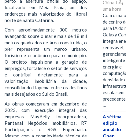
perto a abertura oficial do espaço,
China, hÃ¡
localizado em Meia Praia, um dos
uma hora
endereços mais valorizados do litoral
Com o maior edif
norte de Santa Catarina.
de centro de dad
para IA do mundo
Com aproximadamente 300 metros
Galaxy Campus
avançando sobre o mar e mais de 18 mil
integra energia
metros quadrados de área construída, o
renovável,
píer representa um marco urbano,
gerenciamento
turístico e econômico para o município.
inteligente de
O projeto impulsiona a geração de
energia e
empregos, fortalece o setor de serviços
computação de a
e contribui diretamente para a
densidade em um
valorização imobiliária da cidade,
infraestrutura d
consolidando Itapema entre os destinos
escala sem
mais desejados do Sul do Brasil.
precedentes.Ula
As obras começaram em dezembro de
…
2023, com execução integral das
empresas MayBelly Incorporadora,
A sétima
Pantanal Negócios Imobiliários, R7
edição
Participações e RGS Engenharia.
anual do
Mesmo com a complexidade técnica de
Open