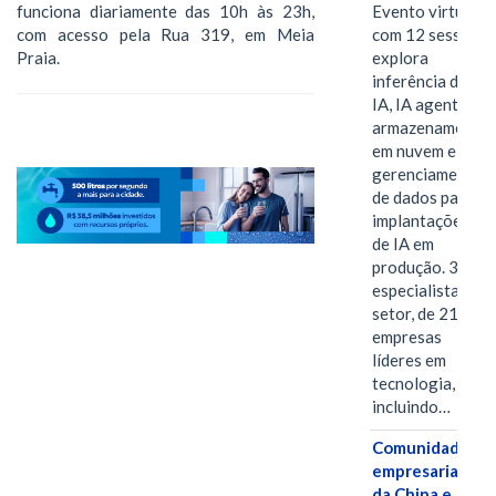
funciona diariamente das 10h às 23h,
Evento virtual
com acesso pela Rua 319, em Meia
com 12 sessões
Praia.
explora
inferência de
IA, IA agentiva,
armazenamento
em nuvem e
gerenciamento
de dados para
implantações
de IA em
produção. 38
especialistas do
setor, de 21
empresas
líderes em
tecnologia,
incluindo…
Comunidades
empresariais
da China e