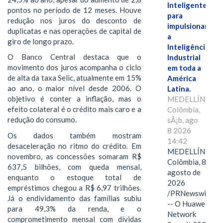
Inteligente"
pontos no período de 12 meses. Houve
para
redução nos juros do desconto de
impulsionar
duplicatas e nas operações de capital de
a
giro de longo prazo.
Inteligência
O Banco Central destaca que o
Industrial
movimento dos juros acompanha o ciclo
em toda a
de alta da taxa Selic, atualmente em 15%
América
ao ano, o maior nível desde 2006. O
Latina.
objetivo é conter a inflação, mas o
MEDELLÍN,
efeito colateral é o crédito mais caro e a
Colômbia,
redução do consumo.
sÃ¡b, ago
8 2026
Os dados também mostram
14:42
desaceleração no ritmo do crédito. Em
MEDELLÍN,
novembro, as concessões somaram R$
Colômbia, 8 de
637,5 bilhões, com queda mensal,
agosto de
enquanto o estoque total de
2026
empréstimos chegou a R$ 6,97 trilhões.
/PRNewswire/
Já o endividamento das famílias subiu
-- O Huawei
para 49,3% da renda, e o
Network
comprometimento mensal com dívidas