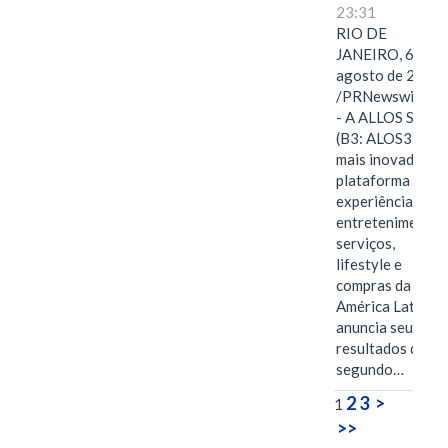
23:31
RIO DE
JANEIRO, 6 de
agosto de 2026
/PRNewswire/ -
- A ALLOS S.A.
(B3: ALOS3), a
mais inovadora
plataforma de
experiências,
entretenimento,
serviços,
lifestyle e
compras da
América Latina
anuncia seus
resultados do
segundo…
2
3
>
1
>>