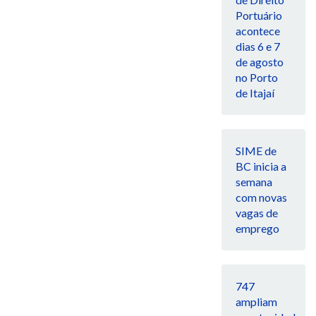
Portuário
acontece
dias 6 e 7
de agosto
no Porto
de Itajaí
SIME de
BC inicia a
semana
com novas
vagas de
emprego
747
ampliam