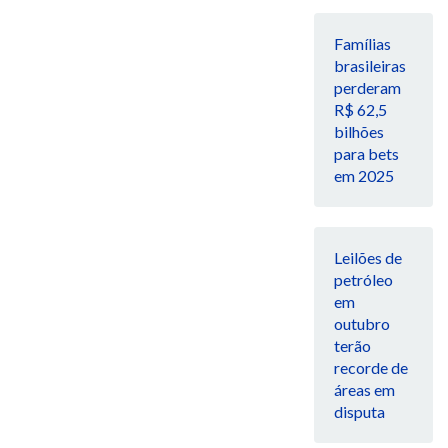
Famílias
brasileiras
perderam
R$ 62,5
bilhões
para bets
em 2025
Leilões de
petróleo
em
outubro
terão
recorde de
áreas em
disputa