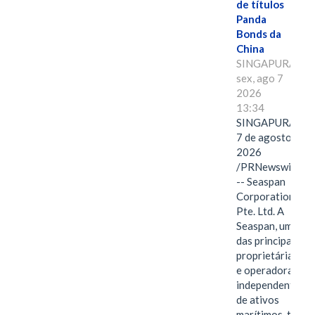
de títulos
Panda
Bonds da
China
SINGAPURA,
sex, ago 7
2026
13:34
SINGAPURA,
7 de agosto de
2026
/PRNewswire/
-- Seaspan
Corporation
Pte. Ltd. A
Seaspan, uma
das principais
proprietárias
e operadoras
independentes
de ativos
marítimos, tem