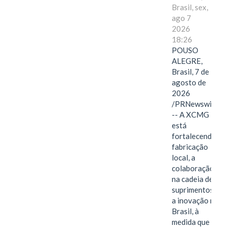
Brasil, sex,
ago 7
2026
18:26
POUSO
ALEGRE,
Brasil, 7 de
agosto de
2026
/PRNewswire/
-- A XCMG
está
fortalecendo a
fabricação
local, a
colaboração
na cadeia de
suprimentos e
a inovação no
Brasil, à
medida que