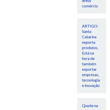
afeta
comércio
ARTIGO:
Santa
Catarina
exporta
produtos.
Está na
hora de
também
exportar
empresas,
tecnologia
e inovação
Queda na