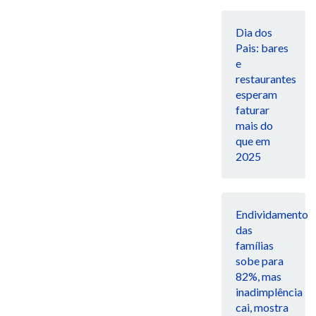
Dia dos
Pais: bares
e
restaurantes
esperam
faturar
mais do
que em
2025
Endividamento
das
famílias
sobe para
82%, mas
inadimplência
cai, mostra