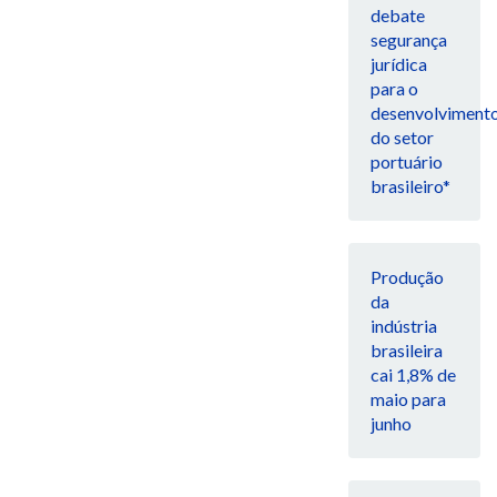
debate
segurança
jurídica
para o
desenvolviment
do setor
portuário
brasileiro*
Produção
da
indústria
brasileira
cai 1,8% de
maio para
junho