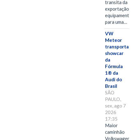
transita da
exportação de
equipamentos
para uma…
VW
Meteor
transporta
showcar
da
Fórmula
1® da
Audi do
Brasil
SÃO
PAULO,
sex, ago 7
2026
17:35
Maior
caminhão
Volkswagen