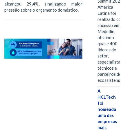
Summit 2026
alcançou 29,4%, sinalizando maior
América
pressão sobre o orçamento doméstico.
Latina foi
realizado com
sucesso em
Medellín,
atraindo
quase 400
líderes do
setor,
especialistas
técnicos e
parceiros do
ecossistema.…
A
HCLTech
foi
nomeada
uma das
empresas
mais