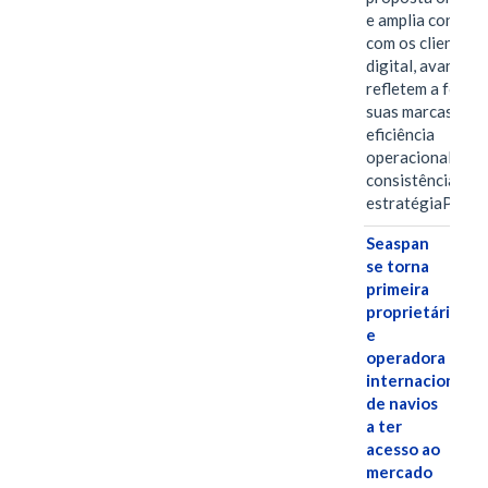
e amplia conexã
com os clientes 
digital, avanços 
refletem a força 
suas marcas, a
eficiência
operacional e a
consistência de 
estratégiaPOR
Seaspan
se torna
primeira
proprietária
e
operadora
internacional
de navios
a ter
acesso ao
mercado