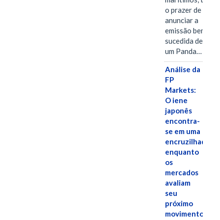
o prazer de
anunciar a
emissão bem-
sucedida de
um Panda…
Análise da
FP
Markets:
O iene
japonês
encontra-
se em uma
encruzilhada
enquanto
os
mercados
avaliam
seu
próximo
movimento.