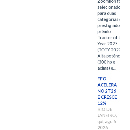
Zoomlion foi
selecionado
para duas
categorias do
prestigiado
prêmio
Tractor of the
Year 2027
(TOTY 2027:
Alta potência
(300 hp e
acima) e…
FFO
ACELERA
NO 2T26
E CRESCE
12%
RIO DE
JANEIRO,
qui, ago 6
2026