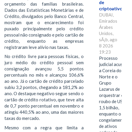
de
orçamento das famílias brasileiras.
criptoativos
Dados das Estatísticas Monetárias e de
DUBAI,
Crédito, divulgados pelo Banco Central,
Emirados
mostram que o encarecimento foi
Árabes
puxado principalmente pelo crédito
Unidos,
pessoal não consignado e pelo cartão de
sÃ¡b, ago
crédito, enquanto as empresas
8 2026
registraram leve alívio nas taxas.
19:23
No crédito livre para pessoas físicas, o
Processo
juro médio do crédito pessoal sem
judicial acusa
consignação avançou 5,5 pontos
a Coreia do
percentuais no mês e alcançou 106,6%
Norte e o
ao ano. Já o cartão de crédito parcelado
Grupo
subiu 3,2 pontos, chegando a 181,2% ao
Lazarus de
ano. O destaque negativo segue sendo o
orquestrar o
cartão de crédito rotativo, que teve alta
roubo de US$
de 0,7 ponto percentual em novembro e
1,5 bilhão,
atingiu 440,5% ao ano, uma das maiores
enquanto o
taxas do mercado.
congelamento
de ativos
Mesmo com a regra que limita a