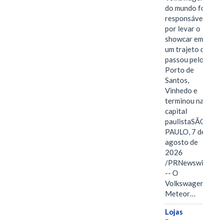
do mundo foi
responsável
por levar o
showcar em
um trajeto que
passou pelo
Porto de
Santos,
Vinhedo e
terminou na
capital
paulistaSÃO
PAULO, 7 de
agosto de
2026
/PRNewswire/
-- O
Volkswagen
Meteor…
Lojas