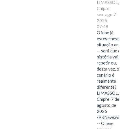
LIMASSOL,
Chipre,
sex, ago 7
2026
07:48
O iene já
esteve nesta
situação antes
— será que a
história vai se
repetir ou,
desta vez, o
cenário é
realmente
diferente?
LIMASSOL,
Chipre, 7 de
agosto de
2026
/PRNewswire/
-- O iene