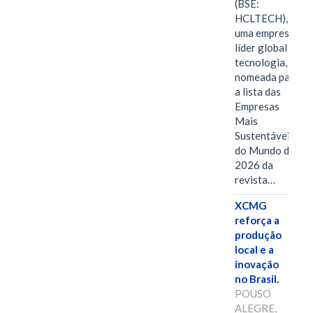
(BSE:
HCLTECH),
uma empresa
líder global em
tecnologia, foi
nomeada para
a lista das
Empresas
Mais
Sustentáveis
do Mundo de
2026 da
revista…
XCMG
reforça a
produção
local e a
inovação
no Brasil.
POUSO
ALEGRE,