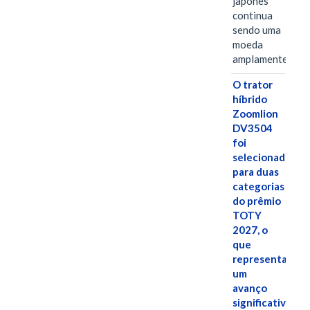
japonês
continua
sendo uma
moeda
amplamente…
O trator
híbrido
Zoomlion
DV3504
foi
selecionado
para duas
categorias
do prêmio
TOTY
2027, o
que
representa
um
avanço
significativo