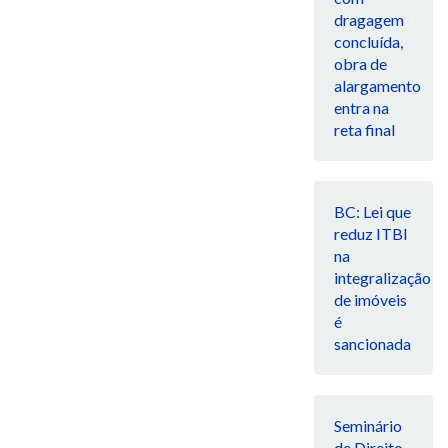
dragagem
concluída,
obra de
alargamento
entra na
reta final
BC: Lei que
reduz ITBI
na
integralização
de imóveis
é
sancionada
Seminário
de Direito