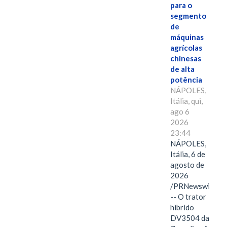
para o
segmento
de
máquinas
agrícolas
chinesas
de alta
potência
NÁPOLES,
Itália, qui,
ago 6
2026
23:44
NÁPOLES,
Itália, 6 de
agosto de
2026
/PRNewswire/
-- O trator
híbrido
DV3504 da