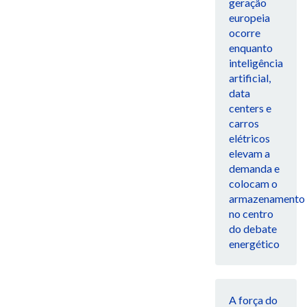
geração
europeia
ocorre
enquanto
inteligência
artificial,
data
centers e
carros
elétricos
elevam a
demanda e
colocam o
armazenamento
no centro
do debate
energético
A força do