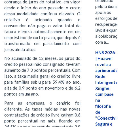
ordenado
cobrança de juros do rotativo, em vigor
pelo tribunal
desde o início do ano passado, o custo
apoia os
dessa modalidade continua elevado. O
esforços de
rotativo é acionado quando o
recuperação e
consumidor não paga o valor total da
Bybit expande
fatura e entra automaticamente em um
a colaboração
empréstimo de curto prazo, que depois é
com a…
transformado em parcelamento com
juros ainda altos.
HNS 2026
No acumulado de 12 meses, os juros do
| Huawei
crédito pessoal não consignado tiveram
revela a
aumento de 7,3 pontos percentuais. Com
aprimorada
isso, a taxa média geral do crédito livre
Rede
para famílias subiu para 59,4% ao ano,
Inteligente
alta de 0,9 ponto em novembro e de 6,2
Xinghe
pontos em um ano.
com base
na
Para as empresas, o cenário foi
filosofia
diferente. As taxas médias nas novas
de
contratações de crédito livre caíram 0,6
"Conectividade
ponto percentual no mês, ficando em
Segura e
24,5% ao ano, apesar do aumento de 2,8