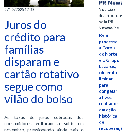
Notícias
27/12/2025 12:30
distribuídas
Juros do
pela PR
Newswire
crédito para
Bybit
processa
famílias
a Coreia
do Norte
disparam e
e o Grupo
Lazarus,
cartão rotativo
obtendo
liminar
segue como
para
congelar
vilão do bolso
ativos
roubados
em ação
histórica
As taxas de juros cobradas dos
de
consumidores voltaram a subir em
recuperação
novembro, pressionando ainda mais o