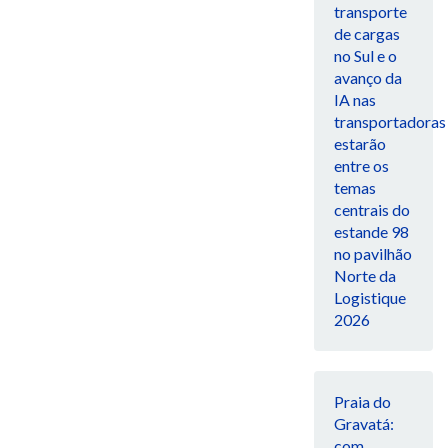
transporte
de cargas
no Sul e o
avanço da
IA nas
transportadoras
estarão
entre os
temas
centrais do
estande 98
no pavilhão
Norte da
Logistique
2026
Praia do
Gravatá:
com