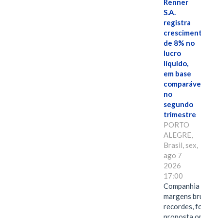
Renner
S.A.
registra
crescimento
de 8% no
lucro
líquido,
em base
comparável,
no
segundo
trimestre
PORTO
ALEGRE,
Brasil, sex,
ago 7
2026
17:00
Companhia alcan
margens brutas
recordes, fortal
proposta omnica