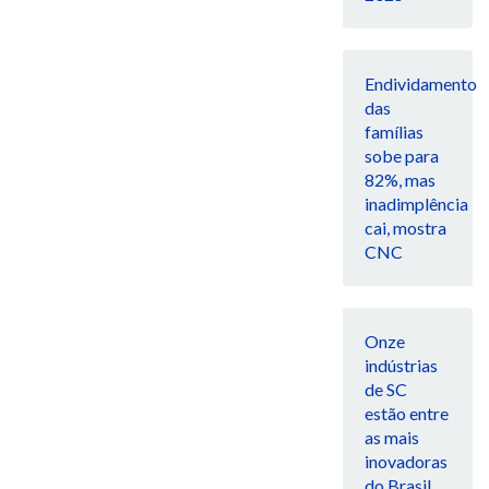
Endividamento
das
famílias
sobe para
82%, mas
inadimplência
cai, mostra
CNC
Onze
indústrias
de SC
estão entre
as mais
inovadoras
do Brasil