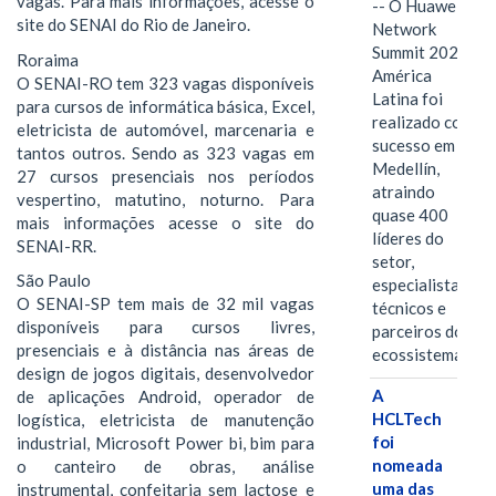
vagas. Para mais informações, acesse o
-- O Huawei
site do SENAI do Rio de Janeiro.
Network
Summit 2026
Roraima
América
O SENAI-RO tem 323 vagas disponíveis
Latina foi
para cursos de informática básica, Excel,
realizado com
eletricista de automóvel, marcenaria e
sucesso em
tantos outros. Sendo as 323 vagas em
Medellín,
27 cursos presenciais nos períodos
atraindo
vespertino, matutino, noturno. Para
quase 400
mais informações acesse o site do
líderes do
SENAI-RR.
setor,
São Paulo
especialistas
O SENAI-SP tem mais de 32 mil vagas
técnicos e
disponíveis para cursos livres,
parceiros do
presenciais e à distância nas áreas de
ecossistema.…
design de jogos digitais, desenvolvedor
A
de aplicações Android, operador de
HCLTech
logística, eletricista de manutenção
foi
industrial, Microsoft Power bi, bim para
nomeada
o canteiro de obras, análise
uma das
instrumental, confeitaria sem lactose e