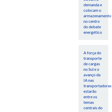
demanda e
colocam o
armazenamento
no centro
do debate
energético
A força do
transporte
de cargas
no Sul e o
avanço da
IA nas
transportadoras
estarão
entre os
temas
centrais do