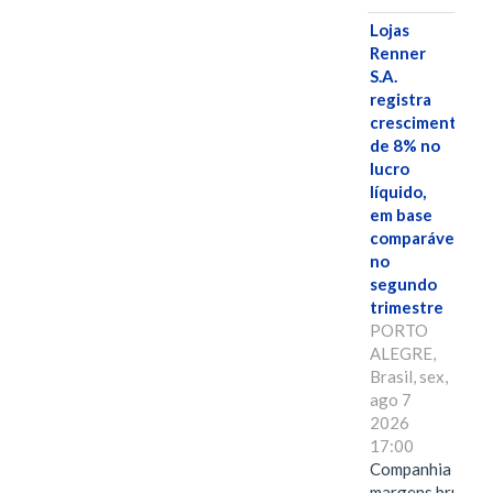
Lojas
Renner
S.A.
registra
crescimento
de 8% no
lucro
líquido,
em base
comparável,
no
segundo
trimestre
PORTO
ALEGRE,
Brasil, sex,
ago 7
2026
17:00
Companhia alcan
margens brutas