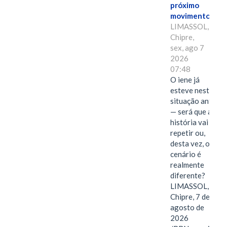
próximo
movimento.
LIMASSOL,
Chipre,
sex, ago 7
2026
07:48
O iene já
esteve nesta
situação antes
— será que a
história vai se
repetir ou,
desta vez, o
cenário é
realmente
diferente?
LIMASSOL,
Chipre, 7 de
agosto de
2026