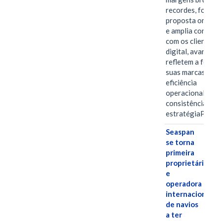
recordes, fortal
proposta omnica
e amplia conexã
com os clientes 
digital, avanços 
refletem a força 
suas marcas, a
eficiência
operacional e a
consistência de 
estratégiaPOR
Seaspan
se torna
primeira
proprietária
e
operadora
internacional
de navios
a ter