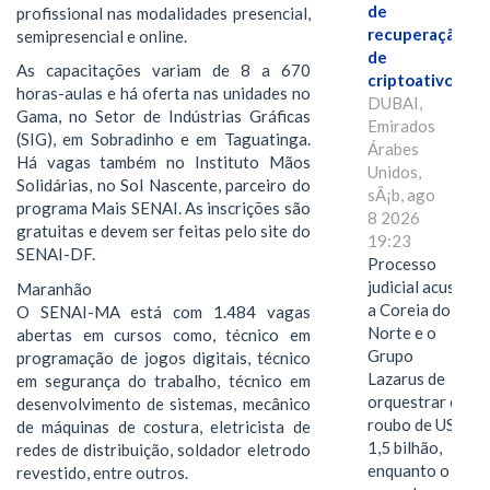
de
profissional nas modalidades presencial,
recuperação
semipresencial e online.
de
As capacitações variam de 8 a 670
criptoativos
horas-aulas e há oferta nas unidades no
DUBAI,
Gama, no Setor de Indústrias Gráficas
Emirados
(SIG), em Sobradinho e em Taguatinga.
Árabes
Há vagas também no Instituto Mãos
Unidos,
Solidárias, no Sol Nascente, parceiro do
sÃ¡b, ago
programa Mais SENAI. As inscrições são
8 2026
gratuitas e devem ser feitas pelo site do
19:23
SENAI-DF.
Processo
judicial acusa
Maranhão
a Coreia do
O SENAI-MA está com 1.484 vagas
Norte e o
abertas em cursos como, técnico em
Grupo
programação de jogos digitais, técnico
Lazarus de
em segurança do trabalho, técnico em
orquestrar o
desenvolvimento de sistemas, mecânico
roubo de US$
de máquinas de costura, eletricista de
1,5 bilhão,
redes de distribuição, soldador eletrodo
enquanto o
revestido, entre outros.