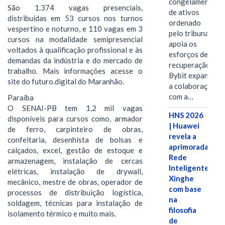
congelamento
São 1.374 vagas presenciais,
de ativos
distribuídas em 53 cursos nos turnos
ordenado
vespertino e noturno, e 110 vagas em 3
pelo tribunal
cursos na modalidade semipresencial
apoia os
voltados à qualificação profissional e às
esforços de
demandas da indústria e do mercado de
recuperação e
trabalho. Mais informações acesse o
Bybit expande
site do futuro.digital do Maranhão.
a colaboração
com a…
Paraíba
O SENAI-PB tem 1,2 mil vagas
HNS 2026
disponíveis para cursos como, armador
| Huawei
de ferro, carpinteiro de obras,
revela a
confeitaria, desenhista de bolsas e
aprimorada
calçados, excel, gestão de estoque e
Rede
armazenagem, instalação de cercas
Inteligente
elétricas, instalação de drywall,
Xinghe
mecânico, mestre de obras, operador de
com base
processos de distribuição logística,
na
soldagem, técnicas para instalação de
filosofia
isolamento térmico e muito mais.
de