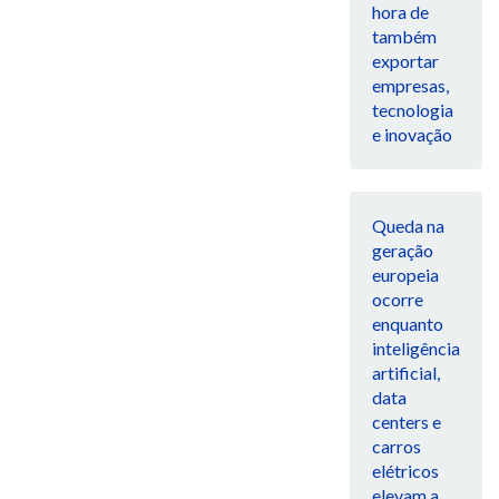
hora de
também
exportar
empresas,
tecnologia
e inovação
Queda na
geração
europeia
ocorre
enquanto
inteligência
artificial,
data
centers e
carros
elétricos
elevam a