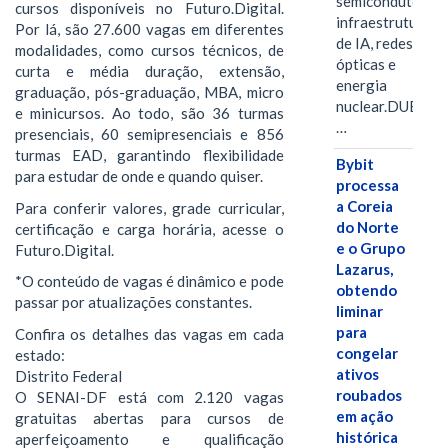
semicondutores,
cursos disponíveis no Futuro.Digital.
infraestrutura
Por lá, são 27.600 vagas em diferentes
de IA, redes
modalidades, como cursos técnicos, de
ópticas e
curta e média duração, extensão,
energia
graduação, pós-graduação, MBA, micro
nuclear.DUBAI,
e minicursos. Ao todo, são 36 turmas
…
presenciais, 60 semipresenciais e 856
turmas EAD, garantindo flexibilidade
Bybit
para estudar de onde e quando quiser.
processa
a Coreia
Para conferir valores, grade curricular,
do Norte
certificação e carga horária, acesse o
e o Grupo
Futuro.Digital.
Lazarus,
*O conteúdo de vagas é dinâmico e pode
obtendo
passar por atualizações constantes.
liminar
para
Confira os detalhes das vagas em cada
congelar
estado:
ativos
Distrito Federal
roubados
O SENAI-DF está com 2.120 vagas
em ação
gratuitas abertas para cursos de
histórica
aperfeiçoamento e qualificação