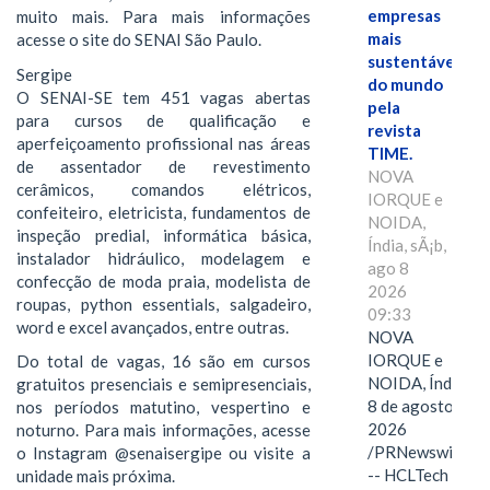
empresas
muito mais. Para mais informações
mais
acesse o site do SENAI São Paulo.
sustentáveis
Sergipe
do mundo
O SENAI-SE tem 451 vagas abertas
pela
para cursos de qualificação e
revista
aperfeiçoamento profissional nas áreas
TIME.
de assentador de revestimento
NOVA
cerâmicos, comandos elétricos,
IORQUE e
confeiteiro, eletricista, fundamentos de
NOIDA,
inspeção predial, informática básica,
Índia, sÃ¡b,
instalador hidráulico, modelagem e
ago 8
confecção de moda praia, modelista de
2026
roupas, python essentials, salgadeiro,
09:33
word e excel avançados, entre outras.
NOVA
IORQUE e
Do total de vagas, 16 são em cursos
NOIDA, Índia,
gratuitos presenciais e semipresenciais,
8 de agosto de
nos períodos matutino, vespertino e
2026
noturno. Para mais informações, acesse
/PRNewswire/
o Instagram @senaisergipe ou visite a
-- HCLTech
unidade mais próxima.