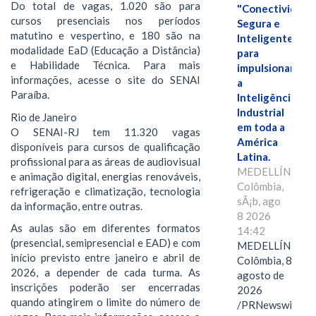
Do total de vagas, 1.020 são para
"Conectividade
cursos presenciais nos períodos
Segura e
matutino e vespertino, e 180 são na
Inteligente"
modalidade EaD (Educação a Distância)
para
e Habilidade Técnica. Para mais
impulsionar
informações, acesse o site do SENAI
a
Paraíba.
Inteligência
Industrial
Rio de Janeiro
em toda a
O SENAI-RJ tem 11.320 vagas
América
disponíveis para cursos de qualificação
Latina.
profissional para as áreas de audiovisual
MEDELLÍN,
e animação digital, energias renováveis,
Colômbia,
refrigeração e climatização, tecnologia
sÃ¡b, ago
da informação, entre outras.
8 2026
As aulas são em diferentes formatos
14:42
(presencial, semipresencial e EAD) e com
MEDELLÍN,
início previsto entre janeiro e abril de
Colômbia, 8 de
2026, a depender de cada turma. As
agosto de
inscrições poderão ser encerradas
2026
quando atingirem o limite do número de
/PRNewswire/