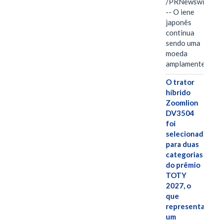
/PRNewswire/
-- O iene
japonês
continua
sendo uma
moeda
amplamente…
O trator
híbrido
Zoomlion
DV3504
foi
selecionado
para duas
categorias
do prêmio
TOTY
2027, o
que
representa
um