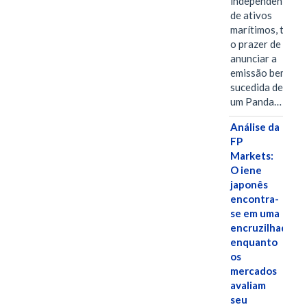
independentes
de ativos
marítimos, tem
o prazer de
anunciar a
emissão bem-
sucedida de
um Panda…
Análise da
FP
Markets:
O iene
japonês
encontra-
se em uma
encruzilhada
enquanto
os
mercados
avaliam
seu