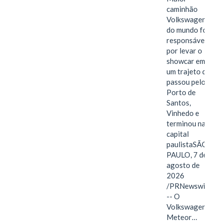
caminhão
Volkswagen
do mundo foi
responsável
por levar o
showcar em
um trajeto que
passou pelo
Porto de
Santos,
Vinhedo e
terminou na
capital
paulistaSÃO
PAULO, 7 de
agosto de
2026
/PRNewswire/
-- O
Volkswagen
Meteor…