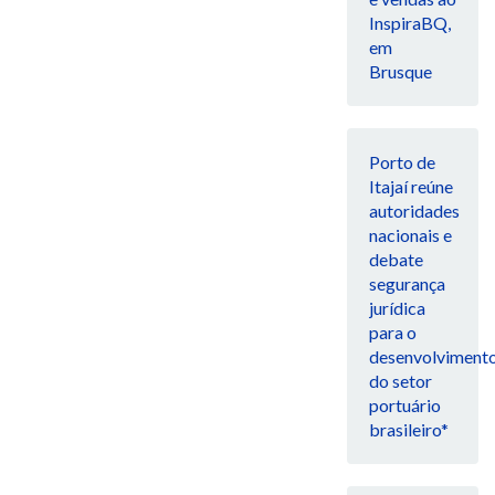
InspiraBQ,
em
Brusque
Porto de
Itajaí reúne
autoridades
nacionais e
debate
segurança
jurídica
para o
desenvolviment
do setor
portuário
brasileiro*