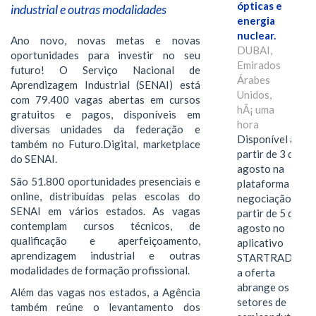
ópticas e
industrial e outras modalidades
energia
nuclear.
Ano novo, novas metas e novas
DUBAI,
oportunidades para investir no seu
Emirados
futuro! O Serviço Nacional de
Árabes
Aprendizagem Industrial (SENAI) está
Unidos,
com 79.400 vagas abertas em cursos
hÃ¡ uma
gratuitos e pagos, disponíveis em
hora
diversas unidades da federação e
Disponível a
também no Futuro.Digital, marketplace
partir de 3 de
do SENAI.
agosto na
São 51.800 oportunidades presenciais e
plataforma de
online, distribuídas pelas escolas do
negociação e a
SENAI em vários estados. As vagas
partir de 5 de
contemplam cursos técnicos, de
agosto no
qualificação e aperfeiçoamento,
aplicativo
aprendizagem industrial e outras
STARTRADER,
modalidades de formação profissional.
a oferta
abrange os
Além das vagas nos estados, a Agência
setores de
também reúne o levantamento dos