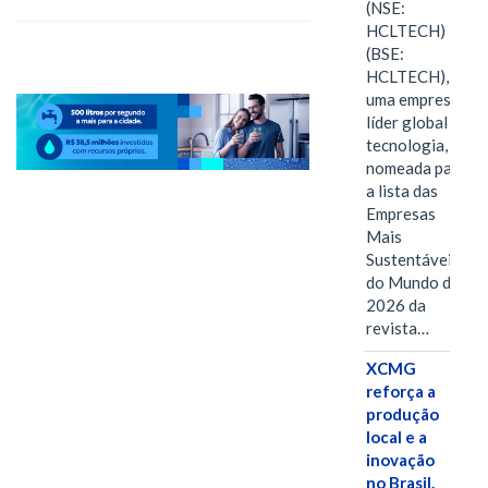
(NSE:
HCLTECH)
(BSE:
HCLTECH),
uma empresa
líder global em
tecnologia, foi
nomeada para
a lista das
Empresas
Mais
Sustentáveis
do Mundo de
2026 da
revista…
XCMG
reforça a
produção
local e a
inovação
no Brasil.