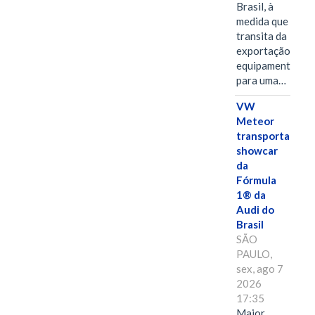
Brasil, à
medida que
transita da
exportação de
equipamentos
para uma…
VW
Meteor
transporta
showcar
da
Fórmula
1® da
Audi do
Brasil
SÃO
PAULO,
sex, ago 7
2026
17:35
Maior