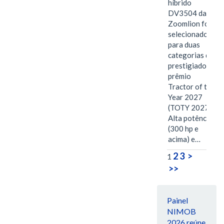
híbrido
DV3504 da
Zoomlion foi
selecionado
para duas
categorias do
prestigiado
prêmio
Tractor of the
Year 2027
(TOTY 2027:
Alta potência
(300 hp e
acima) e…
2
3
>
1
>>
Painel
NIMOB
2026 reúne