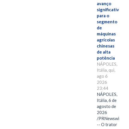
avanço
significativo
para o
segmento
de
máquinas
agrícolas
chinesas
de alta
potência
NÁPOLES,
Itália, qui,
ago 6
2026
23:44
NÁPOLES,
Itália, 6 de
agosto de
2026
/PRNewswire/
-- O trator