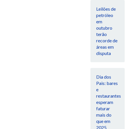
Leilões de
petróleo
em
outubro
terão
recorde de
áreas em
disputa
Dia dos
Pais: bares
e
restaurantes
esperam
faturar
mais do
que em
2025