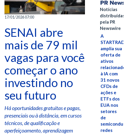
Notícias
distribuídas
17/01/2026 07:00
pela PR
SENAI abre
Newswire
A
mais de 79 mil
STARTRADER
amplia sua
vagas para você
oferta de
ativos
começar o ano
relacionados
à IA com
investindo no
31 novos
CFDs de
seu futuro
ações e
ETFs dos
EUA nos
Há oportunidades gratuitas e pagas,
setores
presenciais ou à distância, em cursos
de
técnicos, de qualificação e
semicondutores
aperfeiçoamento, aprendizagem
redes