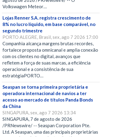
agosto de 2026 /PRNewswire/ -- O
Volkswagen Meteor…
Lojas Renner S.A. registra crescimento de
8% no lucro líquido, em base comparável, no
segundo trimestre
PORTO ALEGRE, Brasil, sex, ago 7 2026 17:00
Companhia alcança margens brutas recordes,
fortalece proposta omnicanal e amplia conexão
com os clientes no digital, avanços que
refletem a força de suas marcas, a eficiência
operacional e a consistência de sua
estratégiaPORTO…
Seaspan se torna primeira proprietária e
operadora internacional de navios a ter
acesso ao mercado de títulos Panda Bonds
da China
SINGAPURA, sex, ago 7 2026 13:34
SINGAPURA, 7 de agosto de 2026
/PRNewswire/ -- Seaspan Corporation Pte.
Ltd. A Seaspan, uma das principais proprietárias