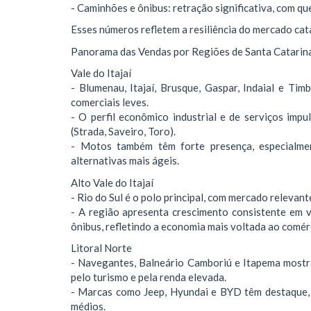
- Caminhões e ônibus: retração significativa, com q
Esses números refletem a resiliência do mercado cat
Panorama das Vendas por Regiões de Santa Catarina
Vale do Itajaí
- Blumenau, Itajaí, Brusque, Gaspar, Indaial e T
comerciais leves.
- O perfil econômico industrial e de serviços impu
(Strada, Saveiro, Toro).
- Motos também têm forte presença, especialmen
alternativas mais ágeis.
Alto Vale do Itajaí
- Rio do Sul é o polo principal, com mercado relevan
- A região apresenta crescimento consistente em 
ônibus, refletindo a economia mais voltada ao comérc
Litoral Norte
- Navegantes, Balneário Camboriú e Itapema mostr
pelo turismo e pela renda elevada.
- Marcas como Jeep, Hyundai e BYD têm destaque, 
médios.