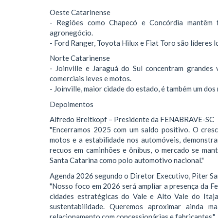
Oeste Catarinense
- Regiões como Chapecó e Concórdia mantêm fo
agronegócio.
- Ford Ranger, Toyota Hilux e Fiat Toro são líderes l
Norte Catarinense
- Joinville e Jaraguá do Sul concentram grandes 
comerciais leves e motos.
- Joinville, maior cidade do estado, é também um do
Depoimentos
Alfredo Breitkopf – Presidente da FENABRAVE-SC
"Encerramos 2025 com um saldo positivo. O cres
motos e a estabilidade nos automóveis, demonstra
recuos em caminhões e ônibus, o mercado se mante
Santa Catarina como polo automotivo nacional."
Agenda 2026 segundo o Diretor Executivo, Piter S
"Nosso foco em 2026 será ampliar a presença da F
cidades estratégicas do Vale e Alto Vale do Itaja
sustentabilidade. Queremos aproximar ainda m
relacionamento com concessionárias e fabricantes."