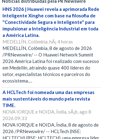
Notícias distribuídas pela PR Newswire
HNS 2026 | Huawei revela a aprimorada Rede
Inteligente Xinghe com base na filosofia de
"Conectividade Segura e Inteligente" para
impulsionar a Inteligência Industrial em toda
a América Latina.
MEDELLÍN, Colômbia, hÃ¡ 4 horas
MEDELLÍN, Colômbia, 8 de agosto de 2026
/PRNewswire/ -- O Huawei Network Summit
2026 América Latina foi realizado com sucesso
em Medellín, atraindo quase 400 líderes do
setor, especialistas técnicos e parceiros do
ecossistema.…
A HCLTech foi nomeada uma das empresas
mais sustentáveis do mundo pela revista
TIME.
NOVA IORQUE e NOIDA, Índia, sÃ¡b, ago 8
2026 09:33
NOVA IORQUE e NOIDA, Índia, 8 de agosto de
2026 /PRNewswire/ -- HCLTech (NSE:
HCLTECH) (BSE: HCLTECH), uma empresa líder