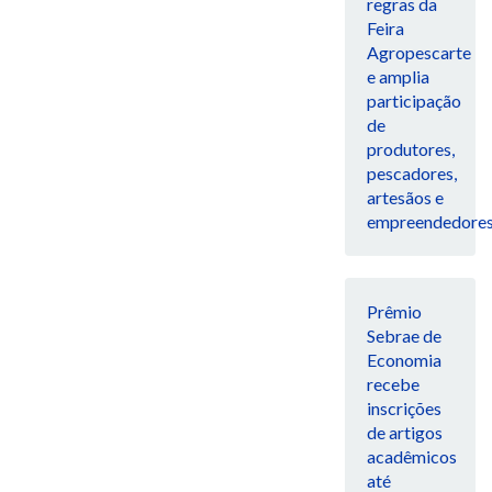
regras da
Feira
Agropescarte
e amplia
participação
de
produtores,
pescadores,
artesãos e
empreendedore
Prêmio
Sebrae de
Economia
recebe
inscrições
de artigos
acadêmicos
até