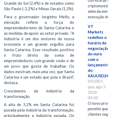
corretoras de
Grande do Sul (2,4%) e de estados como
criptomoedas va
São Paulo (-2,2%) e Minas Gerais (1,3%).
além da mera
execução de…
Para o governador Jorginho Mello, a
elevação reflete a força do
VT
empreendedorismo de Santa Catarina e
Markets
as medidas de apoio ao setor privado. “A
redefine o
indústria é um dos motores da nossa
horário de
economia e um grande orgulho para
negociação
Santa Catarina. Esse resultado positivo
do ouro
é fruto direto da soma de
com o
empreendedores com grande visão e de
lançamento
um povo que gosta de trabalhar. Os
do
dados mostram, mais uma vez, que Santa
XAUUSD247
Catarina é um estado que pula o Brasil”,
SYDNEY,
destaca.
qua, ago 5
Crescimento da indústria da
2026
transformação
09:00
O novo produto
A alta de 3,2% em Santa Catarina foi
permite que os
puxada pela indústria da transformação,
clientes negocie
principalmente a indústria pesada. Os