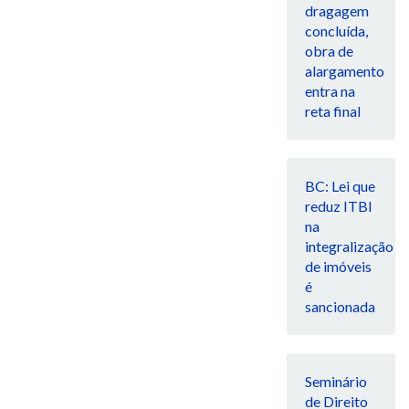
dragagem
concluída,
obra de
alargamento
entra na
reta final
BC: Lei que
reduz ITBI
na
integralização
de imóveis
é
sancionada
Seminário
de Direito