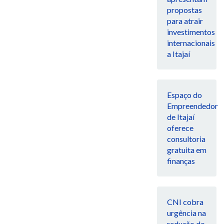
propostas
para atrair
investimentos
internacionais
a Itajaí
Espaço do
Empreendedor
de Itajaí
oferece
consultoria
gratuita em
finanças
CNI cobra
urgência na
redução do