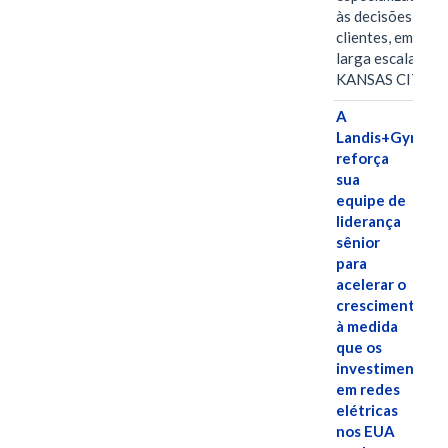
às decisões dos
clientes, em
larga escala
KANSAS CITY,…
A
Landis+Gyr
reforça
sua
equipe de
liderança
sênior
para
acelerar o
crescimento,
à medida
que os
investimentos
em redes
elétricas
nos EUA