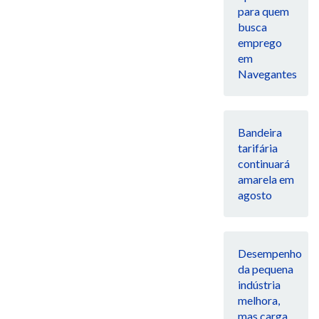
para quem
busca
emprego
em
Navegantes
Bandeira
tarifária
continuará
amarela em
agosto
Desempenho
da pequena
indústria
melhora,
mas carga