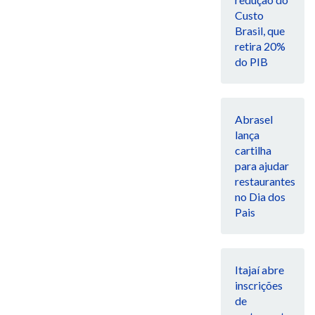
Custo
Brasil, que
retira 20%
do PIB
Abrasel
lança
cartilha
para ajudar
restaurantes
no Dia dos
Pais
Itajaí abre
inscrições
de