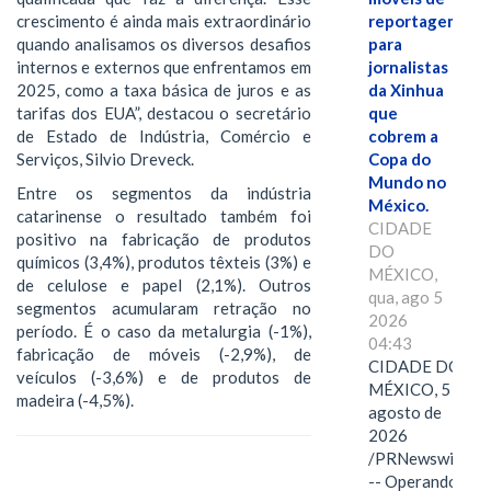
crescimento é ainda mais extraordinário
reportagem
quando analisamos os diversos desafios
para
internos e externos que enfrentamos em
jornalistas
2025, como a taxa básica de juros e as
da Xinhua
tarifas dos EUA”, destacou o secretário
que
de Estado de Indústria, Comércio e
cobrem a
Serviços, Silvio Dreveck.
Copa do
Mundo no
Entre os segmentos da indústria
México.
catarinense o resultado também foi
CIDADE
positivo na fabricação de produtos
DO
químicos (3,4%), produtos têxteis (3%) e
MÉXICO,
de celulose e papel (2,1%). Outros
qua, ago 5
segmentos acumularam retração no
2026
período. É o caso da metalurgia (-1%),
04:43
fabricação de móveis (-2,9%), de
CIDADE DO
veículos (-3,6%) e de produtos de
MÉXICO, 5 de
madeira (-4,5%).
agosto de
2026
/PRNewswire/
-- Operando