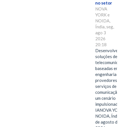
no setor
NOVA
YORK e
NOIDA,
Índia, seg,
ago 3
2026
20:18
Desenvolvendo
soluções de
telecomunicaçõe
baseadas em
engenharia para
provedores de
serviços de
comunicação em
um cenário
impulsionado pel
IANOVA YORK e
NOIDA, Índia, 3
de agosto de