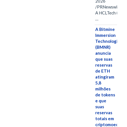
2026
/PRNewswire/ -
A HCLTech (NSE:
…
A Bitmine
Immersion
Technologies
(BMNR)
anuncia
que suas
reservas
de ETH
atingiram
5,8
milhões
de tokens
e que
suas
reservas
totais em
criptomoedas