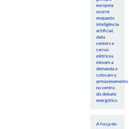
europeia
ocorre
enquanto
inteligência
artificial,
data
centers e
carros
elétricos
elevam a
demanda e
colocam o
armazenamento
no centro
do debate
energético
A força do