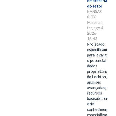
empresarial
do setor
KANSAS
CITY,
Missouri,
ter, ago 4
2026
16:43
Projetado
especificamente
para levar todo
o potencial dos
dados
proprietários
da Lockton, das
análises
avançadas, dos
recursos
baseados em IA
e do
conhecimento
especializado