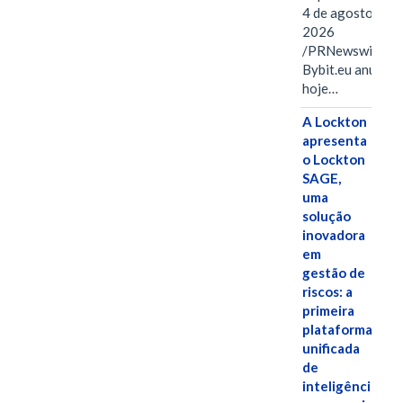
4 de agosto de
2026
/PRNewswire/ --
Bybit.eu anuncio
hoje…
A Lockton
apresenta
o Lockton
SAGE,
uma
solução
inovadora
em
gestão de
riscos: a
primeira
plataforma
unificada
de
inteligência