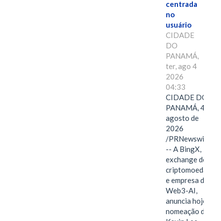
centrada
no
usuário
CIDADE
DO
PANAMÁ,
ter, ago 4
2026
04:33
CIDADE DO
PANAMÁ, 4 de
agosto de
2026
/PRNewswire/
-- A BingX,
exchange de
criptomoedas
e empresa de
Web3-AI,
anuncia hoje a
nomeação de