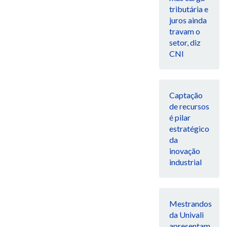
tributária e
juros ainda
travam o
setor, diz
CNI
Captação
de recursos
é pilar
estratégico
da
inovação
industrial
Mestrandos
da Univali
apresentam