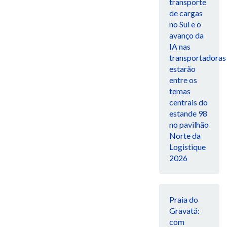
transporte
de cargas
no Sul e o
avanço da
IA nas
transportadoras
estarão
entre os
temas
centrais do
estande 98
no pavilhão
Norte da
Logistique
2026
Praia do
Gravatá:
com