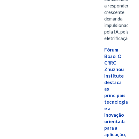
a responder à
crescente
demanda
impulsionada
pela IA, pela
eletrificação…
Fórum
Boao: O
CRRC
Zhuzhou
Institute
destaca
as
principais
tecnologias
e a
inovação
orientada
para a
aplicação,