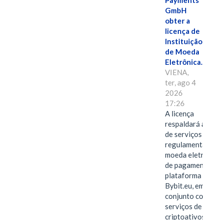
Payments
GmbH
obter a
licença de
Instituição
de Moeda
Eletrônica.
VIENA,
ter, ago 4
2026
17:26
A licença
respaldará a ofe
de serviços
regulamentados 
moeda eletrônica
de pagamentos 
plataforma
Bybit.eu, em
conjunto com os
serviços de
criptoativos.VIE