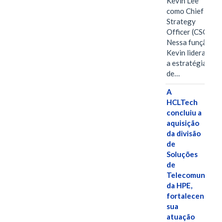
Kevin Lee
como Chief
Strategy
Officer (CSO).
Nessa função,
Kevin liderará
a estratégia
de…
A
HCLTech
concluiu a
aquisição
da divisão
de
Soluções
de
Telecomunicaç
da HPE,
fortalecendo
sua
atuação