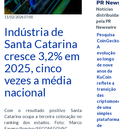
Notícias
distribuídas
11/02/2026 07:00
pela PR
Newswire
Indústria de
Pesquisa
Santa Catarina
CoinGecko:
A
cresce 3,2% em
evolução
ao longo
2025, cinco
de nove
anos da
vezes a média
KuCoin
reflete a
nacional
transição
das
criptomoedas
de uma
Com o resultado positivo Santa
simples
Catarina ocupa a terceira colocação no
plataforma
ranking dos estados. Foto: Marco
de
Favero/Arquivo/SECOM GOVSC