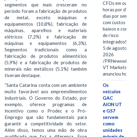
CFDs em ouro 2
segmentos que mais cresceram no
horas por dia, se
período foram a fabricação de produtos
dias por semana,
de metal, exceto máquinas e
com custos mais
equipamentos (10,8%), fabricação de
baixos e control
máquinas, aparelhos e materiais
de risco
elétricos (7,2%) e fabricação de
integradosSYDN
máquinas e equipamentos (6,3%).
5 de agosto de
Segmentos tradicionais como a
2026
fabricação de produtos alimentícios
/PRNewswire/ --
(5,9%) e a fabricação de produtos de
VT Markets
minerais não metálicos (5,1%) também
anunciou hoje o
tiveram destaque.
“Santa Catarina conta com um ambiente
Os
muito favorável aos empreendimentos
veículos
industriais. O Governo do Estado, por
GAC
exemplo, oferece programas de
AION UT
incentivo como o Prodec e o Pró-
e GS7
Emprego que são fundamentais para
servem
garantir a competitividade do setor.
como
Além disso, temos uma mão de obra
unidades
qualificada que faz a diferença. Esse
móveis de