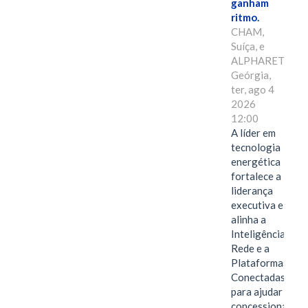
ganham
ritmo.
CHAM,
Suíça, e
ALPHARETTA,
Geórgia,
ter, ago 4
2026
12:00
A líder em
tecnologia
energética
fortalece a
liderança
executiva e
alinha a
Inteligência de
Rede e a
Plataformas
Conectadas
para ajudar as
concessionárias