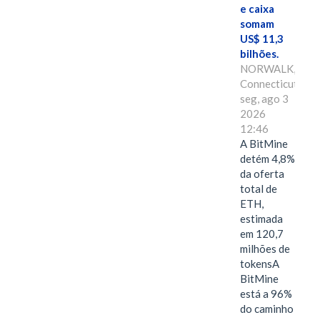
e caixa
somam
US$ 11,3
bilhões.
NORWALK,
Connecticut,
seg, ago 3
2026
12:46
A BitMine
detém 4,8%
da oferta
total de
ETH,
estimada
em 120,7
milhões de
tokensA
BitMine
está a 96%
do caminho