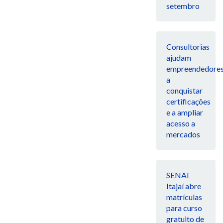
setembro
Consultorias
ajudam
empreendedore
a
conquistar
certificações
e a ampliar
acesso a
mercados
SENAI
Itajaí abre
matrículas
para curso
gratuito de