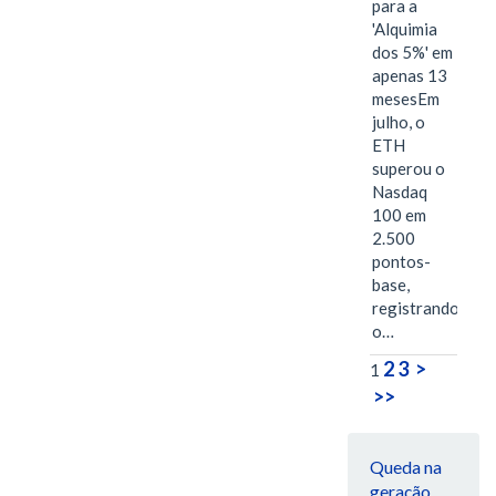
para a
'Alquimia
dos 5%' em
apenas 13
mesesEm
julho, o
ETH
superou o
Nasdaq
100 em
2.500
pontos-
base,
registrando
o…
2
3
>
1
>>
Queda na
geração