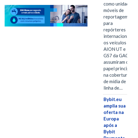
como unidades
móveis de
reportagem
para
repórteres
internacionais,
os veículos
AION UT e
GS7 da GAC
assumiram o
papel principal
na cobertura
de mídia de
linha de…
Bybit.eu
amplia sua
oferta na
Europa
após a
Bybit