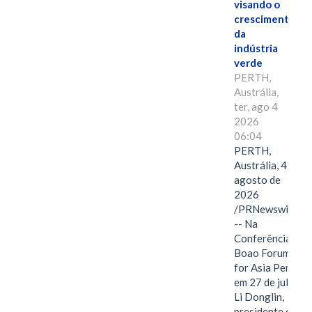
visando o
crescimento
da
indústria
verde
PERTH,
Austrália,
ter, ago 4
2026
06:04
PERTH,
Austrália, 4 de
agosto de
2026
/PRNewswire/
-- Na
Conferência
Boao Forum
for Asia Perth,
em 27 de julho,
Li Donglin,
presidente do