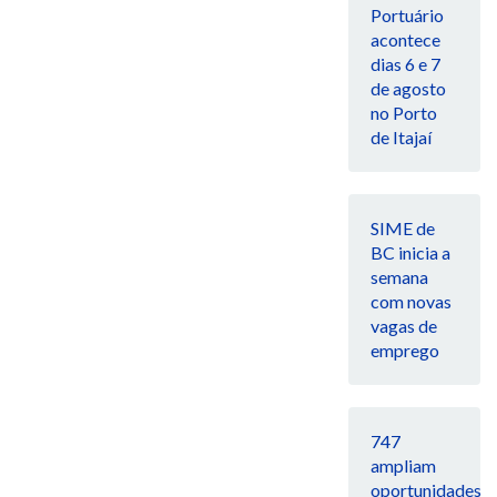
Portuário
acontece
dias 6 e 7
de agosto
no Porto
de Itajaí
SIME de
BC inicia a
semana
com novas
vagas de
emprego
747
ampliam
oportunidades