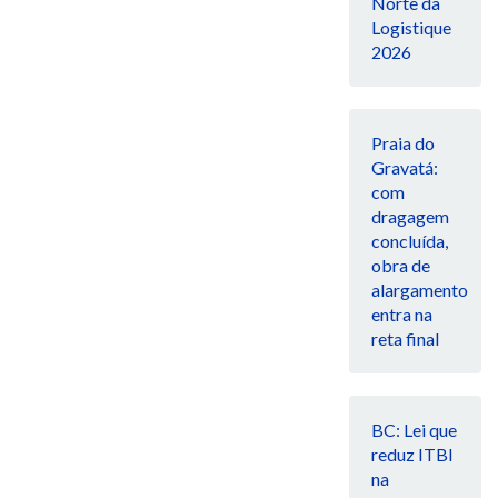
Norte da
Logistique
2026
Praia do
Gravatá:
com
dragagem
concluída,
obra de
alargamento
entra na
reta final
BC: Lei que
reduz ITBI
na