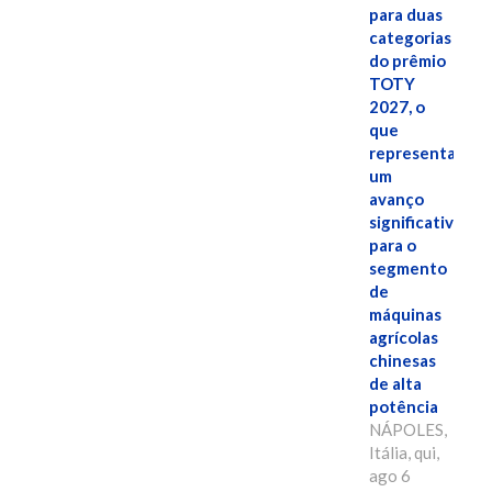
para duas
categorias
do prêmio
TOTY
2027, o
que
representa
um
avanço
significativo
para o
segmento
de
máquinas
agrícolas
chinesas
de alta
potência
NÁPOLES,
Itália, qui,
ago 6