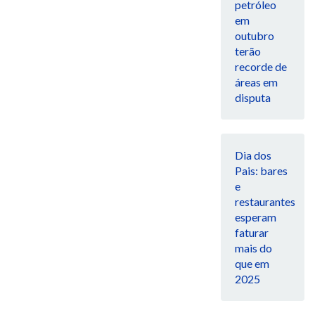
petróleo
em
outubro
terão
recorde de
áreas em
disputa
Dia dos
Pais: bares
e
restaurantes
esperam
faturar
mais do
que em
2025