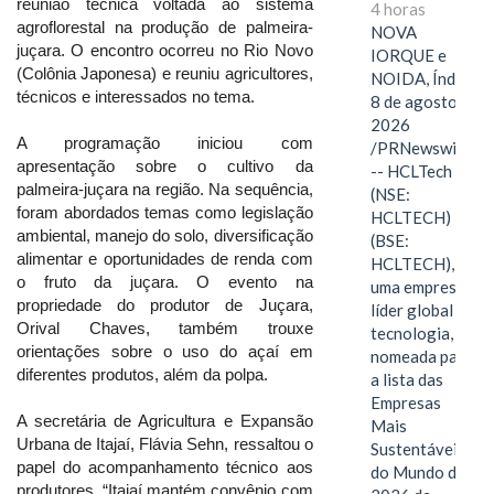
reunião técnica voltada ao sistema
4 horas
agroflorestal na produção de palmeira-
NOVA
juçara. O encontro ocorreu no Rio Novo
IORQUE e
(Colônia Japonesa) e reuniu agricultores,
NOIDA, Índia,
técnicos e interessados no tema.
8 de agosto de
2026
A programação iniciou com
/PRNewswire/
apresentação sobre o cultivo da
-- HCLTech
palmeira-juçara na região. Na sequência,
(NSE:
foram abordados temas como legislação
HCLTECH)
ambiental, manejo do solo, diversificação
(BSE:
alimentar e oportunidades de renda com
HCLTECH),
o fruto da juçara. O evento na
uma empresa
propriedade do produtor de Juçara,
líder global em
Orival Chaves, também trouxe
tecnologia, foi
orientações sobre o uso do açaí em
nomeada para
diferentes produtos, além da polpa.
a lista das
Empresas
A secretária de Agricultura e Expansão
Mais
Urbana de Itajaí, Flávia Sehn, ressaltou o
Sustentáveis
papel do acompanhamento técnico aos
do Mundo de
produtores. “Itajaí mantém convênio com