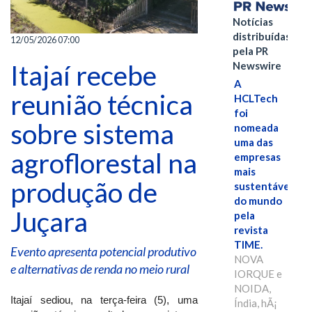
Notícias
distribuídas
12/05/2026 07:00
pela PR
Itajaí recebe
Newswire
A
reunião técnica
HCLTech
foi
sobre sistema
nomeada
uma das
agroflorestal na
empresas
mais
produção de
sustentáveis
do mundo
Juçara
pela
revista
TIME.
Evento apresenta potencial produtivo
NOVA
e alternativas de renda no meio rural
IORQUE e
NOIDA,
Itajaí sediou, na terça-feira (5), uma
Índia, hÃ¡