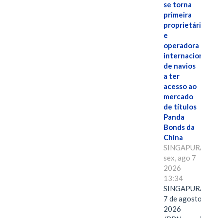
se torna
primeira
proprietária
e
operadora
internacional
de navios
a ter
acesso ao
mercado
de títulos
Panda
Bonds da
China
SINGAPURA,
sex, ago 7
2026
13:34
SINGAPURA,
7 de agosto de
2026