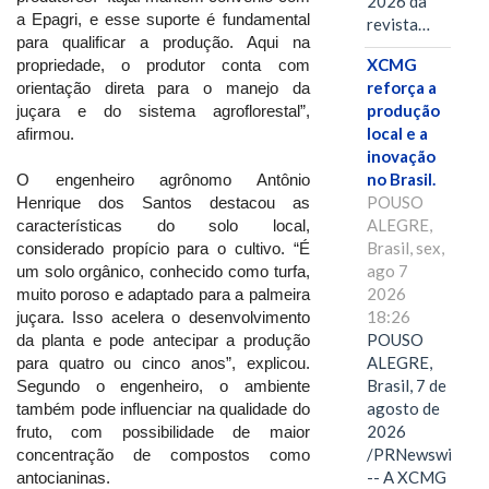
2026 da
a Epagri, e esse suporte é fundamental
revista…
para qualificar a produção. Aqui na
XCMG
propriedade, o produtor conta com
reforça a
orientação direta para o manejo da
produção
juçara e do sistema agroflorestal”,
local e a
afirmou.
inovação
no Brasil.
O engenheiro agrônomo Antônio
POUSO
Henrique dos Santos destacou as
ALEGRE,
características do solo local,
Brasil, sex,
considerado propício para o cultivo. “É
ago 7
um solo orgânico, conhecido como turfa,
2026
muito poroso e adaptado para a palmeira
18:26
juçara. Isso acelera o desenvolvimento
POUSO
da planta e pode antecipar a produção
ALEGRE,
para quatro ou cinco anos”, explicou.
Brasil, 7 de
Segundo o engenheiro, o ambiente
agosto de
também pode influenciar na qualidade do
2026
fruto, com possibilidade de maior
/PRNewswire/
concentração de compostos como
-- A XCMG
antocianinas.