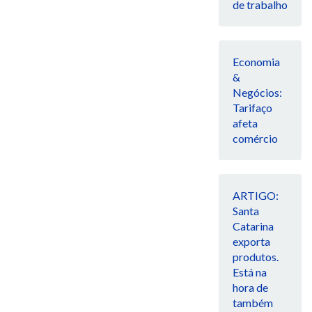
de trabalho
Economia
&
Negócios:
Tarifaço
afeta
comércio
ARTIGO:
Santa
Catarina
exporta
produtos.
Está na
hora de
também