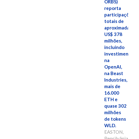
ORBS)
reporta
participações
totais de
aproximadamen
US$ 378
milhões,
incluindo
investimentos
na
OpenAI,
na Beast
Industries,
mais de
16.000
ETH e
quase 302
milhões
de tokens
WLD.
EASTON,
Pensilvânia,