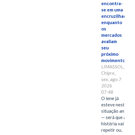
encontra-
se em uma
encruzilhada
enquanto
os
mercados
avaliam
seu
próximo
movimento.
LIMASSOL,
Chipre,
sex, ago 7
2026
07:48
O iene já
esteve nesta
situação antes
— será que a
história vai se
repetir ou,