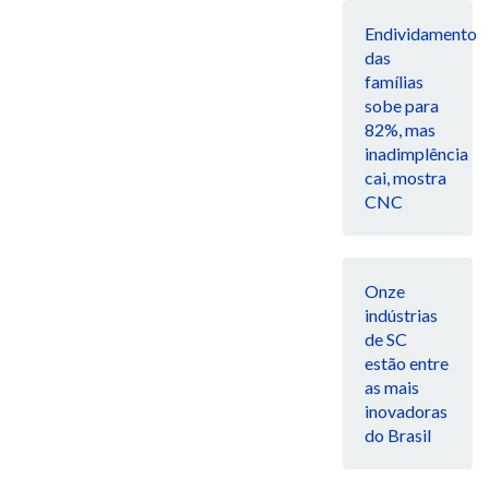
Endividamento
das
famílias
sobe para
82%, mas
inadimplência
cai, mostra
CNC
Onze
indústrias
de SC
estão entre
as mais
inovadoras
do Brasil