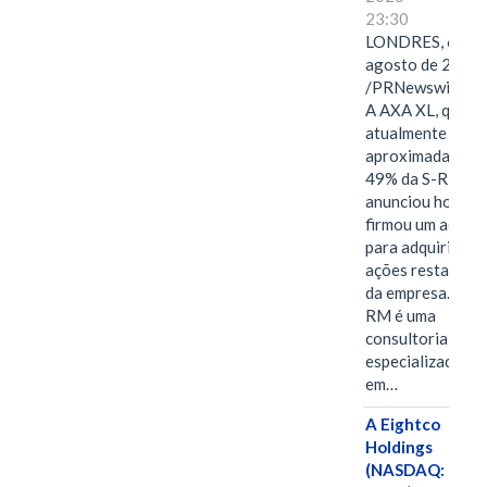
23:30
LONDRES, 6 de
agosto de 2026
/PRNewswire/ -
A AXA XL, que
atualmente deté
aproximadament
49% da S-RM,
anunciou hoje qu
firmou um acord
para adquirir as
ações restantes
da empresa. A S-
RM é uma
consultoria
especializada
em…
A Eightco
Holdings
(NASDAQ: