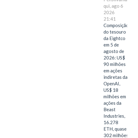
qui, ago 6
2026
21:41
Composição
do tesouro
da Eightco
em 5 de
agosto de
2026: US$
90 milhões
em ações
indiretas da
OpenAI,
US$ 18
milhões em
ações da
Beast
Industries,
16.278
ETH, quase
302 milhões