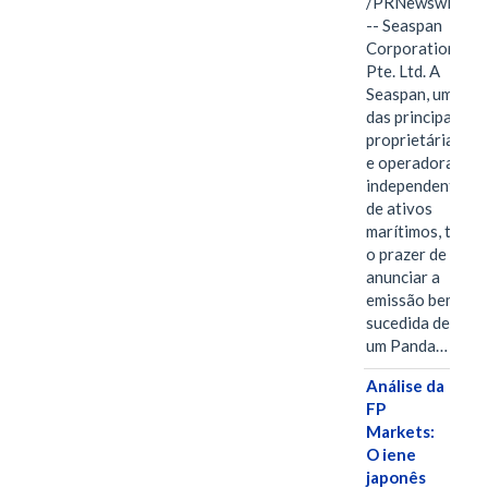
/PRNewswire/
-- Seaspan
Corporation
Pte. Ltd. A
Seaspan, uma
das principais
proprietárias
e operadoras
independentes
de ativos
marítimos, tem
o prazer de
anunciar a
emissão bem-
sucedida de
um Panda…
Análise da
FP
Markets:
O iene
japonês