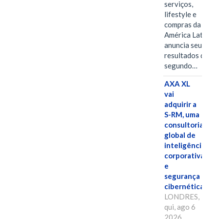
serviços,
lifestyle e
compras da
América Latina
anuncia seus
resultados do
segundo…
AXA XL
vai
adquirir a
S-RM, uma
consultoria
global de
inteligência
corporativa
e
segurança
cibernética
LONDRES,
qui, ago 6
2026