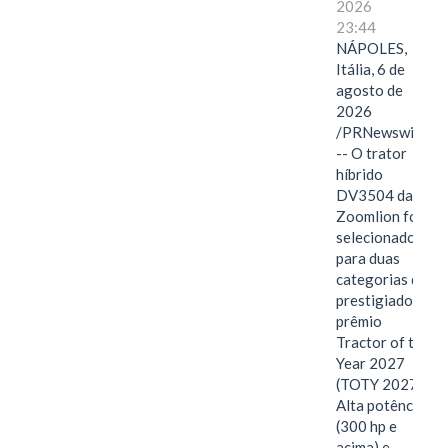
2026
23:44
NÁPOLES,
Itália, 6 de
agosto de
2026
/PRNewswire/
-- O trator
híbrido
DV3504 da
Zoomlion foi
selecionado
para duas
categorias do
prestigiado
prêmio
Tractor of the
Year 2027
(TOTY 2027:
Alta potência
(300 hp e
acima) e…