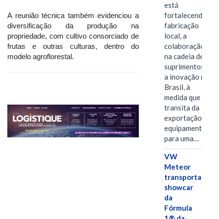
está
fortalecendo a
A reunião técnica também evidenciou a
fabricação
diversificação da produção na
local, a
propriedade, com cultivo consorciado de
colaboração
frutas e outras culturas, dentro do
na cadeia de
modelo agroflorestal.
suprimentos e
a inovação no
Brasil, à
medida que
transita da
exportação de
equipamentos
para uma…
VW
Meteor
transporta
showcar
da
Fórmula
1® da