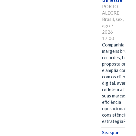
trimestre
PORTO
ALEGRE,
Brasil, sex,
ago 7
2026
17:00
Companhia alcan
margens brutas
recordes, fortal
proposta omnica
e amplia conexã
com os clientes 
digital, avanços 
refletem a força 
suas marcas, a
eficiência
operacional e a
consistência de 
estratégiaPOR
Seaspan