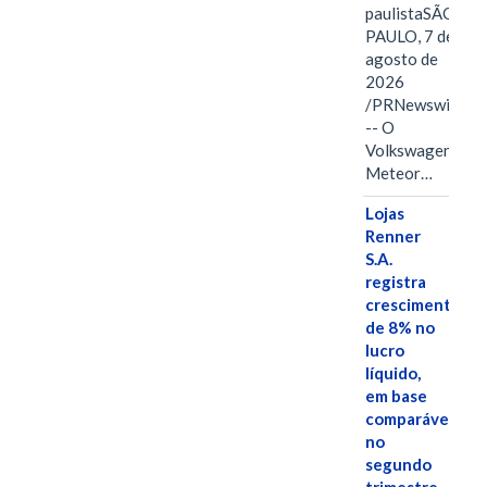
paulistaSÃO
PAULO, 7 de
agosto de
2026
/PRNewswire/
-- O
Volkswagen
Meteor…
Lojas
Renner
S.A.
registra
crescimento
de 8% no
lucro
líquido,
em base
comparável,
no
segundo