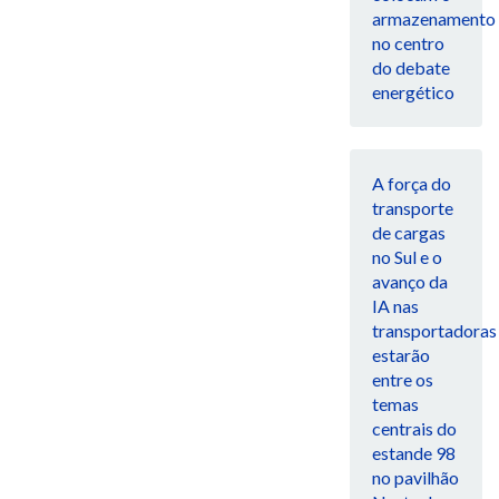
armazenamento
no centro
do debate
energético
A força do
transporte
de cargas
no Sul e o
avanço da
IA nas
transportadoras
estarão
entre os
temas
centrais do
estande 98
no pavilhão