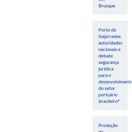
Brusque
Porto de
Itajaí reúne
autoridades
nacionais e
debate
segurança
jurídica
para o
desenvolviment
do setor
portuário
brasileiro*
Produção
da