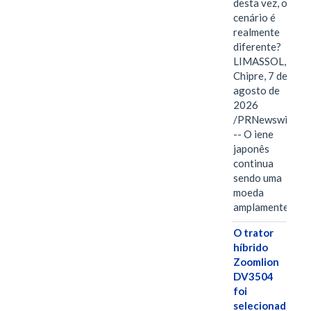
desta vez, o
cenário é
realmente
diferente?
LIMASSOL,
Chipre, 7 de
agosto de
2026
/PRNewswire/
-- O iene
japonês
continua
sendo uma
moeda
amplamente…
O trator
híbrido
Zoomlion
DV3504
foi
selecionado