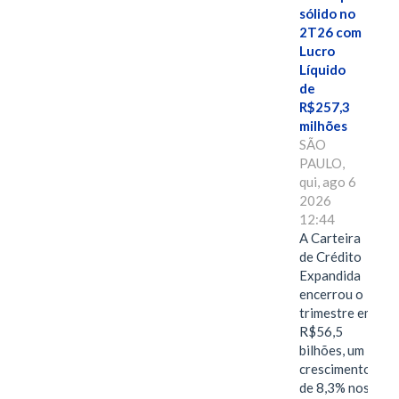
sólido no
2T26 com
Lucro
Líquido
de
R$257,3
milhões
SÃO
PAULO,
qui, ago 6
2026
12:44
A Carteira
de Crédito
Expandida
encerrou o
trimestre em
R$56,5
bilhões, um
crescimento
de 8,3% nos