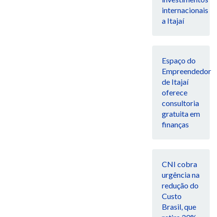
internacionais
a Itajaí
Espaço do
Empreendedor
de Itajaí
oferece
consultoria
gratuita em
finanças
CNI cobra
urgência na
redução do
Custo
Brasil, que