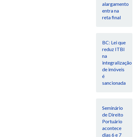
alargamento
entra na
reta final
BC: Lei que
reduz ITBI
na
integralização
de imóveis
é
sancionada
Seminário
de Direito
Portuário
acontece
dias 6 e 7