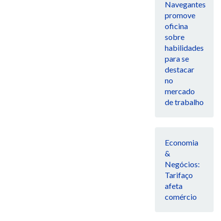
Navegantes
promove
oficina
sobre
habilidades
para se
destacar
no
mercado
de trabalho
Economia
&
Negócios:
Tarifaço
afeta
comércio