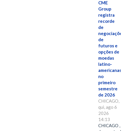
CME
Group
registra
recorde
de
negociações
de
futuros e
opções de
moedas
latino-
americanas
no
primeiro
semestre
de 2026
CHICAGO,
qui, ago 6
2026
14:13
CHICAGO , 6