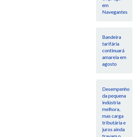
em
Navegantes
Bandeira
tarifária
continuará
amarela em
agosto
Desempenho
da pequena
indústria
melhora,
mas carga
tributária e
juros ainda
travam o