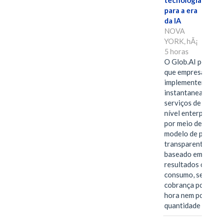
tecnologia
para a era
da IA
NOVA
YORK, hÃ¡
5 horas
O Glob.AI permit
que empresas
implementem
instantaneamen
serviços de IA de
nível enterprise
por meio de um
modelo de preço
transparente,
baseado em
resultados ou
consumo, sem
cobrança por
hora nem por
quantidade de…