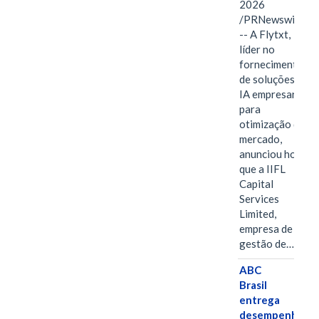
2026
/PRNewswire/
-- A Flytxt,
líder no
fornecimento
de soluções de
IA empresarial
para
otimização de
mercado,
anunciou hoje
que a IIFL
Capital
Services
Limited,
empresa de
gestão de…
ABC
Brasil
entrega
desempenho