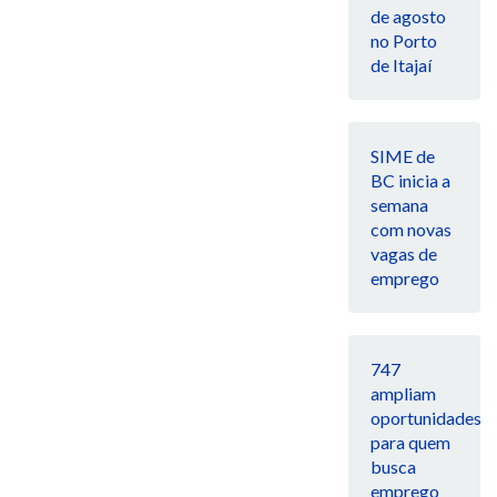
de agosto
no Porto
de Itajaí
SIME de
BC inicia a
semana
com novas
vagas de
emprego
747
ampliam
oportunidades
para quem
busca
emprego