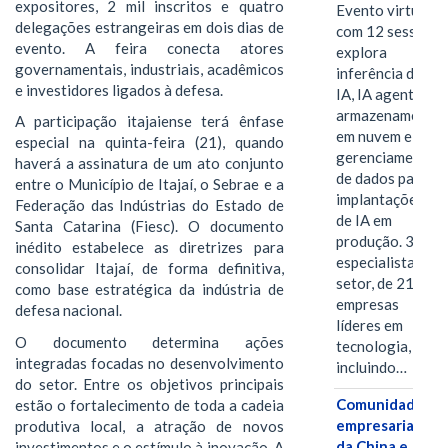
expositores, 2 mil inscritos e quatro
Evento virtual
delegações estrangeiras em dois dias de
com 12 sessões
evento. A feira conecta atores
explora
governamentais, industriais, acadêmicos
inferência de
e investidores ligados à defesa.
IA, IA agentiva,
armazenamento
A participação itajaiense terá ênfase
em nuvem e
especial na quinta-feira (21), quando
gerenciamento
haverá a assinatura de um ato conjunto
de dados para
entre o Município de Itajaí, o Sebrae e a
implantações
Federação das Indústrias do Estado de
de IA em
Santa Catarina (Fiesc). O documento
produção. 38
inédito estabelece as diretrizes para
especialistas do
consolidar Itajaí, de forma definitiva,
setor, de 21
como base estratégica da indústria de
empresas
defesa nacional.
líderes em
O documento determina ações
tecnologia,
integradas focadas no desenvolvimento
incluindo…
do setor. Entre os objetivos principais
Comunidades
estão o fortalecimento de toda a cadeia
empresariais
produtiva local, a atração de novos
da China e
investimentos e o estímulo à inovação. A