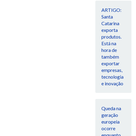
ARTIGO:
Santa
Catarina
exporta
produtos.
Está na
hora de
também
exportar
empresas,
tecnologia
e inovação
Queda na
geração
europeia
ocorre
enquanto