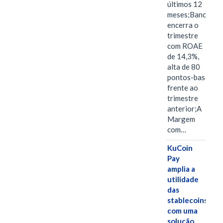
últimos 12
meses;Banco
encerra o
trimestre
com ROAE
de 14,3%,
alta de 80
pontos-base
frente ao
trimestre
anterior;A
Margem
com…
KuCoin
Pay
amplia a
utilidade
das
stablecoins
com uma
solução