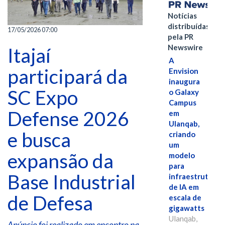
Notícias
distribuídas
17/05/2026 07:00
pela PR
Newswire
Itajaí
A
participará da
Envision
inaugura
SC Expo
o Galaxy
Campus
Defense 2026
em
Ulanqab,
e busca
criando
um
expansão da
modelo
para
Base Industrial
infraestrutura
de IA em
de Defesa
escala de
gigawatts
Ulanqab,
Anúncio foi realizado em encontro na