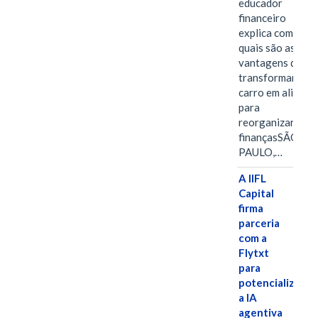
educador
financeiro
explica como e
quais são as
vantagens de
transformar o
carro em aliado
para
reorganizar as
finançasSÃO
PAULO,…
A IIFL
Capital
firma
parceria
com a
Flytxt
para
potencializar
a IA
agentiva