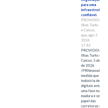
para uma
infraestrutura
confiável.
PROVIDENCIAL
Ilhas Turks
e Caicos,
qua, ago 5
2026
17:42
PROVIDENCIAL
Ilhas Turks e
Caicos, 5 de ago
de 2026
/PRNewswire/ --
medida que a
indústria de ativ
digitais entra em
uma fase mais
madura e seletiva
papel das
corretoras de