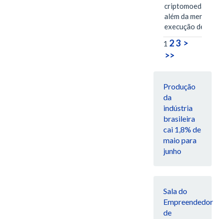
criptomoedas va
além da mera
execução de…
2
3
>
1
>>
Produção
da
indústria
brasileira
cai 1,8% de
maio para
junho
Sala do
Empreendedor
de