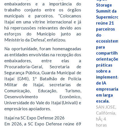
embaixadores e a importância do
Storage
trabalho conjunto entre os órgãos
Summit da
municipais e parceiros. “Colocamos
Supermicro
Itajaí em uma vitrine internacional e já
reúne 21
há repercussões relevantes devido aos
parceiros
esforços do Município junto ao
do
Ministério da Defesa”, enfatizou.
ecossistema
para
Na oportunidade, foram homenageadas
compartilhar
as entidades envolvidas na recepção dos
orientações
embaixadores, entre elas a
práticas
Procuradoria-Geral, Secretaria de
sobre a
Segurança Pública, Guarda Municipal de
implementação
Itajaí (GMI), 1º Batalhão de Polícia
de IA
Militar de Itajaí, secretarias de
empresarial
Comunicação, Educação, Turismo,
em larga
Desenvolvimento Econômico,
escala.
Universidade do Vale do Itajaí (Univali) e
SAN JOSE,
empresários apoiadores.
Califórnia,
Itajaí na SC Expo Defense 2026
hÃ¡ 4
Em 2026, a SC Expo Defense reúne 69
horas