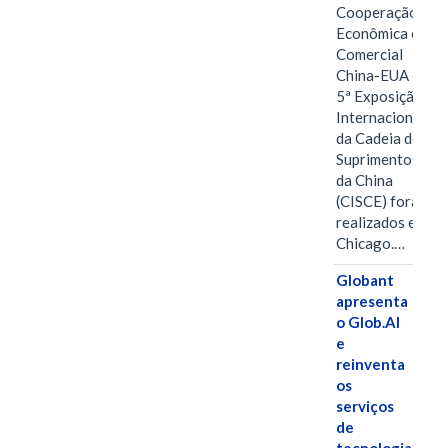
Cooperação
Econômica e
Comercial
China-EUA e a
5ª Exposição
Internacional
da Cadeia de
Suprimentos
da China
(CISCE) foram
realizados em
Chicago.…
Globant
apresenta
o Glob.AI
e
reinventa
os
serviços
de