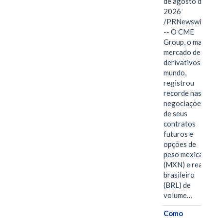
de agosto de
2026
/PRNewswire/
-- O CME
Group, o maior
mercado de
derivativos do
mundo,
registrou
recorde nas
negociações
de seus
contratos
futuros e
opções de
peso mexicano
(MXN) e real
brasileiro
(BRL) de
volume…
Como