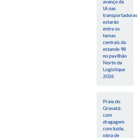
avanço da
IA nas
transportadoras
estarão
entre os
temas
centrais do
estande 98
no pavilhão
Norte da
Logistique
2026
Praia do
Gravatá:
com
dragagem
concluída,
obra de