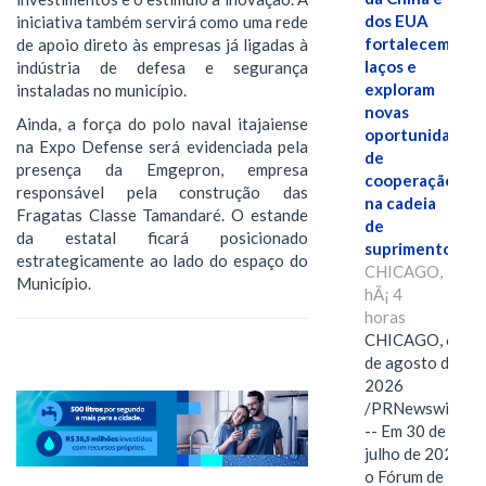
dos EUA
iniciativa também servirá como uma rede
fortalecem
de apoio direto às empresas já ligadas à
laços e
indústria de defesa e segurança
exploram
instaladas no município.
novas
Ainda, a força do polo naval itajaiense
oportunidades
na Expo Defense será evidenciada pela
de
presença da Emgepron, empresa
cooperação
responsável pela construção das
na cadeia
Fragatas Classe Tamandaré. O estande
de
da estatal ficará posicionado
suprimentos.
estrategicamente ao lado do espaço do
CHICAGO,
Município.
hÃ¡ 4
horas
CHICAGO, 6
de agosto de
2026
/PRNewswire/
-- Em 30 de
julho de 2026,
o Fórum de