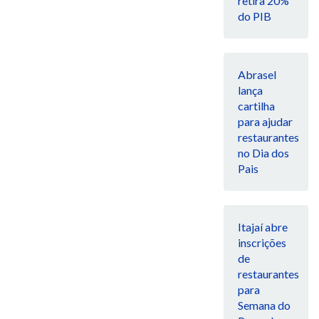
retira 20%
do PIB
Abrasel
lança
cartilha
para ajudar
restaurantes
no Dia dos
Pais
Itajaí abre
inscrições
de
restaurantes
para
Semana do