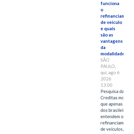
funciona
o
refinanciament
de veículo
e quais
são as
vantagens
da
modalidade?
SÃO
PAULO,
qui, ago 6
2026
13:00
Pesquisa da
Creditas mostra
que apenas 28%
dos brasileiros
entendem o
refinanciamento
de veículos,