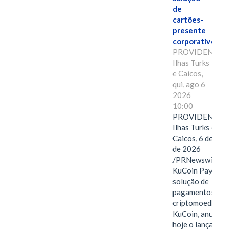
de
cartões-
presente
corporativos.
PROVIDENCIAL
Ilhas Turks
e Caicos,
qui, ago 6
2026
10:00
PROVIDENCIAL
Ilhas Turks e
Caicos, 6 de ago
de 2026
/PRNewswire/ --
KuCoin Pay,
solução de
pagamentos em
criptomoedas da
KuCoin, anuncio
hoje o lançamen