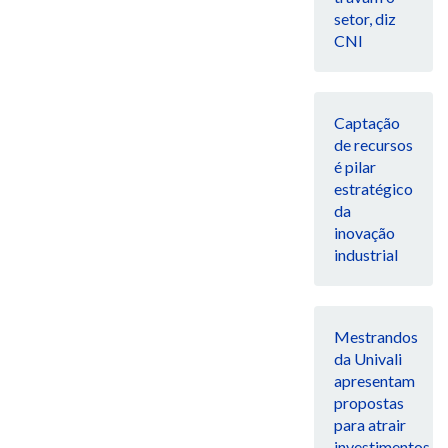
setor, diz
CNI
Captação
de recursos
é pilar
estratégico
da
inovação
industrial
Mestrandos
da Univali
apresentam
propostas
para atrair
investimentos