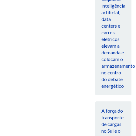
inteligência
artificial,
data
centers e
carros
elétricos
elevam a
demanda e
colocam o
armazenamento
no centro
do debate
energético
A força do
transporte
de cargas
no Sul e o