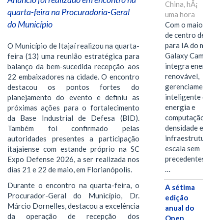
China, hÃ¡
quarta-feira na Procuradoria-Geral
uma hora
do Município
Com o maior edif
de centro de dad
para IA do mundo
O Município de Itajaí realizou na quarta-
Galaxy Campus
feira (13) uma reunião estratégica para
integra energia
balanço da bem-sucedida recepção aos
renovável,
22 embaixadores na cidade. O encontro
gerenciamento
destacou os pontos fortes do
inteligente de
planejamento do evento e definiu as
energia e
próximas ações para o fortalecimento
computação de a
da Base Industrial de Defesa (BID).
densidade em um
Também foi confirmado pelas
infraestrutura d
autoridades presentes a participação
escala sem
itajaiense com estande próprio na SC
precedentes.Ula
Expo Defense 2026, a ser realizada nos
…
dias 21 e 22 de maio, em Florianópolis.
Durante o encontro na quarta-feira, o
A sétima
Procurador-Geral do Município, Dr.
edição
Márcio Dornelles, destacou a excelência
anual do
da operação de recepção dos
Open