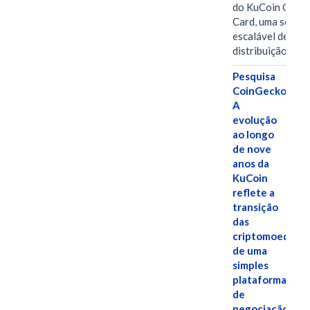
do KuCoin Gift
Card, uma soluç
escalável de
distribuição de…
Pesquisa
CoinGecko:
A
evolução
ao longo
de nove
anos da
KuCoin
reflete a
transição
das
criptomoedas
de uma
simples
plataforma
de
negociação