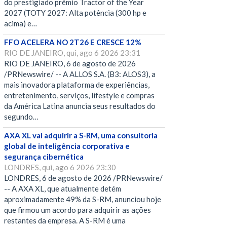
do prestigiado prêmio Tractor of the Year
2027 (TOTY 2027: Alta potência (300 hp e
acima) e…
FFO ACELERA NO 2T26 E CRESCE 12%
RIO DE JANEIRO, qui, ago 6 2026 23:31
RIO DE JANEIRO, 6 de agosto de 2026
/PRNewswire/ -- A ALLOS S.A. (B3: ALOS3), a
mais inovadora plataforma de experiências,
entretenimento, serviços, lifestyle e compras
da América Latina anuncia seus resultados do
segundo…
AXA XL vai adquirir a S-RM, uma consultoria
global de inteligência corporativa e
segurança cibernética
LONDRES, qui, ago 6 2026 23:30
LONDRES, 6 de agosto de 2026 /PRNewswire/
-- A AXA XL, que atualmente detém
aproximadamente 49% da S-RM, anunciou hoje
que firmou um acordo para adquirir as ações
restantes da empresa. A S-RM é uma