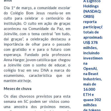
A Eightco
Holdings
Dia 1º de março, a comunidade escolar
(NASDAQ:
do Colégio Bom Jesus reuniu-se em
ORBS)
culto para celebrar o centenário da
reporta
instituição. O culto em ação de graças
participações
aconteceu na Comunidade da Paz, em
totais de
Joinville, com o tema central “em tudo,
aproximadamen
dai graças”, a celebração destacou a
US$ 378
importância de olhar para o passado
milhões,
com gratidão e e para o futuro com
incluindo
esperança. Fundado pela professora
investimentos
Anna Harger, jovem católica que chegou
na
a Joinville com o sonho de educar, o
OpenAI,
colégio traz em seu DNA a marca do
na Beast
ecumenismo, característica que se
Industries,
mantém até hoje.
mais de
Meses de chuva
16.000
ETH e
Os dias chuvosos previstos para esta
quase 302
semana em SC podem ser vistos como
milhões
uma amostra dos próximos meses,
de tokens