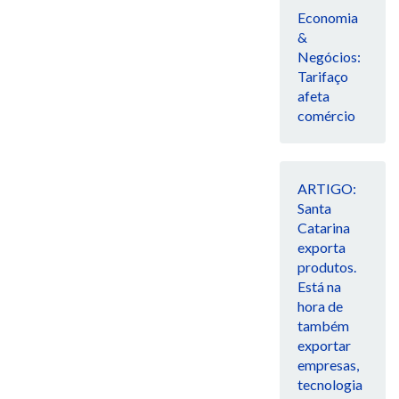
Economia
&
Negócios:
Tarifaço
afeta
comércio
ARTIGO:
Santa
Catarina
exporta
produtos.
Está na
hora de
também
exportar
empresas,
tecnologia