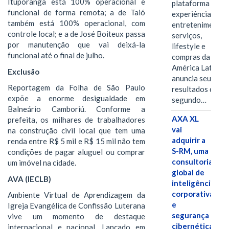
Ituporanga está 100% operacional e
plataforma de
funcional de forma remota; a de Taió
experiências,
também está 100% operacional, com
entretenimento,
controle local; e a de José Boiteux passa
serviços,
por manutenção que vai deixá-la
lifestyle e
funcional até o final de julho.
compras da
América Latina
Exclusão
anuncia seus
Reportagem da Folha de São Paulo
resultados do
expõe a enorme desigualdade em
segundo…
Balneário Camboriú. Conforme a
AXA XL
prefeita, os milhares de trabalhadores
vai
na construção civil local que tem uma
adquirir a
renda entre R$ 5 mil e R$ 15 mil não tem
S-RM, uma
condições de pagar aluguel ou comprar
consultoria
um imóvel na cidade.
global de
AVA (IECLB)
inteligência
corporativa
Ambiente Virtual de Aprendizagem da
e
Igreja Evangélica de Confissão Luterana
segurança
vive um momento de destaque
cibernética
internacional e nacional. Lançado em