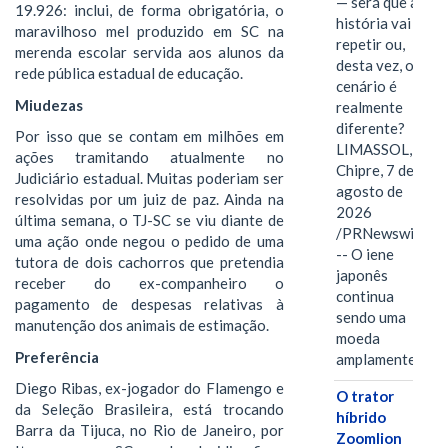
— será que a
19.926: inclui, de forma obrigatória, o
história vai se
maravilhoso mel produzido em SC na
repetir ou,
merenda escolar servida aos alunos da
desta vez, o
rede pública estadual de educação.
cenário é
Miudezas
realmente
diferente?
Por isso que se contam em milhões em
LIMASSOL,
ações tramitando atualmente no
Chipre, 7 de
Judiciário estadual. Muitas poderiam ser
agosto de
resolvidas por um juiz de paz. Ainda na
2026
última semana, o TJ-SC se viu diante de
/PRNewswire/
uma ação onde negou o pedido de uma
-- O iene
tutora de dois cachorros que pretendia
japonês
receber do ex-companheiro o
continua
pagamento de despesas relativas à
sendo uma
manutenção dos animais de estimação.
moeda
Preferência
amplamente…
Diego Ribas, ex-jogador do Flamengo e
O trator
da Seleção Brasileira, está trocando
híbrido
Barra da Tijuca, no Rio de Janeiro, por
Zoomlion