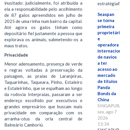
inusitado: judicialmente, foi atribuída a
estratégiaPOR
ela a responsabilidade pelo acolhimento
Seaspan
de 87 galos apreendidos em julho de
se torna
2025 de uma rinha num bairro da capital.
primeira
Até agora os galos tinham como
proprietária
depositário fiel justamente a pessoa que
e
explorava os animais, submetendo-os a
operadora
maus tratos.
internacional
Privacidade
de navios
a ter
Menor adensamento, presença de verde
acesso ao
e regras voltadas à preservação da
mercado
paisagem, as praias de Laranjeiras,
de títulos
Taquarinhas, Taqueara, Pinho, Estaleiro
Panda
e Estaleirinho, que se espalham ao longo
Bonds da
da rodovia Interpraias, passaram a ser
China
endereço escolhido por executivos e
SINGAPURA,
grandes empresários que buscam mais
sex, ago 7
privacidade em comparação com os
2026
arranha-céus da orla central de
13:34
Balneário Camboriú.