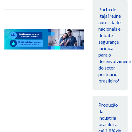
Porto de
Itajaí reúne
autoridades
nacionais e
debate
segurança
jurídica
para o
desenvolviment
do setor
portuário
brasileiro*
Produção
da
indústria
brasileira
cai 1,8% de