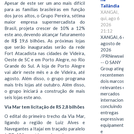
Apesar de este ser um ano mais difícil
Tailândia
para as famílias brasileiras em função
XANGAI,
dos juros altos, o Grupo Pereira, sétima
qui, ago 6
maior empresa supermercadista do
2026
Brasil, projeta crescer de 10% a 12%
21:12
este ano, devendo alcançar faturamento
XANGAI, 6 de
de R$ 19,6 bilhões. As próximas lojas
agosto de
que serão inauguradas serão da rede
2026
Fort Atacadista nas cidades de Videira,
/PRNewswire/
Oeste de SC e em Porto Alegre, no Rio
-- O SANY
Grande do Sul. A loja de Porto Alegre
Group atingiu
vai abrir neste mês e a de Videira, até
recentemente
agosto. Além disso, o grupo programa
dois marcos
mais três lojas até outubro. Além disso,
relevantes em
o grupo iniciará a construção de mais
mercados
seis lojas este ano.
internacionais,
concluindo
Via Mar tem licitação de RS 2,8 bilhões
entregas
O edital do primeiro trecho da Via Mar,
expressivas de
ligando a região de Luiz Alves e
equipamentos
Navegantes a Itajaí em traçado paralelo
e