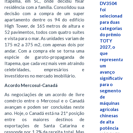
Itapema, em SC, onde decidiu fixar
DV3504
residência com a família. Consolidou sua
foi
decisão com a compra de um super
selecionado
apartamento dentre os 94 do edifício
para duas
High Tower, de 165 metros de altura e
categorias
52 pavimentos, todos com quatro suítes
do prêmio
e vista para o mar. As unidades variam de
TOTY
175 m2 a 375 m2, com apenas dois por
2027, o
andar. Com a compra ele se torna uma
que
espécie de garoto-propaganda de
representa
Itapema, que cada vez mais vem atraindo
um
celebridades, empresários e
avanço
investidores no mercado imobiliário.
significativo
para o
Acordo Mercosul-Canadá
segmento
As negociações de um acordo de livre
de
comércio entre o Mercosul e o Canadá
máquinas
avançam e podem ser concluídas neste
agrícolas
ano. Hoje, o Canadá está na 21ª posição
chinesas
entre os maiores destinos de
de alta
exportações de Santa Catarina e
potência
responde por 1,2% da receita total. Mas