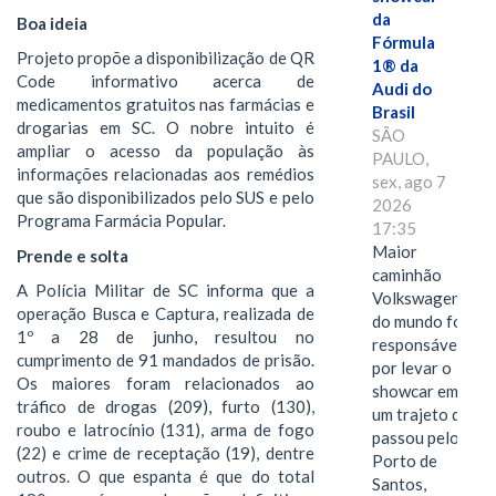
da
Boa ideia
Fórmula
Projeto propõe a disponibilização de QR
1® da
Code informativo acerca de
Audi do
medicamentos gratuitos nas farmácias e
Brasil
drogarias em SC. O nobre intuito é
SÃO
ampliar o acesso da população às
PAULO,
informações relacionadas aos remédios
sex, ago 7
que são disponibilizados pelo SUS e pelo
2026
Programa Farmácia Popular.
17:35
Maior
Prende e solta
caminhão
A Polícia Militar de SC informa que a
Volkswagen
operação Busca e Captura, realizada de
do mundo foi
1º a 28 de junho, resultou no
responsável
cumprimento de 91 mandados de prisão.
por levar o
Os maiores foram relacionados ao
showcar em
tráfico de drogas (209), furto (130),
um trajeto que
roubo e latrocínio (131), arma de fogo
passou pelo
(22) e crime de receptação (19), dentre
Porto de
outros. O que espanta é que do total
Santos,