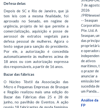
SINGAPURA,
Defesa delas
7 de agosto de
2026
Depois de SC e Rio de Janeiro, que já
/PRNewswire/
tem leis com a mesma finalidade, foi
-- Seaspan
aprovado no Senado, em regime de
Corporation
urgência, projeto de lei que permite a
Pte. Ltd. A
comercialização, aquisição e posse de
Seaspan, uma
aerossol de extratos vegetais para
das principais
defesa pessoal de mulheres. Agora o
proprietárias
texto segue para sanção do presidente.
e operadoras
Por ele, a autorização é concedida
independentes
automaticamente às mulheres acima de
de ativos
18 anos ou com autorização expressa
marítimos, tem
dos responsáveis, a partir de 16 anos.
o prazer de
Bazar das fábricas
anunciar a
emissão bem-
O Núcleo Têxtil da Associação das
sucedida de
Micro e Pequenas Empresas de Brusque
um Panda…
e Região realizou mais uma edição do
Bazar das Fábricas dias 25 e 28 de
Análise da
junho, no pavilhão de Eventos. A ação
FP
reuniu 18 fabricantes de moda feminina,