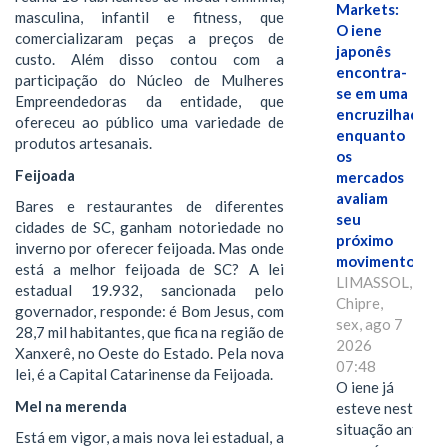
Markets:
masculina, infantil e fitness, que
O iene
comercializaram peças a preços de
japonês
custo. Além disso contou com a
encontra-
participação do Núcleo de Mulheres
se em uma
Empreendedoras da entidade, que
encruzilhada
ofereceu ao público uma variedade de
enquanto
produtos artesanais.
os
Feijoada
mercados
avaliam
Bares e restaurantes de diferentes
seu
cidades de SC, ganham notoriedade no
próximo
inverno por oferecer feijoada. Mas onde
movimento.
está a melhor feijoada de SC? A lei
LIMASSOL,
estadual 19.932, sancionada pelo
Chipre,
governador, responde: é Bom Jesus, com
sex, ago 7
28,7 mil habitantes, que fica na região de
2026
Xanxerê, no Oeste do Estado. Pela nova
07:48
lei, é a Capital Catarinense da Feijoada.
O iene já
Mel na merenda
esteve nesta
situação antes
Está em vigor, a mais nova lei estadual, a