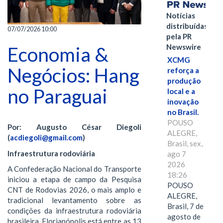
Notícias
distribuídas
07/07/2026 10:00
pela PR
Newswire
Economia &
XCMG
Negócios: Hang
reforça a
produção
no Paraguai
local e a
inovação
no Brasil.
POUSO
Por: Augusto César Diegoli
ALEGRE,
(
acdiegoli@gmail.com
)
Brasil, sex,
Infraestrutura rodoviária
ago 7
2026
A Confederação Nacional do Transporte
18:26
iniciou a etapa de campo da Pesquisa
POUSO
CNT de Rodovias 2026, o mais amplo e
ALEGRE,
tradicional levantamento sobre as
Brasil, 7 de
condições da infraestrutura rodoviária
agosto de
brasileira. Florianópolis está entre as 13