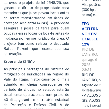
aprovou o projeto de lei 2548/25, que
Alta potência
garante o direito de propriedade para
(300 hp e
moradores que já ocupavam locais antes
acima) e…
de serem transformados em áreas de
proteção ambiental (APAs). A proposta
FFO
assegura a posse da terra para quem
ACELERA
ocupava esses locais de boa-fé antes da
NO 2T26
mudança no regime jurídico da área. O
E CRESCE
projeto tem como relator o deputado
12%
Rafael Pezenti que recomendou sua
RIO DE
aprovação.
JANEIRO,
qui, ago 6
Esperando El Niño
2026
As principais barragens do sistema de
23:31
mitigação de inundações na região do
RIO DE
Vale do Itajaí, historicamente o mais
JANEIRO, 6 de
atingido em cheias consequentes de
agosto de 2026
período de chuvas no estado, estarão
/PRNewswire/ -
totalmente operacionais num prazo de
- A ALLOS S.A.
60 dias, garante o secretário estadual
(B3: ALOS3), a
de Proteção e Defesa Civil. A de
mais inovadora