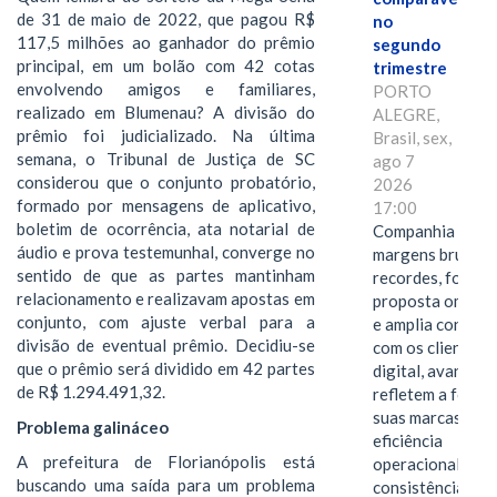
de 31 de maio de 2022, que pagou R$
no
117,5 milhões ao ganhador do prêmio
segundo
principal, em um bolão com 42 cotas
trimestre
envolvendo amigos e familiares,
PORTO
realizado em Blumenau? A divisão do
ALEGRE,
prêmio foi judicializado. Na última
Brasil, sex,
semana, o Tribunal de Justiça de SC
ago 7
considerou que o conjunto probatório,
2026
formado por mensagens de aplicativo,
17:00
boletim de ocorrência, ata notarial de
Companhia alcan
áudio e prova testemunhal, converge no
margens brutas
sentido de que as partes mantinham
recordes, fortal
relacionamento e realizavam apostas em
proposta omnica
conjunto, com ajuste verbal para a
e amplia conexã
divisão de eventual prêmio. Decidiu-se
com os clientes 
que o prêmio será dividido em 42 partes
digital, avanços 
de R$ 1.294.491,32.
refletem a força 
suas marcas, a
Problema galináceo
eficiência
A prefeitura de Florianópolis está
operacional e a
buscando uma saída para um problema
consistência de 