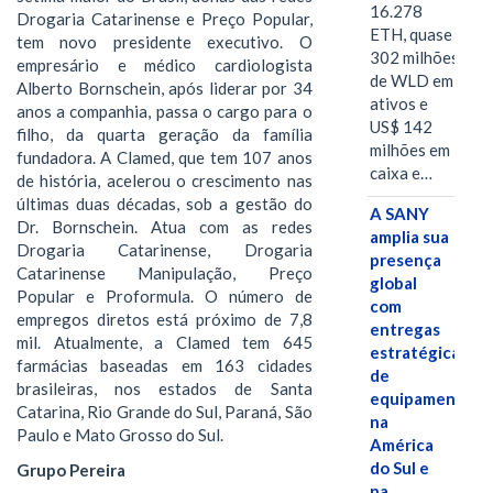
16.278
Drogaria Catarinense e Preço Popular,
ETH, quase
tem novo presidente executivo. O
302 milhões
empresário e médico cardiologista
de WLD em
Alberto Bornschein, após liderar por 34
ativos e
anos a companhia, passa o cargo para o
US$ 142
filho, da quarta geração da família
milhões em
fundadora. A Clamed, que tem 107 anos
caixa e…
de história, acelerou o crescimento nas
últimas duas décadas, sob a gestão do
A SANY
Dr. Bornschein. Atua com as redes
amplia sua
Drogaria Catarinense, Drogaria
presença
Catarinense Manipulação, Preço
global
Popular e Proformula. O número de
com
empregos diretos está próximo de 7,8
entregas
mil. Atualmente, a Clamed tem 645
estratégicas
farmácias baseadas em 163 cidades
de
brasileiras, nos estados de Santa
equipamentos
Catarina, Rio Grande do Sul, Paraná, São
na
Paulo e Mato Grosso do Sul.
América
do Sul e
Grupo Pereira
na