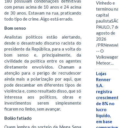
180 possuíam condenações definitivas
Vinhedo e
com penas acima de 10 anos e 24 acima
terminou na
de 30 anos. Estavam na rua, praticando
capital
todo tipo de crime. Algo está errado.
paulistaSÃO
PAULO, 7 de
Bom senso
agosto de
Analistas políticos estão alertando,
2026
desde o desastrado discurso racista do
/PRNewswire/
presidente da República, para a volta do
-- O
bom senso e, principalmente, da
Volkswagen
civilidade da política entre os agentes
Meteor…
diretamente envolvidos. Chamam a
atenção para o perigo de recrudescer
Lojas
ainda mais a polarização por aqui, que
Renner
pode descambar em diferentes tipos de
S.A.
violência e, como resultado disso, que só
registra
interessa aos políticos, obras e
crescimento
investimentos serem simplesmente
de 8% no
ficarem no limbo, sem avançar.
lucro
líquido,
Bolão fatiado
em base
Quem lembra do sorteio da Mega Sena
comparável,