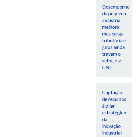
Desempenho
da pequena
indústria
melhora,
mas carga
tributária e
juros ainda
travam o
setor, diz
CNI
Captação
de recursos
é pilar
estratégico
da
inovação
industrial