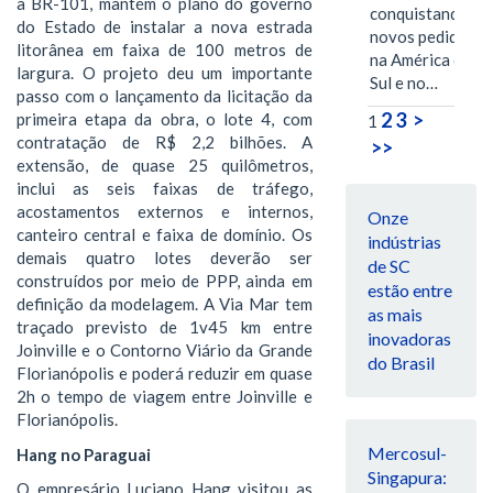
à BR-101, mantém o plano do governo
conquistando
do Estado de instalar a nova estrada
novos pedidos
litorânea em faixa de 100 metros de
na América do
largura. O projeto deu um importante
Sul e no…
passo com o lançamento da licitação da
2
3
>
primeira etapa da obra, o lote 4, com
1
contratação de R$ 2,2 bilhões. A
>>
extensão, de quase 25 quilômetros,
inclui as seis faixas de tráfego,
acostamentos externos e internos,
Onze
canteiro central e faixa de domínio. Os
indústrias
demais quatro lotes deverão ser
de SC
construídos por meio de PPP, ainda em
estão entre
definição da modelagem. A Via Mar tem
as mais
traçado previsto de 1v45 km entre
inovadoras
Joinville e o Contorno Viário da Grande
do Brasil
Florianópolis e poderá reduzir em quase
2h o tempo de viagem entre Joinville e
Florianópolis.
Mercosul-
Hang no Paraguai
Singapura:
O empresário Luciano Hang visitou as