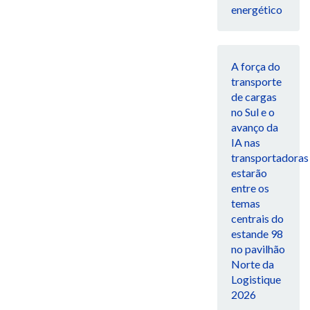
energético
A força do
transporte
de cargas
no Sul e o
avanço da
IA nas
transportadoras
estarão
entre os
temas
centrais do
estande 98
no pavilhão
Norte da
Logistique
2026