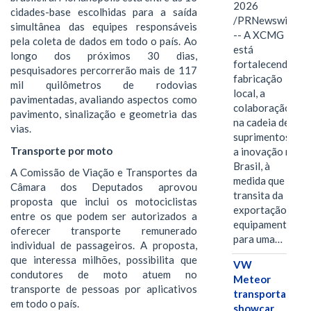
2026
cidades-base escolhidas para a saída
/PRNewswire/
simultânea das equipes responsáveis
-- A XCMG
pela coleta de dados em todo o país. Ao
está
longo dos próximos 30 dias,
fortalecendo a
pesquisadores percorrerão mais de 117
fabricação
mil quilômetros de rodovias
local, a
pavimentadas, avaliando aspectos como
colaboração
pavimento, sinalização e geometria das
na cadeia de
vias.
suprimentos e
Transporte por moto
a inovação no
Brasil, à
A Comissão de Viação e Transportes da
medida que
Câmara dos Deputados aprovou
transita da
proposta que inclui os motociclistas
exportação de
entre os que podem ser autorizados a
equipamentos
oferecer transporte remunerado
para uma…
individual de passageiros. A proposta,
que interessa milhões, possibilita que
VW
condutores de moto atuem no
Meteor
transporte de pessoas por aplicativos
transporta
em todo o país.
showcar