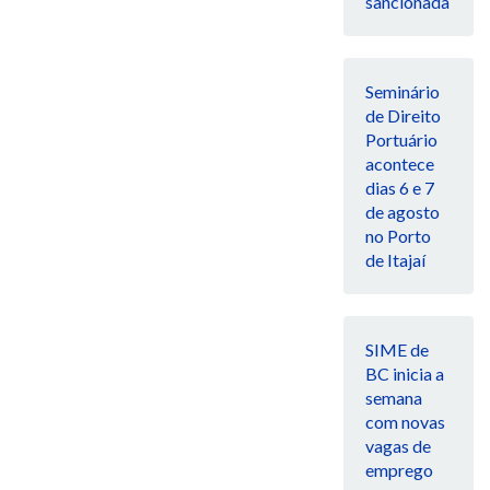
sancionada
Seminário
de Direito
Portuário
acontece
dias 6 e 7
de agosto
no Porto
de Itajaí
SIME de
BC inicia a
semana
com novas
vagas de
emprego