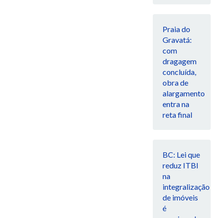
Praia do
Gravatá:
com
dragagem
concluída,
obra de
alargamento
entra na
reta final
BC: Lei que
reduz ITBI
na
integralização
de imóveis
é