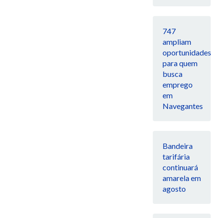
747
ampliam
oportunidades
para quem
busca
emprego
em
Navegantes
Bandeira
tarifária
continuará
amarela em
agosto