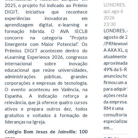
LONDRES,
2025, o projeto foi indicado ao Prêmio
qui, ago 6
DIGIT, iniciativa que reconhece
2026
experiências inovadoras em
23:30
aprendizagem digital, e-learning e
LONDRES, 6 de
formação híbrida. O AVA IECLB
agosto de 2026
concorre na categoria “Projeto
/PRNewswire/ -
Emergente com Maior Potencial”. Os
A AXA XL, que
Prêmios DIGIT acontecem dentro do
atualmente deté
eLearning Experience 2026, congresso
aproximadament
internacional sobre inovação
49% da S-RM,
educacional que reúne universidades,
anunciou hoje qu
administrações públicas, grandes
firmou um acord
corporações e empresas de tecnologia.
para adquirir as
O evento aconteceu em Valência, na
ações restantes
Espanha. A indicação reforça a
da empresa. A S-
relevância, que já oferece quatro cursos
RM é uma
ativos e prepara outros dez, todos
consultoria
gratuitos e voltados à formação de
especializada
lideranças na Igreja.
em…
Colégio Bom Jesus de Joinville: 100
anos