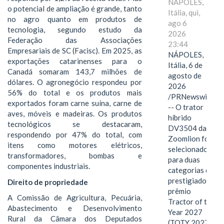
NÁPOLES,
o potencial de ampliação é grande, tanto
Itália, qui,
no agro quanto em produtos de
ago 6
tecnologia, segundo estudo da
2026
Federação das Associações
23:44
Empresariais de SC (Facisc). Em 2025, as
NÁPOLES,
exportações catarinenses para o
Itália, 6 de
Canadá somaram 143,7 milhões de
agosto de
dólares. O agronegócio respondeu por
2026
56% do total e os produtos mais
/PRNewswire/
exportados foram carne suína, carne de
-- O trator
aves, móveis e madeiras. Os produtos
híbrido
tecnológicos se destacaram,
DV3504 da
respondendo por 47% do total, com
Zoomlion foi
itens como motores elétricos,
selecionado
transformadores, bombas e
para duas
componentes industriais.
categorias do
prestigiado
Direito de propriedade
prêmio
A Comissão de Agricultura, Pecuária,
Tractor of the
Abastecimento e Desenvolvimento
Year 2027
Rural da Câmara dos Deputados
(TOTY 2027: