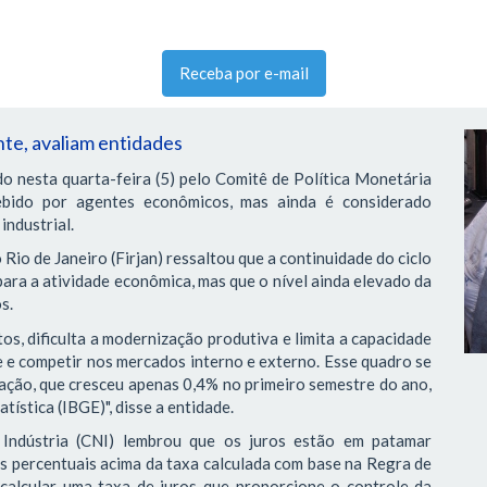
Receba por e-mail
nte, avaliam entidades
do nesta quarta-feira (5) pelo Comitê de Política Monetária
ebido por agentes econômicos, mas ainda é considerado
industrial.
Rio de Janeiro (Firjan) ressaltou que a continuidade do ciclo
para a atividade econômica, mas que o nível ainda elevado da
s.
os, dificulta a modernização produtiva e limita a capacidade
e e competir nos mercados interno e externo. Esse quadro se
ação, que cresceu apenas 0,4% no primeiro semestre do ano,
tística (IBGE)", disse a entidade.
Indústria (CNI) lembrou que os juros estão em patamar
tos percentuais acima da taxa calculada com base na Regra de
 calcular uma taxa de juros que proporcione o controle da