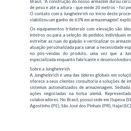
Brasil. “A construção do nosso armazém durou cerca
de peso e até a altura - que mede 20 metros - foi 
O contato com a Jungheinrich no início deste proce
viabilizou um ganho de 63% em armazenagem”, explic
Os equipamentos trilaterais com elevação são ide
inteiros ou para a seleção de pedidos individuais e
estreitar as ruas do galpão e verticalizar os armaz
atuação personalizada para sanar a necessidade espe
no pós-vendas do produto, uma vez que a Jung
especializada enquanto fabricante e desenvolvedora
Sobre a Jungheinrich
A Jungheinrich é uma das líderes globais em soluç
oferece a seus clientes consultoria e soluções de i
sistemas automatizados de armazenagem. Sediada
ações negociadas na bolsa alemã. Representa
colaboradores. No Brasil, possui sede em Itupeva (SP
Agostinho (PE), São José dos Pinhais (PR), Itajaí (SC)