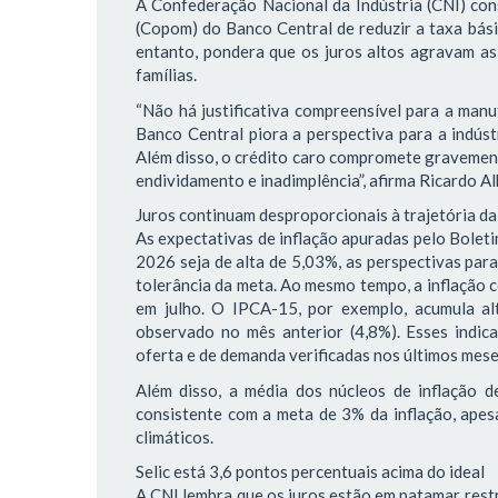
A Confederação Nacional da Indústria (CNI) con
(Copom) do Banco Central de reduzir a taxa bás
entanto, pondera que os juros altos agravam as 
famílias.
“Não há justificativa compreensível para a manu
Banco Central piora a perspectiva para a indústr
Além disso, o crédito caro compromete gravemente
endividamento e inadimplência”, afirma Ricardo Al
Juros continuam desproporcionais à trajetória da
As expectativas de inflação apuradas pelo Bole
2026 seja de alta de 5,03%, as perspectivas par
tolerância da meta. Ao mesmo tempo, a inflação 
em julho. O IPCA-15, por exemplo, acumula al
observado no mês anterior (4,8%). Esses indic
oferta e de demanda verificadas nos últimos mes
Além disso, a média dos núcleos de inflação 
consistente com a meta de 3% da inflação, apesa
climáticos.
Selic está 3,6 pontos percentuais acima do ideal
A CNI lembra que os juros estão em patamar restr