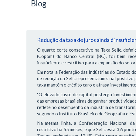
Blog
Redução da taxa de juros ainda é insuficie
O quarto corte consecutivo na Taxa Selic, defini
(Copom) do Banco Central (BC), foi bem rec
insuficiente e restritivo para a expansão do setor 
Em nota, a Federação das Indústrias do Estado do 
de redução da Selic representa um sinal positivo 
taxa mantém o crédito caro e atrasa investimento
"O elevado custo de capital posterga investiment
das empresas brasileiras de ganhar produtividad
reflete no desempenho da indústria de transform
segundo o Instituto Brasileiro de Geografia e Esta
Na mesma linha, a Confederação Nacional da 
restritivo há 55 meses, e que Selic está 3,6 pon
Taylor, estimada em 10,4%. Esta regra permite