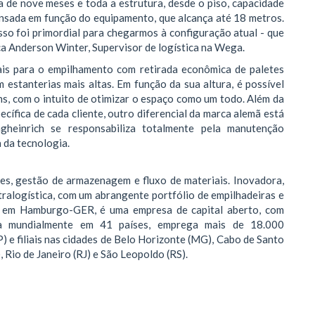
 de nove meses e toda a estrutura, desde o piso, capacidade
pensada em função do equipamento, que alcança até 18 metros.
sso foi primordial para chegarmos à configuração atual - que
a Anderson Winter, Supervisor de logística na Wega.
ais para o empilhamento com retirada econômica de paletes
m estanterias mais altas. Em função da sua altura, é possível
éns, com o intuito de otimizar o espaço como um todo. Além da
cífica de cada cliente, outro diferencial da marca alemã está
heinrich se responsabiliza totalmente pela manutenção
 da tecnologia.
ões, gestão de armazenagem e fluxo de materiais. Inovadora,
ntralogística, com um abrangente portfólio de empilhadeiras e
 em Hamburgo-GER, é uma empresa de capital aberto, com
da mundialmente em 41 países, emprega mais de 18.000
) e filiais nas cidades de Belo Horizonte (MG), Cabo de Santo
, Rio de Janeiro (RJ) e São Leopoldo (RS).