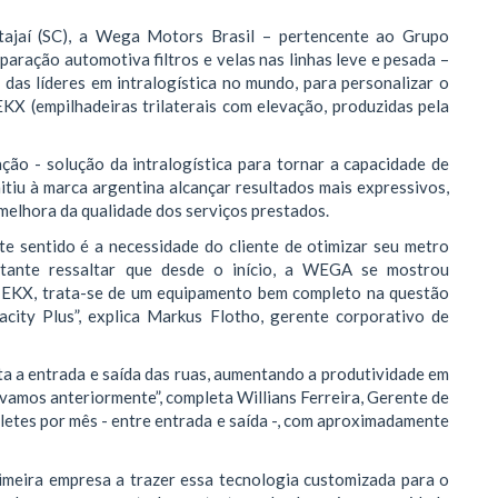
tajaí (SC), a Wega Motors Brasil – pertencente ao Grupo
aração automotiva filtros e velas nas linhas leve e pesada –
 das líderes em intralogística no mundo, para personalizar o
EKX (empilhadeiras trilaterais com elevação, produzidas pela
ação - solução da intralogística para tornar a capacidade de
itiu à marca argentina alcançar resultados mais expressivos,
melhora da qualidade dos serviços prestados.
e sentido é a necessidade do cliente de otimizar seu metro
rtante ressaltar que desde o início, a WEGA se mostrou
o EKX, trata-se de um equipamento bem completo na questão
city Plus”, explica Markus Flotho, gerente corporativo de
ita a entrada e saída das ruas, aumentando a produtividade em
vamos anteriormente”, completa Willians Ferreira, Gerente de
letes por mês - entre entrada e saída -, com aproximadamente
imeira empresa a trazer essa tecnologia customizada para o