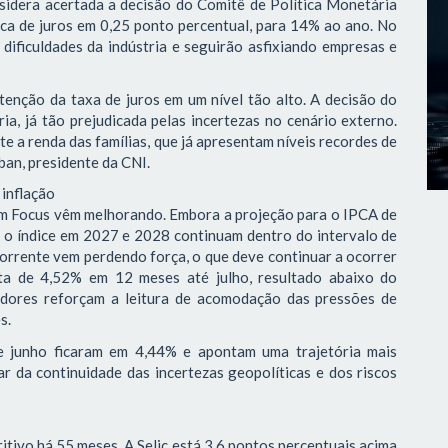
sidera acertada a decisão do Comitê de Política Monetária
ica de juros em 0,25 ponto percentual, para 14% ao ano. No
dificuldades da indústria e seguirão asfixiando empresas e
tenção da taxa de juros em um nível tão alto. A decisão do
ia, já tão prejudicada pelas incertezas no cenário externo.
 a renda das famílias, que já apresentam níveis recordes de
ban, presidente da CNI.
 inflação
tim Focus vêm melhorando. Embora a projeção para o IPCA de
a o índice em 2027 e 2028 continuam dentro do intervalo de
corrente vem perdendo força, o que deve continuar a ocorrer
ta de 4,52% em 12 meses até julho, resultado abaixo do
adores reforçam a leitura de acomodação das pressões de
es.
de junho ficaram em 4,44% e apontam uma trajetória mais
r da continuidade das incertezas geopolíticas e dos riscos
itivo há 55 meses. A Selic está 3,6 pontos percentuais acima