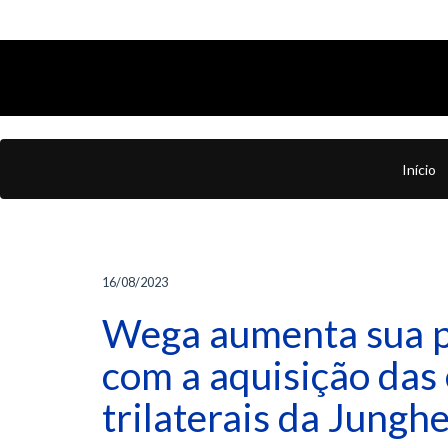
Início
16/08/2023
Wega aumenta sua 
com a aquisição das
trilaterais da Jungh