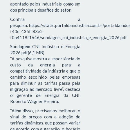
apontado pelos industriais como um
dos principais desafios do setor.
Confira a
pesquisa: https://static.portaldaindustria.com.br/portaldaind
f43e-435f-83e2-
f0a4118f1646/sondagem_cni_industria_e_energia_2026.pdf
Sondagem CNI Indústria e Energia
2026.pdf(6,1 MB)
“A pesquisa mostra a importância do
custo da energia para a
competitividade da indústria e que o
caminho escolhido pelas empresas
para diminuir as tarifas passa pela
migração ao mercado livre”, destaca
o gerente de Energia da CNI,
Roberto Wagner Pereira.
“Além disso, precisamos melhorar o
sinal de preços com a adoção de
tarifas dinâmicas, que possam variar
de acordo com a geração, o horário