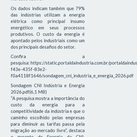
Os dados indicam também que 79%
das indústrias utilizam a energia
elétrica como principal insumo
energético em seus processos
produtivos. O custo da energia é
apontado pelos industriais como um
dos principais desafios do setor.
Confira a
pesquisa: https://static.portaldaindustria.com.br/portaldaind
f43e-435f-83e2-
f0a4118f1646/sondagem_cni_industria_e_energia_2026.pdf
Sondagem CNI Indústria e Energia
2026.pdf(6,1 MB)
“A pesquisa mostra a importância do
custo da energia para a
competitividade da indústria e que o
caminho escolhido pelas empresas
para diminuir as tarifas passa pela
migração ao mercado livre”, destaca
o gerente de Energia da CNI,