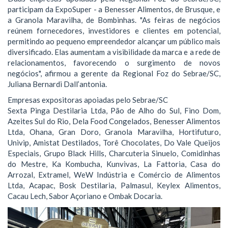
participam da ExpoSuper - a Benesser Alimentos, de Brusque, e
a Granola Maravilha, de Bombinhas. "As feiras de negócios
reúnem fornecedores, investidores e clientes em potencial,
permitindo ao pequeno empreendedor alcançar um público mais
diversificado. Elas aumentam a visibilidade da marca e a rede de
relacionamentos, favorecendo o surgimento de novos
negócios", afirmou a gerente da Regional Foz do Sebrae/SC,
Juliana Bernardi Dall’antonia.
Empresas expositoras apoiadas pelo Sebrae/SC
Sexta Pinga Destilaria Ltda, Pão de Alho do Sul, Fino Dom,
Azeites Sul do Rio, Dela Food Congelados, Benesser Alimentos
Ltda, Ohana, Gran Doro, Granola Maravilha, Hortifuturo,
Univip, Amistat Destilados, Torê Chocolates, Do Vale Queijos
Especiais, Grupo Black Hills, Charcuteria Sinuelo, Comidinhas
do Mestre, Ka Kombucha, Kunvivas, La Fattoria, Casa do
Arrozal, Extramel, WeW Indústria e Comércio de Alimentos
Ltda, Acapac, Bosk Destilaria, Palmasul, Keylex Alimentos,
Cacau Lech, Sabor Açoriano e Ombak Docaria.