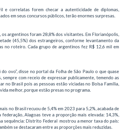
vil e correlatas forem checar a autenticidade de diplomas,
vados em seus concursos públicos, terão enormes surpresas.
 os argentinos foram 28,8% dos visitantes. Em Florianópolis,
metade (45,5%) dos estrangeiros, conforme levantamento da
s no roteiro. Cada grupo de argentinos fez R$ 12,6 mil em
i do ovo”, disse no portal da Folha de São Paulo o que quase
s, sempre com receio de expressar publicamente, temendo as
r no Brasil pois as pessoas estão viciadas no Bolsa Família,
 vida melhor, porque estão presas no programa.
mais no Brasil recuou de 5,4% em 2023 para 5,2%, acabada de
a federação, Alagoas teve a proporção mais elevada: 14,3%,
a sequência: Distrito Federal mostrou a menor taxa do país:
também se destacaram entre as proporções mais reduzidas.