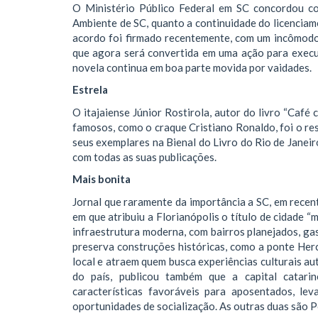
O Ministério Público Federal em SC concordou c
Ambiente de SC, quanto a continuidade do licenciam
acordo foi firmado recentemente, com um incômodo 
que agora será convertida em uma ação para execu
novela continua em boa parte movida por vaidades.
Estrela
O itajaiense Júnior Rostirola, autor do livro “Café
famosos, como o craque Cristiano Ronaldo, foi o re
seus exemplares na Bienal do Livro do Rio de Janeir
com todas as suas publicações.
Mais bonita
Jornal que raramente da importância a SC, em recen
em que atribuiu a Florianópolis o título de cidade “
infraestrutura moderna, com bairros planejados, g
preserva construções históricas, como a ponte Herc
local e atraem quem busca experiências culturais aut
do país, publicou também que a capital catari
características favoráveis para aposentados, le
oportunidades de socialização. As outras duas são P