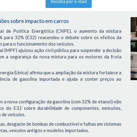
Receba por e-mail
niões sobre impacto em carros
l de Política Energética (CNPE), o aumento da mistura
0% para 32% (E32) reacendeu o debate sobre os efeitos da
o para o funcionamento dos veículos.
l (MPF) ajuizou ação civil pública para suspender a decisão
m a segurança da nova mistura para os motores da frota
nergia (Unica) afirma que a ampliação da mistura fortalece a
ência de gasolina importada e ajuda a conter preços ao
 a nova configuração da gasolina (com 32% de etanol) não
os do E32 sobre durabilidade de componentes, emissões,
 de veículos.
as, desgaste de bombas de combustível e falhas em sistemas
etas, veículos antigos e modelos importados.