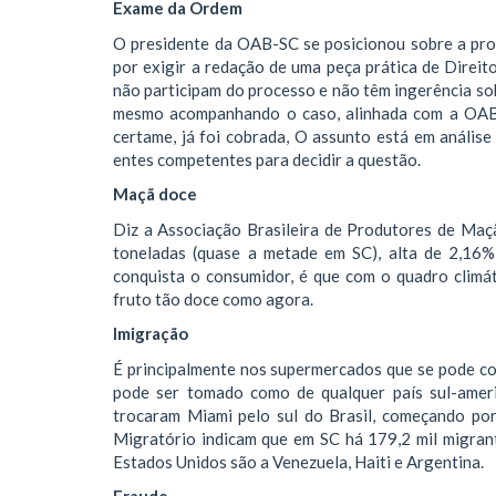
Exame da Ordem
O presidente da OAB-SC se posicionou sobre a pro
por exigir a redação de uma peça prática de Direit
não participam do processo e não têm ingerência so
mesmo acompanhando o caso, alinhada com a OAB n
certame, já foi cobrada, O assunto está em análi
entes competentes para decidir a questão.
Maçã doce
Diz a Associação Brasileira de Produtores de Maç
toneladas (quase a metade em SC), alta de 2,16%
conquista o consumidor, é que com o quadro climá
fruto tão doce como agora.
Imigração
É principalmente nos supermercados que se pode con
pode ser tomado como de qualquer país sul-ameri
trocaram Miami pelo sul do Brasil, começando po
Migratório indicam que em SC há 179,2 mil migran
Estados Unidos são a Venezuela, Haiti e Argentina.