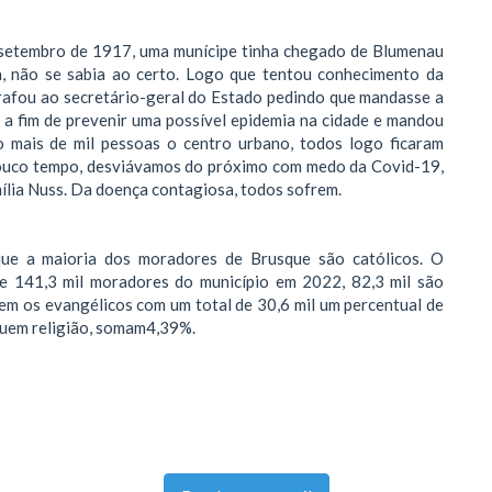
setembro de 1917, uma munícipe tinha chegado de Blumenau
a, não se sabia ao certo. Logo que tentou conhecimento da
egrafou ao secretário-geral do Estado pedindo que mandasse a
a fim de prevenir uma possível epidemia na cidade e mandou
o mais de mil pessoas o centro urbano, todos logo ficaram
pouco tempo, desviávamos do próximo com medo da Covid-19,
mília Nuss. Da doença contagiosa, todos sofrem.
ue a maioria dos moradores de Brusque são católicos. O
de 141,3 mil moradores do município em 2022, 82,3 mil são
cem os evangélicos com um total de 30,6 mil um percentual de
suem religião, somam4,39%.