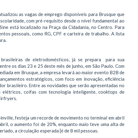
atualizou as vagas de emprego disponíveis para Brusque que
scolaridade, com pré-requisito desde o nível fundamental ao
Sine está localizado na Praça da Cidadania, no Centro. Para
ntos pessoais, como RG, CPF e carteira de trabalho. A lista
ura.
s brasileiras de eletrodomésticos, já se prepara para sua
entre os dias 23 e 25 deste mês de junho, em São Paulo. Com
 sediada em Brusque, a empresa levará ao maior evento B2B de
lançamentos estratégicos, com foco em inovação, eficiência
or brasileiro. Entre as novidades que serão apresentadas no
elétricos, coifas com tecnologia inteligente, cooktops de
irfryers.
nville, festeja um recorde de movimento no terminal em abril
abril, o aumento foi de 20%, enquanto maio teve uma alta de
riado, a circulação esperada [é de 8 mil pessoas.