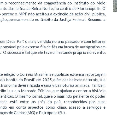
om o reconhecimento da competência do Instituto do Meio
ento da marina da Beira-Norte, no centro de Florianópolis. O
porém: o MPF não aceitou a extinção da ação civil pública,
ção, permanecendo no âmbito da Justiça Federal. Resumo: a
 com Deus Pai”, o mais vendido no ano passado e com leitores
sponsável pela extensa fila de fãs em busca de autógrafos em
o. O sucesso é tal que ele teve um estande próprio no evento,
te edição o Correio Brasiliense publicou extensa reportagem
mais bonita do Brasil” em 2025, além das belezas naturais, sua
astronomia diversificada e uma vida noturna animada. Também
ílio Luz e o Mercado Público, que ajudam a contar a história
ênticas. O mesmo jornal, que é o mais lido pela elite do poder
nense está entre as três do país reconhecidas por suas
vando em conta aspectos como clima, acesso a serviços e
oços de Caldas (MG) e Petrópolis (RJ).