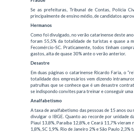
Fraude
Se as prefeituras, Tribunal de Contas, Polícia Ci
principalmente de ensino médio, de candidatos apro
Hermanos
Como foi divulgado, no verão catarinense deste ano,
foram 55,5% da totalidade de turistas e quase a 
Fecomércio-SC. Praticamente, todos tinham compra
gastos, alta de quase 30% ante o verão anterior.
Desastre
Em duas páginas o catarinense Ricardo Faria, o “re
totalidade dos empresários vem dizendo intramuro
patrulhas que se conhece que é um desastre contrata
se indispondo convites para treinar e conseguir uma
Analfabetismo
A taxa de analfabetismo das pessoas de 15 anos ou 
divulgar o IBGE. Quanto ao recorde por unidade d
Piauí 13,8%, Paraíba 12,8%, e Ceará 11,7% vieram n
1,8%, SC 1,9%. Rio de Janeiro 2% e São Paulo 2,3% 