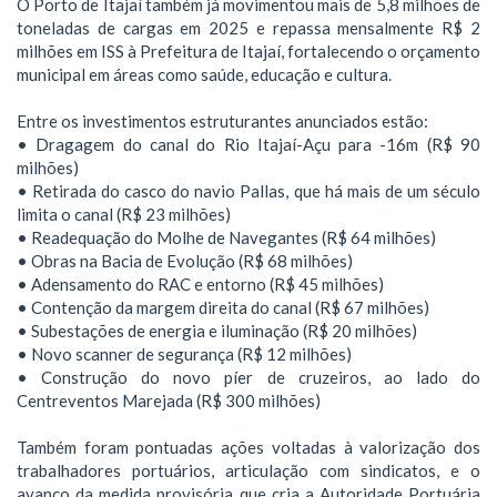
O Porto de Itajaí também já movimentou mais de 5,8 milhões de
toneladas de cargas em 2025 e repassa mensalmente R$ 2
milhões em ISS à Prefeitura de Itajaí, fortalecendo o orçamento
municipal em áreas como saúde, educação e cultura.
Entre os investimentos estruturantes anunciados estão:
• Dragagem do canal do Rio Itajaí-Açu para -16m (R$ 90
milhões)
• Retirada do casco do navio Pallas, que há mais de um século
limita o canal (R$ 23 milhões)
• Readequação do Molhe de Navegantes (R$ 64 milhões)
• Obras na Bacia de Evolução (R$ 68 milhões)
• Adensamento do RAC e entorno (R$ 45 milhões)
• Contenção da margem direita do canal (R$ 67 milhões)
• Subestações de energia e iluminação (R$ 20 milhões)
• Novo scanner de segurança (R$ 12 milhões)
• Construção do novo píer de cruzeiros, ao lado do
Centreventos Marejada (R$ 300 milhões)
Também foram pontuadas ações voltadas à valorização dos
trabalhadores portuários, articulação com sindicatos, e o
avanço da medida provisória que cria a Autoridade Portuária