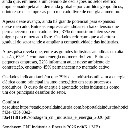
ainda que, em meio a um cenário de oscilações no setor elétrico
impulsionado pela alta demanda global e por conflitos geopolíticos,
o interesse das empresas pelo mercado livre de energia aumentou.
Apesar desse avanço, ainda há grande potencial para expansão
desse mercado. Entre as empresas atendidas em baixa tensão que
permanecem no mercado cativo, 37% demonstram interesse em
migrar para o mercado livre. Os dados reforçam que a abertura
gradual do setor tende a ampliar a competitividade das indústrias.
A pesquisa revela que, entre as grandes indústrias atendidas em alta
tensão, 63% já compram energia no mercado livre. Entre as
pequenas empresas, 22% informam atuar nesse ambiente de
contratação, enquanto 45% permanecem no mercado cativo.
Os dados indicam também que 79% das indústrias utilizam a energia
elétrica como principal insumo energético em seus processos
produtivos. O custo da energia é apontado pelos industriais como
um dos principais desafios do setor.
Confira a
pesquisa: https://static.portaldaindustria.com.br/portaldaindustria/not
f43e-435f-83e2-
f0a4118f1646/sondagem_cni_industria_e_energia_2026.pdf
Sondagem CNI Indústria e Energia 2026.pdf(6,1 MB)