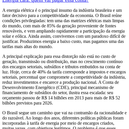
Energia cara: quem vai pagar essa conta?
A energia elétrica é o principal insumo da indústria brasileira e um
fator decisivo para a competitividade da economia. O Brasil reúne
condições privilegiadas: tem uma das matrizes elétricas mais limpas
do mundo, com mais de 85% da geração proveniente de fontes
renováveis, e vem ampliando rapidamente a participação da energia
solar e eólica. Ainda assim, convivemos com um paradoxo difícil de
justificar. Produzimos energia a baixo custo, mas pagamos uma das
tarifas mais altas do mundo.
A principal explicação para essa distorção não está no custo de
geração, transmissão ou distribuição, mas no crescimento contínuo
dos encargos setoriais, subsídios e tributos embutidos na conta de
luz. Hoje, cerca de 40% da tarifa corresponde a impostos e encargos
setoriais, percentual que compromete a competitividade da indústria,
reduz investimentos e encarece a produção nacional. A Conta de
Desenvolvimento Energético (CDE), principal mecanismo de
financiamento de subsídios do setor, ilustra essa escalada: seu
orçamento passou de R$ 14 bilhões em 2013 para mais de R$ 52
bilhões previstos para 2026.
O Brasil segue um caminho que vai na contramão da racionalidade e
do razoável. Ao longo dos anos, diferentes políticas públicas foram
incorporadas à tarifa de energia por meio de encargos criados,
muitas vezes, com objetivos legítimos. O problema é que esses