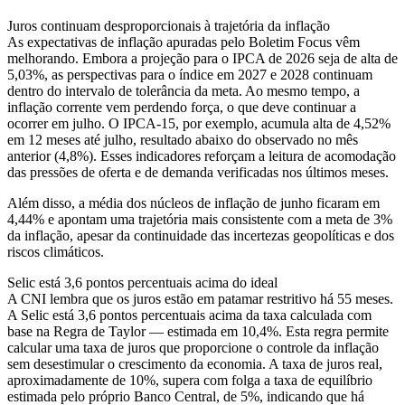
Juros continuam desproporcionais à trajetória da inflação
As expectativas de inflação apuradas pelo Boletim Focus vêm
melhorando. Embora a projeção para o IPCA de 2026 seja de alta de
5,03%, as perspectivas para o índice em 2027 e 2028 continuam
dentro do intervalo de tolerância da meta. Ao mesmo tempo, a
inflação corrente vem perdendo força, o que deve continuar a
ocorrer em julho. O IPCA-15, por exemplo, acumula alta de 4,52%
em 12 meses até julho, resultado abaixo do observado no mês
anterior (4,8%). Esses indicadores reforçam a leitura de acomodação
das pressões de oferta e de demanda verificadas nos últimos meses.
Além disso, a média dos núcleos de inflação de junho ficaram em
4,44% e apontam uma trajetória mais consistente com a meta de 3%
da inflação, apesar da continuidade das incertezas geopolíticas e dos
riscos climáticos.
Selic está 3,6 pontos percentuais acima do ideal
A CNI lembra que os juros estão em patamar restritivo há 55 meses.
A Selic está 3,6 pontos percentuais acima da taxa calculada com
base na Regra de Taylor — estimada em 10,4%. Esta regra permite
calcular uma taxa de juros que proporcione o controle da inflação
sem desestimular o crescimento da economia. A taxa de juros real,
aproximadamente de 10%, supera com folga a taxa de equilíbrio
estimada pelo próprio Banco Central, de 5%, indicando que há