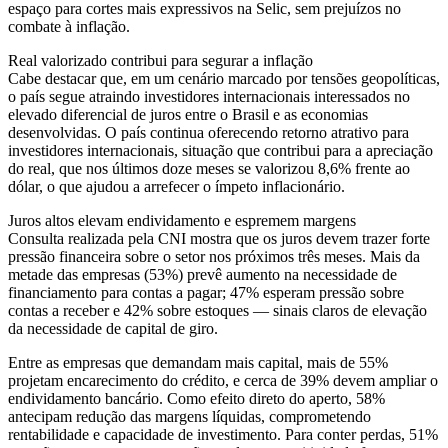
espaço para cortes mais expressivos na Selic, sem prejuízos no
combate à inflação.
Real valorizado contribui para segurar a inflação
Cabe destacar que, em um cenário marcado por tensões geopolíticas,
o país segue atraindo investidores internacionais interessados no
elevado diferencial de juros entre o Brasil e as economias
desenvolvidas. O país continua oferecendo retorno atrativo para
investidores internacionais, situação que contribui para a apreciação
do real, que nos últimos doze meses se valorizou 8,6% frente ao
dólar, o que ajudou a arrefecer o ímpeto inflacionário.
Juros altos elevam endividamento e espremem margens
Consulta realizada pela CNI mostra que os juros devem trazer forte
pressão financeira sobre o setor nos próximos três meses. Mais da
metade das empresas (53%) prevê aumento na necessidade de
financiamento para contas a pagar; 47% esperam pressão sobre
contas a receber e 42% sobre estoques — sinais claros de elevação
da necessidade de capital de giro.
Entre as empresas que demandam mais capital, mais de 55%
projetam encarecimento do crédito, e cerca de 39% devem ampliar o
endividamento bancário. Como efeito direto do aperto, 58%
antecipam redução das margens líquidas, comprometendo
rentabilidade e capacidade de investimento. Para conter perdas, 51%