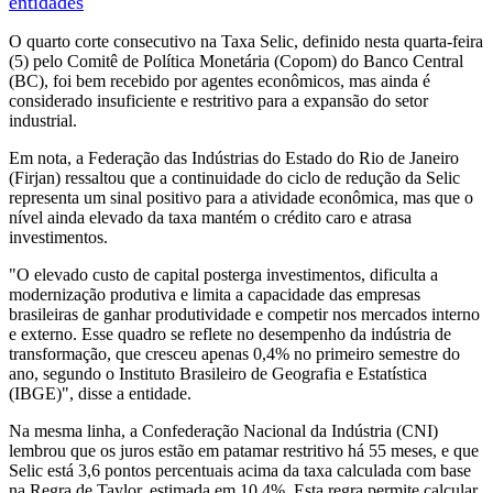
entidades
O quarto corte consecutivo na Taxa Selic, definido nesta quarta-feira
(5) pelo Comitê de Política Monetária (Copom) do Banco Central
(BC), foi bem recebido por agentes econômicos, mas ainda é
considerado insuficiente e restritivo para a expansão do setor
industrial.
Em nota, a Federação das Indústrias do Estado do Rio de Janeiro
(Firjan) ressaltou que a continuidade do ciclo de redução da Selic
representa um sinal positivo para a atividade econômica, mas que o
nível ainda elevado da taxa mantém o crédito caro e atrasa
investimentos.
"O elevado custo de capital posterga investimentos, dificulta a
modernização produtiva e limita a capacidade das empresas
brasileiras de ganhar produtividade e competir nos mercados interno
e externo. Esse quadro se reflete no desempenho da indústria de
transformação, que cresceu apenas 0,4% no primeiro semestre do
ano, segundo o Instituto Brasileiro de Geografia e Estatística
(IBGE)", disse a entidade.
Na mesma linha, a Confederação Nacional da Indústria (CNI)
lembrou que os juros estão em patamar restritivo há 55 meses, e que
Selic está 3,6 pontos percentuais acima da taxa calculada com base
na Regra de Taylor, estimada em 10,4%. Esta regra permite calcular