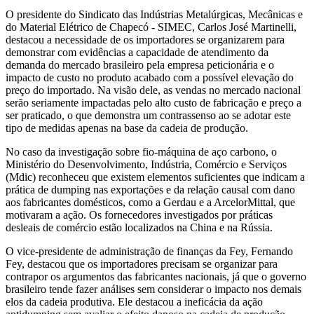
O presidente do Sindicato das Indústrias Metalúrgicas, Mecânicas e
do Material Elétrico de Chapecó - SIMEC, Carlos José Martinelli,
destacou a necessidade de os importadores se organizarem para
demonstrar com evidências a capacidade de atendimento da
demanda do mercado brasileiro pela empresa peticionária e o
impacto de custo no produto acabado com a possível elevação do
preço do importado. Na visão dele, as vendas no mercado nacional
serão seriamente impactadas pelo alto custo de fabricação e preço a
ser praticado, o que demonstra um contrassenso ao se adotar este
tipo de medidas apenas na base da cadeia de produção.
No caso da investigação sobre fio-máquina de aço carbono, o
Ministério do Desenvolvimento, Indústria, Comércio e Serviços
(Mdic) reconheceu que existem elementos suficientes que indicam a
prática de dumping nas exportações e da relação causal com dano
aos fabricantes domésticos, como a Gerdau e a ArcelorMittal, que
motivaram a ação. Os fornecedores investigados por práticas
desleais de comércio estão localizados na China e na Rússia.
O vice-presidente de administração de finanças da Fey, Fernando
Fey, destacou que os importadores precisam se organizar para
contrapor os argumentos das fabricantes nacionais, já que o governo
brasileiro tende fazer análises sem considerar o impacto nos demais
elos da cadeia produtiva. Ele destacou a ineficácia da ação