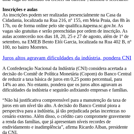
Inscrições e aulas
As inscrições podem ser realizadas presencialmente na Casa da
Cidadania, localizada na Rua 216, nº 155, em Meia Praia, das 8h às
17h, ou de forma online pelo site qualifica.itapema.sc.gov.br. As
vagas são gratuitas e serão preenchidas por ordem de inscrição. As
aulas acontecerão nos dias 18, 20, 25 e 27 de agosto, além de 1º de
setembro, na EMEB Bento Elói Garcia, localizada na Rua 402 B, nº
100, no bairro Morretes.
Juros altos agravam dificuldades da indústria, pondera CNI
A Confederação Nacional da Indústria (CNI) considera acertada a
decisão do Comitê de Política Monetária (Copom) do Banco Central
de reduzir a taxa básica de juros em 0,25 ponto percentual, para
14% ao ano. No entanto, pondera que os juros altos agravam as
dificuldades da indústria e seguirão asfixiando empresas e famílias.
“Não há justificativa compreensível para a manutenção da taxa de
juros em um nível tão alto. A decisão do Banco Central piora a
perspectiva para a indústria, já tão prejudicada pelas incertezas no
cenário externo. Além disso, o crédito caro compromete gravemente
a renda das famílias, que já apresentam níveis recordes de
endividamento e inadimplência”, afirma Ricardo Alban, presidente
da CNI.