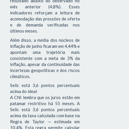
resultado abaixo do observado no
mês anterior (4,8%). Esses
indicadores reforçam a leitura de
acomodação das pressões de oferta
e de demanda verificadas nos
últimos meses.
Além disso, a média dos núcleos de
inflação de junho ficaram em 4,44% e
apontam uma trajetória mais
consistente com a meta de 3% da
inflação, apesar da continuidade das
incertezas geopolíticas e dos riscos
climáticos.
Selic está 3,6 pontos percentuais
acima do ideal
A CNI lembra que os juros estão em
patamar restritivo há 55 meses. A
Selic está 3,6 pontos percentuais
acima da taxa calculada com base na
Regra de Taylor — estimada em
10,4%. Esta regra permite calcular