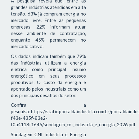
A pesquisa revela que, entre as
grandes indústrias atendidas em alta
tensão, 63% já compram energia no
mercado livre. Entre as pequenas
empresas, 22% informam atuar
nesse ambiente de contratação,
enquanto 45% permanecem no
mercado cativo.
Os dados indicam também que 79%
das indústrias utilizam a energia
elétrica como principal insumo
energético em seus processos
produtivos. O custo da energia é
apontado pelos industriais como um
dos principais desafios do setor.
Confira a
pesquisa: https://static.portaldaindustria.com.br/portaldaind
f43e-435f-83e2-
f0a4118f1646/sondagem_cni_industria_e_energia_2026.pdf
Sondagem CNI Indústria e Energia