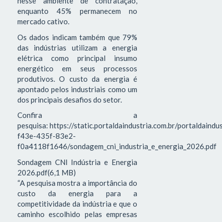
nesse ambiente de contratação,
enquanto 45% permanecem no
mercado cativo.
Os dados indicam também que 79%
das indústrias utilizam a energia
elétrica como principal insumo
energético em seus processos
produtivos. O custo da energia é
apontado pelos industriais como um
dos principais desafios do setor.
Confira a
pesquisa: https://static.portaldaindustria.com.br/portaldaind
f43e-435f-83e2-
f0a4118f1646/sondagem_cni_industria_e_energia_2026.pdf
Sondagem CNI Indústria e Energia
2026.pdf(6,1 MB)
“A pesquisa mostra a importância do
custo da energia para a
competitividade da indústria e que o
caminho escolhido pelas empresas