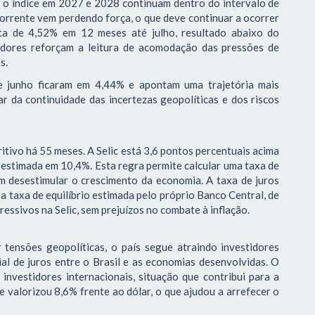
a o índice em 2027 e 2028 continuam dentro do intervalo de
corrente vem perdendo força, o que deve continuar a ocorrer
ta de 4,52% em 12 meses até julho, resultado abaixo do
adores reforçam a leitura de acomodação das pressões de
es.
de junho ficaram em 4,44% e apontam uma trajetória mais
r da continuidade das incertezas geopolíticas e dos riscos
itivo há 55 meses. A Selic está 3,6 pontos percentuais acima
 estimada em 10,4%. Esta regra permite calcular uma taxa de
em desestimular o crescimento da economia. A taxa de juros
 taxa de equilíbrio estimada pelo próprio Banco Central, de
essivos na Selic, sem prejuízos no combate à inflação.
tensões geopolíticas, o país segue atraindo investidores
ial de juros entre o Brasil e as economias desenvolvidas. O
investidores internacionais, situação que contribui para a
e valorizou 8,6% frente ao dólar, o que ajudou a arrefecer o