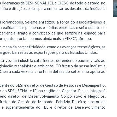
s lideranças de SESI, SENAI, IEL e CIESC, de todo o estado, no
nião e direção comum para enfrentar os desafios da indústria
Florianópolis, Seleme enfatizou a força do associativismo e
 a realidade das pequenas e médias empresas e sei o quanto os
xperiência, trago a convicção de que sempre há espaço para
ara juntos fortalecermos ainda mais a FIESC”, afirmou.
o mapa da competitividade, como os avanços tecnológicos, as
ergueu barreiras às exportações para os Estados Unidos.
a-voz da indústria catarinense, defendendo pautas vitais ao
gislação trabalhista e ambiental. “O futuro da nossa indústria
C será cada vez mais forte na defesa do setor e no apoio ao
dente do SESI e diretor de Gestão de Pessoas e Desempenho,
do SESI, SENAI e IEl na região de Caçador. Ele se integra à
pelo diretor de Desenvolvimento Corporativo e Negócios,
diretor de Gestão de Mercado, Fabrizio Pereira; diretor de
tz; e superintendente do IEL e diretor de Desenvolvimento