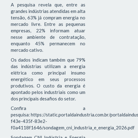
A pesquisa revela que, entre as
grandes indústrias atendidas em alta
tensão, 63% já compram energia no
mercado livre. Entre as pequenas
empresas, 22% informam atuar
nesse ambiente de contratação,
enquanto 45% permanecem no
mercado cativo.
Os dados indicam também que 79%
das indústrias utilizam a energia
elétrica como principal insumo
energético em seus processos
produtivos. O custo da energia é
apontado pelos industriais como um
dos principais desafios do setor.
Confira a
pesquisa: https://static.portaldaindustria.com.br/portaldaind
f43e-435f-83e2-
f0a4118f1646/sondagem_cni_industria_e_energia_2026.pdf
Sondagem CNI Indústria e Energia