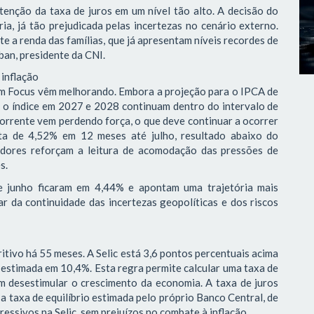
tenção da taxa de juros em um nível tão alto. A decisão do
ia, já tão prejudicada pelas incertezas no cenário externo.
 a renda das famílias, que já apresentam níveis recordes de
ban, presidente da CNI.
 inflação
tim Focus vêm melhorando. Embora a projeção para o IPCA de
a o índice em 2027 e 2028 continuam dentro do intervalo de
corrente vem perdendo força, o que deve continuar a ocorrer
ta de 4,52% em 12 meses até julho, resultado abaixo do
adores reforçam a leitura de acomodação das pressões de
es.
de junho ficaram em 4,44% e apontam uma trajetória mais
r da continuidade das incertezas geopolíticas e dos riscos
itivo há 55 meses. A Selic está 3,6 pontos percentuais acima
 estimada em 10,4%. Esta regra permite calcular uma taxa de
em desestimular o crescimento da economia. A taxa de juros
 taxa de equilíbrio estimada pelo próprio Banco Central, de
essivos na Selic, sem prejuízos no combate à inflação.