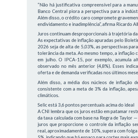
“Não há justificativa compreensível para a manu
Banco Central piora a perspectiva para a indústr
Além disso, o crédito caro compromete gravemente
endividamento e inadimplência”, afirma Ricardo Al
Juros continuam desproporcionais à trajetória da
As expectativas de inflação apuradas pelo Bole
2026 seja de alta de 5,03%, as perspectivas par
tolerância da meta. Ao mesmo tempo, a inflação 
em julho. O IPCA-15, por exemplo, acumula al
observado no mês anterior (4,8%). Esses indic
oferta e de demanda verificadas nos últimos mes
Além disso, a média dos núcleos de inflação 
consistente com a meta de 3% da inflação, apesa
climáticos.
Selic está 3,6 pontos percentuais acima do ideal
A CNI lembra que os juros estão em patamar restr
da taxa calculada com base na Regra de Taylor —
juros que proporcione o controle da inflação s
real, aproximadamente de 10%, supera com folga a
5%, indicando que há espaço para cortes mais expr