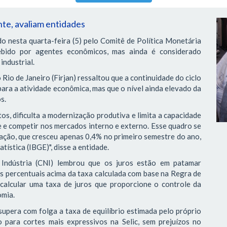
nte, avaliam entidades
do nesta quarta-feira (5) pelo Comitê de Política Monetária
ebido por agentes econômicos, mas ainda é considerado
industrial.
Rio de Janeiro (Firjan) ressaltou que a continuidade do ciclo
para a atividade econômica, mas que o nível ainda elevado da
s.
os, dificulta a modernização produtiva e limita a capacidade
e e competir nos mercados interno e externo. Esse quadro se
ação, que cresceu apenas 0,4% no primeiro semestre do ano,
tística (IBGE)", disse a entidade.
Indústria (CNI) lembrou que os juros estão em patamar
tos percentuais acima da taxa calculada com base na Regra de
 calcular uma taxa de juros que proporcione o controle da
omia.
supera com folga a taxa de equilíbrio estimada pelo próprio
 para cortes mais expressivos na Selic, sem prejuízos no