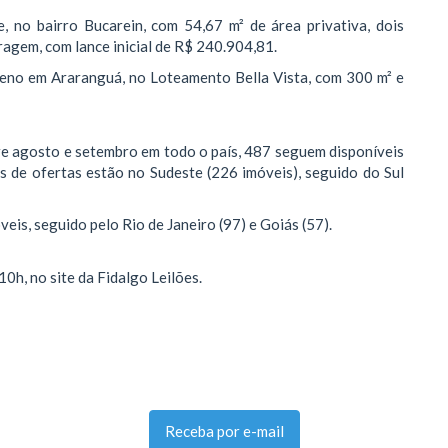
, no bairro Bucarein, com 54,67 m² de área privativa, dois
ragem, com lance inicial de R$ 240.904,81.
reno em Araranguá, no Loteamento Bella Vista, com 300 m² e
re agosto e setembro em todo o país, 487 seguem disponíveis
es de ofertas estão no Sudeste (226 imóveis), seguido do Sul
is, seguido pelo Rio de Janeiro (97) e Goiás (57).
 10h, no site da Fidalgo Leilões.
Receba por e-mail