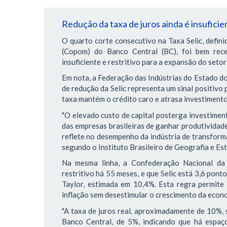
Redução da taxa de juros ainda é insuficie
O quarto corte consecutivo na Taxa Selic, defini
(Copom) do Banco Central (BC), foi bem rec
insuficiente e restritivo para a expansão do setor 
Em nota, a Federação das Indústrias do Estado do 
de redução da Selic representa um sinal positivo 
taxa mantém o crédito caro e atrasa investimento
"O elevado custo de capital posterga investiment
das empresas brasileiras de ganhar produtividad
reflete no desempenho da indústria de transform
segundo o Instituto Brasileiro de Geografia e Esta
Na mesma linha, a Confederação Nacional da 
restritivo há 55 meses, e que Selic está 3,6 pon
Taylor, estimada em 10,4%. Esta regra permite
inflação sem desestimular o crescimento da econ
"A taxa de juros real, aproximadamente de 10%, 
Banco Central, de 5%, indicando que há espaço