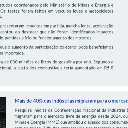
studos coordenados pelo Ministério de Minas e Energia e
 Os testes foram feitos em veículos leves e motocicletas
4.
presentaram impactos em partida, marcha lenta, aceleração
escentou ao destacar que não foram identificados impactos
e, partidas a frio ou funcionamento dos motores.
 que o aumento da participação do etanol pode beneficiar os
na importada.
ca de 800 milhões de litros de gasolina por ano. Segundo a
cional, o custo dos combustíveis teria aumentado em R$ 8
Mais de 40% das indústrias migraram para o mercad
Pesquisa inédita da Confederação Nacional da Indústria (
migraram para o mercado livre de energia desde 2024, q
Minas e Energia (MME) que ampliou o acesso dos consumido
com os dados, 73% dos empresários que trocaram o mercad