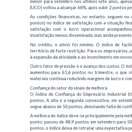
menor para setembro nos últimos sete anos, apesar
(UCO) voltou a alcançar 68%, após subir 2 pontos pe
As condições financeiras, no entanto, seguem no v
pontos) no índice de satisfação com a situação fin
satisfação com o lucro operacional acompanhou
insatisfação menos disseminada, mas ainda presente
No crédito, o alívio foi mínimo. O índice de fac
território de forte restrição. Para os empresários, 
à expansão da atividade e ao investimento em novos
Outro fator de pressão é o avanço dos custos. O ín
aumentou para 61,6 pontos no trimestre, o que si
materiais continua reduzindo margens de lucro e c
Confiança do setor dá sinais de melhora
O Índice de Confiança do Empresário Industrial (I
pontos. A alta é a segunda consecutiva; em setembr
segue abaixo de 50 pontos, denotando falta de confi
A melhora do índice deve-se principalmente pela mel
ponto: passou de 48,9 pontos em setembro para 50,
pontos, o índice deixa de retratar uma expectativa p