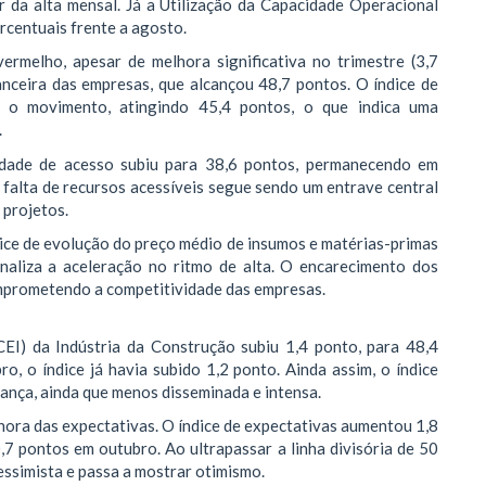
 da alta mensal. Já a Utilização da Capacidade Operacional
rcentuais frente a agosto.
ermelho, apesar de melhora significativa no trimestre (3,7
anceira das empresas, que alcançou 48,7 pontos. O índice de
 o movimento, atingindo 45,4 pontos, o que indica uma
.
ilidade de acesso subiu para 38,6 pontos, permanecendo em
a falta de recursos acessíveis segue sendo um entrave central
 projetos.
dice de evolução do preço médio de insumos e matérias-primas
naliza a aceleração no ritmo de alta. O encarecimento dos
omprometendo a competitividade das empresas.
CEI) da Indústria da Construção subiu 1,4 ponto, para 48,4
o, o índice já havia subido 1,2 ponto. Ainda assim, o índice
ança, ainda que menos disseminada e intensa.
hora das expectativas. O índice de expectativas aumentou 1,8
7 pontos em outubro. Ao ultrapassar a linha divisória de 50
essimista e passa a mostrar otimismo.