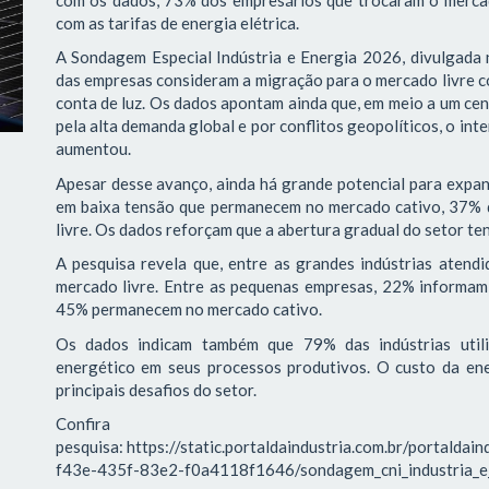
com as tarifas de energia elétrica.
A Sondagem Especial Indústria e Energia 2026, divulgada n
das empresas consideram a migração para o mercado livre co
conta de luz. Os dados apontam ainda que, em meio a um cen
pela alta demanda global e por conflitos geopolíticos, o in
aumentou.
Apesar desse avanço, ainda há grande potencial para expa
em baixa tensão que permanecem no mercado cativo, 37% 
livre. Os dados reforçam que a abertura gradual do setor ten
A pesquisa revela que, entre as grandes indústrias atend
mercado livre. Entre as pequenas empresas, 22% informam
45% permanecem no mercado cativo.
Os dados indicam também que 79% das indústrias utili
energético em seus processos produtivos. O custo da en
principais desafios do setor.
Conf
pesquisa: https://static.portaldaindustria.com.br/portaldai
f43e-435f-83e2-f0a4118f1646/sondagem_cni_industria_e