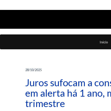
Início
28/10/2025
Juros sufocam a con
em alerta há 1 ano
trimestre