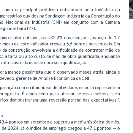
como o principal problema enfrentado pela Indústria da
empresários ouvidos na Sondagem Indústria da Construção do
ão Nacional da Indústria (CNI) em conjunto com a Câmara
segunda-feira (27).
 como maior entrave, com 32,2% das menções, avanço de 1,7
rimestres, este indicador cresceu 5,6 pontos percentuais. Em
s da construção envolvem a dificuldade de contratar mão de
tá a falta ou alto custo de mão de obra qualificada, enquanto
u alto custo da mão de obra sem qualificação.
ora menos pessimista que o observado meses atrás, ainda é
zevedo, gerente de Análise Econômica da CNI.
paração com o ritmo ideal de atividade, embora representem
em agosto. É ainda cedo para afirmar se essa melhora será
rios demonstraram uma reversão parcial das expectativas ",
ro
 48,4 pontos em setembro e superou a média histórica do mês,
 de 2024. Já o índice de emprego chegou a 47,1 pontos — o